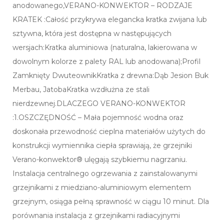
anodowanego,VERANO-KONWEKTOR – RODZAJE
KRATEK :Całość przykrywa elegancka kratka zwijana lub
sztywna, która jest dostępna w następujących
wersjach:Kratka aluminiowa (naturalna, lakierowana w
dowolnym kolorze z palety RAL lub anodowana);Profil
Zamknięty DwuteownikKratka z drewna:Dąb Jesion Buk
Merbau, JatobaKratka wzdłużna ze stali
nierdzewnej.DLACZEGO VERANO-KONWEKTOR
:1.OSZCZĘDNOŚĆ – Mała pojemność wodna oraz
doskonała przewodność cieplna materiałów użytych do
konstrukcji wymiennika ciepła sprawiają, że grzejniki
Verano-konwektor® ulęgają szybkiemu nagrzaniu.
Instalacja centralnego ogrzewania z zainstalowanymi
grzejnikami z miedziano-aluminiowym elementem
grzejnym, osiąga pełną sprawność w ciągu 10 minut. Dla
porównania instalacja z grzejnikami radiacyjnymi