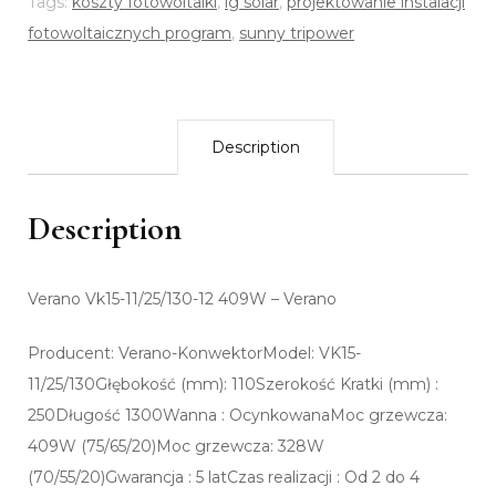
Tags:
koszty fotowoltaiki
,
lg solar
,
projektowanie instalacji
fotowoltaicznych program
,
sunny tripower
Description
Description
Verano Vk15-11/25/130-12 409W – Verano
Producent: Verano-KonwektorModel: VK15-
11/25/130Głębokość (mm): 110Szerokość Kratki (mm) :
250Długość 1300Wanna : OcynkowanaMoc grzewcza:
409W (75/65/20)Moc grzewcza: 328W
(70/55/20)Gwarancja : 5 latCzas realizacji : Od 2 do 4