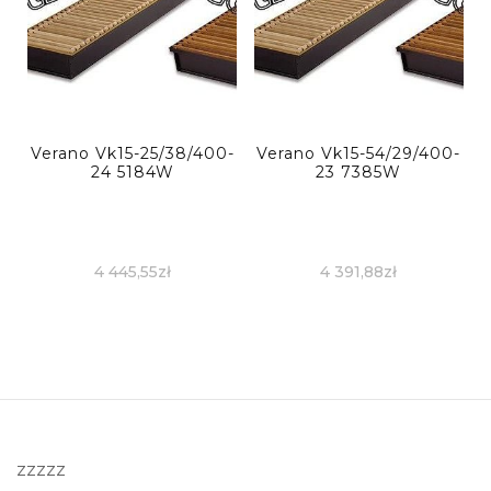
Verano Vk15-25/38/400-
Verano Vk15-54/29/400-
24 5184W
23 7385W
4 445,55
zł
4 391,88
zł
zzzzz