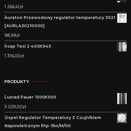
1 266,41
zł
Auraton Przewodowy regulator temperatury 3021
[AURLA30210000]
98,99
zł
Irsap Tesi 2 400X945
1 316,00
zł
PRODUKTY
Luxrad Pauer 1500X500
3 029,00
zł
Ospel Regulator Temperatury Z Czujnikiem
Napowietrznym Rtp-1Rn/M/00