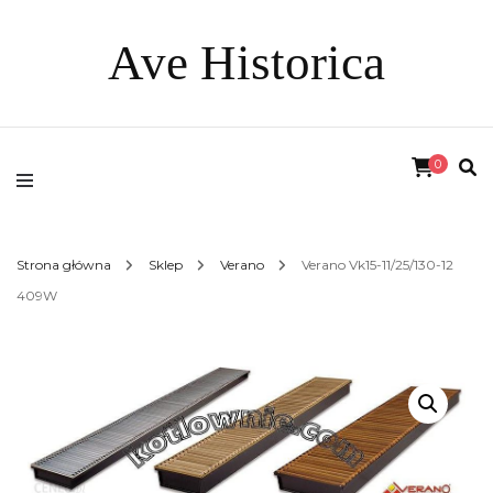
Ave Historica
0
Strona główna
Sklep
Verano
Verano Vk15-11/25/130-12
409W