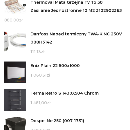
Thermoval Mata Grzejna Tv To 50
Zasilanie Jednostronne 10 M2 3102902363
880,00
zł
Danfoss Napęd termiczny TWA-K NC 230V
088H3142
111,13
zł
Enix Plain 22 500x1000
1 060,51
zł
Terma Retro S 1430X504 Chrom
1 481,00
zł
Dospel Ne 250 (007-1731)