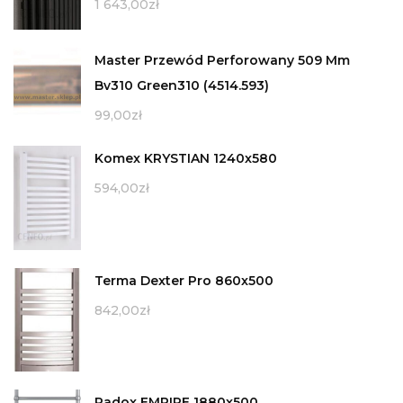
1 643,00
zł
Master Przewód Perforowany 509 Mm
Bv310 Green310 (4514.593)
99,00
zł
Komex KRYSTIAN 1240x580
594,00
zł
Terma Dexter Pro 860x500
842,00
zł
Radox EMPIRE 1880x500