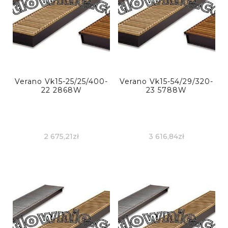
Verano Vk15-25/25/400-
Verano Vk15-54/29/320-
22 2868W
23 5788W
2 675,21
zł
3 616,84
zł