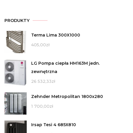
PRODUKTY
Terma Lima 300X1000
405,00
zł
LG Pompa ciepła HM163M jedn.
zewnętrzna
26 532,33
zł
Zehnder Metropolitan 1800x280
1 700,00
zł
Irsap Tesi 4 685X810