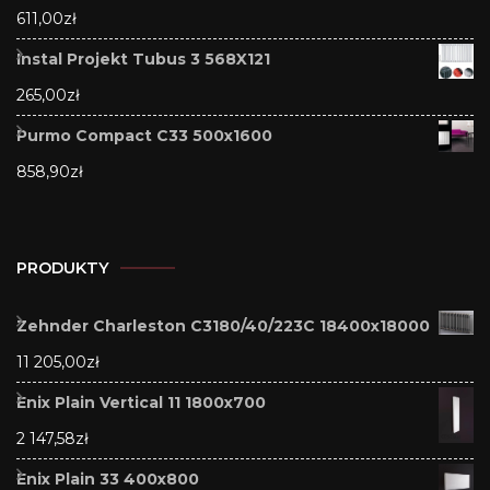
611,00
zł
Instal Projekt Tubus 3 568X121
265,00
zł
Purmo Compact C33 500x1600
858,90
zł
PRODUKTY
Zehnder Charleston C3180/40/223C 18400x18000
11 205,00
zł
Enix Plain Vertical 11 1800x700
2 147,58
zł
Enix Plain 33 400x800