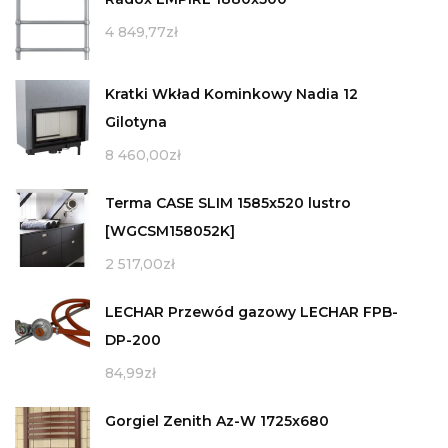
4 849,77
zł
Kratki Wkład Kominkowy Nadia 12
Gilotyna
8 460,00
zł
Terma CASE SLIM 1585x520 lustro
[WGCSM158052K]
2 517,00
zł
LECHAR Przewód gazowy LECHAR FPB-
DP-200
84,99
zł
Gorgiel Zenith Az-W 1725x680