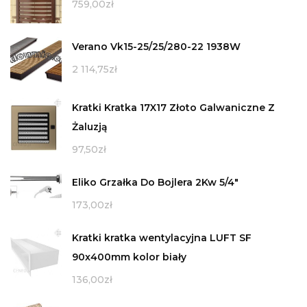
759,00
zł
Verano Vk15-25/25/280-22 1938W
2 114,75
zł
Kratki Kratka 17X17 Złoto Galwaniczne Z
Żaluzją
97,50
zł
Eliko Grzałka Do Bojlera 2Kw 5/4"
173,00
zł
Kratki kratka wentylacyjna LUFT SF
90x400mm kolor biały
136,00
zł