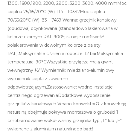
1300, 1600,1900, 2200, 2800, 3200, 3600, 4000 mmMoc
cieplna 75/65/20°C (W): 114 – 10342Moc cieplna
70/55/20°C (W): 83 – 7459 Wanna: grzejnik kanałowy
(obudowa) ocynkowana (standardowo lakierowana w
kolorze czarnym RAL 9005; istnieje możliwość
polakierowania w dowolnym kolorze z palety
RAL),Maksymalne ciśnienie robocze: 12 barMaksymalna
temperatura: 90°CWszystkie przyłącza mają gwint
wewnętrzny ½”.Wymiennik: miedziano-aluminiowy
wymiennik ciepła z zaworem
odpowietrzającym,Zastosowanie: wodne instalacje
centralnego ogrzewaniaDodatkowe wyposażenie
grzejników kanałowych Verano-konwektor® z konwekcją
naturalną obejmuje:pokrywa montażowa o grubości 1
cmobramowanie wokół wanny grzejnika typ „L” lub „F”
wykonane z aluminium naturalnego bądź