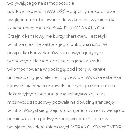
wpływającego na samopoczucie
użytkowników.3.TRWAŁOŚĆ – odporny na korozję ze
względu na zastosowanie do wykonania wymiennika
szlachetnych materiałów4. FUNKCJONALNOŚĆ –
Grzejnik kanałowy nie burzy charakteru i estetyki
wnętrza oraz nie zakłóca jego funkcjonalności. W
przypadku konwektorów kanałowych jedynym
widocznym elementem jest elegancka kratka
wkomponowana w podłogę, pod którą w kanale
umieszczony jest element grzewczy. Wysoka estetyka
konwektora Verano-konwektor czyni go elementem
dekoracyjnym, bogata gama kolorystyczna oraz
możliwość zabudowy pozwala na dowolną aranżację
wnętrz. Wszystkie grzejniki dostępne również w wersji do
pomieszczeń o podwyższonej wilgotności oraz w
wersjach wysokociśnieniowych.VERANO-KONWEKTOR –