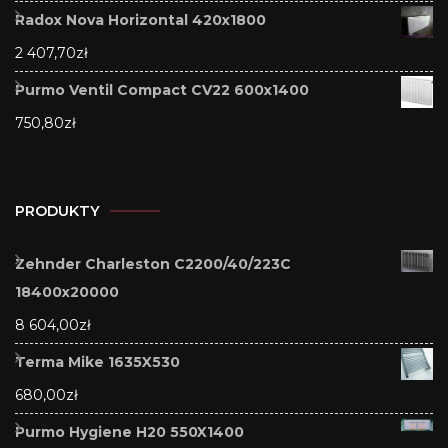
Radox Nova Horizontal 420x1800
2 407,70
zł
Purmo Ventil Compact CV22 600x1400
750,80
zł
PRODUKTY
Zehnder Charleston C2200/40/223C
18400x20000
8 604,00
zł
Terma Mike 1635X530
680,00
zł
Purmo Hygiene H20 550X1400