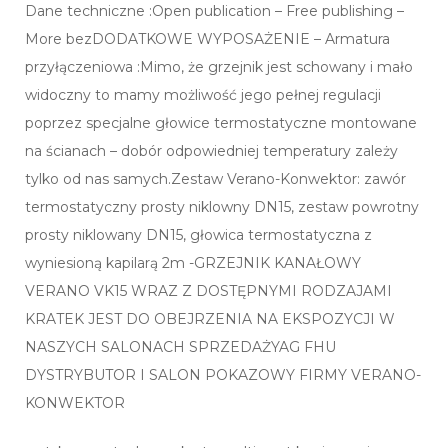
Dane techniczne :Open publication – Free publishing –
More bezDODATKOWE WYPOSAŻENIE – Armatura
przyłączeniowa :Mimo, że grzejnik jest schowany i mało
widoczny to mamy możliwość jego pełnej regulacji
poprzez specjalne głowice termostatyczne montowane
na ścianach – dobór odpowiedniej temperatury zależy
tylko od nas samych.Zestaw Verano-Konwektor: zawór
termostatyczny prosty niklowny DN15, zestaw powrotny
prosty niklowany DN15, głowica termostatyczna z
wyniesioną kapilarą 2m -GRZEJNIK KANAŁOWY
VERANO VK15 WRAZ Z DOSTĘPNYMI RODZAJAMI
KRATEK JEST DO OBEJRZENIA NA EKSPOZYCJI W
NASZYCH SALONACH SPRZEDAŻYAG FHU
DYSTRYBUTOR I SALON POKAZOWY FIRMY VERANO-
KONWEKTOR