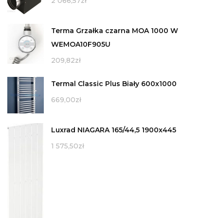
2 066,57
zł
Terma Grzałka czarna MOA 1000 W
WEMOA10F905U
209,82
zł
Termal Classic Plus Biały 600x1000
669,00
zł
Luxrad NIAGARA 165/44,5 1900x445
1 575,50
zł