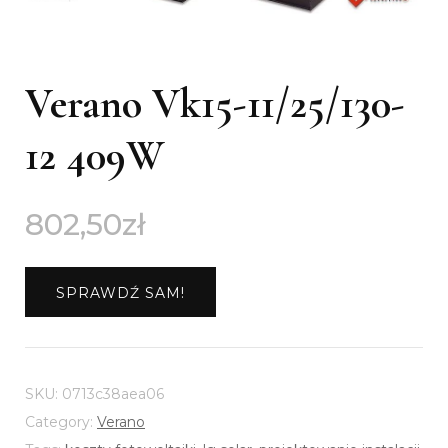
Verano Vk15-11/25/130-
12 409W
802,50
zł
SPRAWDŹ SAM!
SKU:
0713c38aea06
Category:
Verano