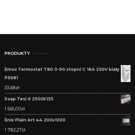
PRODUKTY
Emos Termostat T80 0-90 stopni C 16A 230V biały
P5681
33,68
zł
Irsap Tesi 6 2500X135
1 565,00
zł
Enix Plain Art 44 200x1200
1 782,27
zł