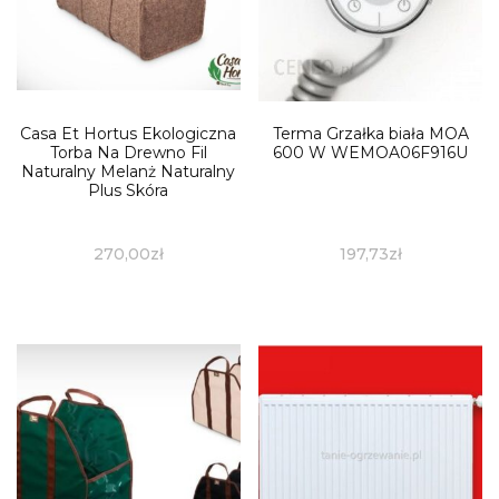
Casa Et Hortus Ekologiczna
Terma Grzałka biała MOA
Torba Na Drewno Fil
600 W WEMOA06F916U
Naturalny Melanż Naturalny
Plus Skóra
270,00
zł
197,73
zł