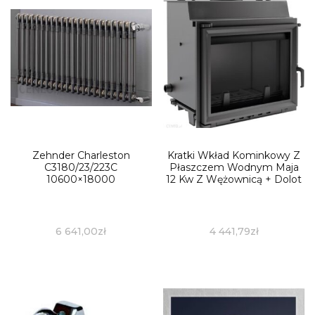
Zehnder Charleston
Kratki Wkład Kominkowy Z
C3180/23/223C
Płaszczem Wodnym Maja
10600×18000
12 Kw Z Wężownicą + Dolot
6 641,00
zł
4 441,79
zł