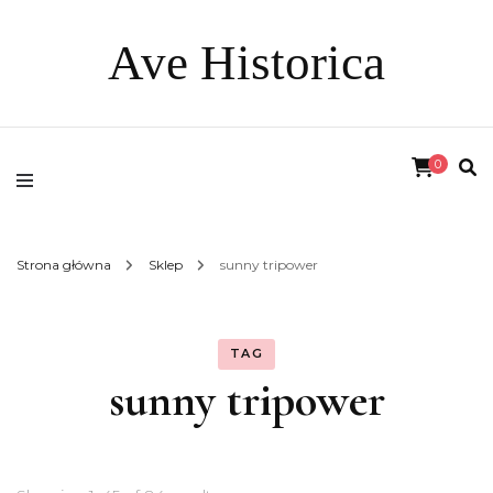
Ave Historica
0
Strona główna
Sklep
sunny tripower
TAG
sunny tripower