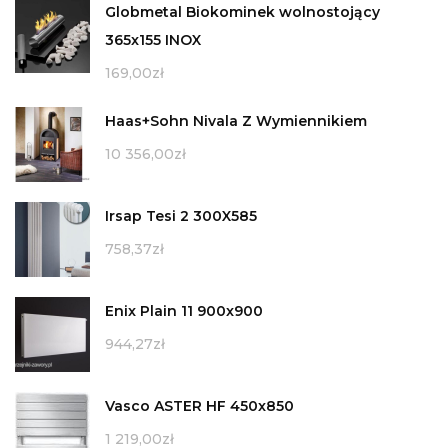
Globmetal Biokominek wolnostojący
365x155 INOX
169,00
zł
Haas+Sohn Nivala Z Wymiennikiem
10 356,00
zł
Irsap Tesi 2 300X585
758,37
zł
Enix Plain 11 900x900
944,27
zł
Vasco ASTER HF 450x850
1 219,00
zł