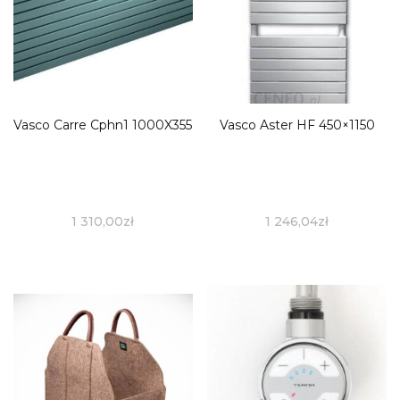
Vasco Carre Cphn1 1000X355
Vasco Aster HF 450×1150
1 310,00
zł
1 246,04
zł