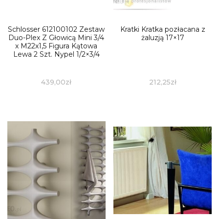
Schlosser 612100102 Zestaw
Kratki Kratka pozłacana z
Duo-Plex Z Głowicą Mini 3/4
żaluzją 17×17
x M22x1,5 Figura Kątowa
Lewa 2 Szt. Nypel 1/2×3/4
439,00
zł
212,25
zł