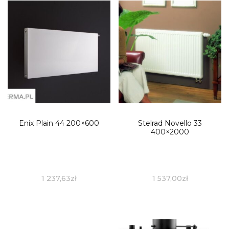
Enix Plain 44 200×600
Stelrad Novello 33
400×2000
1 237,63
zł
1 537,00
zł