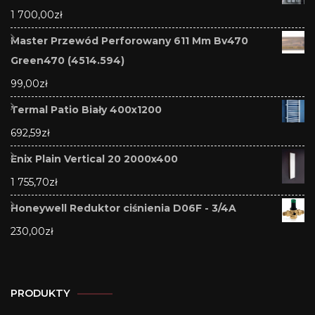
1 700,00
zł
Master Przewód Perforowany 611 Mm Bv470
Green470 (4514.594)
99,00
zł
Termal Patio Biały 400x1200
692,59
zł
Enix Plain Vertical 20 2000x400
1 755,70
zł
Honeywell Reduktor ciśnienia D06F - 3/4A
230,00
zł
PRODUKTY