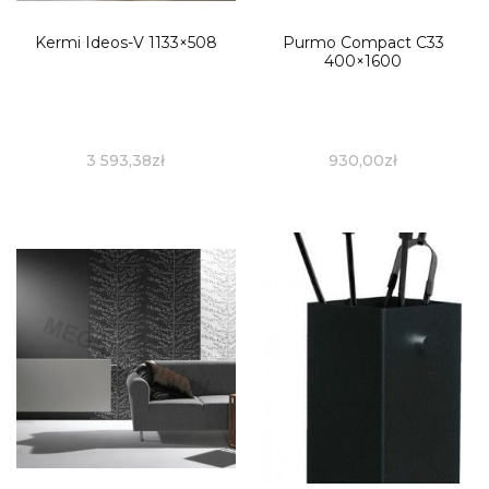
Kermi Ideos-V 1133×508
Purmo Compact C33
400×1600
3 593,38
zł
930,00
zł