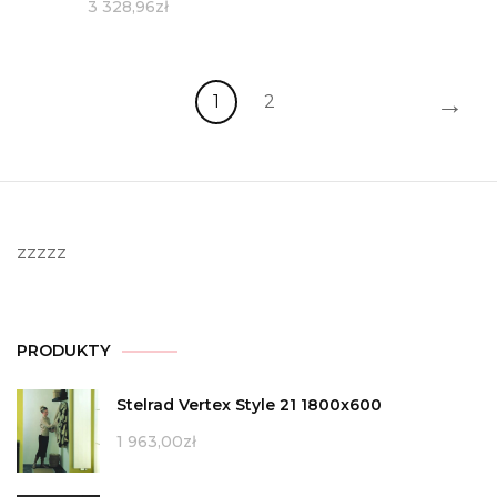
3 328,96
zł
→
1
2
zzzzz
PRODUKTY
Stelrad Vertex Style 21 1800x600
1 963,00
zł