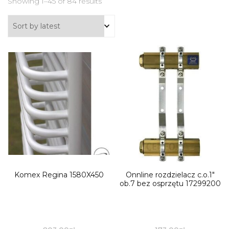
Showing 1–45 of 84 results
Komex Regina 1580X450
Onnline rozdzielacz c.o.1″
ob.7 bez osprzętu 17299200