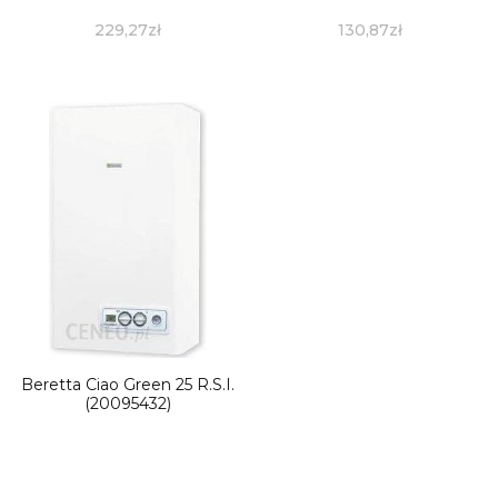
229,27
zł
130,87
zł
Beretta Ciao Green 25 R.S.I.
(20095432)