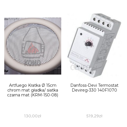
Artfuego Kratka Ø 15cm
Danfoss-Devi Termostat
chrom mat gładka/ siatka
Devireg-330 140F1070
czarna mat (KRM-150-08)
130,00
zł
519,29
zł