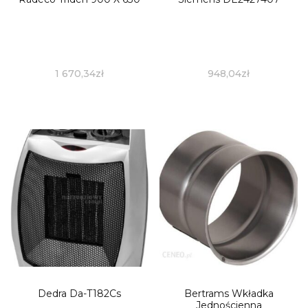
1 670,34
zł
948,04
zł
Dedra Da-T182Cs
Bertrams Wkładka
Jednościenna