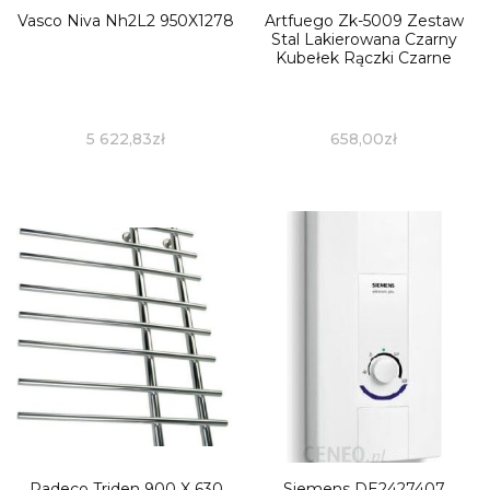
Vasco Niva Nh2L2 950X1278
Artfuego Zk-5009 Zestaw
Stal Lakierowana Czarny
Kubełek Rączki Czarne
5 622,83
zł
658,00
zł
Radeco Triden 900 X 630
Siemens DE2427407