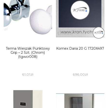
Terma Wieszak Punktowy
Komex Daria 20 G 1720X497
Grip – 2 Szt. (Chrom)
(tgwcr008)
61,01
zł
696,00
zł