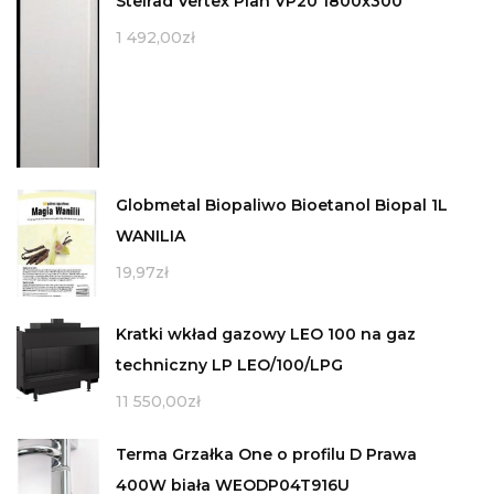
Stelrad Vertex Plan VP20 1800x300
1 492,00
zł
Globmetal Biopaliwo Bioetanol Biopal 1L
WANILIA
19,97
zł
Kratki wkład gazowy LEO 100 na gaz
techniczny LP LEO/100/LPG
11 550,00
zł
Terma Grzałka One o profilu D Prawa
400W biała WEODP04T916U