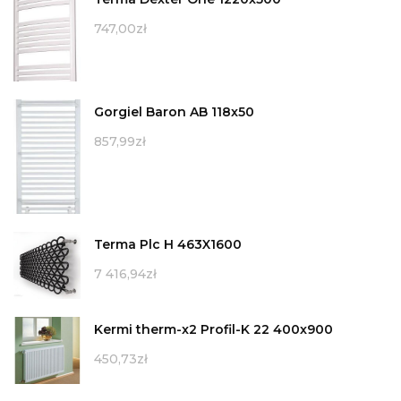
747,00
zł
Gorgiel Baron AB 118x50
857,99
zł
Terma Plc H 463X1600
7 416,94
zł
Kermi therm-x2 Profil-K 22 400x900
450,73
zł