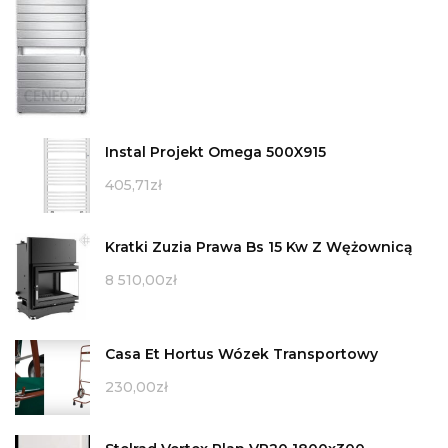
Instal Projekt Omega 500X915
405,71
zł
Kratki Zuzia Prawa Bs 15 Kw Z Wężownicą
8 510,00
zł
Casa Et Hortus Wózek Transportowy
230,00
zł