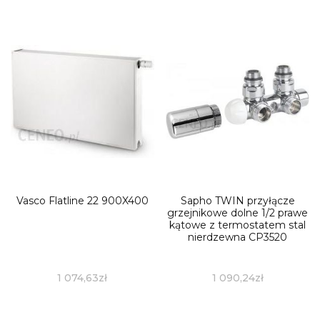
Vasco Flatline 22 900X400
Sapho TWIN przyłącze
grzejnikowe dolne 1/2 prawe
kątowe z termostatem stal
nierdzewna CP3520
1 074,63
zł
1 090,24
zł