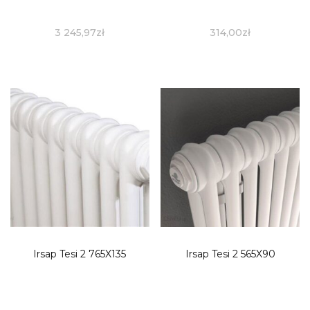
3 245,97
zł
314,00
zł
Irsap Tesi 2 765X135
Irsap Tesi 2 565X90