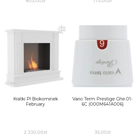
803,00
zł
173,00
zł
Kratki Pl Biokominek
Vario Term Prestige Ghe.01-
February
6C (000M641A006)
2 330,00
zł
35,00
zł