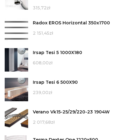
315,72
zł
Radox EROS Horizontal 350x1700
2 151,45
zł
Irsap Tesi 5 1000X180
608,00
zł
Irsap Tesi 6 500X90
239,00
zł
Verano Vk15-25/29/220-23 1904W
2 017,68
zł
Terma Dexter One 1220x500