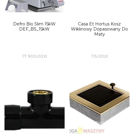
Defro Bio Slim 15kW
Casa Et Hortus Kosz
DEF_BS_15kW
Wiklinowy Dopasowany Do
Maty
17 900,00
zł
115,00
zł