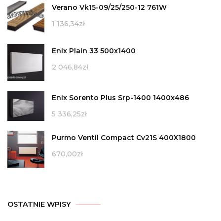
Verano Vk15-09/25/250-12 761W
1 136,34
zł
Enix Plain 33 500x1400
2 046,84
zł
Enix Sorento Plus Srp-1400 1400x486
5 336,25
zł
Purmo Ventil Compact Cv21S 400X1800
670,00
zł
OSTATNIE WPISY