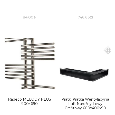
84,00
zł
746,63
zł
Radeco MELODY PLUS
Kratki Kratka Wentylacyjna
900×690
Luft Narożny Lewy
Grafitowy 600x400x90