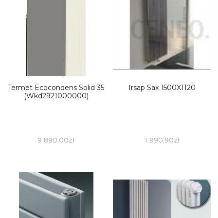
Termet Ecocondens Solid 35
Irsap Sax 1500X1120
(Wkd2921000000)
9 890,00
zł
1 990,90
zł