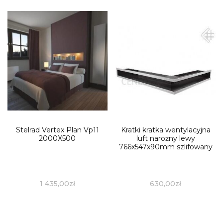
Stelrad Vertex Plan Vp11
Kratki kratka wentylacyjna
2000X500
luft narożny lewy
766x547x90mm szlifowany
1 435,00
zł
630,00
zł