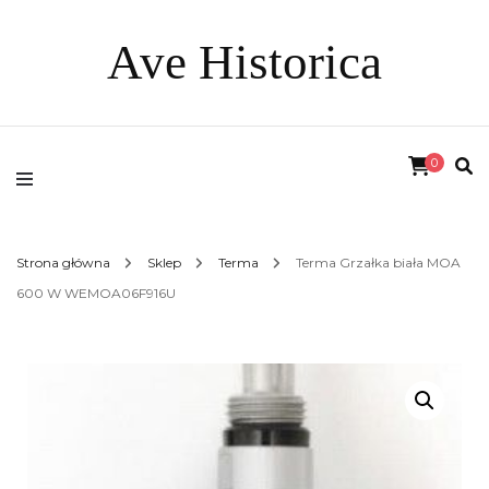
Ave Historica
0
Strona główna
Sklep
Terma
Terma Grzałka biała MOA
600 W WEMOA06F916U