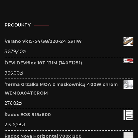
PRODUKTY
Verano Vk15-54/38/220-24 5311W
3 579,40
zł
DEVI DEVIflex 18T 131M (140F1251)
905,00
zł
Terma Grzałka MOA z maskownicą 400W chrom
WEMOA04TCROM
276,82
zł
Radox EOS 915x600
2 616,28
zł
Radox Nova Horizontal 700x1200