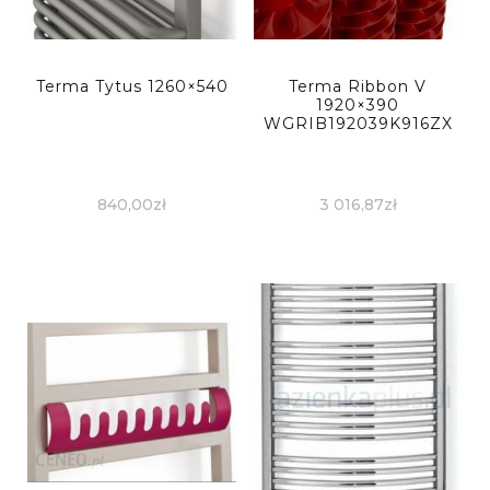
Terma Tytus 1260×540
Terma Ribbon V
1920×390
WGRIB192039K916ZX
840,00
zł
3 016,87
zł