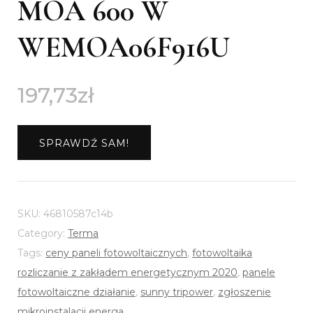
MOA 600 W
WEMOA06F916U
197,73
zł
SPRAWDŹ SAM!
SKU:
46810587c14b
Category:
Terma
Tags:
ceny paneli fotowoltaicznych
,
fotowoltaika
rozliczanie z zakładem energetycznym 2020
,
panele
fotowoltaiczne działanie
,
sunny tripower
,
zgłoszenie
mikroinstalacji energa