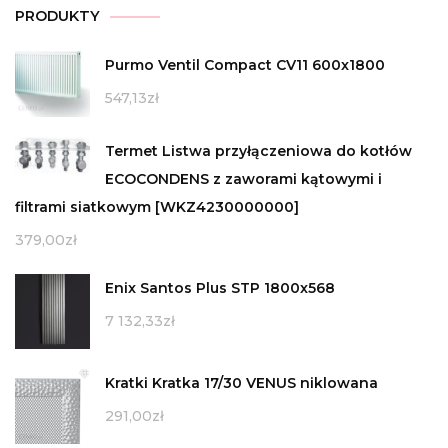
PRODUKTY
Purmo Ventil Compact CV11 600x1800
547,13
zł
Termet Listwa przyłączeniowa do kotłów
ECOCONDENS z zaworami kątowymi i
filtrami siatkowym [WKZ4230000000]
379,00
zł
Enix Santos Plus STP 1800x568
7 132,33
zł
Kratki Kratka 17/30 VENUS niklowana
291,00
zł