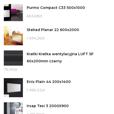
Purmo Compact C33 500x1000
663,68
zł
Stelrad Planar 22 600x2000
1 694,26
zł
Kratki Kratka wentylacyjna LUFT SF
60x200mm czarny
75,00
zł
Enix Plain 44 200x1400
1 966,03
zł
Irsap Tesi 3 2000X900