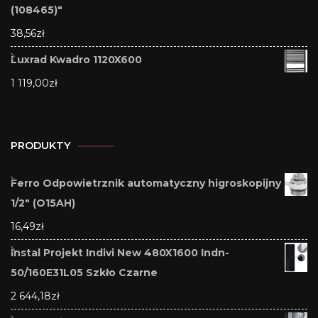
(108465)"
38,56
zł
Luxrad Kwadro 1120X600
1 119,00
zł
PRODUKTY
Ferro Odpowietrznik automatyczny higroskopijny
1/2" (O15AH)
16,49
zł
Instal Projekt Indivi New 480X1600 Indn-
50/160E31L05 Szkło Czarne
2 644,18
zł