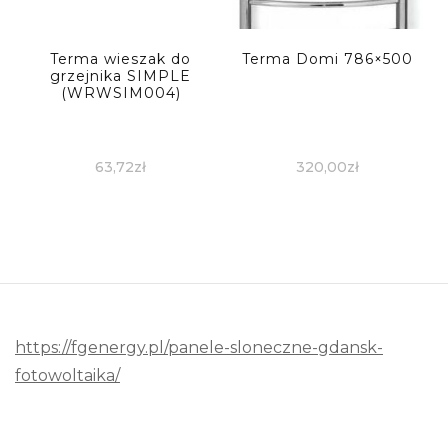
Terma wieszak do
Terma Domi 786×500
grzejnika SIMPLE
(WRWSIM004)
63,72
zł
320,00
zł
https://fgenergy.pl/panele-sloneczne-gdansk-
fotowoltaika/