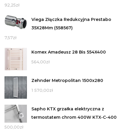
92,25
zł
Viega Złączka Redukcyjna Prestabo
35X28Mm (558567)
7,57
zł
Komex Amadeusz 28 Bis 554X400
564,00
zł
Zehnder Metropolitan 1500x280
1 570,00
zł
Sapho KTX grzałka elektryczna z
termostatem chrom 400W KTX-C-400
500,00
zł