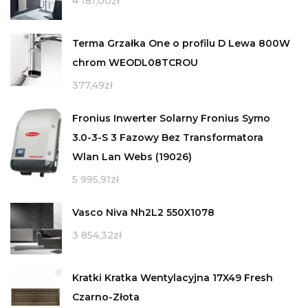
4 181,00
zł
Terma Grzałka One o profilu D Lewa 800W
chrom WEODL08TCROU
377,49
zł
Fronius Inwerter Solarny Fronius Symo
3.0-3-S 3 Fazowy Bez Transformatora
Wlan Lan Webs (19026)
5 995,91
zł
Vasco Niva Nh2L2 550X1078
3 854,32
zł
Kratki Kratka Wentylacyjna 17X49 Fresh
Czarno-Złota