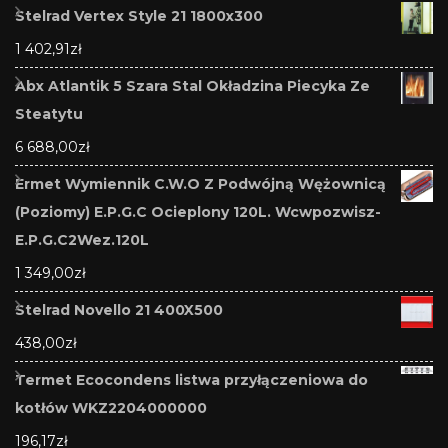
Stelrad Vertex Style 21 1800x300
1 402,91
zł
Abx Atlantik 5 Szara Stal Okładzina Piecyka Ze
Steatytu
6 688,00
zł
Ermet Wymiennik C.W.O Z Podwójną Wężownicą
(Poziomy) E.P.G.C Ocieplony 120L. Wcwpozwisz-
E.P.G.C2Wez.120L
1 349,00
zł
Stelrad Novello 21 400X500
438,00
zł
Termet Ecocondens listwa przyłączeniowa do
kotłów WKZ2204000000
196,17
zł