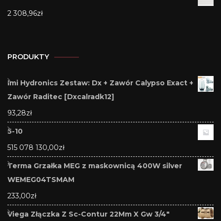
2 308,96
zł
PRODUKTY
Imi Hydronics Zestaw: Dx + Zawór Calypso Exact +
Zawór Raditec [Dxcalradk12]
93,28
zł
5-10
515 078 130,00
zł
Terma Grzałka MEG z maskownicą 400W silver
WEMEG04TSMAM
233,00
zł
Viega Złączka Z Sc-Contur 22Mm X Gw 3/4"