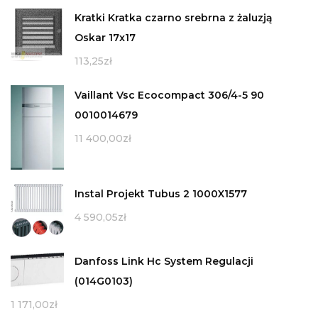
Kratki Kratka czarno srebrna z żaluzją
Oskar 17x17
113,25
zł
Vaillant Vsc Ecocompact 306/4-5 90
0010014679
11 400,00
zł
Instal Projekt Tubus 2 1000X1577
4 590,05
zł
Danfoss Link Hc System Regulacji
(014G0103)
1 171,00
zł