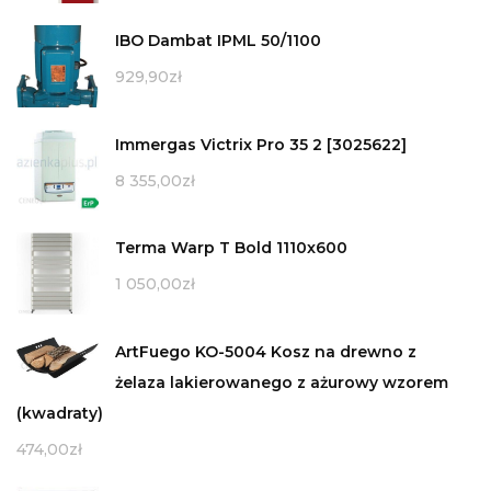
IBO Dambat IPML 50/1100
929,90
zł
Immergas Victrix Pro 35 2 [3025622]
8 355,00
zł
Terma Warp T Bold 1110x600
1 050,00
zł
ArtFuego KO-5004 Kosz na drewno z
żelaza lakierowanego z ażurowy wzorem
(kwadraty)
474,00
zł