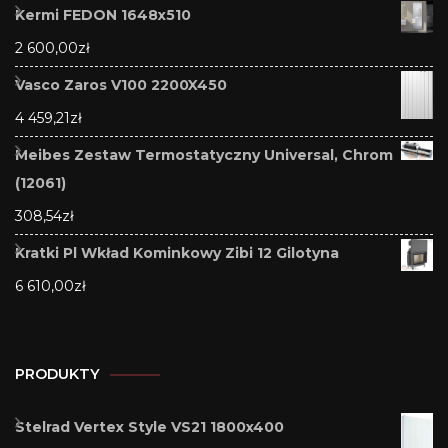
Kermi FEDON 1648x510
2 600,00
zł
Vasco Zaros V100 2200X450
4 459,21
zł
Meibes Zestaw Termostatyczny Universal, Chrom
(12061)
308,54
zł
Kratki Pl Wkład Kominkowy Zibi 12 Gilotyna
6 610,00
zł
PRODUKTY
Stelrad Vertex Style VS21 1800x400