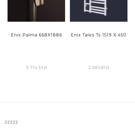
Enix Palma 668X1886
Enix Tales Ts 1519 X 450
9 714,33
zł
2 383,81
zł
zzzzz