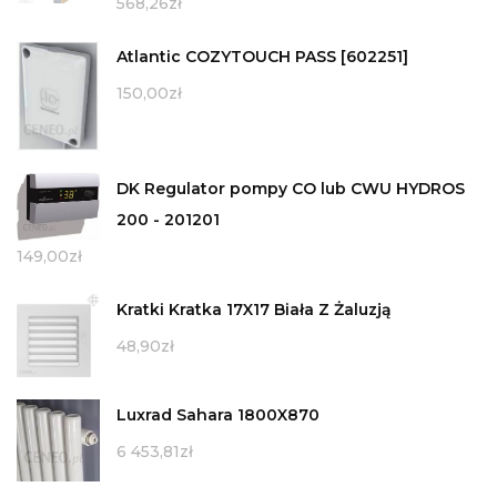
568,26
zł
Atlantic COZYTOUCH PASS [602251]
150,00
zł
DK Regulator pompy CO lub CWU HYDROS
200 - 201201
149,00
zł
Kratki Kratka 17X17 Biała Z Żaluzją
48,90
zł
Luxrad Sahara 1800X870
6 453,81
zł