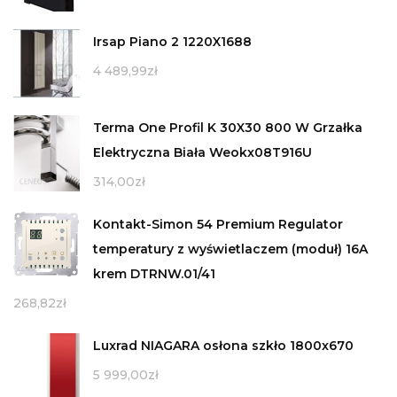
Irsap Piano 2 1220X1688
4 489,99
zł
Terma One Profil K 30X30 800 W Grzałka
Elektryczna Biała Weokx08T916U
314,00
zł
Kontakt-Simon 54 Premium Regulator
temperatury z wyświetlaczem (moduł) 16A
krem DTRNW.01/41
268,82
zł
Luxrad NIAGARA osłona szkło 1800x670
5 999,00
zł