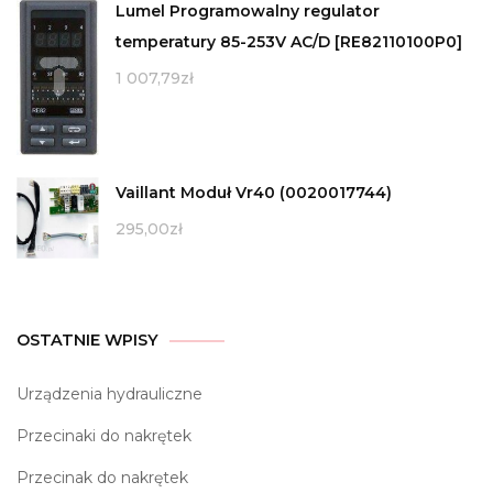
Lumel Programowalny regulator
temperatury 85-253V AC/D [RE82110100P0]
1 007,79
zł
Vaillant Moduł Vr40 (0020017744)
295,00
zł
OSTATNIE WPISY
Urządzenia hydrauliczne
Przecinaki do nakrętek
Przecinak do nakrętek