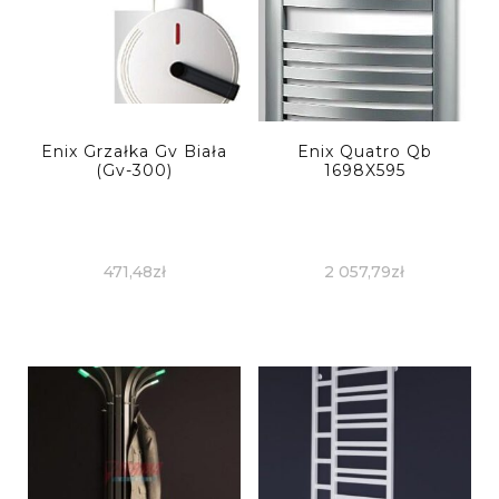
Enix Grzałka Gv Biała
Enix Quatro Qb
(Gv-300)
1698X595
471,48
zł
2 057,79
zł