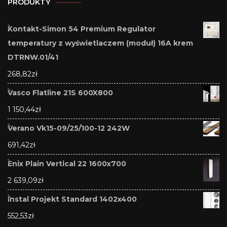
PRODUKTY
Kontakt-Simon 54 Premium Regulator
temperatury z wyświetlaczem (moduł) 16A krem
DTRNW.01/41
268,82
zł
Vasco Flatline 21S 600X800
1 150,44
zł
Verano Vk15-09/25/100-12 242W
691,42
zł
Enix Plain Vertical 22 1600x700
2 639,09
zł
Instal Projekt Standard 1402x400
552,53
zł