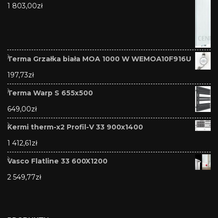
1 803,00
zł
Terma Grzałka biała MOA 1000 W WEMOA10F916U
197,73
zł
Terma Warp S 655x500
649,00
zł
Kermi therm-x2 Profil-V 33 900x1400
1 412,61
zł
Vasco Flatline 33 600X1200
2 549,77
zł