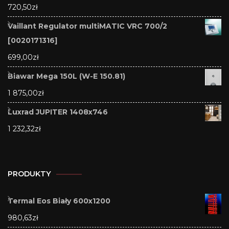
720,50
zł
Vaillant Regulator multiMATIC VRC 700/2
[0020171316]
699,00
zł
Biawar Mega 150L (W-E 150.81)
1 875,00
zł
Luxrad JUPITER 1408x746
1 232,32
zł
PRODUKTY
Termal Eos Biały 600x1200
980,63
zł