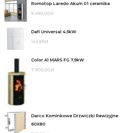
Romotop Laredo Akum 01 ceramika
9 499,00
zł
Dafi Universal 4,5kW
143,69
zł
Color A1 MARS FG 7,9kW
7 900,00
zł
Darco Kominkowe Drzwiczki Rewizyjne
60X80