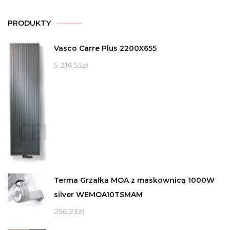
PRODUKTY
Vasco Carre Plus 2200X655
5 216,55
zł
Terma Grzałka MOA z maskownicą 1000W
silver WEMOA10TSMAM
256,23
zł