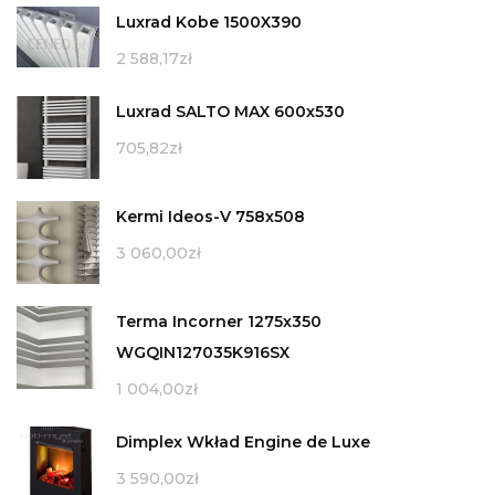
Luxrad Kobe 1500X390
2 588,17
zł
Luxrad SALTO MAX 600x530
705,82
zł
Kermi Ideos-V 758x508
3 060,00
zł
Terma Incorner 1275x350
WGQIN127035K916SX
1 004,00
zł
Dimplex Wkład Engine de Luxe
3 590,00
zł