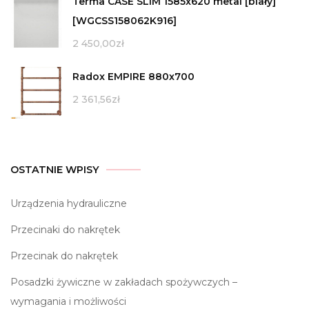
Terma CASE SLIM 1585x620 metal [biały]
[WGCSS158062K916]
2 450,00
zł
Radox EMPIRE 880x700
2 361,56
zł
OSTATNIE WPISY
Urządzenia hydrauliczne
Przecinaki do nakrętek
Przecinak do nakrętek
Posadzki żywiczne w zakładach spożywczych –
wymagania i możliwości