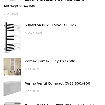
Antracyt 20441606
764,04
zł
Sunerzha 80x50 Modus (50231)
3 267,00
zł
Komex Komex Lucy 1123X300
399,00
zł
Purmo Ventil Compact CV33 600x800
722,00
zł