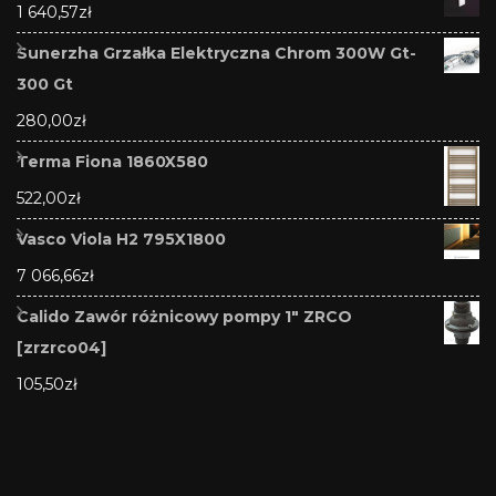
1 640,57
zł
Sunerzha Grzałka Elektryczna Chrom 300W Gt-
300 Gt
280,00
zł
Terma Fiona 1860X580
522,00
zł
Vasco Viola H2 795X1800
7 066,66
zł
Calido Zawór różnicowy pompy 1" ZRCO
[zrzrco04]
105,50
zł