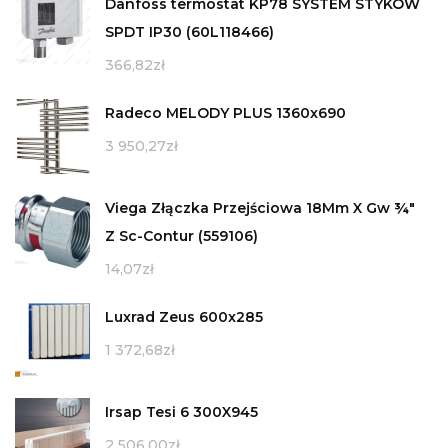
Danfoss termostat KP78 SYSTEM STYKÓW
SPDT IP30 (60L118466)
366,82
zł
Radeco MELODY PLUS 1360x690
3 950,27
zł
Viega Złączka Przejściowa 18Mm X Gw ¾"
Z Sc-Contur (559106)
14,07
zł
Luxrad Zeus 600x285
1 372,68
zł
Irsap Tesi 6 300X945
2 506,00
zł