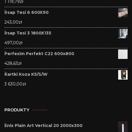
1 119,79
zł
Irsap Tesi 6 600X90
243,00
zł
Irsap Tesi 3 1800X135
497,00
zł
Perfexim Perfekt C22 600x800
428,63
zł
Kartki Koza K5/S/W
3 630,00
zł
PRODUKTY
Enix Plain Art Vertical 20 2000x300