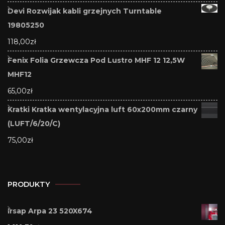
Devi Rozwijak kabli grzejnych Turntable
19805250
118,00
zł
Fenix Folia Grzewcza Pod Lustro MHF 12 12,5W
MHF12
65,00
zł
Kratki Kratka wentylacyjna luft 60x200mm czarny
(LUFT/6/20/C)
75,00
zł
PRODUKTY
Irsap Arpa 23 520X674