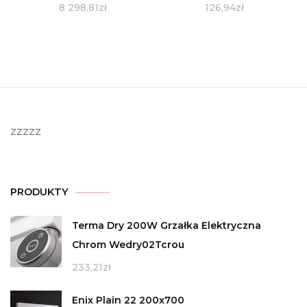
8 298,81
zł
126,94
zł
zzzzz
PRODUKTY
Terma Dry 200W Grzałka Elektryczna
Chrom Wedry02Tcrou
233,21
zł
Enix Plain 22 200x700