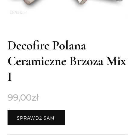
Decofire Polana
Ceramiczne Brzoza Mix
I
99,00
zł
SPRAWDŹ SAM!