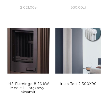
2 021,00
zł
330,00
zł
HS Flamingo 8-16 kW
Irsap Tesi 2 300X90
Medie II (brązowy –
aksamit)