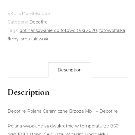
SKU:
b14aa3b8d0ee
Category:
Decofire
Tags:
dofinansowanie do fotowoltaiki 2020
,
fotowoltaika
firmy
,
sma falownik
Description
Description
Decofire Polana Ceramiczne Brzoza Mix I – Decofire
Polana wypalane są dwukrotnie w temperaturze 860
oraz 1080 stopni Celcjusza. W takim środowisku