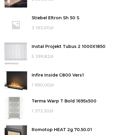
Stiebel Eltron Sh 50 S
3 193,00
zł
Instal Projekt Tubus 2 1000X1850
5 399,82
zł
Infire Inside C800 Vers1
1 990,00
zł
Terma Warp T Bold 1695x500
1 373,30
zł
Romotop HEAT 2g 70.50.01