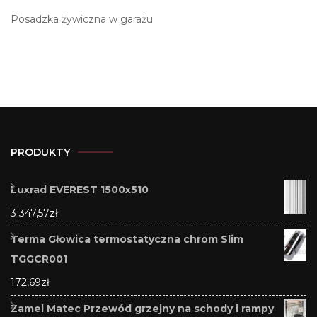
Posadzka żywiczna w garażu
PRODUKTY
Luxrad EVEREST 1500x510
3 347,57
zł
Terma Głowica termostatyczna chrom Slim
TGGCR001
172,69
zł
Zamel Matec Przewód grzejny na schody i rampy