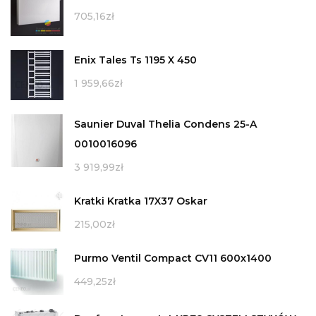
705,16
zł
Enix Tales Ts 1195 X 450
1 959,66
zł
Saunier Duval Thelia Condens 25-A
0010016096
3 919,99
zł
Kratki Kratka 17X37 Oskar
215,00
zł
Purmo Ventil Compact CV11 600x1400
449,25
zł