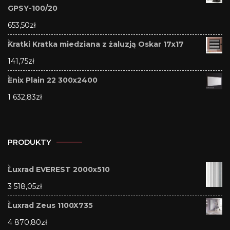
GPSY-100/20
653,50
zł
Kratki Kratka miedziana z żaluzją Oskar 17x17
141,75
zł
Enix Plain 22 300x2400
1 632,83
zł
PRODUKTY
Luxrad EVEREST 2000x510
3 518,05
zł
Luxrad Zeus 1100X735
4 870,80
zł