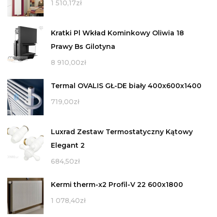
1 510,17
zł
Kratki Pl Wkład Kominkowy Oliwia 18
Prawy Bs Gilotyna
8 910,00
zł
Termal OVALIS GŁ-DE biały 400x600x1400
719,00
zł
Luxrad Zestaw Termostatyczny Kątowy
Elegant 2
684,50
zł
Kermi therm-x2 Profil-V 22 600x1800
1 078,40
zł