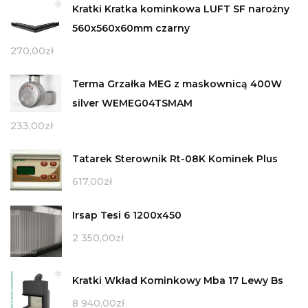
Kratki Kratka kominkowa LUFT SF narożny
560x560x60mm czarny
270,00
zł
Terma Grzałka MEG z maskownicą 400W
silver WEMEG04TSMAM
233,00
zł
Tatarek Sterownik Rt-08K Kominek Plus
617,00
zł
Irsap Tesi 6 1200x450
2 350,00
zł
Kratki Wkład Kominkowy Mba 17 Lewy Bs
8 940,00
zł