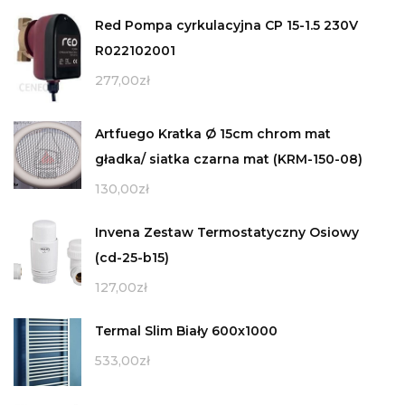
Red Pompa cyrkulacyjna CP 15-1.5 230V
R022102001
277,00
zł
Artfuego Kratka Ø 15cm chrom mat
gładka/ siatka czarna mat (KRM-150-08)
130,00
zł
Invena Zestaw Termostatyczny Osiowy
(cd-25-b15)
127,00
zł
Termal Slim Biały 600x1000
533,00
zł