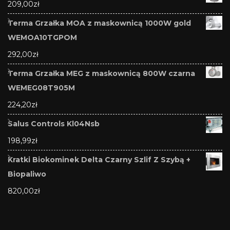
209,00
zł
Terma Grzałka MOA z maskownicą 1000W gold
WEMOA10TGPOM
292,00
zł
Terma Grzałka MEG z maskownicą 800W czarna
WEMEG08T905M
224,20
zł
Salus Controls Kl04Nsb
198,99
zł
Kratki Biokominek Delta Czarny Szlif Z Szybą +
Biopaliwo
820,00
zł