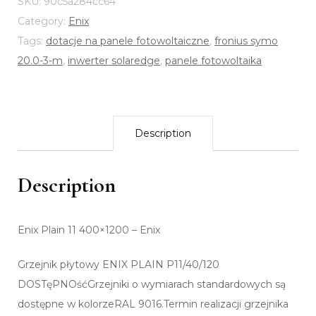
SKU:
90c5a284cc64
Category:
Enix
Tags:
dotacje na panele fotowoltaiczne
,
fronius symo
20.0-3-m
,
inwerter solaredge
,
panele fotowoltaika
Description
Description
Enix Plain 11 400×1200 – Enix
Grzejnik płytowy ENIX PLAIN P11/40/120
DOSTęPNOśćGrzejniki o wymiarach standardowych są
dostępne w kolorzeRAL 9016.Termin realizacji grzejnika