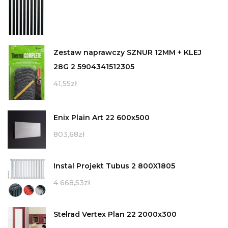
Zestaw naprawczy SZNUR 12MM + KLEJ
28G 2 5904341512305
41,55
zł
Enix Plain Art 22 600x500
803,68
zł
Instal Projekt Tubus 2 800X1805
4 668,53
zł
Stelrad Vertex Plan 22 2000x300