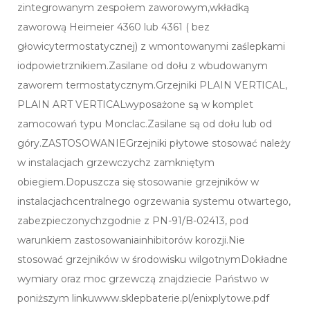
zintegrowanym zespołem zaworowym,wkładką
zaworową Heimeier 4360 lub 4361 ( bez
głowicytermostatycznej) z wmontowanymi zaślepkami
iodpowietrznikiem.Zasilane od dołu z wbudowanym
zaworem termostatycznym.Grzejniki PLAIN VERTICAL,
PLAIN ART VERTICALwyposażone są w komplet
zamocowań typu Monclac.Zasilane są od dołu lub od
góry.ZASTOSOWANIEGrzejniki płytowe stosować należy
w instalacjach grzewczychz zamkniętym
obiegiem.Dopuszcza się stosowanie grzejników w
instalacjachcentralnego ogrzewania systemu otwartego,
zabezpieczonychzgodnie z PN-91/B-02413, pod
warunkiem zastosowaniainhibitorów korozji.Nie
stosować grzejników w środowisku wilgotnymDokładne
wymiary oraz moc grzewczą znajdziecie Państwo w
poniższym linkuwww.sklepbaterie.pl/enixplytowe.pdf