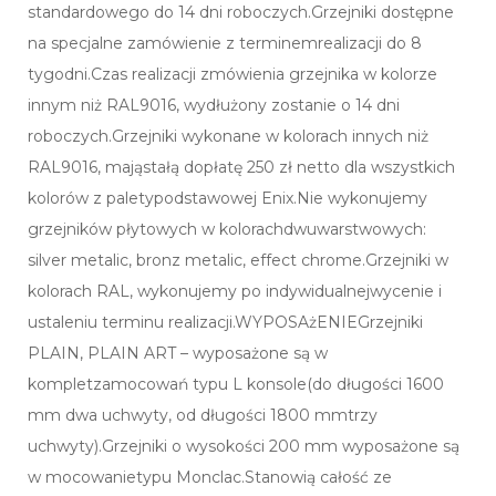
standardowego do 14 dni roboczych.Grzejniki dostępne
na specjalne zamówienie z terminemrealizacji do 8
tygodni.Czas realizacji zmówienia grzejnika w kolorze
innym niż RAL9016, wydłużony zostanie o 14 dni
roboczych.Grzejniki wykonane w kolorach innych niż
RAL9016, mająstałą dopłatę 250 zł netto dla wszystkich
kolorów z paletypodstawowej Enix.Nie wykonujemy
grzejników płytowych w kolorachdwuwarstwowych:
silver metalic, bronz metalic, effect chrome.Grzejniki w
kolorach RAL, wykonujemy po indywidualnejwycenie i
ustaleniu terminu realizacji.WYPOSAżENIEGrzejniki
PLAIN, PLAIN ART – wyposażone są w
kompletzamocowań typu L konsole(do długości 1600
mm dwa uchwyty, od długości 1800 mmtrzy
uchwyty).Grzejniki o wysokości 200 mm wyposażone są
w mocowanietypu Monclac.Stanowią całość ze