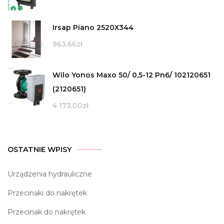
Irsap Piano 2520X344
963,66
zł
Wilo Yonos Maxo 50/ 0,5-12 Pn6/ 102120651
(2120651)
4 173,00
zł
OSTATNIE WPISY
Urządzenia hydrauliczne
Przecinaki do nakrętek
Przecinak do nakrętek