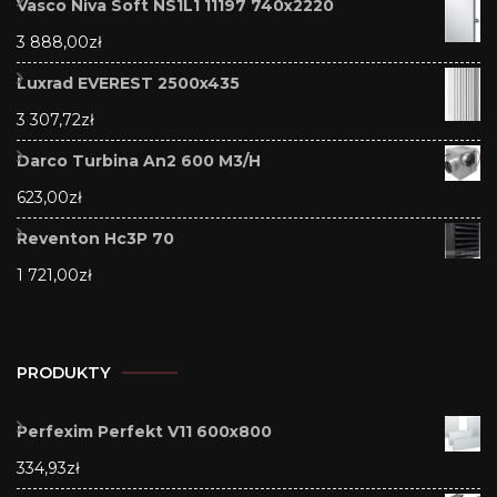
Vasco Niva Soft NS1L1 11197 740x2220
3 888,00
zł
Luxrad EVEREST 2500x435
3 307,72
zł
Darco Turbina An2 600 M3/H
623,00
zł
Reventon Hc3P 70
1 721,00
zł
PRODUKTY
Perfexim Perfekt V11 600x800
334,93
zł