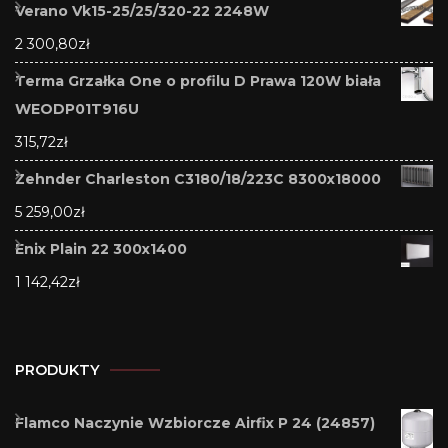
Verano Vk15-25/25/320-22 2248W
2 300,80
zł
Terma Grzałka One o profilu D Prawa 120W biała
WEODP01T916U
315,72
zł
Zehnder Charleston C3180/18/223C 8300x18000
5 259,00
zł
Enix Plain 22 300x1400
1 142,42
zł
PRODUKTY
Flamco Naczynie Wzbiorcze Airfix P 24 (24857)