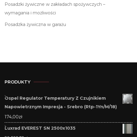
Posadzki żywiczne w zakładach spożywczych –
wymagania i możliwości
Posadzka żywiczna w garażu
PRODUKTY
Ospel Regulator Temperatury Z Czujnikiem
Napowietrznym Impresja - Srebro (Rtp-1Yn/M/18)
174,00
zł
Luxrad EVEREST SN 2500x1035