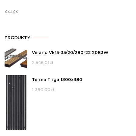
zzzzz
PRODUKTY
Verano Vk15-35/20/280-22 2083W
2 546,01
zł
Terma Triga 1300x380
1 390,00
zł