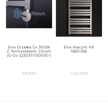
Enix Grzałka Gv 300W
Enix Hiacynt HX
Z Termostatem, Chrom
1583×555
(G-Gv-2230311100000 )
325,99
zł
1 422,00
zł