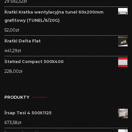
29 592,32
zł
Kratki Kratka wentylacyjna tunel 60x200mm
grafitowy (TUNEL/6/20G)
52,00
zł
Kratki Delta Flat
441,29
zł
Stelrad Compact 500X400
228,00
zł
PRODUKTY
Irsap Tesi 4 500X1125
673,58
zł