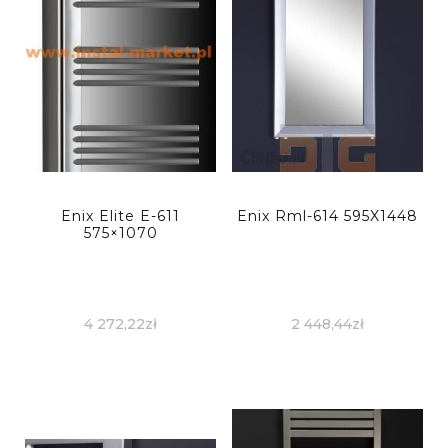
Enix Elite E-611
Enix Rml-614 595X1448
575×1070
4 272,22
zł
2 448,44
zł