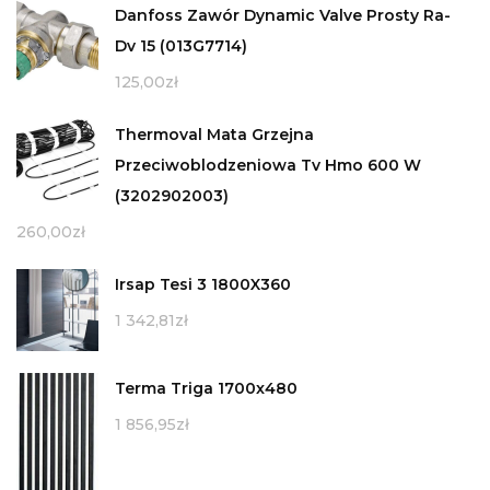
Danfoss Zawór Dynamic Valve Prosty Ra-
Dv 15 (013G7714)
125,00
zł
Thermoval Mata Grzejna
Przeciwoblodzeniowa Tv Hmo 600 W
(3202902003)
260,00
zł
Irsap Tesi 3 1800X360
1 342,81
zł
Terma Triga 1700x480
1 856,95
zł