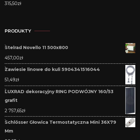
315,50
zł
PRODUKTY
Stelrad Novello 11 500x800
457,00
zł
Zawiesie linowe do kuli 5904341516044
51,49
zł
LUXRAD dekoracyjny RING PODWÓJNY 160/53
grafit
2 757,65
zł
Schlösser Głowica Termostatyczna Mini 36X79
Mm