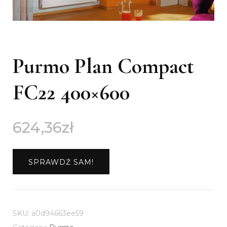
Purmo Plan Compact
FC22 400×600
624,36
zł
SPRAWDŹ SAM!
SKU:
a0d94663ee59