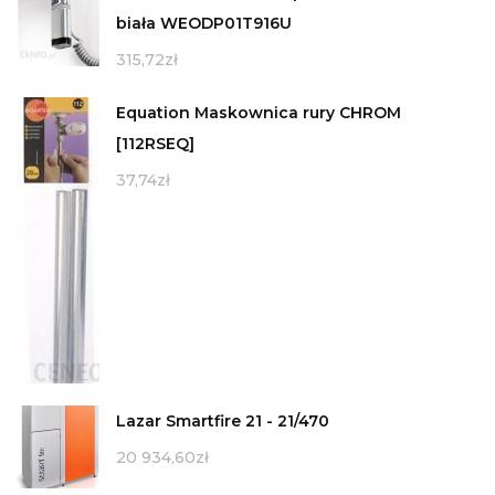
biała WEODP01T916U
315,72
zł
Equation Maskownica rury CHROM
[112RSEQ]
37,74
zł
Lazar Smartfire 21 - 21/470
20 934,60
zł