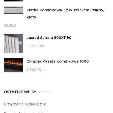
Kratka Kominkowa 17/37 17x37cm Czarny,
Złoty
85,85
zł
Luxrad Sahara 900X1190
5 313,60
zł
Dimplex Kaseta kominkowa 1000
8 560,00
zł
OSTATNIE WPISY
Urządzenia hydrauliczne