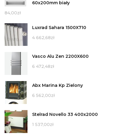
60x200mm biały
84,00
zł
Luxrad Sahara 1500X710
4 662,68
zł
Vasco Alu Zen 2200X600
6 472,48
zł
Abx Marina Kp Zielony
6 562,00
zł
Stelrad Novello 33 400x2000
1 537,00
zł