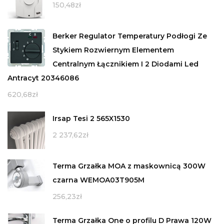
150,48
zł
Berker Regulator Temperatury Podłogi Ze
Stykiem Rozwiernym Elementem
Centralnym Łącznikiem I 2 Diodami Led
Antracyt 20346086
620,68
zł
Irsap Tesi 2 565X1530
2 237,62
zł
Terma Grzałka MOA z maskownicą 300W
czarna WEMOA03T905M
256,23
zł
Terma Grzałka One o profilu D Prawa 120W