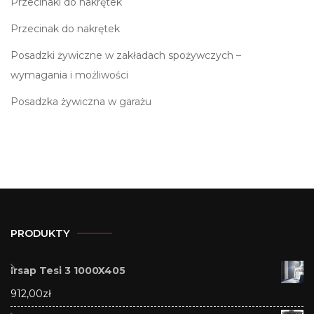
Przecinaki do nakrętek
Przecinak do nakrętek
Posadzki żywiczne w zakładach spożywczych –
wymagania i możliwości
Posadzka żywiczna w garażu
PRODUKTY
Irsap Tesi 3 1000X405
912,00
zł