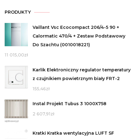
PRODUKTY
Vaillant Vsc Ecocompact 206/4-5 90 +
Calormatic 470/4 + Zestaw Podstawowy
Do Szachtu (0010018221)
11 015,00
zł
Karlik Elektroniczny regulator temperatury
z czujnikiem powietrznym biały FRT-2
155,46
zł
Instal Projekt Tubus 3 1000X758
2 607,91
zł
Kratki Kratka wentylacyjna LUFT SF