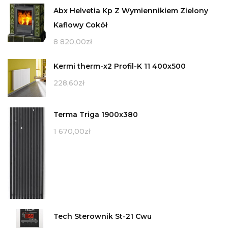
Abx Helvetia Kp Z Wymiennikiem Zielony
Kaflowy Cokół
8 820,00
zł
Kermi therm-x2 Profil-K 11 400x500
228,60
zł
Terma Triga 1900x380
1 670,00
zł
Tech Sterownik St-21 Cwu