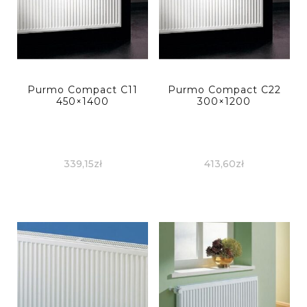
Purmo Compact C11
Purmo Compact C22
450×1400
300×1200
339,15
zł
413,60
zł