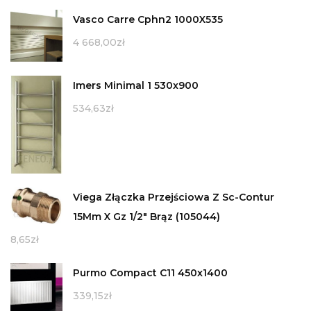
Vasco Carre Cphn2 1000X535
4 668,00
zł
Imers Minimal 1 530x900
534,63
zł
Viega Złączka Przejściowa Z Sc-Contur
15Mm X Gz 1/2" Brąz (105044)
8,65
zł
Purmo Compact C11 450x1400
339,15
zł