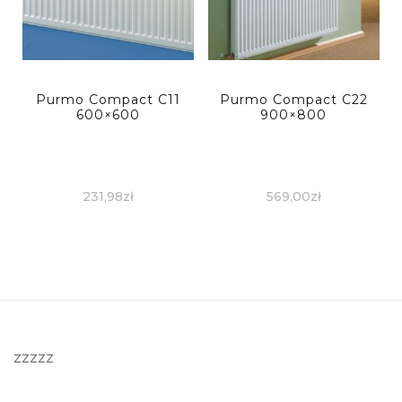
Purmo Compact C11
Purmo Compact C22
600×600
900×800
231,98
zł
569,00
zł
zzzzz