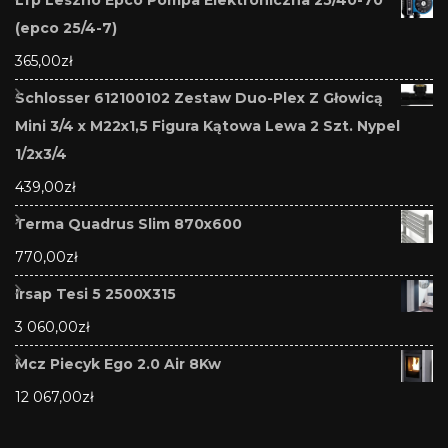
(epco 25/4-7)
365,00
zł
Schlosser 612100102 Zestaw Duo-Plex Z Głowicą
Mini 3/4 x M22x1,5 Figura Kątowa Lewa 2 Szt. Nypel
1/2x3/4
439,00
zł
Terma Quadrus Slim 870x600
770,00
zł
Irsap Tesi 5 2500X315
3 060,00
zł
Mcz Piecyk Ego 2.0 Air 8Kw
12 067,00
zł