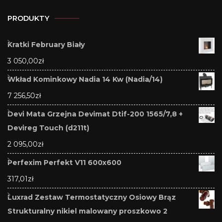
PRODUKTY
Kratki February Biały
3 050,00
zł
Wkład Kominkowy Nadia 14 Kw (Nadia/14)
7 256,50
zł
Devi Mata Grzejna Devimat Dtif-200 1565/7,8 +
Devireg Touch (d211t)
2 095,00
zł
Perfexim Perfekt V11 600x600
317,01
zł
Luxrad Zestaw Termostatyczny Osiowy Brąz
Strukturalny nikiel malowany proszkowo 2