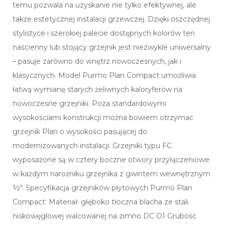
temu pozwala na uzyskanie nie tylko efektywnej, ale
także estetycznej instalacji grzewczej. Dzięki oszczędnej
stylistyce i szerokiej palecie dostępnych kolorów ten
naścienny lub stojący grzejnik jest niezwykle uniwersalny
– pasuje zarówno do wnętrz nowoczesnych, jak i
klasycznych. Model Purmo Plan Compact umożliwia
łatwą wymianę starych żeliwnych kaloryferów na
nowoczesne grzejniki. Poza standardowymi
wysokościami konstrukcji można bowiem otrzymać
grzejnik Plan o wysokości pasującej do
modernizowanych instalacji. Grzejniki typu FC
wyposażone są w cztery boczne otwory przyłączeniowe
w każdym narożniku grzejnika z gwintem wewnętrznym
½″. Specyfikacja grzejników płytowych Purmo Plan
Compact: Materiał: głęboko tłoczna blacha ze stali
niskowęglowej walcowanej na zimno DC O1 Grubość