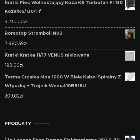
Kratki Piec Wolnostojący Koza K6 Turbofan Fi 130
Koza/K6/130/Tf
3 230,00
zł
Romotop Stromboli N03
7 980,59
zł
Kratki Kratka 11/17 VENUS niklowana
198,00
zł
Terma Grzałka Moa 1000 W Biała Kabel Spiralny Z
Wtyczką + Trójnik Wemat10B916U
209,82
zł
PRODUKTY
Lfp Leszno Epco Pompa Elektroniczna 25/40-70