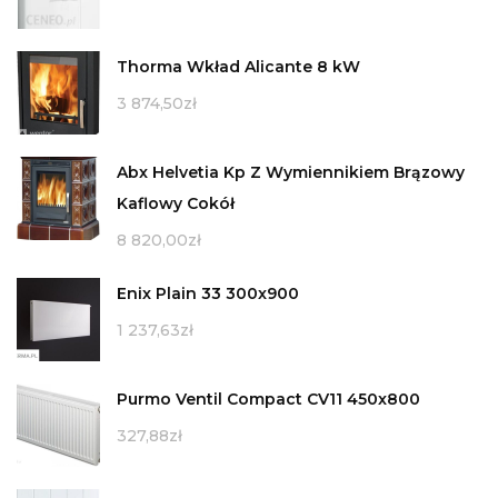
Thorma Wkład Alicante 8 kW
3 874,50
zł
Abx Helvetia Kp Z Wymiennikiem Brązowy
Kaflowy Cokół
8 820,00
zł
Enix Plain 33 300x900
1 237,63
zł
Purmo Ventil Compact CV11 450x800
327,88
zł