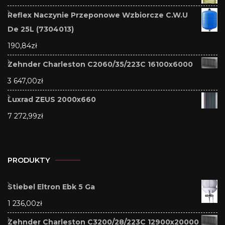
Reflex Naczynie Przeponowe Wzbiorcze C.W.U
De 25L (7304013)
190,84
zł
Zehnder Charleston C2060/35/223C 16100x6000
3 647,00
zł
Luxrad ZEUS 2000x660
7 272,99
zł
PRODUKTY
Stiebel Eltron Ebk 5 Ga
1 236,00
zł
Zehnder Charleston C3200/28/223C 12900x20000