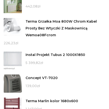
442,08
zł
Terma Grzałka Moa 800W Chrom Kabel
Prosty Bez Wtyczki Z Maskownicą
Wemoa08Fcrom
226,23
zł
Instal Projekt Tubus 2 1000X1850
5 399,82
zł
Concept VT-7020
139,00
zł
Terma Marlin kolor 1680x600
1 147,00
zł