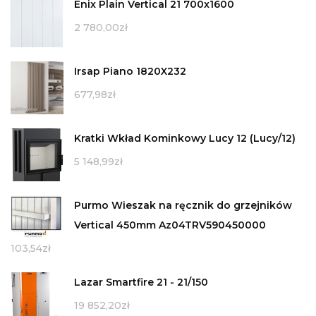
Enix Plain Vertical 21 700x1600
2 780,00
zł
Irsap Piano 1820X232
677,98
zł
Kratki Wkład Kominkowy Lucy 12 (Lucy/12)
5 148,99
zł
Purmo Wieszak na ręcznik do grzejników
Vertical 450mm Az04TRV590450000
103,54
zł
Lazar Smartfire 21 - 21/150
19 852,20
zł