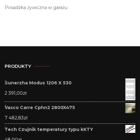
Posadzka żywiczna w garażu
PRODUKTY
Sunerzha Modus 1206 X 530
2 391,00
zł
Vasco Carre Cphn2 2800X475
7 482,83
zł
Tech Czujnik temperatury typu kKTY
48,00
zł