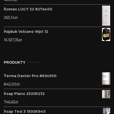
Komex LUCY 22 827x400
263,14
zł
Hajduk Volcano Wpt 12
16 537,35
zł
PRODUKTY
Terma Dexter Pro 860x500
842,00
zł
Irsap Piano 2520X232
746,63
zł
Irsap Tesi 3 1500X945