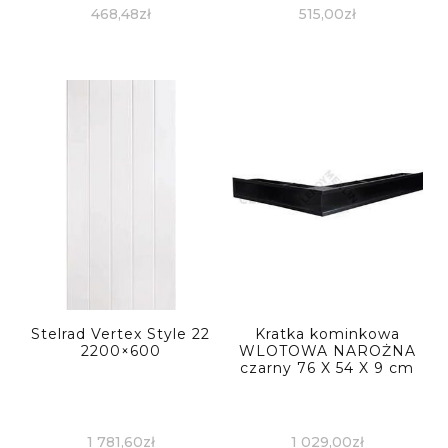
468,48
zł
515,00
zł
Stelrad Vertex Style 22
Kratka kominkowa
2200×600
WLOTOWA NAROŻNA
czarny 76 X 54 X 9 cm
1 781,60
zł
1 029,00
zł