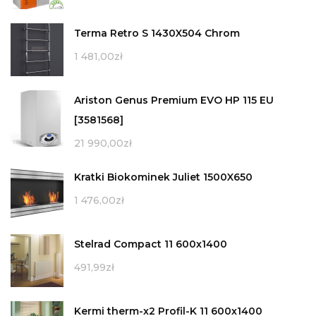
Terma Retro S 1430X504 Chrom
1 481,00
zł
Ariston Genus Premium EVO HP 115 EU
[3581568]
21 990,00
zł
Kratki Biokominek Juliet 1500X650
1 476,00
zł
Stelrad Compact 11 600x1400
491,99
zł
Kermi therm-x2 Profil-K 11 600x1400