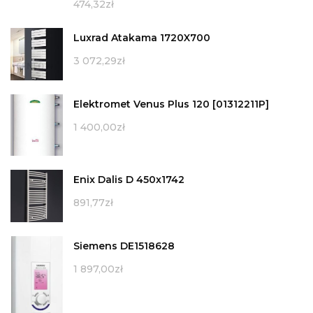
474,32
zł
Luxrad Atakama 1720X700
3 072,29
zł
Elektromet Venus Plus 120 [01312211P]
1 400,00
zł
Enix Dalis D 450x1742
891,77
zł
Siemens DE1518628
1 897,00
zł