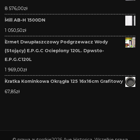
8 576,00
zł
Mill AB-H 1500DN
1 050,50
zł
Ermet Dwupłaszczowy Podgrzewacz Wody
(Stojący) E.P.G.C Ocieplony 120L. Dpwsto-
E.P.G.C120L
1 969,00
zł
Kratka Kominkowa Okrągła 125 16x16cm Grafitowy
67,85
zł
© prawa autorskie2026
Ave Historica
. Wszelkie prawa