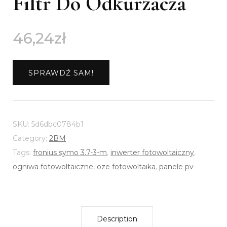
Filtr Do Odkurzacza
46,24
zł
SPRAWDŹ SAM!
SKU:
5d6dbc0784b1
Category:
2BM
Tags:
fronius symo 3.7-3-m
,
inwerter fotowoltaiczny
,
ogniwa fotowoltaiczne
,
oze fotowoltaika
,
panele pv
Description