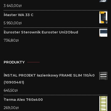
3 643,00
zł
Master WA 33 C
5 950,00
zł
Euroster Sterownik Euroster Uni2Obud
736,80
zł
PRODUKTY
INSTAL PROJEKT łazienkowy FRAME SLIM 110/40
(10905461)
645,50
zł
Terma Alex 760x400
269,00
zł