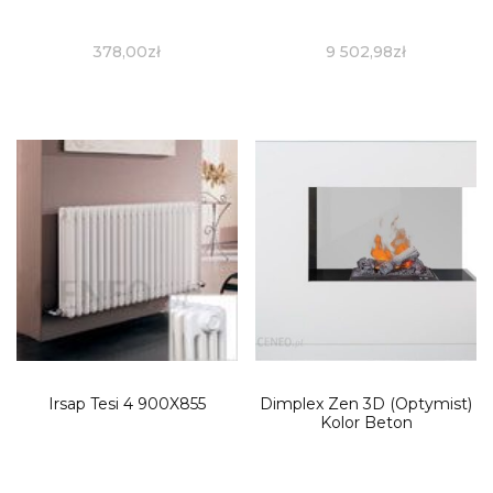
378,00
zł
9 502,98
zł
Irsap Tesi 4 900X855
Dimplex Zen 3D (Optymist)
Kolor Beton