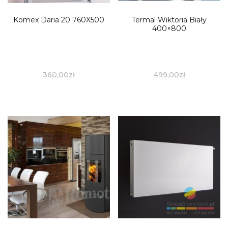
Komex Daria 20 760X500
Termal Wiktoria Biały
400×800
360,00
zł
499,00
zł