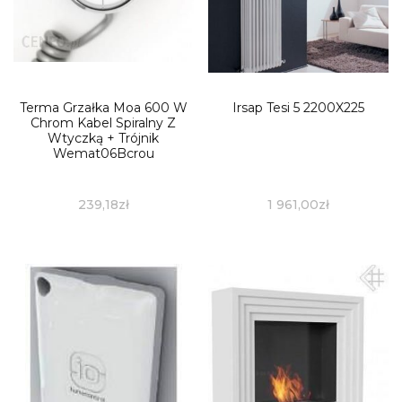
Terma Grzałka Moa 600 W
Irsap Tesi 5 2200X225
Chrom Kabel Spiralny Z
Wtyczką + Trójnik
Wemat06Bcrou
239,18
zł
1 961,00
zł