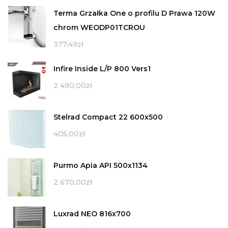
Terma Grzałka One o profilu D Prawa 120W
chrom WEODP01TCROU
377,49
zł
Infire Inside L/P 800 Vers1
2 490,00
zł
Stelrad Compact 22 600x500
405,00
zł
Purmo Apia API 500x1134
2 670,00
zł
Luxrad NEO 816x700