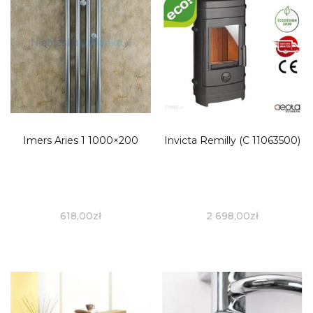
Imers Aries 1 1000×200
Invicta Remilly (C 11063500)
618,00
zł
2 698,00
zł