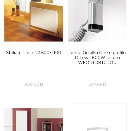
Stelrad Planar 22 600×1100
Terma Grzałka One o profilu
D Lewa 800W chrom
WEODL08TCROU
930,00
zł
377,49
zł