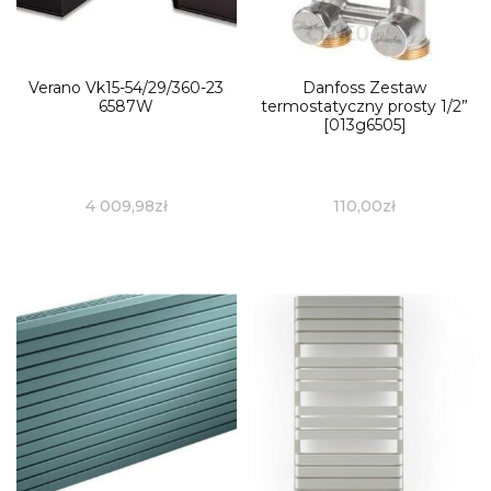
Verano Vk15-54/29/360-23
Danfoss Zestaw
6587W
termostatyczny prosty 1/2”
[013g6505]
4 009,98
zł
110,00
zł