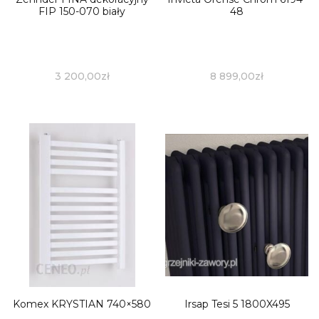
FIP 150-070 biały
48
3 200,00
zł
8 899,00
zł
Komex KRYSTIAN 740×580
Irsap Tesi 5 1800X495