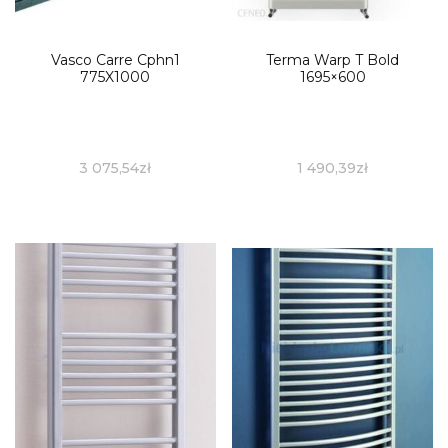
Vasco Carre Cphn1
Terma Warp T Bold
775X1000
1695×600
3 075,54
zł
1 490,39
zł