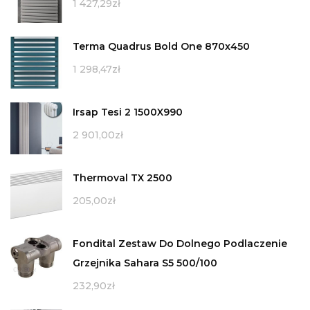
1 427,29
zł
Terma Quadrus Bold One 870x450
1 298,47
zł
Irsap Tesi 2 1500X990
2 901,00
zł
Thermoval TX 2500
205,00
zł
Fondital Zestaw Do Dolnego Podlaczenie
Grzejnika Sahara S5 500/100
232,90
zł