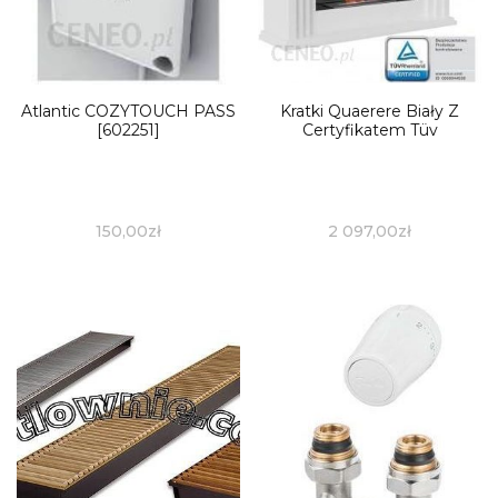
Atlantic COZYTOUCH PASS
Kratki Quaerere Biały Z
[602251]
Certyfikatem Tüv
150,00
zł
2 097,00
zł