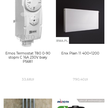
Emos Termostat T80 0-90
Enix Plain 11 400×1200
stopni C 16A 230V biały
P5681
33,68
zł
790,40
zł