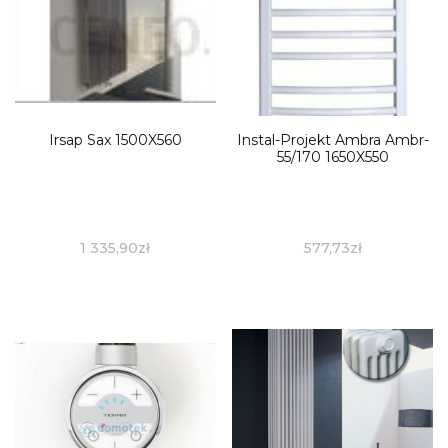
Irsap Sax 1500X560
Instal-Projekt Ambra Ambr-
55/170 1650X550
1 335,90
zł
577,73
zł