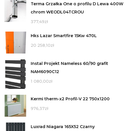
Terma Grzałka One o profilu D Lewa 400W
chrom WEODL04TCROU
377,49
zł
Hks Lazar Smartfire 15Kw 470L
20 258,10
zł
Instal Projekt Nameless 60/90 grafit
NAM6090C12
1 080,00
zł
Kermi therm-x2 Profil-V 22 750x1200
976,37
zł
Luxrad Niagara 165X52 Czarny