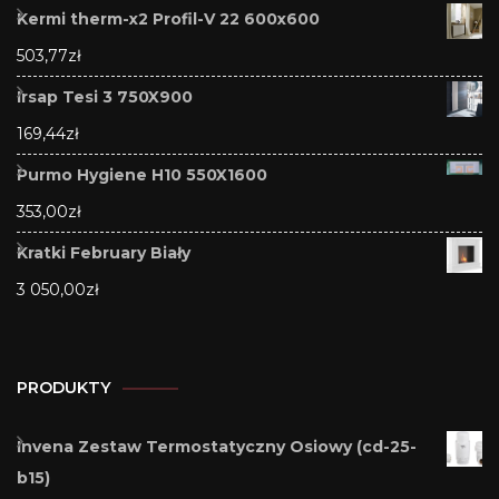
Kermi therm-x2 Profil-V 22 600x600
503,77
zł
Irsap Tesi 3 750X900
169,44
zł
Purmo Hygiene H10 550X1600
353,00
zł
Kratki February Biały
3 050,00
zł
PRODUKTY
Invena Zestaw Termostatyczny Osiowy (cd-25-
b15)