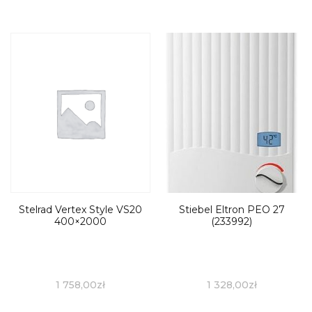
Stelrad Vertex Style VS20
Stiebel Eltron PEO 27
400×2000
(233992)
1 758,00
zł
1 328,00
zł