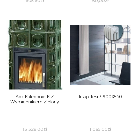
605,60
zł
60,00
zł
Abx Kaledonie K Z
Irsap Tesi 3 900X540
Wymiennikiem Zielony
13 328,00
zł
1 065,00
zł