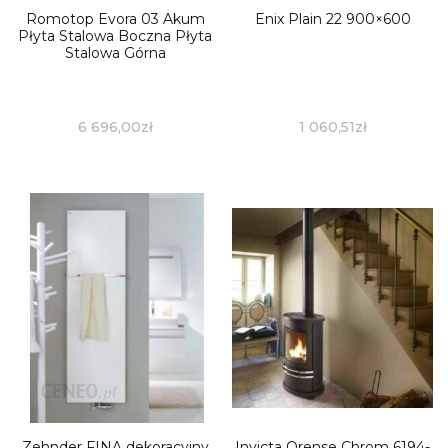
Romotop Evora 03 Akum
Enix Plain 22 900×600
Płyta Stalowa Boczna Płyta
Stalowa Górna
6 696,00
zł
1 060,51
zł
Zehnder FINA dekoracyjny
Invicta Orense Chrom 6194-