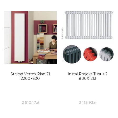
Stelrad Vertex Plan 21
Instal Projekt Tubus 2
2200×600
800X1213
2 510,17
zł
3 113,93
zł