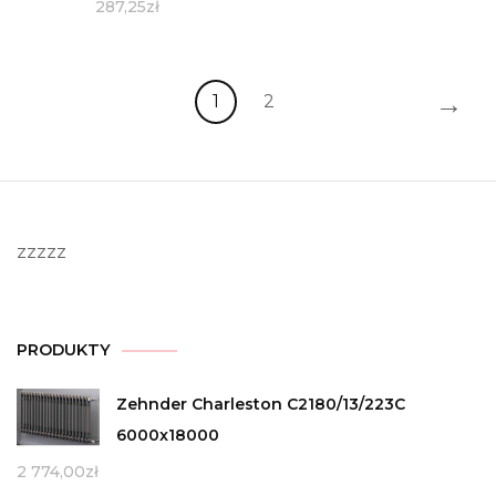
287,25
zł
→
1
2
zzzzz
PRODUKTY
Zehnder Charleston C2180/13/223C
6000x18000
2 774,00
zł