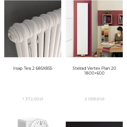
Irsap Tesi 2 685X855
Stelrad Vertex Plan 20
1800×600
1 372,00
zł
2 058,61
zł