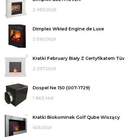
2 490,00
zł
Dimplex Wkład Engine de Luxe
3 590,00
zł
Kratki February Biały Z Certyfikatem Tüv
2 097,00
zł
Dospel Ne 150 (007-1729)
1 863,14
zł
Kratki Biokominek Golf Qube Wiszący
459,00
zł