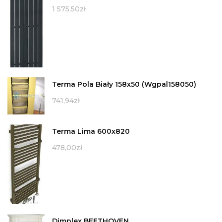
1 575,50
zł
Terma Pola Biały 158x50 (Wgpal158050)
741,94
zł
Terma Lima 600x820
478,00
zł
Dimplex BEETHOVEN