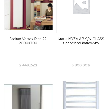
Stelrad Vertex Plan 22
Kratki KOZA AB S/N GLASS
2000×700
z panelami kaflowymi
2 449,24
zł
6 800,00
zł