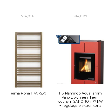
714,01
zł
914,01
zł
Terma Fiona 1140×530
HS Flamingo Aquaflamm
Vario z wymiennikiem
wodnym SAPORO 11/7 kW
+ regulacja elektroniczna