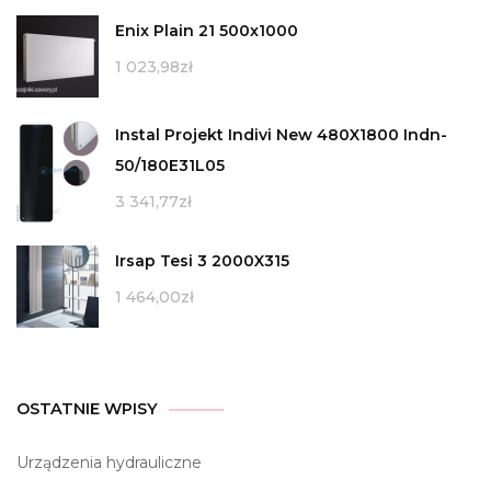
Enix Plain 21 500x1000
1 023,98
zł
Instal Projekt Indivi New 480X1800 Indn-
50/180E31L05
3 341,77
zł
Irsap Tesi 3 2000X315
1 464,00
zł
OSTATNIE WPISY
Urządzenia hydrauliczne