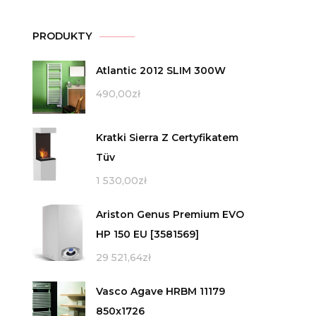
PRODUKTY
Atlantic 2012 SLIM 300W
490,00
zł
Kratki Sierra Z Certyfikatem
Tüv
1 530,00
zł
Ariston Genus Premium EVO
HP 150 EU [3581569]
29 521,64
zł
Vasco Agave HRBM 11179
850x1726