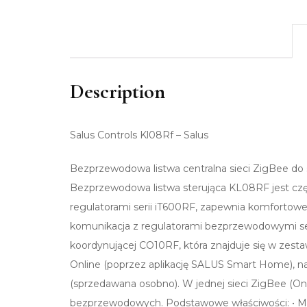
Description
Salus Controls Kl08Rf – Salus
Bezprzewodowa listwa centralna sieci ZigBee do
Bezprzewodowa listwa sterująca KL08RF jest c
regulatorami serii iT600RF, zapewnia komfortowe
komunikacja z regulatorami bezprzewodowymi se
koordynującej CO10RF, która znajduje się w zesta
Online (poprzez aplikację SALUS Smart Home), n
(sprzedawana osobno). W jednej sieci ZigBee (Onl
bezprzewodowych. Podstawowe właściwości: • Mo