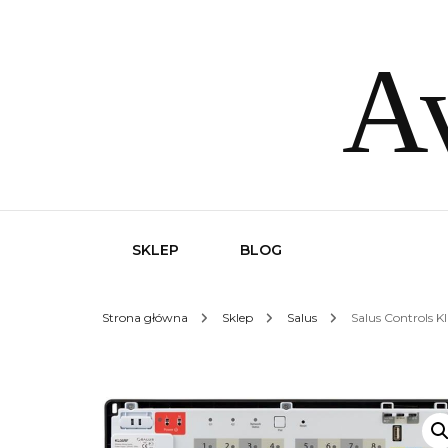
Av
SKLEP
BLOG
Strona główna
Sklep
Salus
Salus Controls K