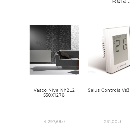
Rela
Vasco Niva Nh2L2
Salus Controls Vs
550X1278
4 297,68
zł
231,00
zł