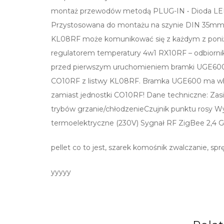
montaż przewodów metodą PLUG-IN • Dioda LED 
Przystosowana do montażu na szynie DIN 35mm • D
KL08RF może komunikować się z każdym z po
regulatorem temperatury 4w1 RX10RF – odbiorn
przed pierwszym uruchomieniem bramki UGE600 w
CO10RF z listwy KL08RF. Bramka UGE600 ma wbud
zamiast jednostki CO10RF! Dane techniczne: Zas
trybów grzanie/chłodzenieCzujnik punktu rosy 
termoelektryczne (230V) Sygnał RF ZigBee 2,4 
pellet co to jest, szarek komośnik zwalczanie, sp
yyyyy