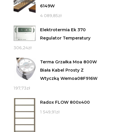
6149W
4 089,85
zł
Elektrotermia Ek 370
Regulator Temperatury
306,24
zł
Terma Grzałka Moa 800W
Biała Kabel Prosty Z
Wtyczką Wemoa08F916W
197,73
zł
Radox FLOW 800x400
1 549,91
zł