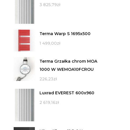
3 825,79
zł
Terma Warp S 1695x500
1 499,00
zł
Terma Grzałka chrom MOA
1000 W WEMOA10FCROU
226,23
zł
Luxrad EVEREST 600x960
2 619,16
zł