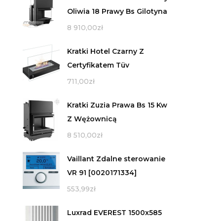
Oliwia 18 Prawy Bs Gilotyna
8 910,00
zł
Kratki Hotel Czarny Z
Certyfikatem Tüv
711,00
zł
Kratki Zuzia Prawa Bs 15 Kw
Z Wężownicą
8 510,00
zł
Vaillant Zdalne sterowanie
VR 91 [0020171334]
553,99
zł
Luxrad EVEREST 1500x585