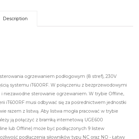
Description
 sterowania ogrzewaniem podłogowym (8 stref), 230V
zęścią systemu iT600RF. W połączeniu z bezprzewodowymi
 i niezawodne sterowanie ogrzewaniem. W trybie Offline,
rii iT600RF musi odbywać się za pośrednictwem jednostki
wie razem z listwą. Aby listwa mogła pracować w trybie
ależy ją połączyć z bramką internetową UGE600
ine lub Offline) może być podłączonych 9 listew
żliwość podłączenia siłowników typu NC oraz NO • Łatwy