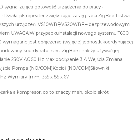
sygnalizująca gotowość urządzenia do pracy •
ziała jak repeater zwiększając zasięg sieci ZigBee Listwa
niższych urządzeń: VS10WRF/VS20WRF – bezprzewodowym
ikiem UWAGA!W przypadkuinstalacji nowego systemuiT600
ymagane jest odłączenie (wyjęcie) jednostkikoordynującej
owany koordynator sieci ZigBee i należy używać jej
ilanie 230V AC 50 Hz Max obciążenie 3 A Wejścia Zmiana
Wyjścia Pompa (NO/COM)Kocioł (NO/COM)Siłowniki
GHz Wymiary [mm] 355 x 85 x 67
rężarka a kompresor, co to znaczy meh, około skrót