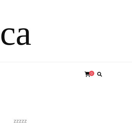
ica
0
zzzzz