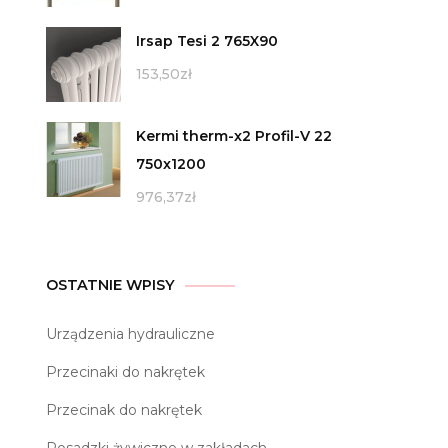
Irsap Tesi 2 765X90
153,50
zł
Kermi therm-x2 Profil-V 22
750x1200
976,37
zł
OSTATNIE WPISY
Urządzenia hydrauliczne
Przecinaki do nakrętek
Przecinak do nakrętek