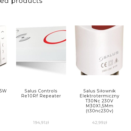
ted products
35W
Salus Controls
Salus Siłownik
Re10Rf Repeater
Elektrotermiczny
T30Nc 230V
M30X1,5Mm
(t30nc230v)
194,91
zł
42,99
zł