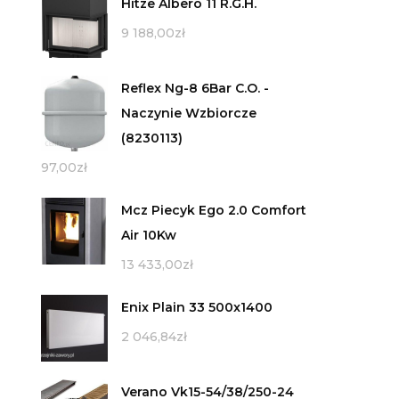
Hitze Albero 11 R.G.H.
9 188,00
zł
Reflex Ng-8 6Bar C.O. -
Naczynie Wzbiorcze
(8230113)
97,00
zł
Mcz Piecyk Ego 2.0 Comfort
Air 10Kw
13 433,00
zł
Enix Plain 33 500x1400
2 046,84
zł
Verano Vk15-54/38/250-24