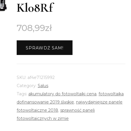
Kl08Rf
708,99
zł
SPRAWDŹ SAM!
SKU:
af4e71215992
Category:
Salus
Tags:
akumulatory do fotowoltaiki cena
,
fotowoltaika
dofinansowanie 2019 śląskie
,
najwydajniejsze panele
fotowoltaiczne 2018
,
sprawność paneli
fotowoltaicznych w zimie