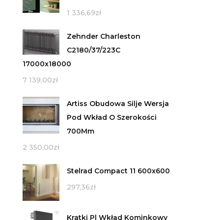
1 336,69
zł
Zehnder Charleston
C2180/37/223C
17000x18000
7 139,00
zł
Artiss Obudowa Silje Wersja
Pod Wkład O Szerokości
700Mm
2 350,00
zł
Stelrad Compact 11 600x600
297,36
zł
Kratki Pl Wkład Kominkowy