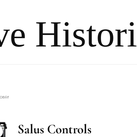
e Histor
l08Rf
Salus Controls