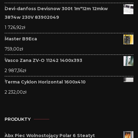
Devi-danfoss Devisnow 300t 1m*12m 12mkw
3874w 230V 83902049
1 726,92
zł
Master B9Eca
759,00
zł
Vasco Zana ZV-O 11242 1400x393
2 987,36
zł
Terma Cyklon Horizontal 1600x410
2 232,00
zł
PRODUKTY
Abx Piec Wolnostojący Polar 6 Steatyt