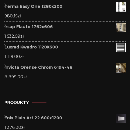
Terma Easy One 1280x200
980,15
zł
Irsap Flauto 1762x606
1 532,09
zł
Luxrad Kwadro 1120X600
1 119,00
zł
Invicta Orense Chrom 6194-48
8 899,00
zł
PRODUKTY
Enix Plain Art 22 600x1200
1 376,00
zł