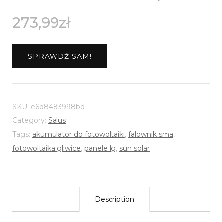
273,99
zł
SPRAWDŹ SAM!
SKU:
e6d8483998bd
Category:
Salus
Tags:
akumulator do fotowoltaiki
,
falownik sma
,
fotowoltaika gliwice
,
panele lg
,
sun solar
Description