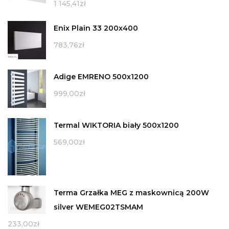
1 145,41
zł
Enix Plain 33 200x400
783,76
zł
Adige EMRENO 500x1200
999,00
zł
Termal WIKTORIA biały 500x1200
569,00
zł
Terma Grzałka MEG z maskownicą 200W
silver WEMEG02TSMAM
233,00
zł