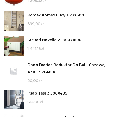
1 305,33
zł
Komex Komex Lucy 1123X300
399,00
zł
Stelrad Novello 21 900x1600
1 441,18
zł
Dpqp Bradas Reduktor Do Butli Gazowej
A310 71264808
20,00
zł
Irsap Tesi 3 500X405
614,00
zł