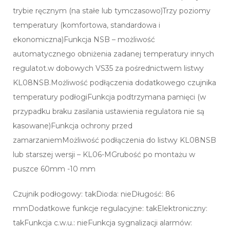
trybie ręcznym (na stałe lub tymczasowo)Trzy poziomy
temperatury (komfortowa, standardowa i
ekonomiczna)Funkcja NSB – możliwość
automatycznego obniżenia zadanej temperatury innych
regulatot.w dobowych VS35 za pośrednictwem listwy
KL08NSB.Możliwość podłączenia dodatkowego czujnika
temperatury podłogiFunkcja podtrzymana pamięci (w
przypadku braku zasilania ustawienia regulatora nie są
kasowane)Funkcja ochrony przed
zamarzaniemMożliwość podłączenia do listwy KL08NSB
lub starszej wersji – KL06-MGrubość po montażu w
puszce 60mm -10 mm
Czujnik podłogowy: takDioda: nieDługość: 86
mmDodatkowe funkcje regulacyjne: takElektroniczny:
takFunkcja c.w.u.: nieFunkcja sygnalizacji alarmów: