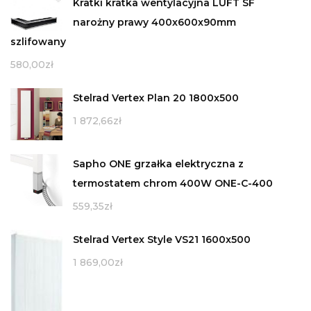
Kratki kratka wentylacyjna LUFT SF
narożny prawy 400x600x90mm
szlifowany
580,00
zł
Stelrad Vertex Plan 20 1800x500
1 872,66
zł
Sapho ONE grzałka elektryczna z
termostatem chrom 400W ONE-C-400
559,35
zł
Stelrad Vertex Style VS21 1600x500
1 869,00
zł