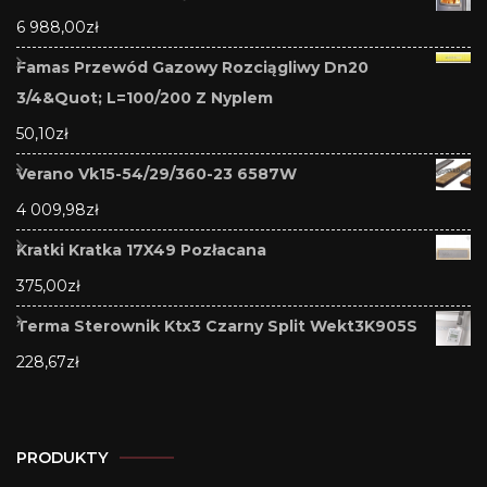
6 988,00
zł
Famas Przewód Gazowy Rozciągliwy Dn20
3/4&Quot; L=100/200 Z Nyplem
50,10
zł
Verano Vk15-54/29/360-23 6587W
4 009,98
zł
Kratki Kratka 17X49 Pozłacana
375,00
zł
Terma Sterownik Ktx3 Czarny Split Wekt3K905S
228,67
zł
PRODUKTY