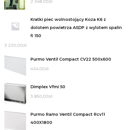
2 348,00
zł
Kratki piec wolnostojący Koza K6 z
dolotem powietrza ASDP z wylotem spalin
fi 150
3 230,00
zł
Purmo Ventil Compact CV22 500x600
434,00
zł
Dimplex Vfmi 50
3 850,00
zł
Purmo Ramo Ventil Compact Rcv11
400X1800