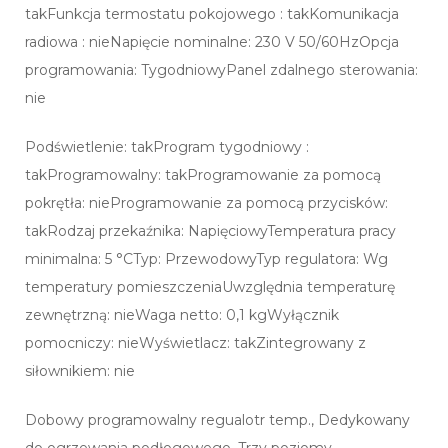
takFunkcja termostatu pokojowego : takKomunikacja
radiowa : nieNapięcie nominalne: 230 V 50/60HzOpcja
programowania: TygodniowyPanel zdalnego sterowania:
nie
Podświetlenie: takProgram tygodniowy :
takProgramowalny: takProgramowanie za pomocą
pokrętła: nieProgramowanie za pomocą przycisków:
takRodzaj przekaźnika: NapięciowyTemperatura pracy
minimalna: 5 °CTyp: PrzewodowyTyp regulatora: Wg
temperatury pomieszczeniaUwzględnia temperaturę
zewnętrzną: nieWaga netto: 0,1 kgWyłącznik
pomocniczy: nieWyświetlacz: takZintegrowany z
siłownikiem: nie
Dobowy programowalny regualotr temp., Dedykowany
do ogrzewania podłogowego, Trzy poziomy