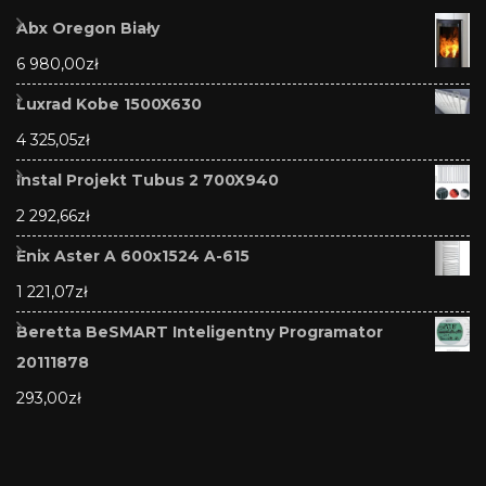
Abx Oregon Biały
6 980,00
zł
Luxrad Kobe 1500X630
4 325,05
zł
Instal Projekt Tubus 2 700X940
2 292,66
zł
Enix Aster A 600x1524 A-615
1 221,07
zł
Beretta BeSMART Inteligentny Programator
20111878
293,00
zł