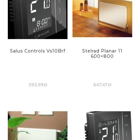
Salus Controls Vs10Brf
Stelrad Planar 11
600×800
393,99
zł
647,47
zł