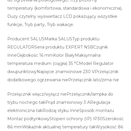
temperatury (komfortowa, standardowa i ekonomiczna),
Duży czytelny wyświetlacz LCD pokazujący wszystkie
funkcje, Tryb party, Tryb wakacje.
Producent SALUSMarka SALUSTyp produktu
REGULATORSeria produktu EXPERT NSBCzujnik
InneGłębokość 16 mmKolor BiałyMaksymalna
temperatura medium (ciągła) 35 °CModel Regulator
dwupunktowyNapięcie znamionowe 230 VPrzełącznik
dodatkowego ogrzewania niePrzełącznik lato/zima nie
Przełącznik włącz/wyłącz niePrzełącznik/lampka do
trybu nocnego takPrąd znamionowy 3 ARegulacja
elektroniczna takRodzaj styku InneSposób montażu
Montaż podtynkowyStopień ochrony (IP) IP30Szerokość
86 mmWskaźnik aktualnej temperatury takWysokość 86