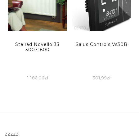
Stelrad Novello 33
Salus Controls Vs30B
300×1600
1 186,06
zł
301,99
zł
zzzzz