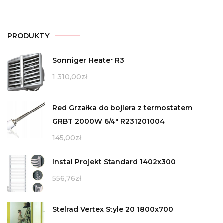
PRODUKTY
Sonniger Heater R3
1 310,00
zł
Red Grzałka do bojlera z termostatem
GRBT 2000W 6/4" R231201004
145,00
zł
Instal Projekt Standard 1402x300
556,76
zł
Stelrad Vertex Style 20 1800x700