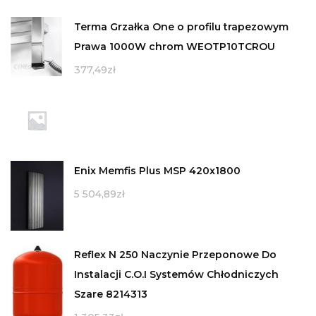
Terma Grzałka One o profilu trapezowym
Prawa 1000W chrom WEOTP10TCROU
377,49
zł
Enix Memfis Plus MSP 420x1800
5 504,89
zł
Reflex N 250 Naczynie Przeponowe Do
Instalacji C.O.I Systemów Chłodniczych
Szare 8214313