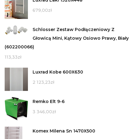
Luxrad Laki 1320X448
679,00
zł
Schlosser Zestaw Podłączeniowy Z
Głowicą Mini, Kątowy Osiowo Prawy, Biały
(602200066)
113,33
zł
Luxrad Kobe 600X630
2 123,23
zł
Remko Elt 9-6
3 346,00
zł
Komex Milena Sn 1470X500