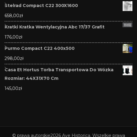
Stelrad Compact C22 300X1600
658,00
zł
Kratki Kratka Wentylacyjna Abc 17/37 Grafit
176,00
zł
Purmo Compact C22 400x500
298,00
zł
Casa Et Hortus Torba Transportowa Do Wózka
Rozmiar: 44X31X70 Cm
145,00
zł
© prawa autorskie2026
Ave Historica
. Wszelkie prawa