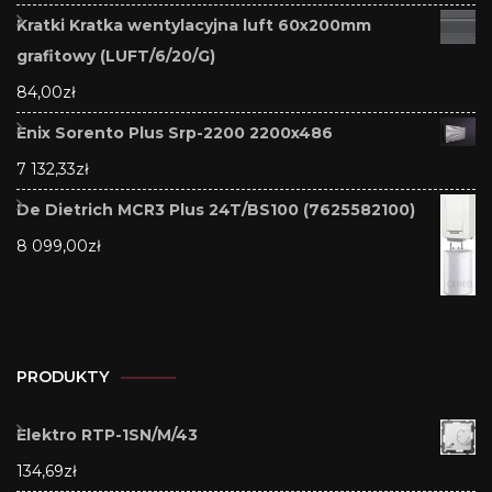
Kratki Kratka wentylacyjna luft 60x200mm
grafitowy (LUFT/6/20/G)
84,00
zł
Enix Sorento Plus Srp-2200 2200x486
7 132,33
zł
De Dietrich MCR3 Plus 24T/BS100 (7625582100)
8 099,00
zł
PRODUKTY
Elektro RTP-1SN/M/43
134,69
zł