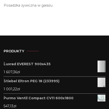
Posadzka żywiczna w garażu
PRODUKTY
Luxrad EVEREST 900x435
1 607,36
zł
Stiebel Eltron PEG 18 (233995)
1 001,22
zł
Purmo Ventil Compact CV11 600x1800
547,13
zł