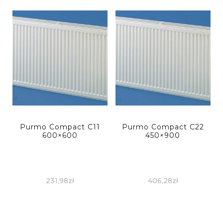
Purmo Compact C11
Purmo Compact C22
600×600
450×900
231,98
zł
406,28
zł