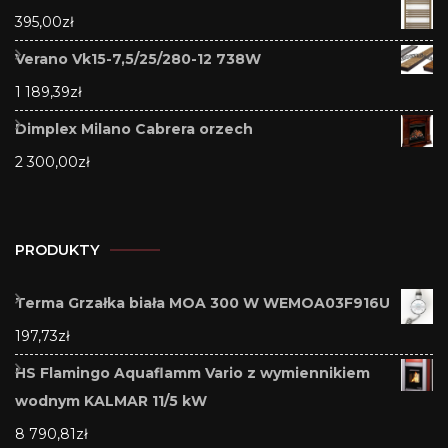
395,00
zł
Verano Vk15-7,5/25/280-12 738W
1 189,39
zł
Dimplex Milano Cabrera orzech
2 300,00
zł
PRODUKTY
Terma Grzałka biała MOA 300 W WEMOA03F916U
197,73
zł
HS Flamingo Aquaflamm Vario z wymiennikiem
wodnym KALMAR 11/5 kW
8 790,81
zł