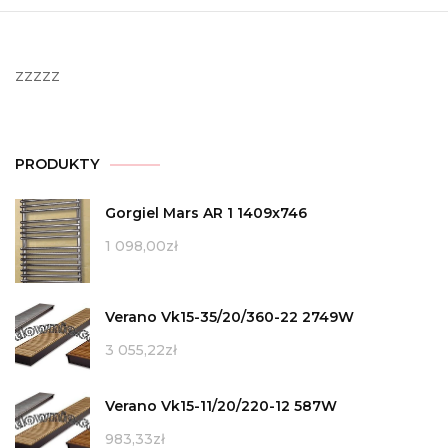
zzzzz
PRODUKTY
Gorgiel Mars AR 1 1409x746
1 098,00
zł
Verano Vk15-35/20/360-22 2749W
3 055,22
zł
Verano Vk15-11/20/220-12 587W
983,33
zł