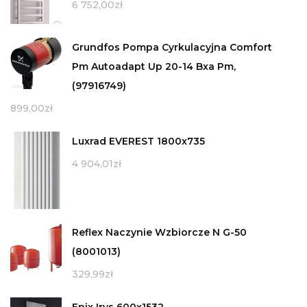
6 752,00
zł
Grundfos Pompa Cyrkulacyjna Comfort
Pm Autoadapt Up 20-14 Bxa Pm,
(97916749)
899,00
zł
Luxrad EVEREST 1800x735
4 904,01
zł
Reflex Naczynie Wzbiorcze N G-50
(8001013)
329,99
zł
Enix Irys 600x1532