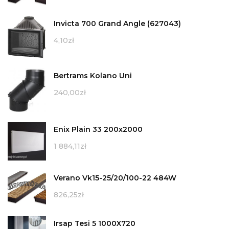
Invicta 700 Grand Angle (627043)
4,10
zł
Bertrams Kolano Uni
240,00
zł
Enix Plain 33 200x2000
1 884,11
zł
Verano Vk15-25/20/100-22 484W
826,25
zł
Irsap Tesi 5 1000X720