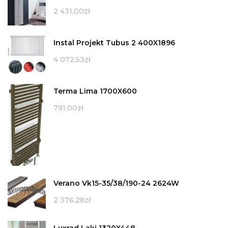
2 431,00
zł
Instal Projekt Tubus 2 400X1896
4 072,53
zł
Terma Lima 1700X600
791,00
zł
Verano Vk15-35/38/190-24 2624W
2 376,28
zł