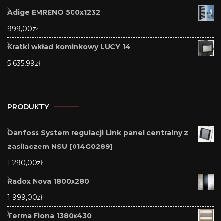
Adige EMRENO 500x1232
999,00
zł
Kratki wkład kominkowy LUCY 14
5 635,99
zł
PRODUKTY
Danfoss System regulacji Link panel centralny z
zasilaczem NSU [014G0289]
1 290,00
zł
Radox Nova 1800x280
1 999,00
zł
Terma Fiona 1380x430