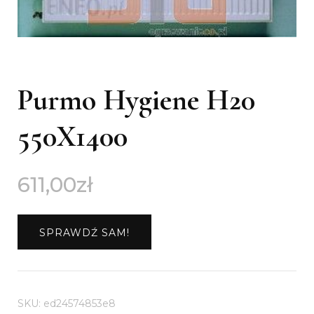
Purmo Hygiene H20
550X1400
611,00
zł
SPRAWDŹ SAM!
SKU:
ed24574853e8