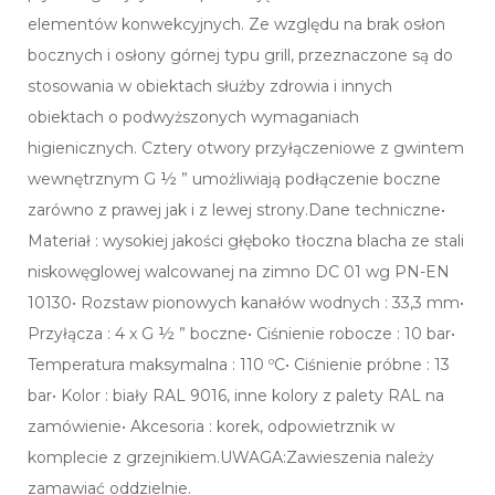
elementów konwekcyjnych. Ze względu na brak osłon
bocznych i osłony górnej typu grill, przeznaczone są do
stosowania w obiektach służby zdrowia i innych
obiektach o podwyższonych wymaganiach
higienicznych. Cztery otwory przyłączeniowe z gwintem
wewnętrznym G ½ ” umożliwiają podłączenie boczne
zarówno z prawej jak i z lewej strony.Dane techniczne•
Materiał : wysokiej jakości głęboko tłoczna blacha ze stali
niskowęglowej walcowanej na zimno DC 01 wg PN-EN
10130• Rozstaw pionowych kanałów wodnych : 33,3 mm•
Przyłącza : 4 x G ½ ” boczne• Ciśnienie robocze : 10 bar•
Temperatura maksymalna : 110 ºC• Ciśnienie próbne : 13
bar• Kolor : biały RAL 9016, inne kolory z palety RAL na
zamówienie• Akcesoria : korek, odpowietrznik w
komplecie z grzejnikiem.UWAGA:Zawieszenia należy
zamawiać oddzielnie.