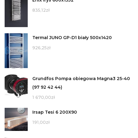
835,12
zł
Termal JUNO GP-D1 biały 500x1420
926,25
zł
Grundfos Pompa obiegowa Magna3 25-40
(97 92 42 44)
1 670,00
zł
Irsap Tesi 6 200X90
191,00
zł