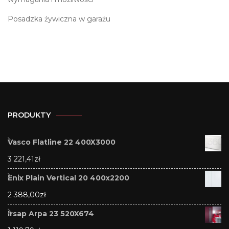
Posadzka żywiczna w garażu
PRODUKTY
Vasco Flatline 22 400X3000
3 221,41
zł
Enix Plain Vertical 20 400x2200
2 388,00
zł
Irsap Arpa 23 520X674