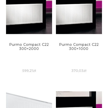
Purmo Compact C22
Purmo Compact C22
300×2000
300×1000
599,21
zł
370,03
zł