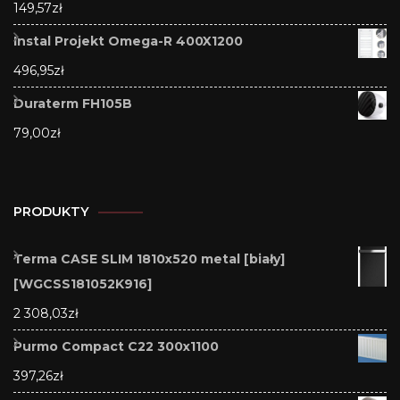
149,57
zł
Instal Projekt Omega-R 400X1200
496,95
zł
Duraterm FH105B
79,00
zł
PRODUKTY
Terma CASE SLIM 1810x520 metal [biały]
[WGCSS181052K916]
2 308,03
zł
Purmo Compact C22 300x1100
397,26
zł