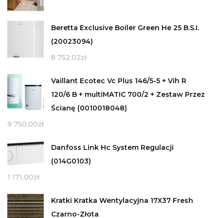
Beretta Exclusive Boiler Green He 25 B.S.I.
(20023094)
8 752,02
zł
Vaillant Ecotec Vc Plus 146/5-5 + Vih R
120/6 B + multiMATIC 700/2 + Zestaw Przez
Ścianę (0010018048)
9 750,00
zł
Danfoss Link Hc System Regulacji
(014G0103)
1 171,00
zł
Kratki Kratka Wentylacyjna 17X37 Fresh
Czarno-Złota