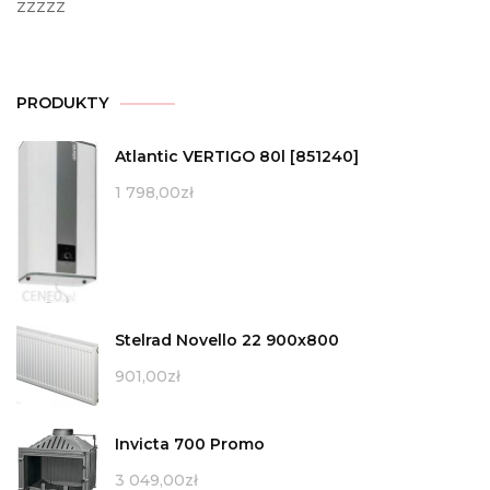
zzzzz
PRODUKTY
Atlantic VERTIGO 80l [851240]
1 798,00
zł
Stelrad Novello 22 900x800
901,00
zł
Invicta 700 Promo
3 049,00
zł