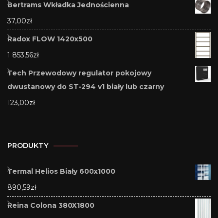
Bertrams Wkładka Jednościenna
37,00
zł
Radox FLOW 1420x500
1 853,56
zł
Tech Przewodowy regulator pokojowy
dwustanowy do ST-294 v1 biały lub czarny
123,00
zł
PRODUKTY
Termal Helios Biały 600x1000
890,59
zł
Reina Colona 380X1800