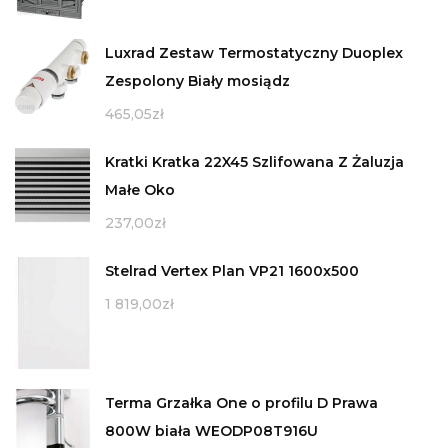
Luxrad Zestaw Termostatyczny Duoplex
Zespolony Biały mosiądz
465,05
zł
Kratki Kratka 22X45 Szlifowana Z Żaluzja
Małe Oko
237,00
zł
Stelrad Vertex Plan VP21 1600x500
1 819,00
zł
Terma Grzałka One o profilu D Prawa
800W biała WEODP08T916U