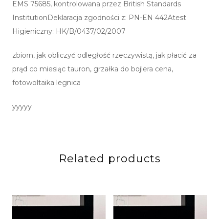
EMS 75685, kontrolowana przez British Standards
InstitutionDeklaracja zgodności z: PN-EN 442Atest
Higieniczny: HK/B/0437/02/2007
zbiorn, jak obliczyć odległość rzeczywistą, jak płacić za
prąd co miesiąc tauron, grzałka do bojlera cena,
fotowoltaika legnica
yyyyy
Related products