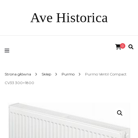
Ave Historica
0
Strona główna
Sklep
Purmo
Purmo Ventil Compact
CV33 300×1800