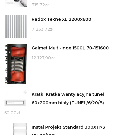
315,72
zł
Radox Tekne XL 2200x600
7 233,72
zł
Galmet Multi-Inox 1500L 70-151600
12 127,90
zł
Kratki Kratka wentylacyjna tunel
60x200mm biały (TUNEL/6/20/B)
52,00
zł
Instal Projekt Standard 300X1173