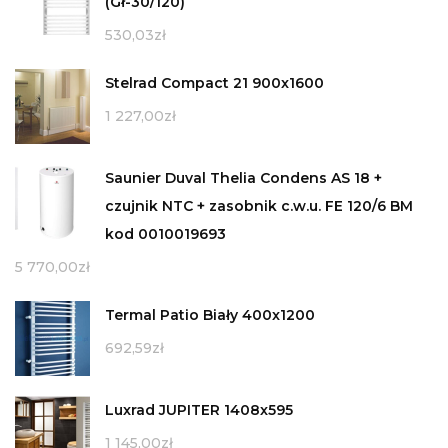
(Gł-30/120)
530,03
zł
Stelrad Compact 21 900x1600
1 227,00
zł
Saunier Duval Thelia Condens AS 18 +
czujnik NTC + zasobnik c.w.u. FE 120/6 BM
kod 0010019693
5 770,00
zł
Termal Patio Biały 400x1200
692,59
zł
Luxrad JUPITER 1408x595
1 145,00
zł