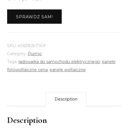
SPRAWDŹ SAM!
SKU:
e06382b7141f
Category:
Purmo
Tags:
ładowarka do samochodu elektrycznego
,
panele
fotowoltaiczne cena
,
panele woltaiczne
Description
Description