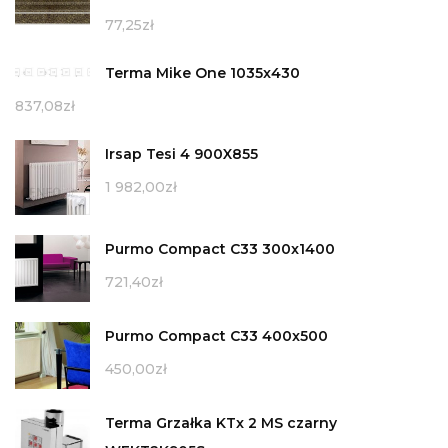
77,25
zł
Terma Mike One 1035x430
837,08
zł
Irsap Tesi 4 900X855
1 982,00
zł
Purmo Compact C33 300x1400
721,40
zł
Purmo Compact C33 400x500
450,00
zł
Terma Grzałka KTx 2 MS czarny