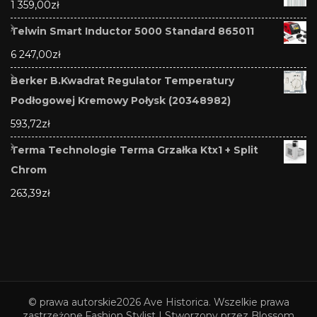
1 359,00
zł
Telwin Smart Inductor 5000 Standard 865011
6 247,00
zł
Berker B.Kwadrat Regulator Temperatury
Podłogowej Kremowy Połysk (20348982)
593,72
zł
Terma Technologie Terma Grzałka Ktx1 + Split
Chrom
263,39
zł
© prawa autorskie2026
Ave Historica
. Wszelkie prawa
zastrzeżone.
Fashion Stylist | Stworzony przez
Blossom