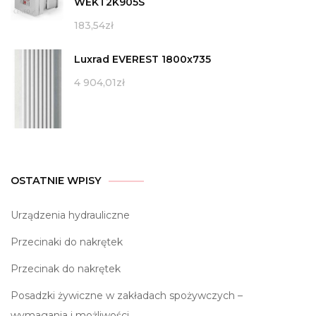
WEKT2K905S
183,54
zł
Luxrad EVEREST 1800x735
4 904,01
zł
OSTATNIE WPISY
Urządzenia hydrauliczne
Przecinaki do nakrętek
Przecinak do nakrętek
Posadzki żywiczne w zakładach spożywczych –
wymagania i możliwości