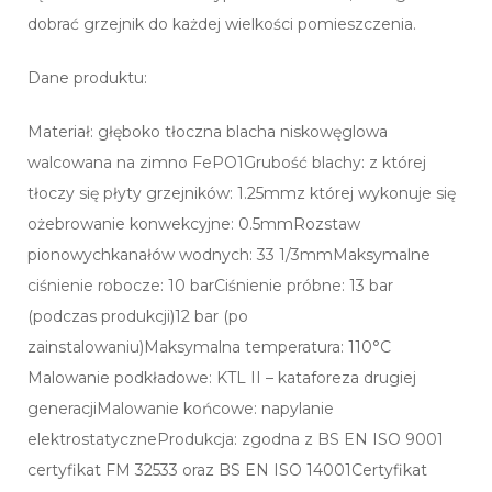
dobrać grzejnik do każdej wielkości pomieszczenia.
Dane produktu:
Materiał: głęboko tłoczna blacha niskowęglowa
walcowana na zimno FePO1Grubość blachy: z której
tłoczy się płyty grzejników: 1.25mmz której wykonuje się
ożebrowanie konwekcyjne: 0.5mmRozstaw
pionowychkanałów wodnych: 33 1/3mmMaksymalne
ciśnienie robocze: 10 barCiśnienie próbne: 13 bar
(podczas produkcji)12 bar (po
zainstalowaniu)Maksymalna temperatura: 110°C
Malowanie podkładowe: KTL II – kataforeza drugiej
generacjiMalowanie końcowe: napylanie
elektrostatyczneProdukcja: zgodna z BS EN ISO 9001
certyfikat FM 32533 oraz BS EN ISO 14001Certyfikat