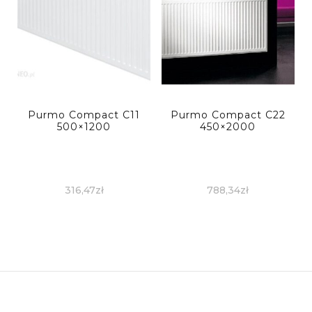
Purmo Compact C11
Purmo Compact C22
500×1200
450×2000
316,47
zł
788,34
zł