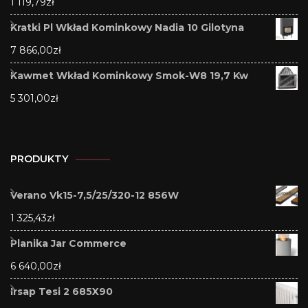
1 119,79
zł
Kratki Pl Wkład Kominkowy Nadia 10 Gilotyna
7 866,00
zł
Kawmet Wkład Kominkowy Smok-W8 19,7 Kw
5 301,00
zł
PRODUKTY
Verano Vk15-7,5/25/320-12 856W
1 325,43
zł
Planika Jar Commerce
6 640,00
zł
Irsap Tesi 2 685X90