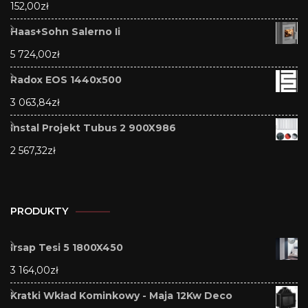
152,00
zł
Haas+Sohn Salerno Ii
5 724,00
zł
Radox EOS 1440x500
3 063,84
zł
Instal Projekt Tubus 2 900X986
2 567,32
zł
PRODUKTY
Irsap Tesi 5 1800X450
3 164,00
zł
Kratki Wkład Kominkowy - Maja 12Kw Deco