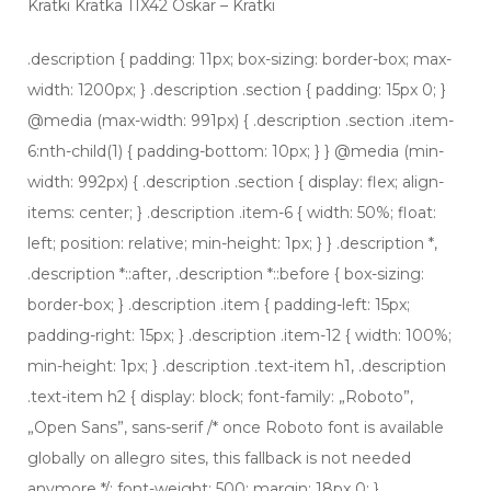
Kratki Kratka 11X42 Oskar – Kratki
.description { padding: 11px; box-sizing: border-box; max-
width: 1200px; } .description .section { padding: 15px 0; }
@media (max-width: 991px) { .description .section .item-
6:nth-child(1) { padding-bottom: 10px; } } @media (min-
width: 992px) { .description .section { display: flex; align-
items: center; } .description .item-6 { width: 50%; float:
left; position: relative; min-height: 1px; } } .description *,
.description *::after, .description *::before { box-sizing:
border-box; } .description .item { padding-left: 15px;
padding-right: 15px; } .description .item-12 { width: 100%;
min-height: 1px; } .description .text-item h1, .description
.text-item h2 { display: block; font-family: „Roboto”,
„Open Sans”, sans-serif /* once Roboto font is available
globally on allegro sites, this fallback is not needed
anymore */; font-weight: 500; margin: 18px 0; }