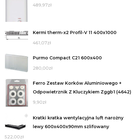
489,97
zł
Kermi therm-x2 Profil-V 11 400x1000
461,07
zł
Purmo Compact C21 600x400
280,00
zł
Ferro Zestaw Korków Aluminiowego +
Odpowietrznik Z Kluczykiem Zggb1 (4642)
9,90
zł
Kratki kratka wentylacyjna luft narożny
lewy 600x400x90mm szlifowany
522,00
zł