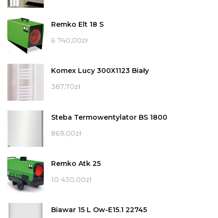
Remko Elt 18 S
6 740,00
zł
Komex Lucy 300X1123 Biały
387,70
zł
Steba Termowentylator BS 1800
869,00
zł
Remko Atk 25
10 430,00
zł
Biawar 15 L Ow-E15.1 22745