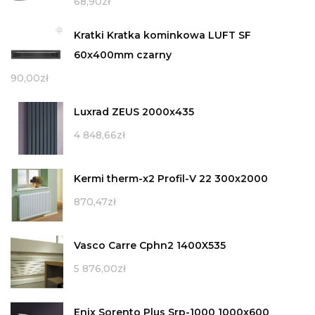
68,90
zł
Kratki Kratka kominkowa LUFT SF
60x400mm czarny
90,00
zł
Luxrad ZEUS 2000x435
4 848,66
zł
Kermi therm-x2 Profil-V 22 300x2000
870,47
zł
Vasco Carre Cphn2 1400X535
5 876,00
zł
Enix Sorento Plus Srp-1000 1000x600