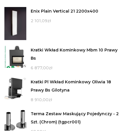
Enix Plain Vertical 21 2200x400
2 101,09
zł
Kratki Wkład Kominkowy Mbm 10 Prawy
Bs
6 877,00
zł
Kratki Pl Wkład Kominkowy Oliwia 18
Prawy Bs Gilotyna
8 910,00
zł
Terma Zestaw Maskujący Pojedynczy - 2
Szt. (Chrom) (tgpcr001)