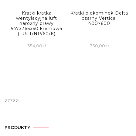
Kratki kratka
Kratki biokominek Delta
wentylacyjna luft
czarny Vertical
narożny prawy
400×600
547x766x60 kremowa
(LUFT/NP/60/K)
354,00
zł
350,00
zł
zzzzz
PRODUKTY