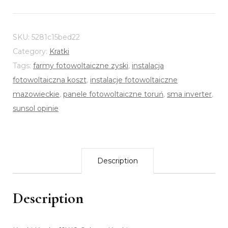
SKU:
5281c15bed22
Category:
Kratki
Tags:
farmy fotowoltaiczne zyski
,
instalacja
fotowoltaiczna koszt
,
instalacje fotowoltaiczne
mazowieckie
,
panele fotowoltaiczne toruń
,
sma inverter
,
sunsol opinie
Description
Description