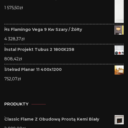
1 575,50
zł
Hs Flamingo Vega 9 Kw Szary / Żółty
4 328,37
zł
Instal Projekt Tubus 2 1800X258
808,42
zł
Stelrad Planar 11 400x1200
752,07
zł
PRODUKTY
Classic Flame Z Obudową Prostą Kemi Biały