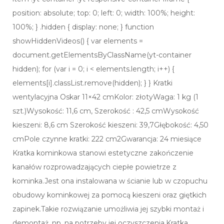
position: absolute; top: 0; left: 0; width: 100%; height:
100%; } .hidden { display: none; } function
showHiddenVideos() { var elements =
document.getElementsByClassName(yt-container
hidden); for (var i = 0; i < elements.length; i++) {
elements[i].classList.remove(hidden); } } Kratki
wentylacyjna Oskar 11×42 cmKolor: złotyWaga: 1 kg (1
szt.)Wysokość: 11,6 cm, Szerokość : 42,5 cmWysokość
kieszeni: 8,6 cm Szerokość kieszeni: 39,7Głębokość: 4,50
cmPole czynne kratki: 222 cm2Gwarancja: 24 miesiące
Kratka kominkowa stanowi estetyczne zakończenie
kanałów rozprowadzających ciepłe powietrze z
kominka.Jest ona instalowana w ścianie lub w czopuchu
obudowy kominkowej za pomocą kieszeni oraz giętkich
zapinek.Takie rozwiązanie umożliwia jej szybki montaż i
demontaż, np. na potrzeby jej oczyszczenia.Kratka