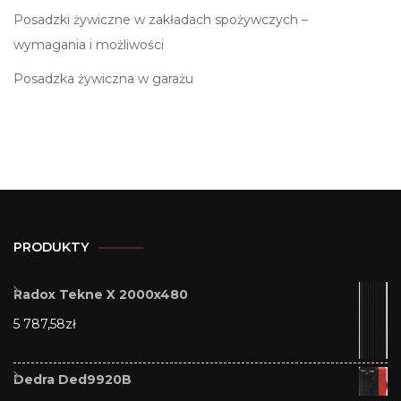
Posadzki żywiczne w zakładach spożywczych –
wymagania i możliwości
Posadzka żywiczna w garażu
PRODUKTY
Radox Tekne X 2000x480
5 787,58
zł
Dedra Ded9920B