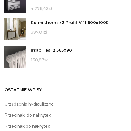
4 776,42
zł
Kermi therm-x2 Profil-V 11 600x1000
397,01
zł
Irsap Tesi 2 565X90
130,87
zł
OSTATNIE WPISY
Urządzenia hydrauliczne
Przecinaki do nakrętek
Przecinak do nakrętek