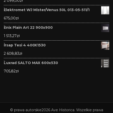
2 099,00
zł
Elektromet WJ Mister/Venus 50L 013-05-511/1
675,00
zł
Enix Plain Art 22 900x900
1 513,27
zł
Irsap Tesi 4 400X1530
2 608,83
zł
Luxrad SALTO MAX 600x530
705,82
zł
© prawa autorskie2026
Ave Historica
. Wszelkie prawa