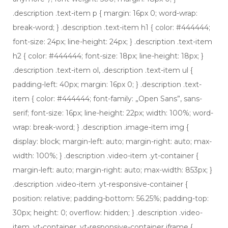
.description .text-item p { margin: 16px 0; word-wrap:
break-word; } .description .text-item h1 { color: #444444;
font-size: 24px; line-height: 24px; } .description .text-item
h2 { color: #444444; font-size: 18px; line-height: 18px; }
.description .text-item ol, .description .text-item ul {
padding-left: 40px; margin: 16px 0; } .description .text-
item { color: #444444; font-family: „Open Sans”, sans-
serif; font-size: 16px; line-height: 22px; width: 100%; word-
wrap: break-word; } .description .image-item img {
display: block; margin-left: auto; margin-right: auto; max-
width: 100%; } .description .video-item .yt-container {
margin-left: auto; margin-right: auto; max-width: 853px; }
.description .video-item .yt-responsive-container {
position: relative; padding-bottom: 56.25%; padding-top:
30px; height: 0; overflow: hidden; } .description .video-
item .yt-container .yt-responsive-container iframe {