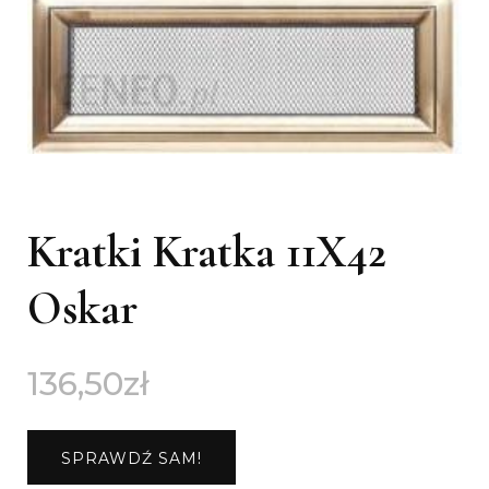
Kratki Kratka 11X42
Oskar
136,50
zł
SPRAWDŹ SAM!