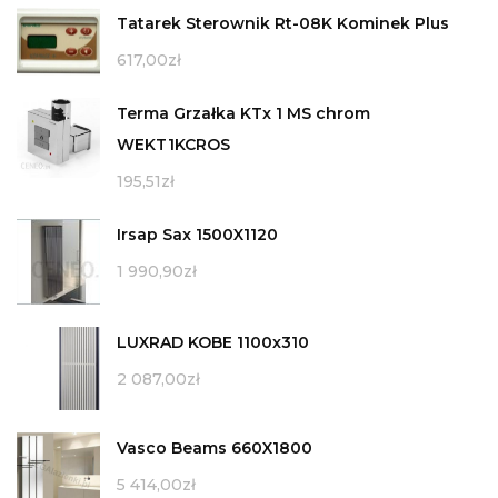
Tatarek Sterownik Rt-08K Kominek Plus
617,00
zł
Terma Grzałka KTx 1 MS chrom
WEKT1KCROS
195,51
zł
Irsap Sax 1500X1120
1 990,90
zł
LUXRAD KOBE 1100x310
2 087,00
zł
Vasco Beams 660X1800
5 414,00
zł