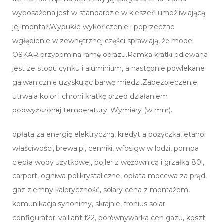
wyposażona jest w standardzie w kieszeń umożliwiającą
jej montaż.Wypukłe wykończenie i poprzeczne
wgłębienie w zewnętrznej części sprawiają, że model
OSKAR przypomina ramę obrazu.Ramka kratki odlewana
jest ze stopu cynku i aluminium, a następnie powlekane
galwanicznie uzyskując barwę miedzi.Zabezpieczenie
utrwala kolor i chroni kratkę przed działaniem
podwyższonej temperatury. Wymiary (w mm).
opłata za energię elektryczną, kredyt a pożyczka, etanol
właściwości, brewa.pl, cenniki, wfosigw w lodzi, pompa
ciepła wody użytkowej, bojler z wężownicą i grzałką 80l,
carport, ogniwa polikrystaliczne, opłata mocowa za prąd,
gaz ziemny kaloryczność, solary cena z montażem,
komunikacja synonimy, skrajnie, fronius solar
configurator, vaillant f22, porównywarka cen gazu, koszt