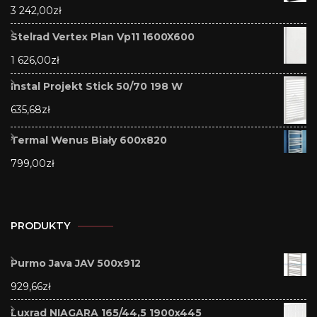
3 242,00
zł
Stelrad Vertex Plan Vp11 1600X600
1 626,00
zł
Instal Projekt Stick 50/70 198 W
635,68
zł
Termal Wenus Biały 600x820
799,00
zł
PRODUKTY
Purmo Java JAV 500x912
929,66
zł
Luxrad NIAGARA 165/44,5 1900x445