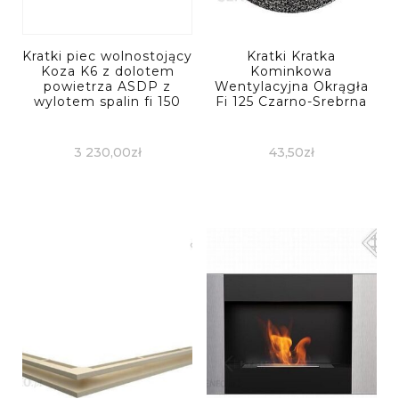
Kratki piec wolnostojący
Kratki Kratka
Koza K6 z dolotem
Kominkowa
powietrza ASDP z
Wentylacyjna Okrągła
wylotem spalin fi 150
Fi 125 Czarno-Srebrna
3 230,00
zł
43,50
zł