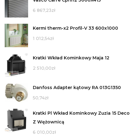
Vasco Carre Cphn2 3000X415
6 867,23
zł
Kermi therm-x2 Profil-V 33 600x1000
1 012,54
zł
Kratki Wkład Kominkowy Maja 12
2 510,00
zł
Danfoss Adapter kątowy RA 013G1350
50,74
zł
Kratki Pl Wkład Kominkowy Zuzia 15 Deco
Z Wężownicą
6 010,00
zł