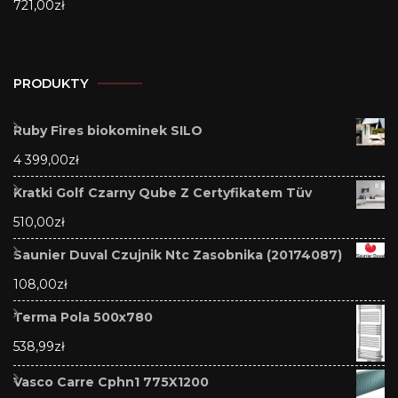
721,00
zł
PRODUKTY
Ruby Fires biokominek SILO
4 399,00
zł
Kratki Golf Czarny Qube Z Certyfikatem Tüv
510,00
zł
Saunier Duval Czujnik Ntc Zasobnika (20174087)
108,00
zł
Terma Pola 500x780
538,99
zł
Vasco Carre Cphn1 775X1200