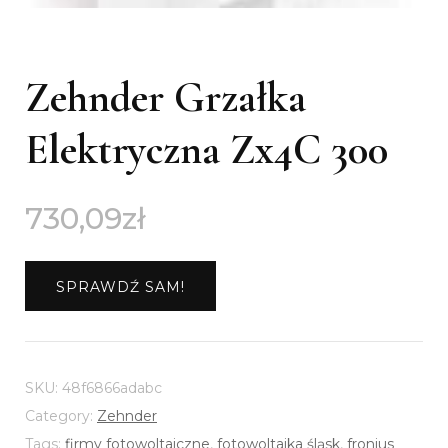
Zehnder Grzałka
Elektryczna Zx4C 300
730,09
zł
SPRAWDŹ SAM!
SKU:
48f6866adabc
Category:
Zehnder
Tags:
firmy fotowoltaiczne
,
fotowoltaika śląsk
,
fronius