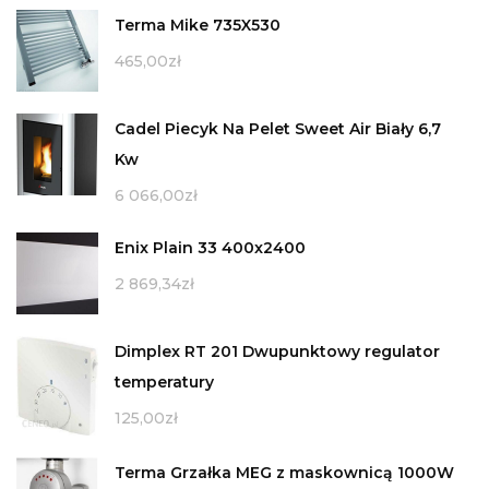
Terma Mike 735X530
465,00
zł
Cadel Piecyk Na Pelet Sweet Air Biały 6,7
Kw
6 066,00
zł
Enix Plain 33 400x2400
2 869,34
zł
Dimplex RT 201 Dwupunktowy regulator
temperatury
125,00
zł
Terma Grzałka MEG z maskownicą 1000W