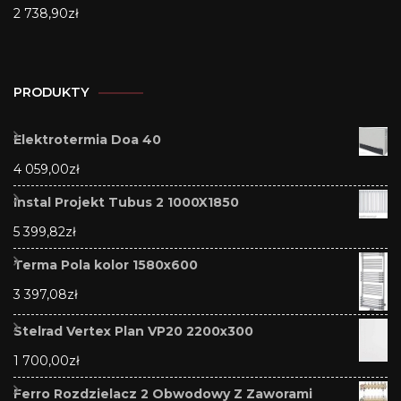
2 738,90
zł
PRODUKTY
Elektrotermia Doa 40
4 059,00
zł
Instal Projekt Tubus 2 1000X1850
5 399,82
zł
Terma Pola kolor 1580x600
3 397,08
zł
Stelrad Vertex Plan VP20 2200x300
1 700,00
zł
Ferro Rozdzielacz 2 Obwodowy Z Zaworami