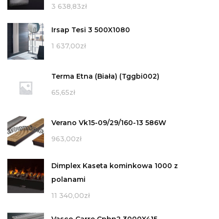
3 638,83
zł
Irsap Tesi 3 500X1080
1 637,00
zł
Terma Etna (Biała) (Tggbi002)
65,65
zł
Verano Vk15-09/29/160-13 586W
963,00
zł
Dimplex Kaseta kominkowa 1000 z
polanami
11 340,00
zł