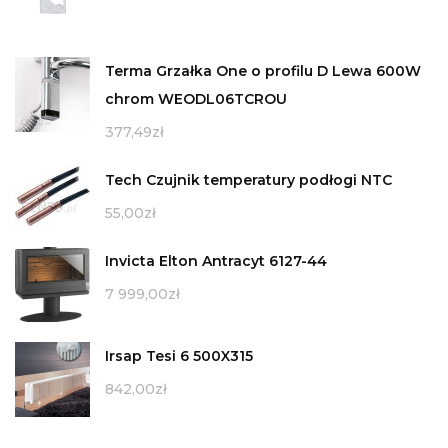
Terma Grzałka One o profilu D Lewa 600W
chrom WEODL06TCROU
377,49
zł
Tech Czujnik temperatury podłogi NTC
55,00
zł
Invicta Elton Antracyt 6127-44
7 999,00
zł
Irsap Tesi 6 500X315
842,00
zł