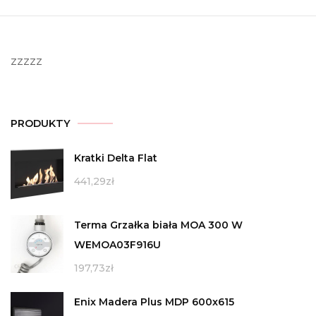
zzzzz
PRODUKTY
Kratki Delta Flat
441,29
zł
Terma Grzałka biała MOA 300 W
WEMOA03F916U
197,73
zł
Enix Madera Plus MDP 600x615