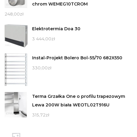
chrom WEMEG10TCROM
248,00
zł
Elektrotermia Doa 30
3 444,00
zł
Instal-Projekt Bolero Bol-55/70 682X550
330,00
zł
Terma Grzałka One o profilu trapezowym
Lewa 200W biała WEOTL02T916U
315,72
zł