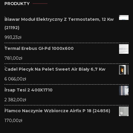
PRODUKTY
Biawar Moduł Elektryczny Z Termostatem, 12 Kw
(21192)
993,23
zł
Termal Erebus Gł-Pd 1000x600
781,00
zł
Cadel Piecyk Na Pelet Sweet Air Biały 6,7 Kw
6 066,00
zł
Irsap Tesi 2 400X1710
2 382,00
zł
Flamco Naczynie Wzbiorcze Airfix P 18 (24856)
170,00
zł