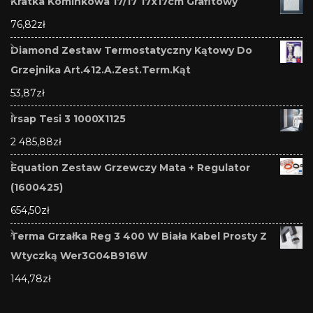
Kratka Kominkowa 17/17 17x17cm Grafitowy
76,82
zł
Diamond Zestaw Termostatyczny Kątowy Do
Grzejnika Art.412.A.Zest.Term.Kąt
53,87
zł
Irsap Tesi 3 1000X1125
2 485,88
zł
Equation Zestaw Grzewczy Mata + Regulator
(1600425)
654,50
zł
Terma Grzałka Reg 3 400 W Biała Kabel Prosty Z
Wtyczką Wer3G04B916W
144,78
zł