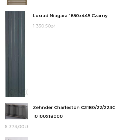
Luxrad Niagara 1650x445 Czarny
1 350,50
zł
Zehnder Charleston C3180/22/223C
10100x18000
6 373,00
zł