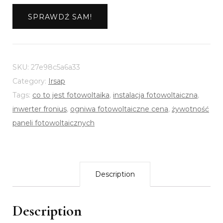
SPRAWDŹ SAM!
SKU:
27e98c5a6a33
Category:
Irsap
Tags:
co to jest fotowoltaika
,
instalacja fotowoltaiczna
,
inwerter fronius
,
ogniwa fotowoltaiczne cena
,
żywotność
paneli fotowoltaicznych
Description
Description