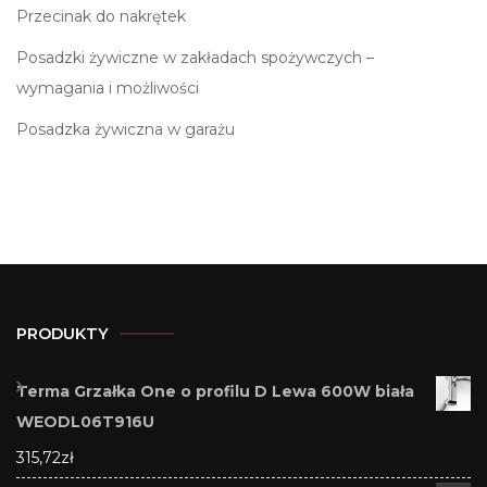
Przecinak do nakrętek
Posadzki żywiczne w zakładach spożywczych –
wymagania i możliwości
Posadzka żywiczna w garażu
PRODUKTY
Terma Grzałka One o profilu D Lewa 600W biała
WEODL06T916U
315,72
zł