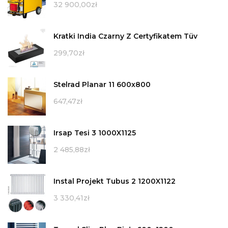
32 900,00
zł
Kratki India Czarny Z Certyfikatem Tüv
299,70
zł
Stelrad Planar 11 600x800
647,47
zł
Irsap Tesi 3 1000X1125
2 485,88
zł
Instal Projekt Tubus 2 1200X1122
3 330,41
zł