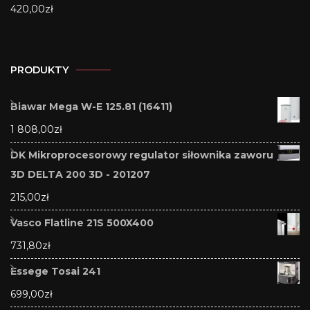
420,00
zł
PRODUKTY
Biawar Mega W-E 125.81 (16411)
1 808,00
zł
DK Mikroprocesorowy regulator siłownika zaworu
3D DELTA 200 3D - 201207
215,00
zł
Vasco Flatline 21S 500X400
731,80
zł
Essege Tosai 241
699,00
zł