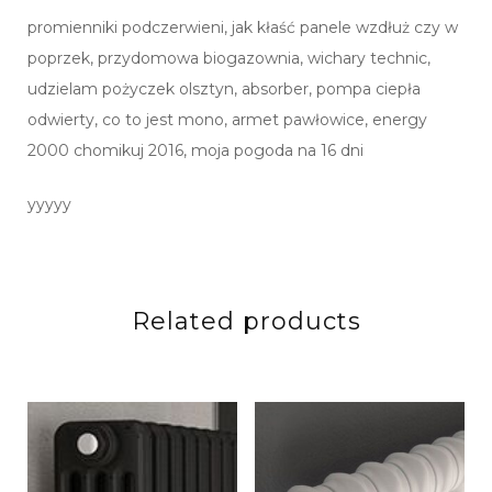
promienniki podczerwieni, jak kłaść panele wzdłuż czy w
poprzek, przydomowa biogazownia, wichary technic,
udzielam pożyczek olsztyn, absorber, pompa ciepła
odwierty, co to jest mono, armet pawłowice, energy
2000 chomikuj 2016, moja pogoda na 16 dni
yyyyy
Related products