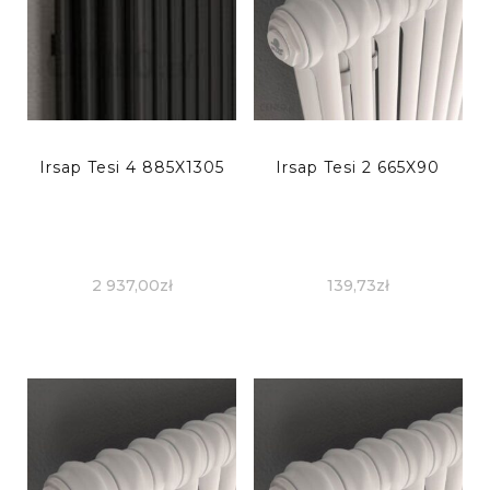
Irsap Tesi 4 885X1305
Irsap Tesi 2 665X90
2 937,00
zł
139,73
zł