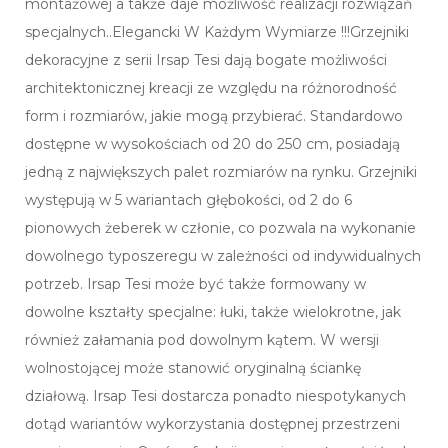
montażowej a także daje możliwość realizacji rozwiązań
specjalnych..Elegancki W Każdym Wymiarze !!!Grzejniki
dekoracyjne z serii Irsap Tesi dają bogate możliwości
architektonicznej kreacji ze względu na różnorodność
form i rozmiarów, jakie mogą przybierać. Standardowo
dostępne w wysokościach od 20 do 250 cm, posiadają
jedną z największych palet rozmiarów na rynku. Grzejniki
występują w 5 wariantach głębokości, od 2 do 6
pionowych żeberek w członie, co pozwala na wykonanie
dowolnego typoszeregu w zależności od indywidualnych
potrzeb. Irsap Tesi może być także formowany w
dowolne kształty specjalne: łuki, także wielokrotne, jak
również załamania pod dowolnym kątem. W wersji
wolnostojącej może stanowić oryginalną ściankę
działową. Irsap Tesi dostarcza ponadto niespotykanych
dotąd wariantów wykorzystania dostępnej przestrzeni