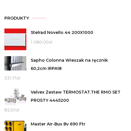
PRODUKTY
Stelrad Novello 44 200X1000
1 080,00
zł
Sapho Colonna Wieszak na ręcznik
60,2cm IRPA18
331,71
zł
Valvex Zestaw TERMOSTAT.THE RMO SET
PROSTY 4445200
82,50
zł
Master Air-Bus Bv 690 Ftr