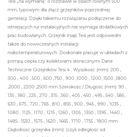
Tesi „na wymianę” o rozstawie w osiach równym 500
mm, typowym dla złącz grzejników poprzedniej
generacji. Dzięki takiemu rozwiązaniu podłączenie do
istniejących rur instalacyjnych nie wymaga dodatkowych
prac budowlanych. Grzejnik Irsap Tesi jest odpowiedni
także do nowoczesnych instalacji
niskotemperaturowych. Doskonale pracuje w układach z
pompą ciepła czy kolektorami słonecznymi Dane
Techniczne Grzejników Tesi 4 : Wysokość (mm): 200 ,
300 , 400 , 500 , 600 ,750 , 900 ,1000 , 1200 ,1500 ,1800
,2000 , 2200 ,2500 mm Szerokość / Długość (mm): 90 ,
135 , 180 , 225 , 270 , 315 , 360 , 405 , 450 , 495 , 540 , 585 ,
630 , 675 , 720 , 765 , 810 , 855 , 900 , 945 , 990 , 1035 ,
1080 , 1125 , 1170 , 1215 , 1260 , 1305 , 1350 , 1395 , 1440 ,
1485 , 1530 , 1575 , 1620 , 1665 , 1710 , 1755 , 1800 mm
Głębokość grzejnika (mm): (czyli odległość od