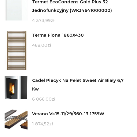
Termet EcoCondens Gold Plus 32
Jednofunkcyjny (WKJ4641000000)
4 373,99
zł
Terma Fiona 1860X430
468,00
zł
Cadel Piecyk Na Pelet Sweet Air Biały 6,7
Kw
6 066,00
zł
Verano Vk15-11/29/360-13 1759W
1 874,52
zł