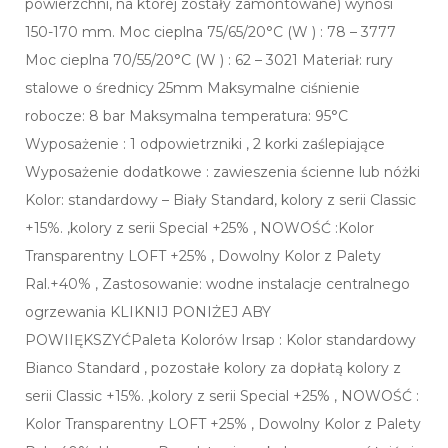
powierzchni, na której zostały zamontowane) wynosi
150-170 mm. Moc cieplna 75/65/20°C (W ) : 78 – 3777
Moc cieplna 70/55/20°C (W ) : 62 – 3021 Materiał: rury
stalowe o średnicy 25mm Maksymalne ciśnienie
robocze: 8 bar Maksymalna temperatura: 95°C
Wyposażenie : 1 odpowietrzniki , 2 korki zaślepiające
Wyposażenie dodatkowe : zawieszenia ścienne lub nóżki
Kolor: standardowy – Biały Standard, kolory z serii Classic
+15%. ,kolory z serii Special +25% , NOWOŚĆ :Kolor
Transparentny LOFT +25% , Dowolny Kolor z Palety
Ral.+40% , Zastosowanie: wodne instalacje centralnego
ogrzewania KLIKNIJ PONIŻEJ ABY
POWIIĘKSZYĆPaleta Kolorów Irsap : Kolor standardowy
Bianco Standard , pozostałe kolory za dopłatą kolory z
serii Classic +15%. ,kolory z serii Special +25% , NOWOŚĆ :
Kolor Transparentny LOFT +25% , Dowolny Kolor z Palety