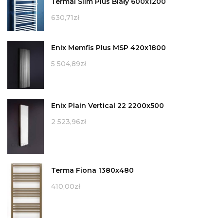
Termal Slim Plus Biały 600x1200
630,71
zł
Enix Memfis Plus MSP 420x1800
5 504,89
zł
Enix Plain Vertical 22 2200x500
2 523,96
zł
Terma Fiona 1380x480
410,00
zł