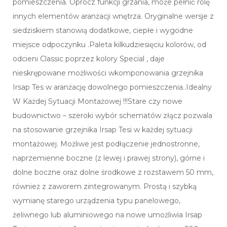
pomieszczenia. Oprócz funkcji grzania, może pełnić rolę
innych elementów aranżacji wnętrza. Oryginalne wersje z
siedziskiem stanowią dodatkowe, ciepłe i wygodne
miejsce odpoczynku .Paleta kilkudziesięciu kolorów, od
odcieni Classic poprzez kolory Special , daje
nieskrępowane możliwości wkomponowania grzejnika
Irsap Tes w aranżację dowolnego pomieszczenia..Idealny
W Każdej Sytuacji Montażowej !!!Stare czy nowe
budownictwo – szeroki wybór schematów złącz pozwala
na stosowanie grzejnika Irsap Tesi w każdej sytuacji
montażowej. Możliwe jest podłączenie jednostronne,
naprzemienne boczne (z lewej i prawej strony), górne i
dolne boczne oraz dolne środkowe z rozstawem 50 mm,
również z zaworem zintegrowanym. Prostą i szybką
wymianę starego urządzenia typu panelowego,
żeliwnego lub aluminiowego na nowe umożliwia Irsap