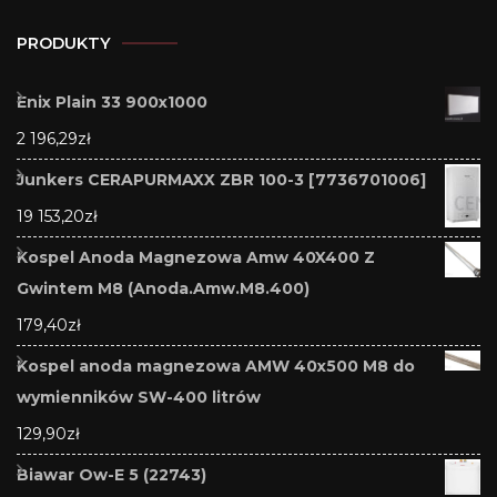
PRODUKTY
Enix Plain 33 900x1000
2 196,29
zł
Junkers CERAPURMAXX ZBR 100-3 [7736701006]
19 153,20
zł
Kospel Anoda Magnezowa Amw 40X400 Z
Gwintem M8 (Anoda.Amw.M8.400)
179,40
zł
Kospel anoda magnezowa AMW 40x500 M8 do
wymienników SW-400 litrów
129,90
zł
Biawar Ow-E 5 (22743)