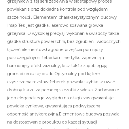
grzejników z tej serii zapewnia wieloetapowy proces
powlekania oraz dokładna kontrola pod względem
szczelności . Elementem charakterystycznym budowy
Irsap Tesi jest gładka, laserowo spawana główka
grzejnika .O wysokiej precyzji wykonania świadczy także
gładka struktura powierzchni, bez zgrubień i widocznych
łączeń elementów.Łagodne przejścia pomiędzy
poszczególnymi żeberkami nie tylko zapewniają
harmonijny efekt wizualny, lecz także zapobiegają
gromadzeniu się brudu.Optymalny pod kątem
czyszczenia rozstaw żeberek pozwala szybko usuwać
drobiny kurzu za pomocą szczotki z włosia. Zachowanie
jego eleganckiego wyglądu na długi czas gwarantuje
powłoka cynkowa, gwarantująca podwyższoną
odporność antykorozyjną.Elementowa budowa pozwala
na dostosowanie produktu do każdej sytuacji