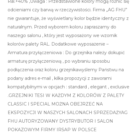
Ral.+40% ,Uwaga : Przedstawione kolory mogą różnić się
odcieniami czy barwą w rzeczywistości. Firma „AG FHU”
nie gwarantuje, że wyświetlany kolor będzie identyczny z
naturalnym. Przed wyborem koloru zapraszamy do
naszego salonu , który jest wyposażony we wzornik
kolorów palety RAL. Dodatkowe wyposażenie –
Armatura przyłączeniowa : Do grzejnika należy dokupić
armaturę przyłączeniową , po wybraniu sposobu
podłączenia oraz koloru grzejnikawyślemy Państwu na
podany adres e-mail , kilka propozycji z zaworami
kompatybilnymi w opcjach : standard , elegant , exclusive
.GRZEJNIKI TESI W KAŻDYM Z KOLORÓW Z PALETY
CLASSIC I SPECIAL MOŻNA OBEJRZEĆ NA
EKSPOZYCJI W NASZYCH SALONACH SPRZEDAŻYAG
FHU AUTORYZOWANY DYSTRYBUTOR I SALON
POKAZOWYM FIRMY IRSAP W POLSCE