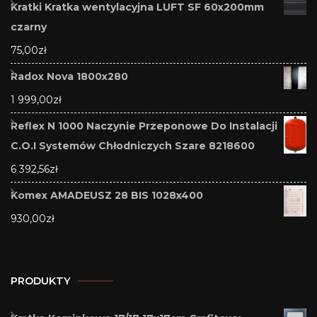
Kratki Kratka wentylacyjna LUFT SF 60x200mm
czarny
75,00
zł
Radox Nova 1800x280
1 999,00
zł
Reflex N 1000 Naczynie Przeponowe Do Instalacji
C.O.I Systemów Chłodniczych Szare 8218600
6 392,56
zł
Komex AMADEUSZ 28 BIS 1028x400
930,00
zł
PRODUKTY