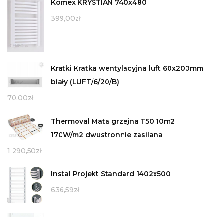
Komex KRYSTIAN 740x480
399,00
zł
Kratki Kratka wentylacyjna luft 60x200mm
biały (LUFT/6/20/B)
70,00
zł
Thermoval Mata grzejna T50 10m2
170W/m2 dwustronnie zasilana
1 290,50
zł
Instal Projekt Standard 1402x500
636,59
zł