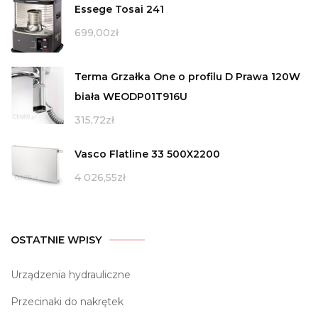
Essege Tosai 241
699,00
zł
Terma Grzałka One o profilu D Prawa 120W
biała WEODP01T916U
315,72
zł
Vasco Flatline 33 500X2200
4 026,55
zł
OSTATNIE WPISY
Urządzenia hydrauliczne
Przecinaki do nakrętek