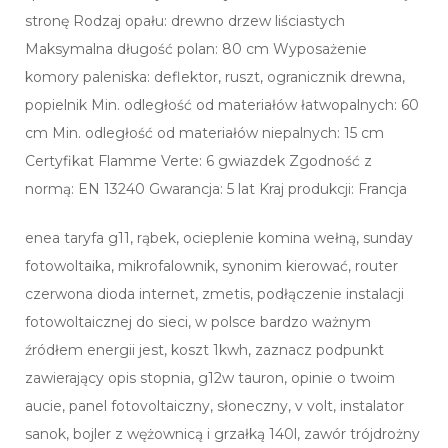
stronę Rodzaj opału: drewno drzew liściastych
Maksymalna długość polan: 80 cm Wyposażenie
komory paleniska: deflektor, ruszt, ogranicznik drewna,
popielnik Min. odległość od materiałów łatwopalnych: 60
cm Min. odległość od materiałów niepalnych: 15 cm
Certyfikat Flamme Verte: 6 gwiazdek Zgodność z
normą: EN 13240 Gwarancja: 5 lat Kraj produkcji: Francja
enea taryfa g11, rąbek, ocieplenie komina wełną, sunday
fotowoltaika, mikrofalownik, synonim kierować, router
czerwona dioda internet, zmetis, podłączenie instalacji
fotowoltaicznej do sieci, w polsce bardzo ważnym
źródłem energii jest, koszt 1kwh, zaznacz podpunkt
zawierający opis stopnia, g12w tauron, opinie o twoim
aucie, panel fotovoltaiczny, słoneczny, v volt, instalator
sanok, bojler z wężownicą i grzałką 140l, zawór trójdrożny