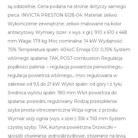
są oddzielnie. Cena podana na stronie dotyczy samego
pieca. INVICTA PRESTON 6128-04: Materiał: żeliwo
Wykończenie zewnętrzne: żeliwo malowane na kolor
antracytowy Wymiary (szer. x wys. x gł.): 910 x 610 x 468
mm Waga: 179 kg Moc nominalna: 14 kW Wydajność:
75% Temperatura spalin: 404oC Emisja CO: 0,15% System
wtórnego spalania: TAK, POST-combustion Regulacja
prędkości palenia: – regulacja powietrza pierwotnego,-
regulacja powietrza wtórnego,- moc regulowana w
zakresie od 9,5 do 21 kW Wylot spalin: od góry i z tyłu
Średnica wylotu spalin: 180 mm Wlot powietrza do
spalania: pośredni, regulowany Rodzaj przeszklenia:
szyba prosta vitroceramiczna Wizja ognia: z przodu
Wymiar wizji ognia (wys. x szer.): 356 x 763 mm System
czystej szyby: TAK, kurtyna powietrzna Drzwiczki –
sposób otwierania: jednoskrzydłowe, otwierane na lewą