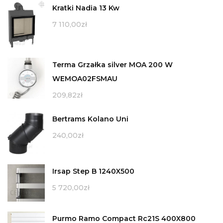
Kratki Nadia 13 Kw
7 110,00
zł
Terma Grzałka silver MOA 200 W
WEMOA02FSMAU
209,82
zł
Bertrams Kolano Uni
240,00
zł
Irsap Step B 1240X500
5 720,00
zł
Purmo Ramo Compact Rc21S 400X800