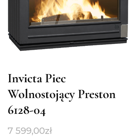
Invicta Piec
Wolnostojący Preston
6128-04
7 599,00
zł