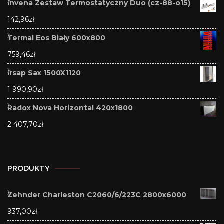
Invena Zestaw Termostatyczny Duo (cz-88-o15)
142,96
zł
Termal Eos Biały 600x800
759,46
zł
Irsap Sax 1500X1120
1 990,90
zł
Radox Nova Horizontal 420x1800
2 407,70
zł
PRODUKTY
Zehnder Charleston C2060/6/223C 2800x6000
937,00
zł