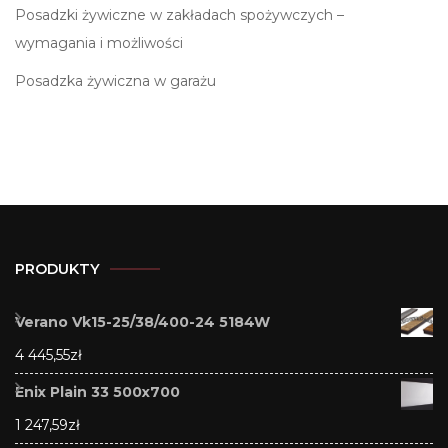
Posadzki żywiczne w zakładach spożywczych –
wymagania i możliwości
Posadzka żywiczna w garażu
PRODUKTY
Verano Vk15-25/38/400-24 5184W
4 445,55
zł
Enix Plain 33 500x700
1 247,59
zł