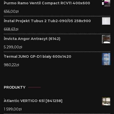
Purmo Ramo Ventil Compact RCV11 400x600
656,00
zł
Instal Projekt Tubus 2 Tub2-090/05 258x900
668,63
zł
invicta Angor Antracyt (6142)
5 299,00
zł
Termal JUNO GP-D1 biały 600x1420
980,22
zł
PRODUKTY
Atlantic VERTIGO 65l [841258]
1 599,00
zł