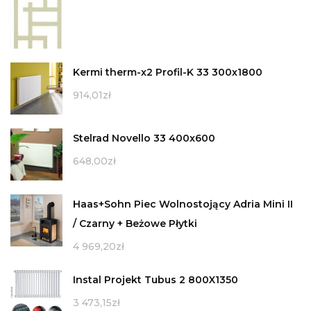
Kermi therm-x2 Profil-K 33 300x1800
914,01
zł
Stelrad Novello 33 400x600
648,00
zł
Haas+Sohn Piec Wolnostojący Adria Mini II
/ Czarny + Beżowe Płytki
4 969,20
zł
Instal Projekt Tubus 2 800X1350
3 473,15
zł