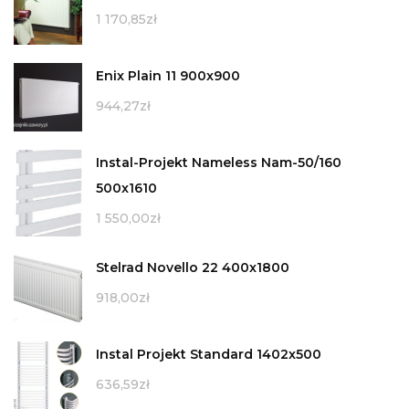
1 170,85
zł
Enix Plain 11 900x900
944,27
zł
Instal-Projekt Nameless Nam-50/160
500x1610
1 550,00
zł
Stelrad Novello 22 400x1800
918,00
zł
Instal Projekt Standard 1402x500
636,59
zł