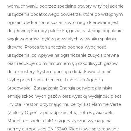
wdmuchiwaniu poprzez specjalne otwory w tylnej ścianie
urządzenia dodatkowego powietrza, które po wstępnym
ogrzaniu w komorze spalania wtórnego kierowane jest
do głównej komory paleniska, gdzie następuje dopalenie
węglowodorów i pyłów powstałych w wyniku spalania
drewna. Proces ten znacznie podnosi wydajność
urządzenia, co wpływa na ograniczenie zużycia drewna
oraz redukuje do minimum emisję szkodliwych gazów
do atmosfery. System pomaga dodatkowo chronić
szybę przed zabrudzeniem. Francuska Agencja
Środowiska i Zarządzania Energią potwierdziła niską
emisję szkodliwych gazów oraz wysoką wydajność pieca
Invicta Preston przyznając mu certyfikat Flamme Verte
(Zielony Ogień) z ponadprzeciętną notą 6 gwiazdek.
Model ten spełnia także rygorystyczne wymagania
normy europejskiej EN 13240. Piec i ława sprzedawane