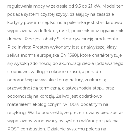
regulowania mocy w zakresie od 9,5 do 21 kW. Model ten
posiada system czystej szyby, działający na zasadzie
kurtyny powietrznej. Komora paleniska jest standardowo
wyposażona w deflektor, ruszt, popielnik oraz ogranicznik
drewna. Piec jest objęty 5-letnią gwarancją producenta.
Piec Invicta Preston wykonany jest z najwyższej klasy
żeliwa (norma europejska EN 1560), które charakteryzuje
się wysoką zdolnością do akumulacji ciepła (oddawanego
stopniowo, w długim okresie czasu), a ponadto
odpornością na wysokie temperatury, znakomitą
przewodnością termiczną, elastycznością stopu oraz
odpornością na korozję. Żeliwo jest dodatkowo
materiałem ekologicznym, w 100% podatnym na
recykling. Warto podkreślić, że prezentowany piec został
wyposażony w innowacyjny system wtórnego spalania
POST-combustion. Działanie systemu polega na