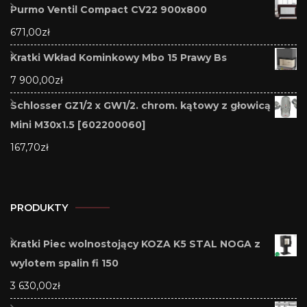
Purmo Ventil Compact CV22 900x800
671,00
zł
Kratki Wkład Kominkowy Mbo 15 Prawy Bs
7 900,00
zł
Schlosser GZ1/2 x GW1/2. chrom. kątowy z głowicą
Mini M30x1.5 [602200060]
167,70
zł
PRODUKTY
Kratki Piec wolnostojący KOZA K5 STAL NOGA z
wylotem spalin fi 150
3 630,00
zł