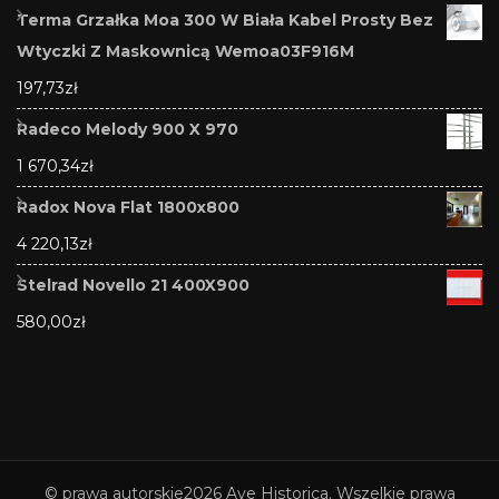
Terma Grzałka Moa 300 W Biała Kabel Prosty Bez
Wtyczki Z Maskownicą Wemoa03F916M
197,73
zł
Radeco Melody 900 X 970
1 670,34
zł
Radox Nova Flat 1800x800
4 220,13
zł
Stelrad Novello 21 400X900
580,00
zł
© prawa autorskie2026
Ave Historica
. Wszelkie prawa