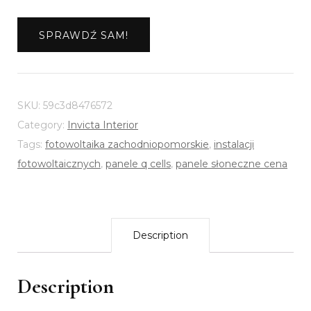
SPRAWDŹ SAM!
SKU:
59c3d8476572
Category:
Invicta Interior
Tags:
fotowoltaika zachodniopomorskie
,
instalacji
fotowoltaicznych
,
panele q cells
,
panele słoneczne cena
Description
Description