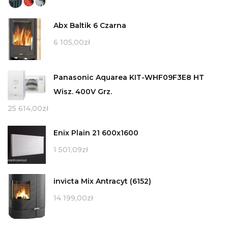
Abx Baltik 6 Czarna
6 105,00
zł
Panasonic Aquarea KIT-WHF09F3E8 HT
Wisz. 400V Grz.
25 614,00
zł
Enix Plain 21 600x1600
1 501,09
zł
invicta Mix Antracyt (6152)
14 199,00
zł