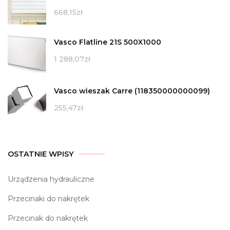
668,15
zł
Vasco Flatline 21S 500X1000
1 288,07
zł
Vasco wieszak Carre (118350000000099)
255,47
zł
OSTATNIE WPISY
Urządzenia hydrauliczne
Przecinaki do nakrętek
Przecinak do nakrętek