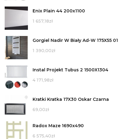
Enix Plain 44 200x1100
1 657,18
zł
Gorgiel Nadir W Biały Ad-W 175X55 01
1 390,00
zł
Instal Projekt Tubus 2 1500X1304
4 171,98
zł
Kratki Kratka 17X30 Oskar Czarna
69,00
zł
Radox Maze 1690x490
6 575,40
zł