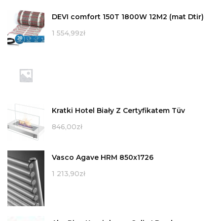
DEVI comfort 150T 1800W 12M2 (mat Dtir)
1 554,99
zł
Kratki Hotel Biały Z Certyfikatem Tüv
846,00
zł
Vasco Agave HRM 850x1726
1 213,90
zł