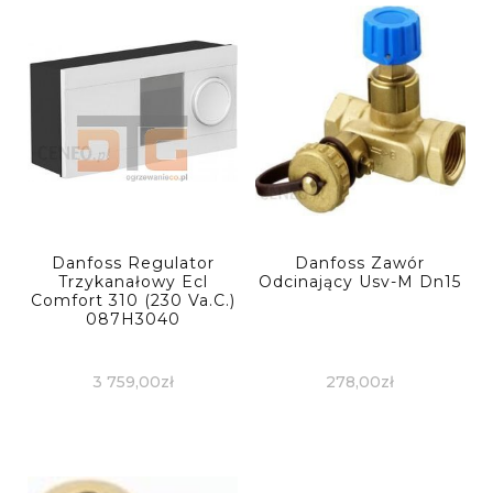
Danfoss Regulator
Danfoss Zawór
Trzykanałowy Ecl
Odcinający Usv-M Dn15
Comfort 310 (230 Va.C.)
087H3040
3 759,00
zł
278,00
zł