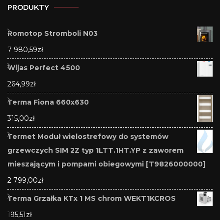
PRODUKTY
Romotop Stromboli N03
7 980,59
zł
Wijas Perfect 4500
264,99
zł
Terma Fiona 660x630
315,00
zł
Termet Moduł wielostrefowy do systemów
grzewczych SIM 2Z typ 1LTT.1HT.YP z zaworem
mieszającym i pompami obiegowymi [T9826000000]
2 799,00
zł
Terma Grzałka KTx 1 MS chrom WEKT1KCROS
195,51
zł