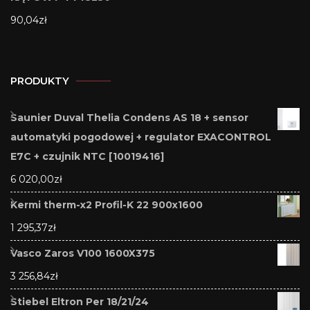
90,04
zł
PRODUKTY
Saunier Duval Thelia Condens AS 18 + sensor
automatyki pogodowej + regulator EXACONTROL
E7C + czujnik NTC [10019416]
6 020,00
zł
Kermi therm-x2 Profil-K 22 900x1600
1 295,37
zł
Vasco Zaros V100 1600X375
3 256,84
zł
Stiebel Eltron Per 18/21/24