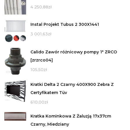
4 250,88
zł
Instal Projekt Tubus 2 300X1441
3 001,63
zł
Calido Zawór różnicowy pompy 1" ZRCO
[zrzrco04]
105,50
zł
Kratki Delta 2 Czarny 400X900 Zebra Z
Certyfikatem Tüv
610,00
zł
Kratka Kominkowa Z Żaluzją 17x37cm
Czarny, Miedziany