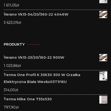
1 611,05
zł
Verano Vk15-54/20/360-22 4046W
3 623,09
zł
PRODUKTY
Verano Vk15-25/20/160-22 900W
1 023,86
zł
Terma One Profil K 30X30 300 W Grzałka
Elektryczna Biała Weokx03T916U
314,00
zł
Terma Mike One 735x530
797,90
zł