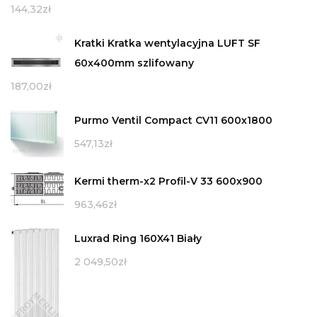
144,32
zł
Kratki Kratka wentylacyjna LUFT SF
60x400mm szlifowany
187,00
zł
Purmo Ventil Compact CV11 600x1800
547,13
zł
Kermi therm-x2 Profil-V 33 600x900
963,46
zł
Luxrad Ring 160X41 Biały
2 049,50
zł