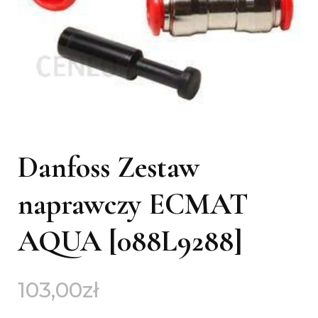
Danfoss Zestaw
naprawczy ECMAT
AQUA [088L9288]
103,00
zł