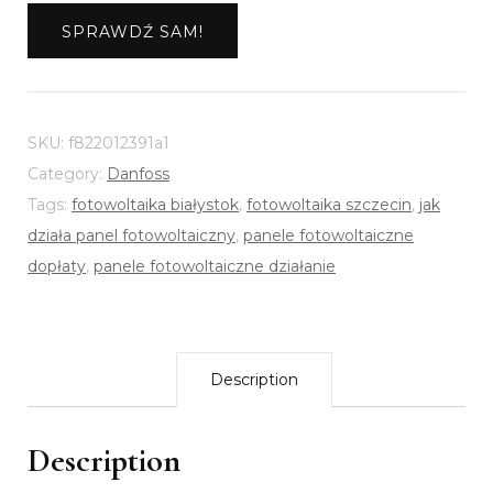
SPRAWDŹ SAM!
SKU:
f822012391a1
Category:
Danfoss
Tags:
fotowoltaika białystok
,
fotowoltaika szczecin
,
jak
działa panel fotowoltaiczny
,
panele fotowoltaiczne
dopłaty
,
panele fotowoltaiczne działanie
Description
Description