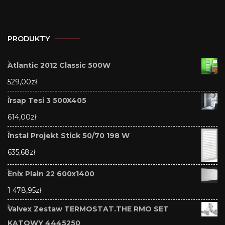
PRODUKTY
Atlantic 2012 Classic 500W
529,00
zł
Irsap Tesi 3 500X405
614,00
zł
Instal Projekt Stick 50/70 198 W
635,68
zł
Enix Plain 22 600x1400
1 478,95
zł
Valvex Zestaw TERMOSTAT.THE RMO SET
KĄTOWY 4445250