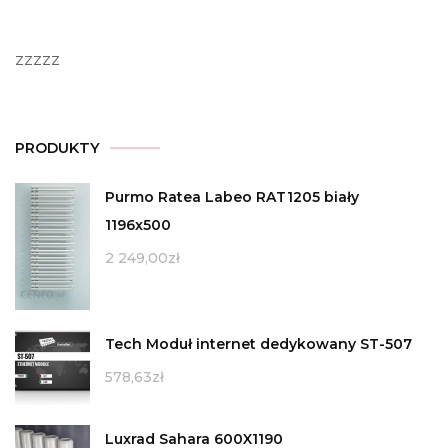
zzzzz
PRODUKTY
Purmo Ratea Labeo RAT1205 biały
1196x500
2 249,00
zł
Tech Moduł internet dedykowany ST-507
578,63
zł
Luxrad Sahara 600X1190