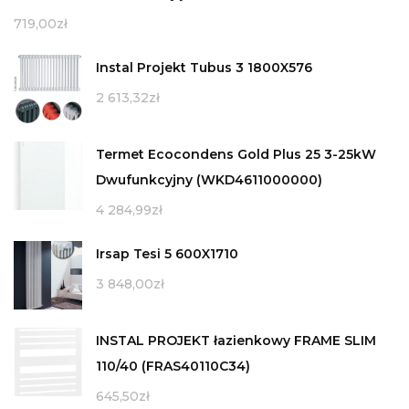
719,00
zł
Instal Projekt Tubus 3 1800X576
2 613,32
zł
Termet Ecocondens Gold Plus 25 3-25kW
Dwufunkcyjny (WKD4611000000)
4 284,99
zł
Irsap Tesi 5 600X1710
3 848,00
zł
INSTAL PROJEKT łazienkowy FRAME SLIM
110/40 (FRAS40110C34)
645,50
zł