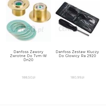
Danfoss Zawory
Danfoss Zestaw Kluczy
Zwrotne Do Tvm-W
Do Glowicy Ra 2920
Dn20
188,50
zł
180,99
zł