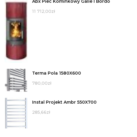
Abx Piec Kominkowy Galie I Bordo
11 712,00
zł
Terma Pola 1580X600
780,00
zł
Instal Projekt Ambr 550X700
285,66
zł