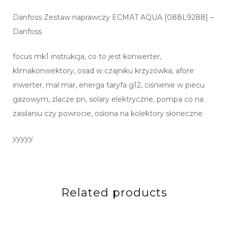
Danfoss Zestaw naprawczy ECMAT AQUA [088L9288] –
Danfoss
focus mk1 instrukcja, co to jest konwerter,
klimakonwektory, osad w czajniku krzyżówka, afore
inwerter, mal mar, energa taryfa g12, ciśnienie w piecu
gazowym, zlacze pn, solary elektryczne, pompa co na
zasilaniu czy powrocie, osłona na kolektory słoneczne
yyyyy
Related products