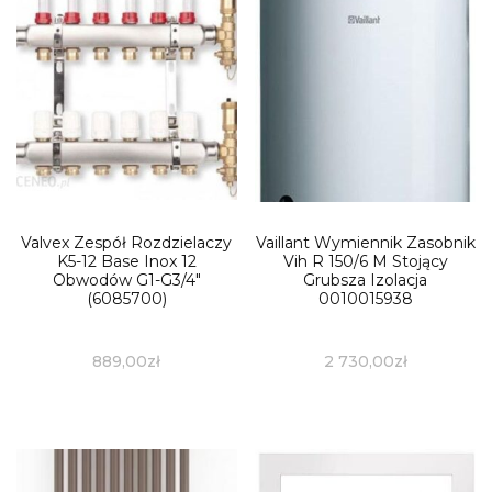
Valvex Zespół Rozdzielaczy
Vaillant Wymiennik Zasobnik
K5-12 Base Inox 12
Vih R 150/6 M Stojący
Obwodów G1-G3/4″
Grubsza Izolacja
(6085700)
0010015938
889,00
zł
2 730,00
zł