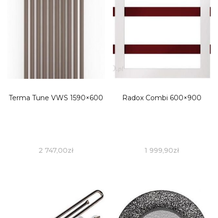
Terma Tune VWS 1590×600
Radox Combi 600×900
2 747,00
zł
1 999,90
zł