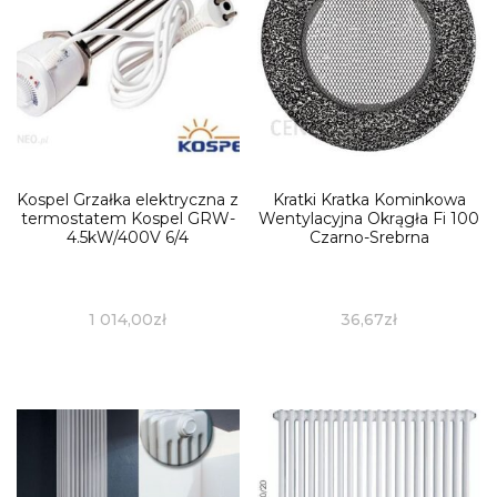
Kospel Grzałka elektryczna z
Kratki Kratka Kominkowa
termostatem Kospel GRW-
Wentylacyjna Okrągła Fi 100
4.5kW/400V 6/4
Czarno-Srebrna
1 014,00
zł
36,67
zł