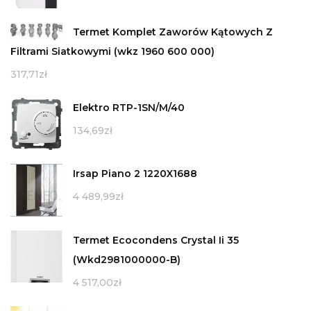
Termet Komplet Zaworów Kątowych Z
Filtrami Siatkowymi (wkz 1960 600 000)
317,71
zł
Elektro RTP-1SN/M/40
134,69
zł
Irsap Piano 2 1220X1688
4 489,99
zł
Termet Ecocondens Crystal Ii 35
(Wkd2981000000-B)
4 517,00
zł