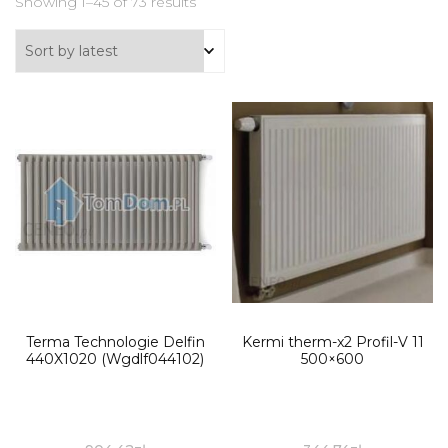
Showing 1–45 of 73 results
Terma Technologie Delfin
Kermi therm-x2 Profil-V 11
440X1020 (Wgdlf044102)
500×600