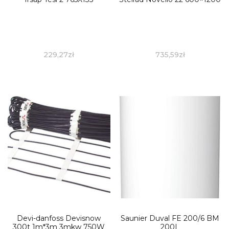
229,27
zł
735,59
zł
Devi-danfoss Devisnow
Saunier Duval FE 200/6 BM
300t 1m*3m 3mkw 750W
200L