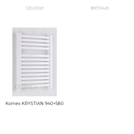
120,00
zł
897,04
zł
Komex KRYSTIAN 940×580