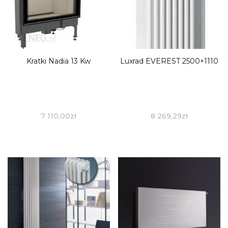
Kratki Nadia 13 Kw
Luxrad EVEREST 2500×1110
7 110,00
zł
8 269,29
zł