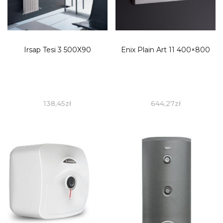
Irsap Tesi 3 500X90
Enix Plain Art 11 400×800
138,45
zł
644,27
zł