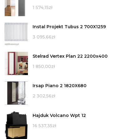
1 574,15
zł
Instal Projekt Tubus 2 700X1259
3 095,66
zł
Stelrad Vertex Plan 22 2200x400
1 850,00
zł
Irsap Piano 2 1820X680
2 302,56
zł
Hajduk Volcano Wpt 12
16 537,35
zł