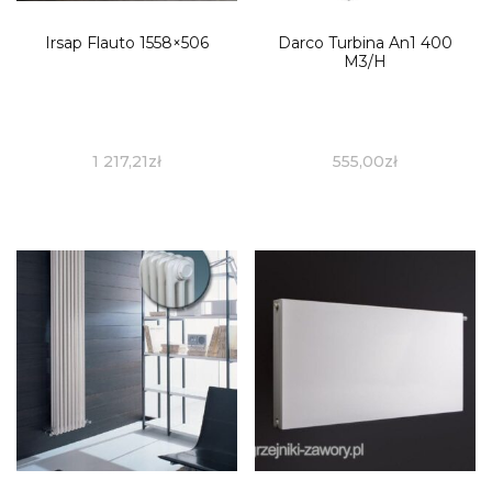
Irsap Flauto 1558×506
Darco Turbina An1 400
M3/H
1 217,21
zł
555,00
zł