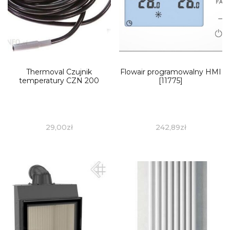
Thermoval Czujnik
Flowair programowalny HMI
temperatury CZN 200
[11775]
29,00
zł
242,89
zł