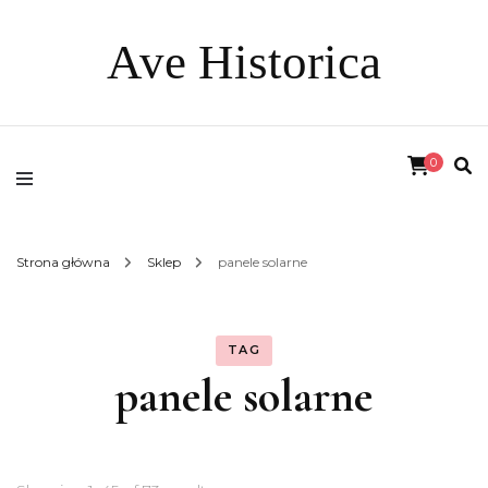
Ave Historica
0
Strona główna
Sklep
panele solarne
TAG
panele solarne