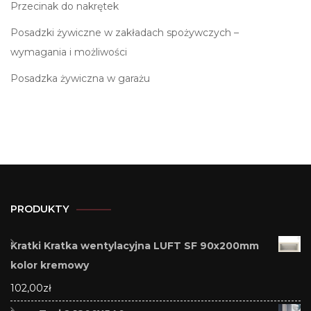
Przecinak do nakrętek
Posadzki żywiczne w zakładach spożywczych –
wymagania i możliwości
Posadzka żywiczna w garażu
PRODUKTY
Kratki Kratka wentylacyjna LUFT SF 90x200mm
kolor kremowy
102,00
zł