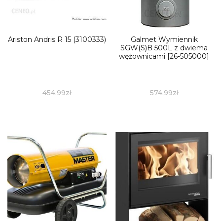
Ariston Andris R 15 (3100333)
Galmet Wymiennik
SGW(S)B 500L z dwiema
wężownicami [26-505000]
454,99
zł
574,99
zł