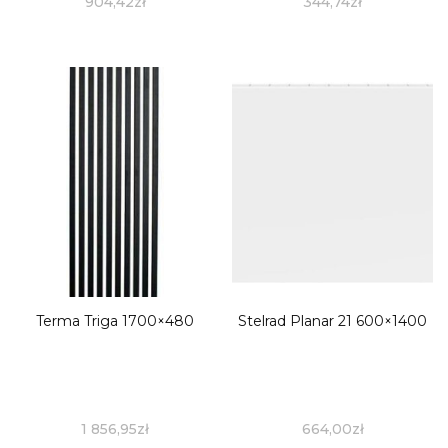
904,42
zł
344,74
zł
Terma Triga 1700×480
Stelrad Planar 21 600×1400
1 856,95
zł
664,00
zł