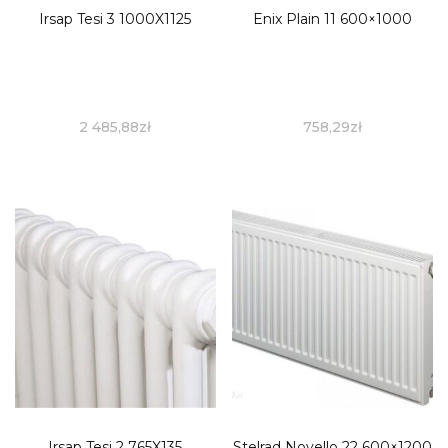
Irsap Tesi 3 1000X1125
Enix Plain 11 600×1000
2 485,88
zł
758,29
zł
Irsap Tesi 2 765X135
Stelrad Novello 22 600×1200