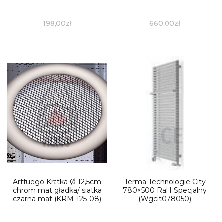
198,00
zł
660,00
zł
Artfuego Kratka Ø 12,5cm
Terma Technologie City
chrom mat gładka/ siatka
780×500 Ral I Specjalny
czarna mat (KRM-125-08)
(Wgcit078050)