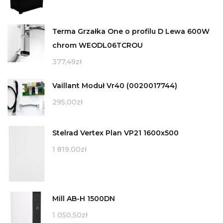
Terma Grzałka One o profilu D Lewa 600W
chrom WEODL06TCROU
377,49
zł
Vaillant Moduł Vr40 (0020017744)
295,00
zł
Stelrad Vertex Plan VP21 1600x500
1 819,00
zł
Mill AB-H 1500DN
1 050,50
zł