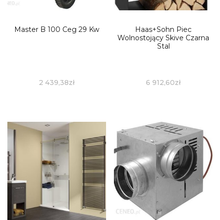
Master B 100 Ceg 29 Kw
Haas+Sohn Piec
Wolnostojący Skive Czarna
Stal
2 439,38
zł
6 912,60
zł