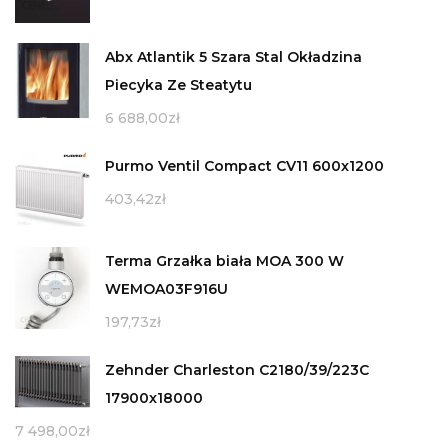
Abx Atlantik 5 Szara Stal Okładzina
Piecyka Ze Steatytu
6 688,00
zł
Purmo Ventil Compact CV11 600x1200
403,42
zł
Terma Grzałka biała MOA 300 W
WEMOA03F916U
197,73
zł
Zehnder Charleston C2180/39/223C
17900x18000
7 498,00
zł