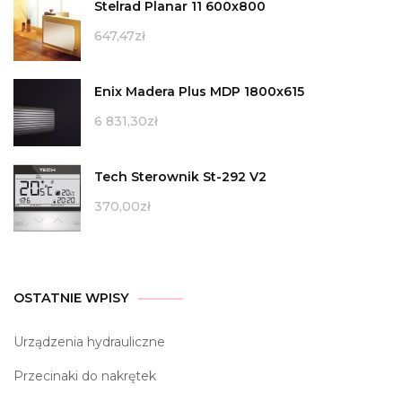
Stelrad Planar 11 600x800
647,47
zł
Enix Madera Plus MDP 1800x615
6 831,30
zł
Tech Sterownik St-292 V2
370,00
zł
OSTATNIE WPISY
Urządzenia hydrauliczne
Przecinaki do nakrętek