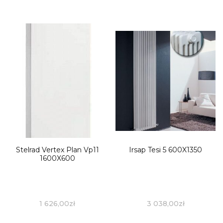
Stelrad Vertex Plan Vp11
Irsap Tesi 5 600X1350
1600X600
1 626,00
zł
3 038,00
zł