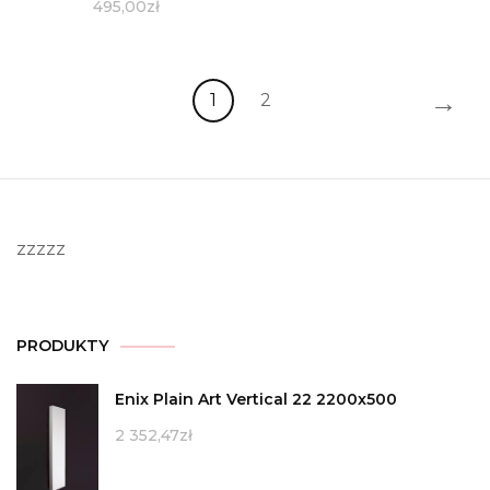
495,00
zł
→
1
2
zzzzz
PRODUKTY
Enix Plain Art Vertical 22 2200x500
2 352,47
zł