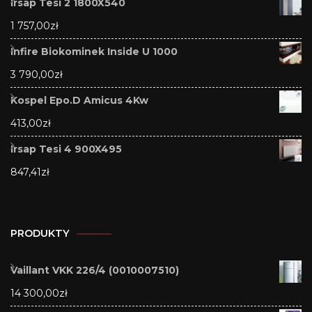
Irsap Tesi 2 1800X540
1 757,00
zł
Infire Biokominek Inside U 1000
3 790,00
zł
Kospel Epo.D Amicus 4Kw
413,00
zł
Irsap Tesi 4 900X495
847,41
zł
PRODUKTY
Vaillant VKK 226/4 (0010007510)
14 300,00
zł