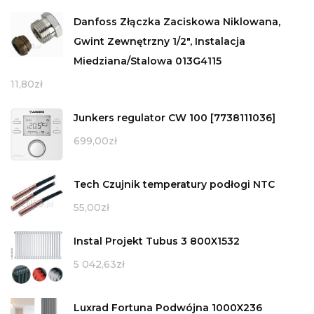
Danfoss Złączka Zaciskowa Niklowana,
Gwint Zewnętrzny 1/2", Instalacja
Miedziana/Stalowa 013G4115
11,80
zł
Junkers regulator CW 100 [7738111036]
699,00
zł
Tech Czujnik temperatury podłogi NTC
55,00
zł
Instal Projekt Tubus 3 800X1532
5 042,63
zł
Luxrad Fortuna Podwójna 1000X236