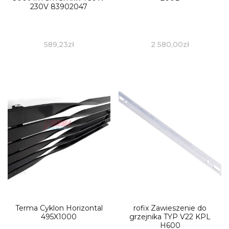
230V 83902047
589,23
zł
2 580,00
zł
Terma Cyklon Horizontal
rofix Zawieszenie do
495X1000
grzejnika TYP V22 KPL
H600