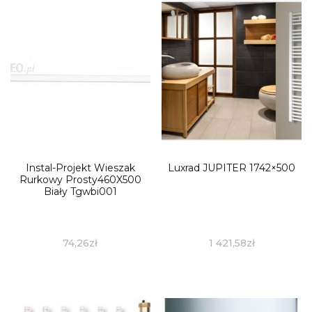
Instal-Projekt Wieszak
Luxrad JUPITER 1742×500
Rurkowy Prosty460X500
Biały Tgwbi001
74,26
zł
1 421,58
zł