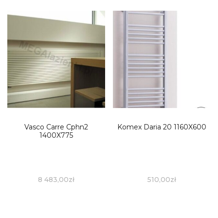
Vasco Carre Cphn2
Komex Daria 20 1160X600
1400X775
8 483,00
zł
510,00
zł