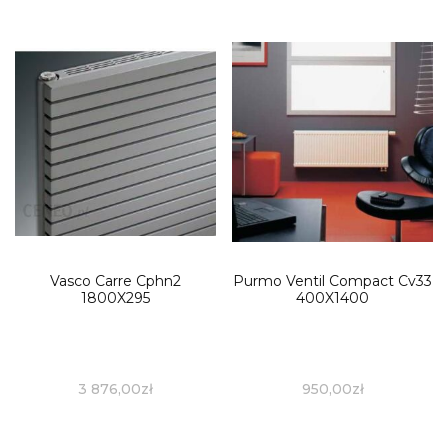
Vasco Carre Cphn2
Purmo Ventil Compact Cv33
1800X295
400X1400
3 876,00
zł
950,00
zł