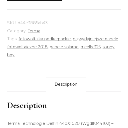
SKU:
d44e3885ab43
Category:
Terma
Tags:
fotowoltaika podkarpackie
,
najwydajniejsze panele
fotowoltaiczne 2018
,
panele solarne
,
q cells 325
,
sunny
boy
Description
Description
Terma Technologie Delfin 440X1020 (Wgdlf044102) –