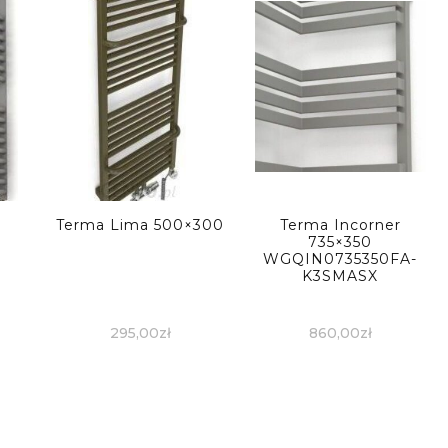
Terma Lima 500×300
Terma Incorner
735×350
WGQIN0735350FA-
K3SMASX
295,00
zł
860,00
zł