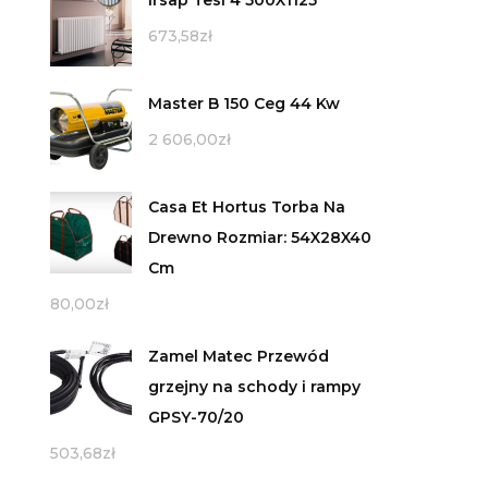
673,58
zł
Master B 150 Ceg 44 Kw
2 606,00
zł
Casa Et Hortus Torba Na
Drewno Rozmiar: 54X28X40
Cm
80,00
zł
Zamel Matec Przewód
grzejny na schody i rampy
GPSY-70/20
503,68
zł