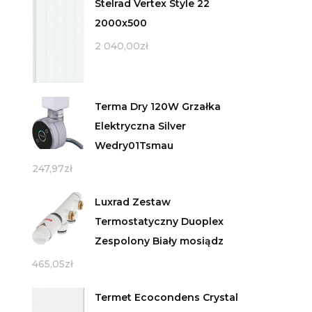
Stelrad Vertex Style 22
2000x500
2 040,00
zł
Terma Dry 120W Grzałka
Elektryczna Silver
Wedry01Tsmau
247,97
zł
Luxrad Zestaw
Termostatyczny Duoplex
Zespolony Biały mosiądz
465,05
zł
Termet Ecocondens Crystal