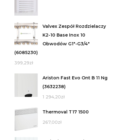
Valvex Zespół Rozdzielaczy
K2-10 Base Inox 10
Obwodów G1"-G3/4"
(6085230)
399,29
zł
Ariston Fast Evo Ont B 11 Ng
(3632238)
1 294,20
zł
Thermoval T17 1500
267,00
zł