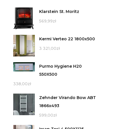
Klarstein St. Moritz
569,99
zł
Kermi Verteo 22 1800x500
3 321,00
zł
Purmo Hygiene H20
550X500
338,00
zł
Zehnder Virando Bow ABT
1866x493
599,00
zł
Irsap Tesi 4 500X1125