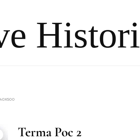
e Histor
040X500
Terma Poc 2