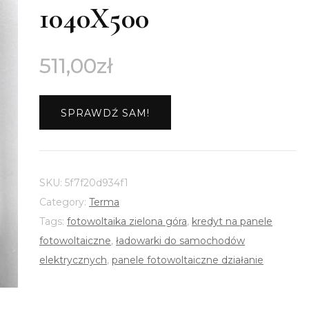
1040X500
511,00
zł
SPRAWDŹ SAM!
SKU:
5f7f20d934f1
Category:
Terma
Tags:
fotowoltaika zielona góra
,
kredyt na panele
fotowoltaiczne
,
ładowarki do samochodów
elektrycznych
,
panele fotowoltaiczne działanie