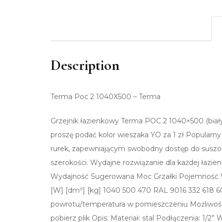
Description
Terma Poc 2 1040X500 – Terma
Grzejnik łazienkowy Terma POC 2 1040×500 (biały)
proszę podać kolor wieszaka YO za 1 zł Popularn
rurek, zapewniającym swobodny dostęp do suszon
szerokości. Wydajne rozwiązanie dla każdej łazi
Wydajność Sugerowana Moc Grzałki Pojemność 
[W] [dm³] [kg] 1040 500 470 RAL 9016 332 618 600
powrotu/temperatura w pomieszczeniu Możliwo
pobierz plik Opis: Materiał: stal Podłączenia: 1/