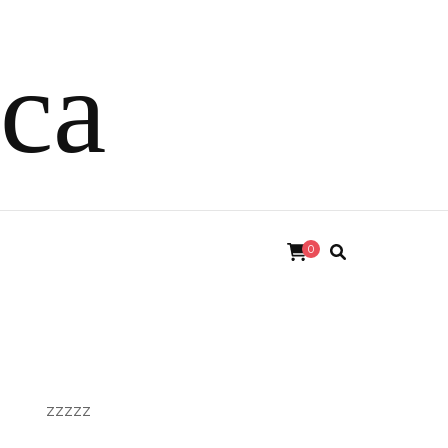
ica
0
zzzzz