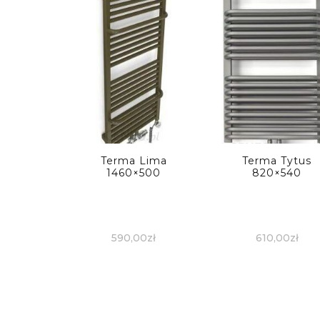
Terma Lima
Terma Tytus
1460×500
820×540
590,00
zł
610,00
zł