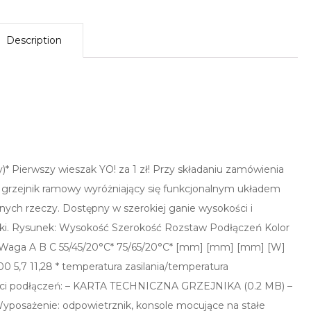
Description
* Pierwszy wieszak YO! za 1 zł! Przy składaniu zamówienia
y grzejnik ramowy wyróżniający się funkcjonalnym układem
ych rzeczy. Dostępny w szerokiej ganie wysokości i
enki. Rysunek: Wysokość Szerokość Rozstaw Podłączeń Kolor
Waga A B C 55/45/20°C* 75/65/20°C* [mm] [mm] [mm] [W]
 5,7 11,28 * temperatura zasilania/temperatura
ści podłączeń: – KARTA TECHNICZNA GRZEJNIKA (0.2 MB) –
2” Wyposażenie: odpowietrznik, konsole mocujące na stałe