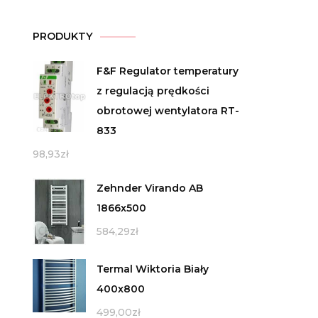
PRODUKTY
F&F Regulator temperatury
z regulacją prędkości
obrotowej wentylatora RT-
833
98,93
zł
Zehnder Virando AB
1866x500
584,29
zł
Termal Wiktoria Biały
400x800
499,00
zł