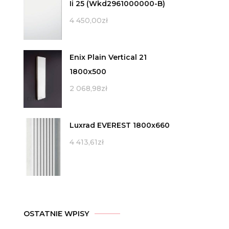
Ii 25 (Wkd2961000000-B)
4 450,00
zł
Enix Plain Vertical 21
1800x500
2 068,98
zł
Luxrad EVEREST 1800x660
4 413,61
zł
OSTATNIE WPISY