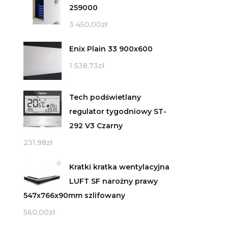
259000
3 450,00
zł
Enix Plain 33 900x600
1 538,73
zł
Tech podświetlany
regulator tygodniowy ST-
292 V3 Czarny
231,98
zł
Kratki kratka wentylacyjna
LUFT SF narożny prawy
547x766x90mm szlifowany
560,00
zł