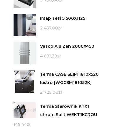
3 790,00
zł
Irsap Tesi 5 500X1125
2 457,00
zł
Vasco Alu Zen 2000X450
4 691,39
zł
Terma CASE SLIM 1810x520
lustro [WGCSM181052K]
2 725,00
zł
Terma Sterownik KTX1
chrom Split WEKT1KCROU
149,44
zł