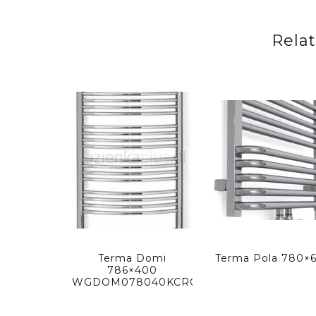
Rela
Terma Domi
Terma Pola 780×
786×400
WGDOM078040KCROSX