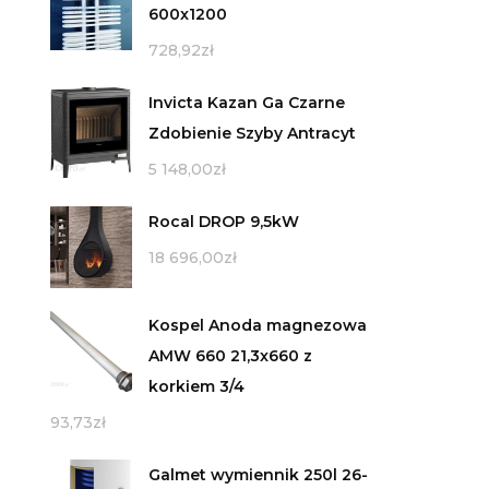
600x1200
728,92
zł
Invicta Kazan Ga Czarne
Zdobienie Szyby Antracyt
5 148,00
zł
Rocal DROP 9,5kW
18 696,00
zł
Kospel Anoda magnezowa
AMW 660 21,3x660 z
korkiem 3/4
93,73
zł
Galmet wymiennik 250l 26-