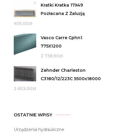
Kratki Kratka 17X49
Pozłacana Z Żaluzją
405,00
zł
Vasco Carre Cphn1
775X1200
2 738,90
zł
Zehnder Charleston
C3180/12/223C 5500x18000
3 653,00
zł
OSTATNIE WPISY
Urządzenia hydrauliczne