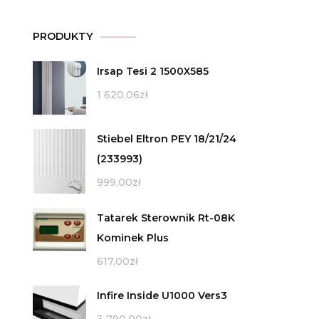
PRODUKTY
Irsap Tesi 2 1500X585
1 620,06
zł
Stiebel Eltron PEY 18/21/24
(233993)
999,00
zł
Tatarek Sterownik Rt-08K
Kominek Plus
617,00
zł
Infire Inside U1000 Vers3