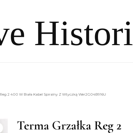
e Histor
 Reg 2 400 W Biała Kabel Spiralny Z Wtyczką Wer2G04B916U
Terma Grzałka Reg 2