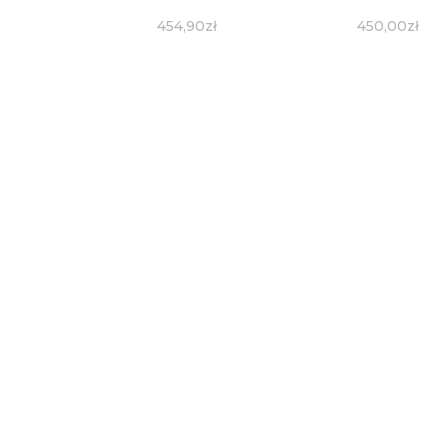
454,90
zł
450,00
zł