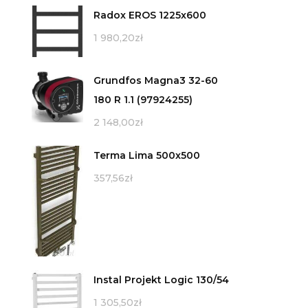
Radox EROS 1225x600
1 980,20
zł
Grundfos Magna3 32-60
180 R 1.1 (97924255)
2 148,00
zł
Terma Lima 500x500
357,56
zł
Instal Projekt Logic 130/54
1 305,50
zł