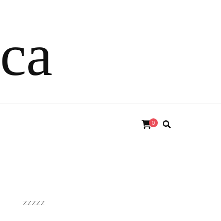
ica
0
zzzzz