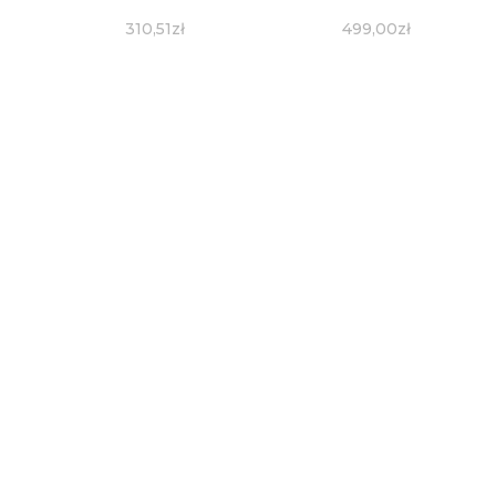
310,51
zł
499,00
zł