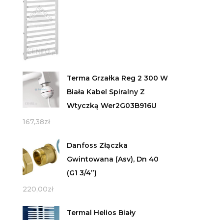
Terma Grzałka Reg 2 300 W
Biała Kabel Spiralny Z
Wtyczką Wer2G03B916U
167,38
zł
Danfoss Złączka
Gwintowana (Asv), Dn 40
(G1 3/4”)
220,00
zł
Termal Helios Biały