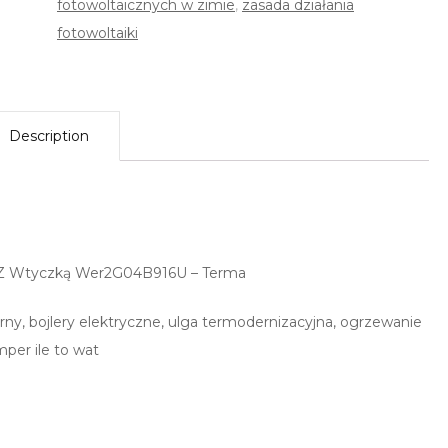
fotowoltaicznych w zimie
,
zasada działania
fotowoltaiki
Description
y Z Wtyczką Wer2G04B916U – Terma
rny, bojlery elektryczne, ulga termodernizacyjna, ogrzewanie
mper ile to wat