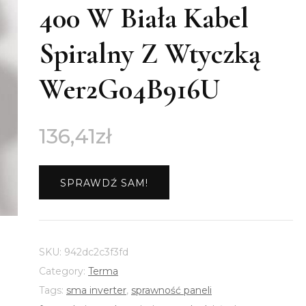
400 W Biała Kabel
Spiralny Z Wtyczką
Wer2G04B916U
136,41
zł
SPRAWDŹ SAM!
SKU:
942dc2c3f3fd
Category:
Terma
Tags:
sma inverter
,
sprawność paneli