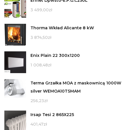
Ermet Dpwsto-E.P.G.C250L
3 499,00
zł
Thorma Wkład Alicante 8 kW
3 874,50
zł
Enix Plain 22 300x1200
1 008,48
zł
Terma Grzałka MOA z maskownicą 1000W
silver WEMOA10TSMAM
256,23
zł
Irsap Tesi 2 865X225
401,47
zł