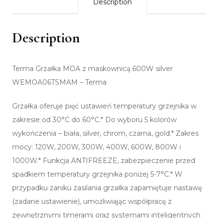
Description
Description
Terma Grzałka MOA z maskownicą 600W silver
WEMOA06TSMAM – Terma
Grzałka oferuje pięć ustawień temperatury grzejnika w
zakresie od 30°C do 60°C.* Do wyboru 5 kolorów
wykończenia – biała, silver, chrom, czarna, gold.* Zakres
mocy: 120W, 200W, 300W, 400W, 600W, 800W i
1000W.* Funkcja ANTIFREEZE, zabezpieczenie przed
spadkiem temperatury grzejnika poniżej 5-7°C.* W
przypadku zaniku zasilania grzałka zapamiętuje nastawę
(zadane ustawienie), umożliwiając współpracę z
zewnętrznymi timerami oraz systemami inteligentnych