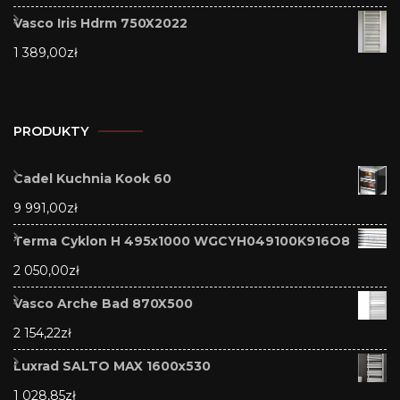
Vasco Iris Hdrm 750X2022
1 389,00
zł
PRODUKTY
Cadel Kuchnia Kook 60
9 991,00
zł
Terma Cyklon H 495x1000 WGCYH049100K916O8
2 050,00
zł
Vasco Arche Bad 870X500
2 154,22
zł
Luxrad SALTO MAX 1600x530
1 028,85
zł