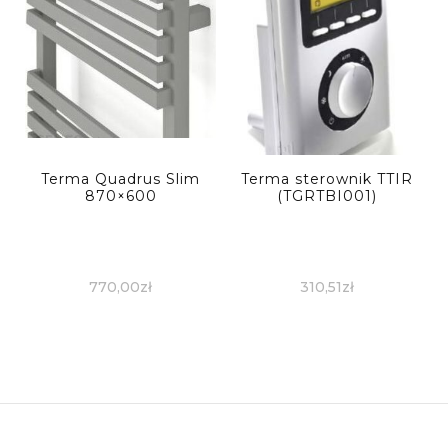
Terma Quadrus Slim
Terma sterownik TTIR
870×600
(TGRTBI001)
770,00
zł
310,51
zł