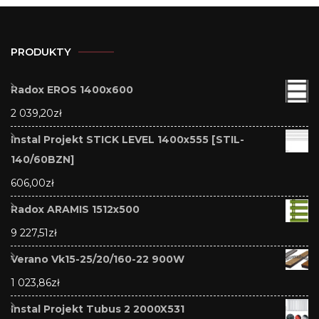
PRODUKTY
Radox EROS 1400x600
2 039,20
zł
Instal Projekt STICK LEVEL 1400x555 [STIL-
140/60BZN]
606,00
zł
Radox ARAMIS 1512x500
9 227,51
zł
Verano Vk15-25/20/160-22 900W
1 023,86
zł
Instal Projekt Tubus 2 2000X531