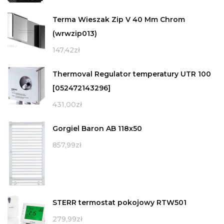
Terma Wieszak Zip V 40 Mm Chrom
(wrwzip013)
147,42
zł
Thermoval Regulator temperatury UTR 100
[052472143296]
431,00
zł
Gorgiel Baron AB 118x50
857,99
zł
STERR termostat pokojowy RTW501
279,99
zł