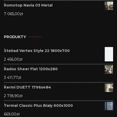
Romotop Navia 03 Metal
7 065,00
zł
PRODUKTY
Stelrad Vertex Style 22 1800x700
2 456,00
zł
Radox Sheer Flat 1200x280
3 411,77
zł
Kermi DUETT 1796x484
2 718,90
zł
Termal Classic Plus Biały 600x1000
669,00
zł