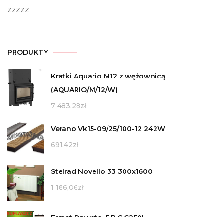
zzzzz
PRODUKTY
Kratki Aquario M12 z wężownicą
(AQUARIO/M/12/W)
7 483,28
zł
Verano Vk15-09/25/100-12 242W
691,42
zł
Stelrad Novello 33 300x1600
1 186,06
zł