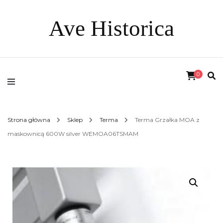
Ave Historica
0
Strona główna
Sklep
Terma
Terma Grzałka MOA z
maskownicą 600W silver WEMOA06TSMAM