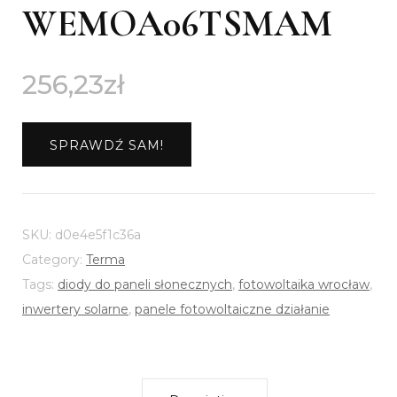
WEMOA06TSMAM
256,23
zł
SPRAWDŹ SAM!
SKU:
d0e4e5f1c36a
Category:
Terma
Tags:
diody do paneli słonecznych
,
fotowoltaika wrocław
,
inwertery solarne
,
panele fotowoltaiczne działanie