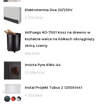
Elektrotermia Doa 20/230V
3 075,00
zł
ArtFuego KO-7001 Kosz na drewno w
kształcie walca na kółkach obciągnięty
skórą czarny
845,00
zł
Invicta Pyra 6184-44
13 098,00
zł
Instal Projekt Tubus 2 1200X1441
4 303,89
zł