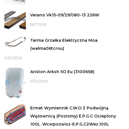
Verano Vk15-09/29/080-13 226W
567,10
zł
Terma Grzałka Elektryczna Moa
(welma06tcrou)
420,50
zł
Ariston Arksh 5O Eu (3100658)
475,00
zł
Ermet Wymiennik C.W.O Z Podwójną
Wężownicą (Poziomy) E.P.G.C Ocieplony
100L. Wcwpozwisz-E.P.G.C2Wez.100L