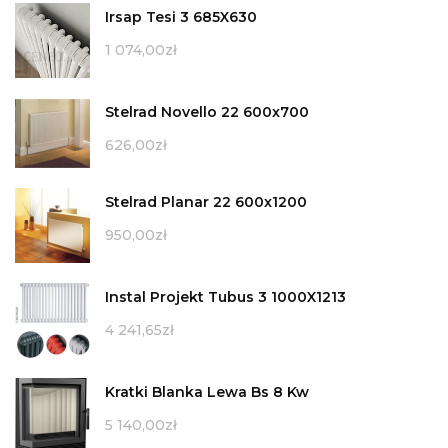
Irsap Tesi 3 685X630
1 074,00
zł
Stelrad Novello 22 600x700
626,00
zł
Stelrad Planar 22 600x1200
950,00
zł
Instal Projekt Tubus 3 1000X1213
4 241,65
zł
Kratki Blanka Lewa Bs 8 Kw
5 140,00
zł