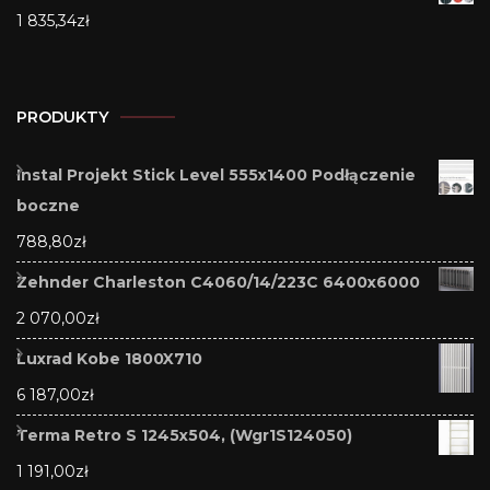
1 835,34
zł
PRODUKTY
Instal Projekt Stick Level 555x1400 Podłączenie
boczne
788,80
zł
Zehnder Charleston C4060/14/223C 6400x6000
2 070,00
zł
Luxrad Kobe 1800X710
6 187,00
zł
Terma Retro S 1245x504, (Wgr1S124050)
1 191,00
zł