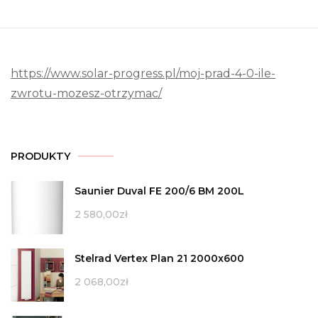
https://www.solar-progress.pl/moj-prad-4-0-ile-
zwrotu-mozesz-otrzymac/
PRODUKTY
Saunier Duval FE 200/6 BM 200L
2 580,00
zł
Stelrad Vertex Plan 21 2000x600
2 068,00
zł