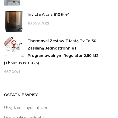
Invicta Altais 6108-44
10 599,00
zł
Thermoval Zestaw Z Matą Tv To 50
Zasilaną Jednostronnie I
Programowalnym Regulator 2,50 M2.
(Th505071701025)
467,00
zł
OSTATNIE WPISY
Urządzenia hydrauliczne
Przecinaki do nakrętek