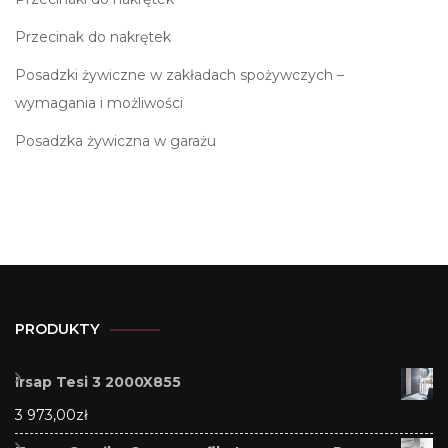
Przecinak do nakrętek
Posadzki żywiczne w zakładach spożywczych –
wymagania i możliwości
Posadzka żywiczna w garażu
PRODUKTY
Irsap Tesi 3 2000X855
3 973,00
zł