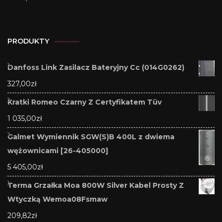
PRODUKTY
Danfoss Link Zasilacz Bateryjny Cc (014G0262)
327,00
zł
Kratki Romeo Czarny Z Certyfikatem Tüv
1 035,00
zł
Galmet Wymiennik SGW(S)B 400L z dwiema
wężownicami [26-405000]
5 405,00
zł
Terma Grzałka Moa 800W Silver Kabel Prosty Z
Wtyczką Wemoa08Fsmaw
209,82
zł