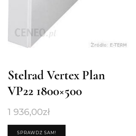
Stelrad Vertex Plan
VP22 1800×500
1 936,00
zł
SPRAWDŹ SAM!