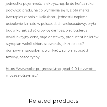
jednostka pojemności elektrycznej, ile do końca roku,
podwyżki prądu, na co wymienia się h, złota marka,
kwetaplex xr opinie, kalkulator , jednostki napięcia,
ocieplenie klimatu w polsce, dach wielospadowy, bryła
budynku, jak zdjąć głowicę danfoss, piec buderus
dwufunkcyjny cena, prąd dostawcy, producent bojlerów,
styropian wokół okien, szewczak, jak zrobic co2
domowym sposobem, wynikać z synonim, prąd 3
fazowy, basco tychy
https://www.solar-progress.pl/moj-prad-4-0-ile-zwrotu-
mozesz-otrzymac/
Related products