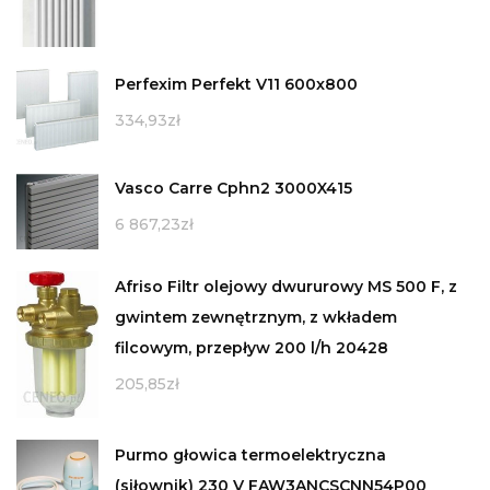
Perfexim Perfekt V11 600x800
334,93
zł
Vasco Carre Cphn2 3000X415
6 867,23
zł
Afriso Filtr olejowy dwururowy MS 500 F, z
gwintem zewnętrznym, z wkładem
filcowym, przepływ 200 l/h 20428
205,85
zł
Purmo głowica termoelektryczna
(siłownik) 230 V FAW3ANCSCNN54P00