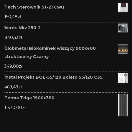
Tech Sterownik St-21 Cwu
150,48
zł
Vents Nkv 250-2
840,33
zł
Globmetal Biokominek wiszący 900x400
strukturalny Czarny
349,00
zł
Instal Projekt BOL-55/120 Bolero 55/120 C35
469,49
zł
Terma Triga 1900x380
1 670,00
zł