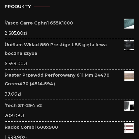
PRODUKTY
Vasco Carre Cphn1 655X1000
2 605,80
zł
Uniflam Wkład 850 Prestige LBS gięta lewa
boczna szyba
6 699,00
zł
Master Przewód Perforowany 611 Mm Bv470
Green470 (4514.594)
99,00
zł
Tech ST-294 v2
208,08
zł
Radox Combi 600x900
1 999,90
zł