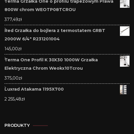
Terma Grzałka One o profilu trapezowym Prawa
800W chrom WEOTP08TCROU
377,49
zł
Red Grzałka do bojlera z termostatem GRBT
2000W 6/4" R231201004
145,00
zł
Terma One Profil K 30X30 1000W Grzałka
Elektryczna Chrom Weokx10Tcrou
375,00
zł
Luxrad Atakama 1195X700
2 255,48
zł
PRODUKTY