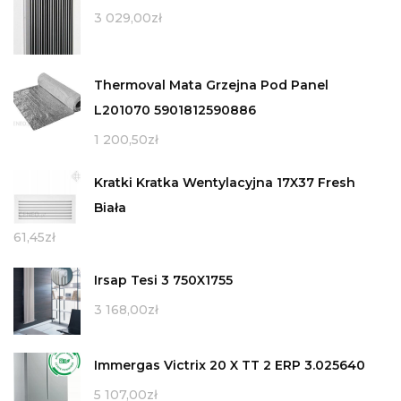
3 029,00
zł
Thermoval Mata Grzejna Pod Panel
L201070 5901812590886
1 200,50
zł
Kratki Kratka Wentylacyjna 17X37 Fresh
Biała
61,45
zł
Irsap Tesi 3 750X1755
3 168,00
zł
Immergas Victrix 20 X TT 2 ERP 3.025640
5 107,00
zł