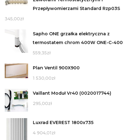
Przepływomierzami Standard Rzp03S
345,00
zł
Sapho ONE grzałka elektryczna z
termostatem chrom 400W ONE-C-400
559,35
zł
Plan Ventil 900X900
1 530,00
zł
Vaillant Moduł Vr40 (0020017744)
295,00
zł
Luxrad EVEREST 1800x735
4 904,01
zł