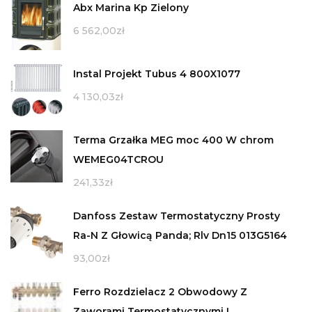
Abx Marina Kp Zielony
6 562,00
zł
Instal Projekt Tubus 4 800X1077
4 130,03
zł
Terma Grzałka MEG moc 400 W chrom
WEMEG04TCROU
241,33
zł
Danfoss Zestaw Termostatyczny Prosty
Ra-N Z Głowicą Panda; Rlv Dn15 013G5164
93,00
zł
Ferro Rozdzielacz 2 Obwodowy Z
Zaworami Termostatycznymi I