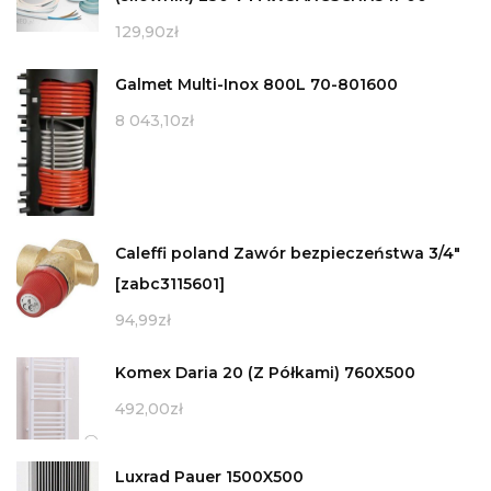
129,90
zł
Galmet Multi-Inox 800L 70-801600
8 043,10
zł
Caleffi poland Zawór bezpieczeństwa 3/4"
[zabc3115601]
94,99
zł
Komex Daria 20 (Z Półkami) 760X500
492,00
zł
Luxrad Pauer 1500X500