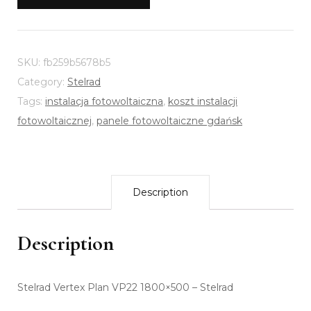
SKU:
fb259b5678b5
Category:
Stelrad
Tags:
instalacja fotowoltaiczna
,
koszt instalacji
fotowoltaicznej
,
panele fotowoltaiczne gdańsk
Description
Description
Stelrad Vertex Plan VP22 1800×500 – Stelrad