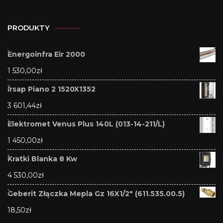
PRODUKTY
Energoinfra Eir 2000
1 530,00
zł
Irsap Piano 2 1520X1352
3 601,44
zł
Elektromet Venus Plus 140L (013-14-211/L)
1 450,00
zł
Kratki Blanka 8 Kw
4 530,00
zł
Geberit Złączka Mepla Gz 16X1/2" (611.535.00.5)
18,50
zł