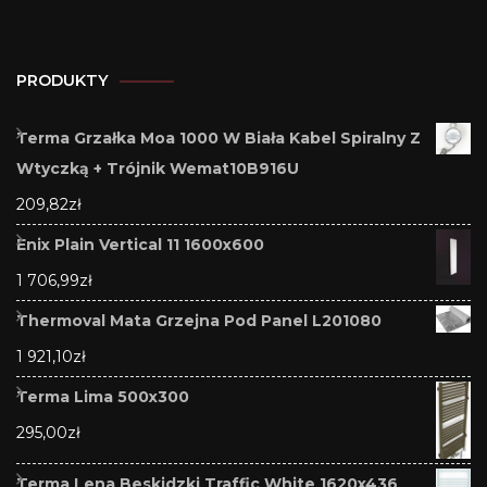
PRODUKTY
Terma Grzałka Moa 1000 W Biała Kabel Spiralny Z
Wtyczką + Trójnik Wemat10B916U
209,82
zł
Enix Plain Vertical 11 1600x600
1 706,99
zł
Thermoval Mata Grzejna Pod Panel L201080
1 921,10
zł
Terma Lima 500x300
295,00
zł
Terma Lena Beskidzki Traffic White 1620x436