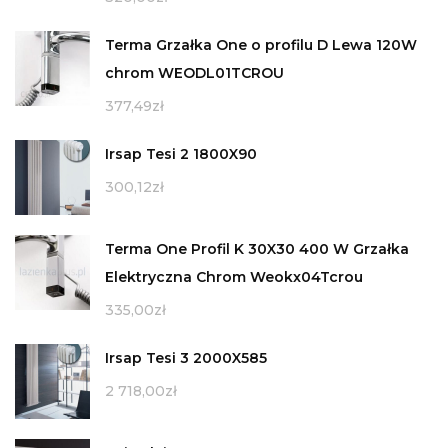
Terma Grzałka One o profilu D Lewa 120W
chrom WEODL01TCROU
377,49
zł
Irsap Tesi 2 1800X90
300,12
zł
Terma One Profil K 30X30 400 W Grzałka
Elektryczna Chrom Weokx04Tcrou
335,00
zł
Irsap Tesi 3 2000X585
2 718,00
zł