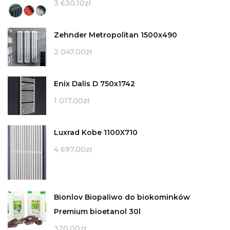
3 630,10
zł
Zehnder Metropolitan 1500x490
2 047,00
zł
Enix Dalis D 750x1742
1 017,00
zł
Luxrad Kobe 1100X710
4 697,00
zł
Bionlov Biopaliwo do biokominków
Premium bioetanol 30l
320,00
zł