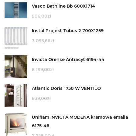
Vasco Bathline Bb 600X1714
906,00
zł
Instal Projekt Tubus 2 700X1259
3 095,66
zł
Invicta Orense Antracyt 6194-44
8 199,00
zł
Atlantic Doris 1750 W VENTILO
839,00
zł
Uniflam INVICTA MODENA kremowa emalia
6175-46
7 748,00
zł