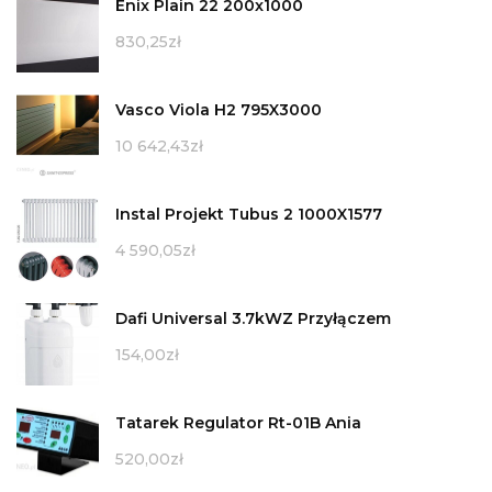
Enix Plain 22 200x1000
830,25
zł
Vasco Viola H2 795X3000
10 642,43
zł
Instal Projekt Tubus 2 1000X1577
4 590,05
zł
Dafi Universal 3.7kWZ Przyłączem
154,00
zł
Tatarek Regulator Rt-01B Ania
520,00
zł