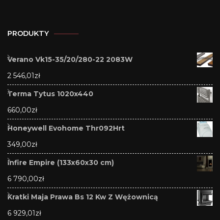
PRODUKTY
Verano Vk15-35/20/280-22 2083W
2 546,01
zł
Terma Tytus 1020x440
660,00
zł
Honeywell Evohome Thr092Hrt
349,00
zł
Infire Empire (133x60x30 cm)
6 790,00
zł
Kratki Maja Prawa Bs 12 Kw Z Wężownicą
6 929,01
zł