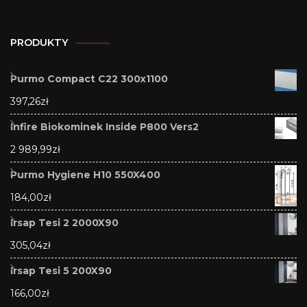
PRODUKTY
Purmo Compact C22 300x1100
397,26
zł
Infire Biokominek Inside P800 Vers2
2 989,99
zł
Purmo Hygiene H10 550X400
184,00
zł
Irsap Tesi 2 2000X90
305,04
zł
Irsap Tesi 5 200X90
166,00
zł