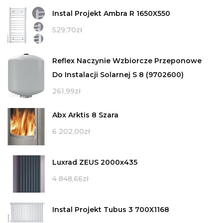
Instal Projekt Ambra R 1650X550
529,70
zł
Reflex Naczynie Wzbiorcze Przeponowe
Do Instalacji Solarnej S 8 (9702600)
261,99
zł
Abx Arktis 8 Szara
6 202,00
zł
Luxrad ZEUS 2000x435
4 848,66
zł
Instal Projekt Tubus 3 700X1168