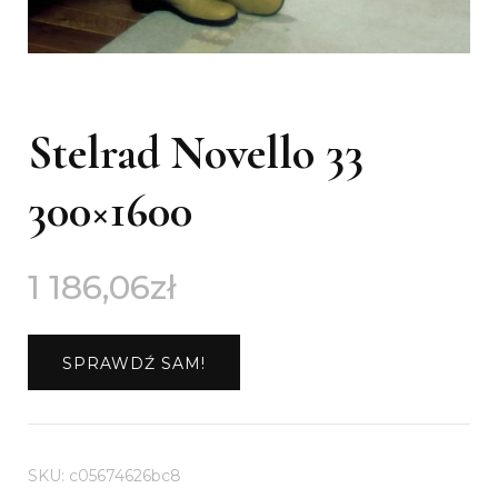
Stelrad Novello 33
300×1600
1 186,06
zł
SPRAWDŹ SAM!
SKU:
c05674626bc8