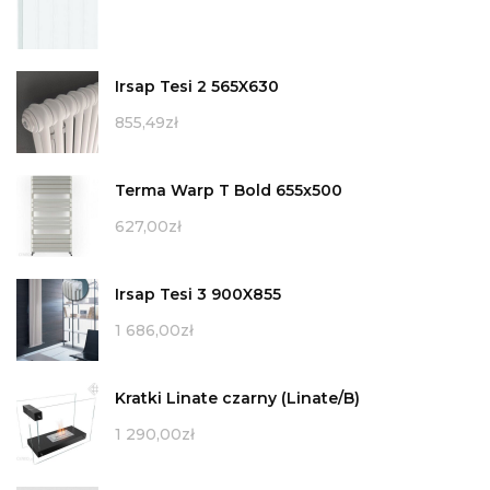
Irsap Tesi 2 565X630
855,49
zł
Terma Warp T Bold 655x500
627,00
zł
Irsap Tesi 3 900X855
1 686,00
zł
Kratki Linate czarny (Linate/B)
1 290,00
zł