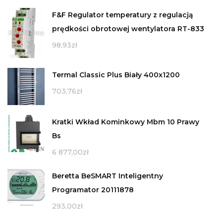
F&F Regulator temperatury z regulacją
prędkości obrotowej wentylatora RT-833
98,93
zł
Termal Classic Plus Biały 400x1200
703,76
zł
Kratki Wkład Kominkowy Mbm 10 Prawy
Bs
6 877,00
zł
Beretta BeSMART Inteligentny
Programator 20111878
293,00
zł