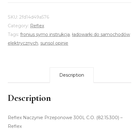
SKU:
2fd14d49a576
Category:
Reflex
Tags:
fronius symo instrukcja
,
ładowarki do samochodów
elektrycznych
,
sunsol opinie
Description
Description
Reflex Naczynie Przeponowe 300L C.O. (82.15.300) –
Reflex