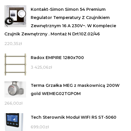
Kontakt-Simon Simon 54 Premium
Regulator Temperatury Z Czujnikiem
Zewnętrznym 16 A 230V~. W Komplecie
Czujnik Zewnętrzny . Montaż N Drt10Z.02/46
220,35
zł
Radox EMPIRE 1280x700
3 425,06
zł
Terma Grzałka MEG z maskownicą 200W
gold WEMEG02TGPOM
266,00
zł
Tech Sterownik Moduł WIFI RS ST-5060
699,00
zł