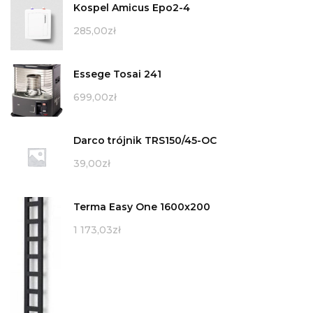
Kospel Amicus Epo2-4
285,00
zł
Essege Tosai 241
699,00
zł
Darco trójnik TRS150/45-OC
39,00
zł
Terma Easy One 1600x200
1 173,03
zł