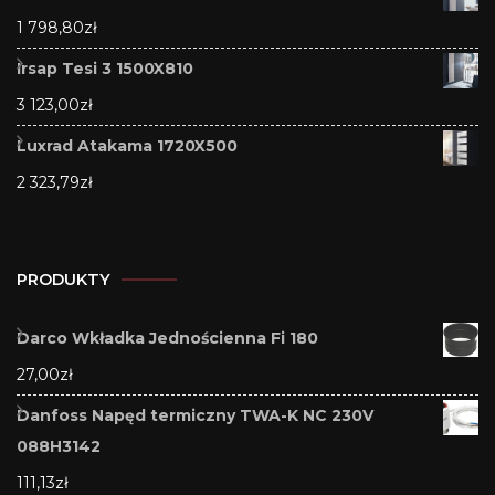
1 798,80
zł
Irsap Tesi 3 1500X810
3 123,00
zł
Luxrad Atakama 1720X500
2 323,79
zł
PRODUKTY
Darco Wkładka Jednościenna Fi 180
27,00
zł
Danfoss Napęd termiczny TWA-K NC 230V
088H3142
111,13
zł