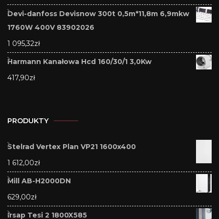
Devi-danfoss Devisnow 300t 0,5m*11,8m 6,9mkw
1760W 400V 83902026
1 095,32
zł
Harmann Kanałowa Hcd 160/30/1 3,0Kw
417,90
zł
PRODUKTY
Stelrad Vertex Plan VP21 1600x400
1 612,00
zł
Mill AB-H2000DN
629,00
zł
Irsap Tesi 2 1800X585