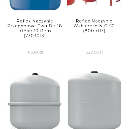
Reflex Naczynie
Reflex Naczynie
Przeponowe Cwu De-18
Wzbiorcze N G-50
10Bar/70 Refix
(8001013)
(7303013)
166,00
zł
329,99
zł