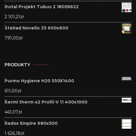
Instal Projekt Tubus 2 1800X622
2 101,21
zł
Stelrad Novello 33 600x600
791,00
zł
PRODUKTY
Purmo Hygiene H20 550X1400
611,00
zł
Kermi therm-x2 Profil-V 11 400x1000
461,07
zł
Radox Empire 680x500
1 626,18
zł