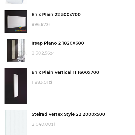
Enix Plain 22 500x700
896,67
zł
Irsap Piano 2 1820X680
2 302,56
zł
Enix Plain Vertical 11 1600x700
1 883,01
zł
Stelrad Vertex Style 22 2000x500
2 040,00
zł