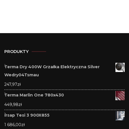
PRODUKTY
Terma Dry 400W Grzałka Elektryczna Silver
Wedry04Tsmau
247,97
zł
Terma Marlin One 780x430
449,98
zł
Irsap Tesi 3 900X855
1 686,00
zł