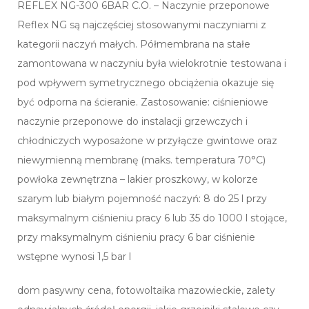
REFLEX NG-300 6BAR C.O. – Naczynie przeponowe
Reflex NG są najczęściej stosowanymi naczyniami z
kategorii naczyń małych. Półmembrana na stałe
zamontowana w naczyniu była wielokrotnie testowana i
pod wpływem symetrycznego obciążenia okazuje się
być odporna na ścieranie. Zastosowanie: ciśnieniowe
naczynie przeponowe do instalacji grzewczych i
chłodniczych wyposażone w przyłącze gwintowe oraz
niewymienną membranę (maks. temperatura 70°C)
powłoka zewnętrzna – lakier proszkowy, w kolorze
szarym lub białym pojemność naczyń: 8 do 25 l przy
maksymalnym ciśnieniu pracy 6 lub 35 do 1000 l stojące,
przy maksymalnym ciśnieniu pracy 6 bar ciśnienie
wstępne wynosi 1,5 bar l
dom pasywny cena, fotowoltaika mazowieckie, zalety