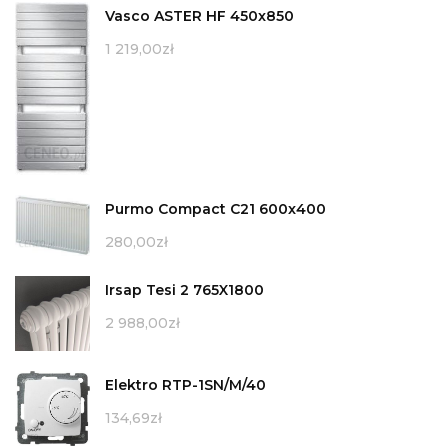
Vasco ASTER HF 450x850
1 219,00
zł
Purmo Compact C21 600x400
280,00
zł
Irsap Tesi 2 765X1800
2 988,00
zł
Elektro RTP-1SN/M/40
134,69
zł