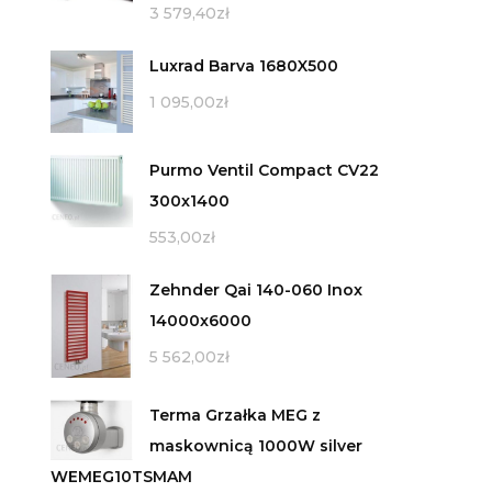
3 579,40
zł
Luxrad Barva 1680X500
1 095,00
zł
Purmo Ventil Compact CV22
300x1400
553,00
zł
Zehnder Qai 140-060 Inox
14000x6000
5 562,00
zł
Terma Grzałka MEG z
maskownicą 1000W silver
WEMEG10TSMAM