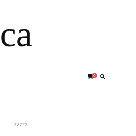
ica
0
zzzzz