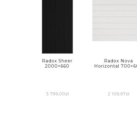
Radox Sheer
Radox Nova
2000×660
Horizontal 700×
3 799,00
zł
2 109,97
zł