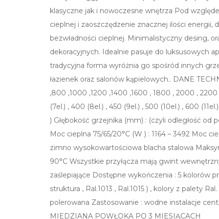
klasyczne jak i nowoczesne wnętrza Pod względe
cieplnej i zaoszczędzenie znacznej ilości energii,
bezwładności cieplnej. Minimalistyczny desing, o
dekoracyjnych. Idealnie pasuje do luksusowych a
tradycyjna forma wyróżnia go spośród innych grz
łazienek oraz salonów kąpielowych.. DANE T
,800 ,1000 ,1200 ,1400 ,1600 , 1800 , 2000 , 2200 m
(7el.) , 400 (8el.) , 450 (9el.) , 500 (10el.) , 600 (
) Głębokość grzejnika (mm) : (czyli odległość od
Moc cieplna 75/65/20°C (W ) : 1164 – 3492 Moc ci
zimno wysokowartościowa blacha stalowa Maksyma
90°C Wszystkie przyłącza mają gwint wewnętrzny 
zaślepiające Dostępne wykończenia : 5 kolorów pro
struktura , Ral.1013 , Ral.1015 ) , kolory z palety Ra
polerowana Zastosowanie : wodne instalacje 
MIEDZIANA POWŁOKA PO 3 MIESIĄCACH R