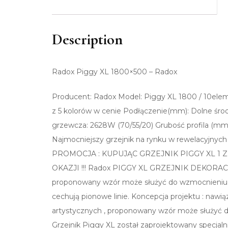
Description
Radox Piggy XL 1800×500 – Radox
Producent: Radox Model: Piggy XL 1800 / 10ele
z 5 kolorów w cenie Podłączenie(mm): Dolne ś
grzewcza: 2628W (70/55/20) Grubość profila (mm) :
Najmocniejszy grzejnik na rynku w rewelacyjny
PROMOCJA : KUPUJĄC GRZEJNIK PIGGY XL 1
OKAZJI !!! Radox PIGGY XL GRZEJNIK DEKORACYJN
proponowany wzór może służyć do wzmocnieniu 
cechują pionowe linie. Koncepcja projektu : nawią
artystycznych , proponowany wzór może służyć
Grzejnik Piggy XL został zaprojektowany specjal