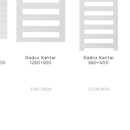
Radox Kantar
Radox Kantar
600
1260×500
660×400
3 807,86
zł
3 028,90
zł