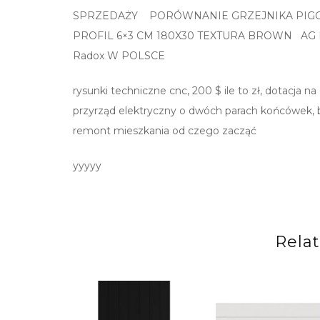
SPRZEDAŻY PORÓWNANIE GRZEJNIKA PIGGY X
PROFIL 6×3 CM 180X30 TEXTURA BROWN AG
Radox W POLSCE
rysunki techniczne cnc, 200 $ ile to zł, dotacja
przyrząd elektryczny o dwóch parach końcówek, br
remont mieszkania od czego zacząć
yyyyy
Rela