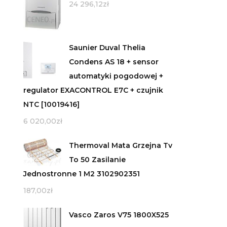
24 296,12
zł
Saunier Duval Thelia
Condens AS 18 + sensor
automatyki pogodowej +
regulator EXACONTROL E7C + czujnik
NTC [10019416]
6 020,00
zł
Thermoval Mata Grzejna Tv
To 50 Zasilanie
Jednostronne 1 M2 3102902351
187,00
zł
Vasco Zaros V75 1800X525