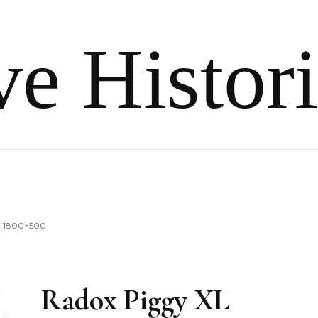
e Histor
L 1800×500
Radox Piggy XL