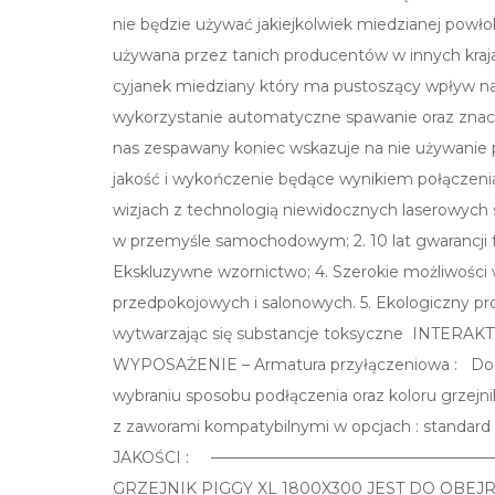
nie będzie używać jakiejkolwiek miedzianej powłok
używana przez tanich producentów w innych kraja
cyjanek miedziany który ma pustoszący wpływ na
wykorzystanie automatyczne spawanie oraz znac
nas zespawany koniec wskazuje na nie używani
jakość i wykończenie będące wynikiem połączen
wizjach z technologią niewidocznych laserowych
w przemyśle samochodowym; 2. 10 lat gwarancji fab
Ekskluzywne wzornictwo; 4. Szerokie możliwości
przedpokojowych i salonowych. 5. Ekologiczny pr
wytwarzając się substancje toksyczne INT
WYPOSAŻENIE – Armatura przyłączeniowa : Do gr
wybraniu sposobu podłączenia oraz koloru grzejni
z zaworami kompatybilnymi w opcjach : standar
JAKOŚCI : ————————————————
GRZEJNIK PIGGY XL 1800X300 JEST DO OBE