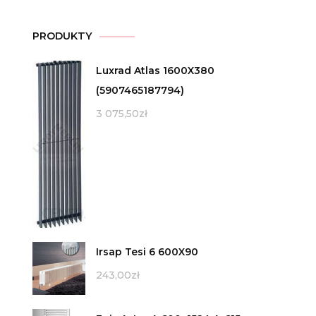
PRODUKTY
Luxrad Atlas 1600X380
(5907465187794)
3 075,50
zł
Irsap Tesi 6 600X90
243,00
zł