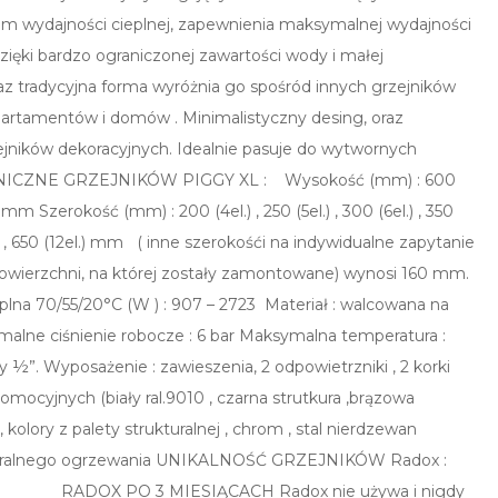
m wydajności cieplnej, zapewnienia maksymalnej wydajności
 dzięki bardzo ograniczonej zawartości wody i małej
raz tradycyjna forma wyróżnia go spośród innych grzejników
partamentów i domów . Minimalistyczny desing, oraz
ejników dekoracyjnych. Idealnie pasuje do wytwornych
ECHNICZNE GRZEJNIKÓW PIGGY XL : Wysokość (mm) : 600
m Szerokość (mm) : 200 (4el.) , 250 (5el.) , 300 (6el.) , 350
11el.) , 650 (12el.) mm ( inne szerokośći na indywidualne zapytanie
 powierzchni, na której zostały zamontowane) wynosi 160 mm.
eplna 70/55/20°C (W ) : 907 – 2723 Materiał : walcowana na
lne ciśnienie robocze : 6 bar Maksymalna temperatura :
½”. Wyposażenie : zawieszenia, 2 odpowietrzniki , 2 korki
mocyjnych (biały ral.9010 , czarna strutkura ,brązowa
l. , kolory z palety strukturalnej , chrom , stal nierdzewan
centralnego ogrzewania UNIKALNOŚĆ GRZEJNIKÓW Radox :
ADOX PO 3 MIESIĄCACH Radox nie używa i nigdy