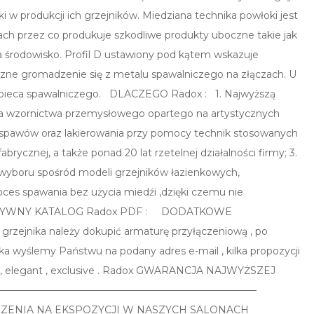
i w produkcji ich grzejników. Miedziana technika powłoki jest
ch przez co produkuje szkodliwe produkty uboczne takie jak
 środowisko. Profil D ustawiony pod kątem wskazuje
zne gromadzenie się z metalu spawalniczego na złączach. U
e pieca spawalniczego. DLACZEGO Radox : 1. Najwyższą
ia wzornictwa przemysłowego opartego na artystycznych
 spawów oraz lakierowania przy pomocy technik stosowanych
rycznej, a także ponad 20 lat rzetelnej działalności firmy; 3.
 wyboru spośród modeli grzejników łazienkowych,
oces spawania bez użycia miedźi ,dzięki czemu nie
ERAKTYWNY KATALOG Radox PDF : DODATKOWE
zejnika należy dokupić armaturę przyłączeniową , po
ka wyślemy Państwu na podany adres e-mail , kilka propozycji
d , elegant , exclusive . Radox GWARANCJA NAJWYŻSZEJ
————————————————————————————–
JRZENIA NA EKSPOZYCJI W NASZYCH SALONACH