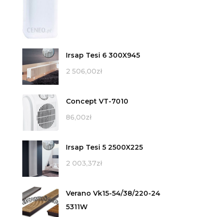
Irsap Tesi 6 300X945
2 506,00
zł
Concept VT-7010
86,00
zł
Irsap Tesi 5 2500X225
2 003,37
zł
Verano Vk15-54/38/220-24
5311W