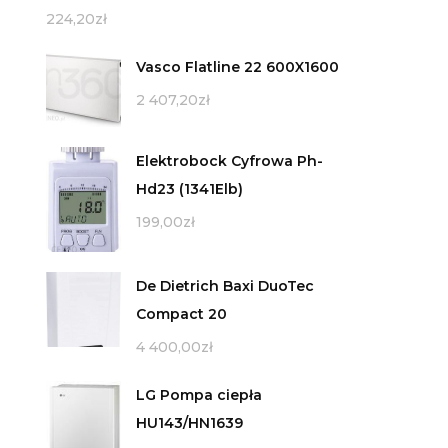
224,20
zł
Vasco Flatline 22 600X1600
2 407,20
zł
Elektrobock Cyfrowa Ph-
Hd23 (1341Elb)
199,00
zł
De Dietrich Baxi DuoTec
Compact 20
4 400,00
zł
LG Pompa ciepła
HU143/HN1639