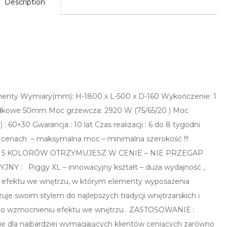
Description
menty Wymiary(mm): H-1800 x L-500 x D-160 Wykończenie: 1
rodkowe 50mm Moc grzewcza: 2920 W (75/65/20 ) Moc
 60×30 Gwarancja : 10 lat Czas realizacji : 6 do 8 tygodni
ch cenach – maksymalna moc – minimalna szerokość !!!
 Z 5 KOLORÓW OTRZYMUJESZ W CENIE – NIE PRZEGAP
Y : Piggy XL – innowacyjny kształt – duża wydajność ,
efektu we wnętrzu, w którym elementy wyposażenia
zuje swoim stylem do najlepszych tradycji wnętrzarskich i
 do wzmocnieniu efektu we wnętrzu . ZASTOSOWANIE :
nie dla najbardziej wymagających klientów ceniących zarówno