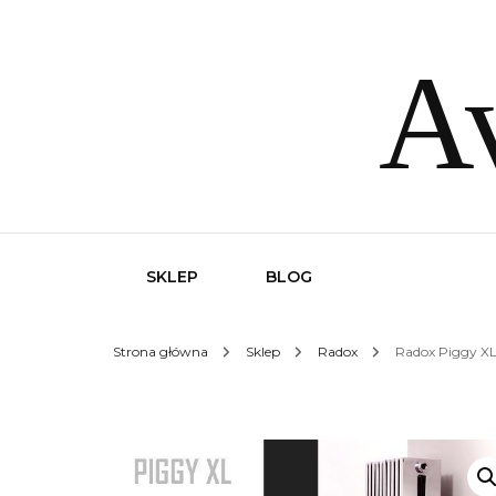
Av
SKLEP
BLOG
Strona główna
Sklep
Radox
Radox Piggy X