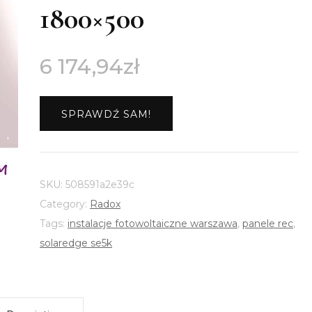
1800×500
6 174,94
zł
SPRAWDŹ SAM!
SKU:
508591a2e39c
Category:
Radox
Tags:
instalacje fotowoltaiczne warszawa
,
panele rec
,
solaredge se5k