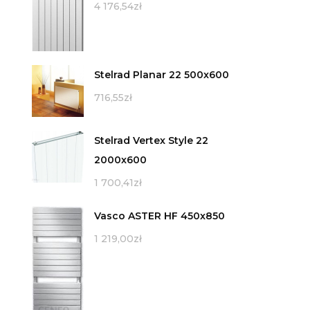
4 176,54
zł
Stelrad Planar 22 500x600
716,55
zł
Stelrad Vertex Style 22
2000x600
1 700,41
zł
Vasco ASTER HF 450x850
1 219,00
zł