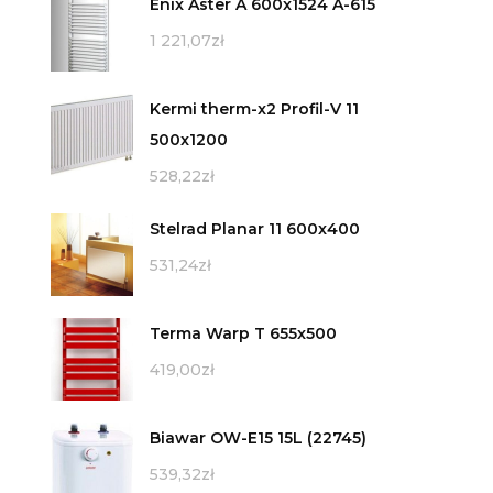
Enix Aster A 600x1524 A-615
1 221,07
zł
Kermi therm-x2 Profil-V 11
500x1200
528,22
zł
Stelrad Planar 11 600x400
531,24
zł
Terma Warp T 655x500
419,00
zł
Biawar OW-E15 15L (22745)
539,32
zł