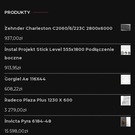
PRODUKTY
Zehnder Charleston C2060/6/223C 2800x6000
937,00
zł
Instal Projekt Stick Level 555x1800 Podłączenie
boczne
913,95
zł
Gorgiel Ae 116X44
608,22
zł
Radeco Plaza Plus 1230 X 600
3 279,00
zł
Invicta Pyra 6184-48
15 598,00
zł