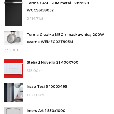
Terma CASE SLIM metal 1585x520
WGCSS158052
2 114,71
zł
Terma Grzałka MEG z maskownicą 200W
czarna WEMEG02T905M
233,00
zł
Stelrad Novello 21 400X700
513,00
zł
Irsap Tesi 5 1000X495
1 671,00
zł
Imers Art 1 530x1000