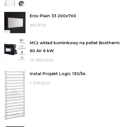
Enix Plain 33 200x700
991,87
zł
MCz wkład kominkowy na pellet Boxtherm
60 Air 6 kW
13 050,00
zł
Instal Projekt Logic 130/54
1 305,50
zł