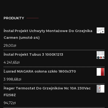
PRODUKTY
Instal Projekt Uchwyty Montażowe Do Grzejnika
Carmen (umstd-z4)
29,00
zł
Instal Projekt Tubus 3 1000X1213
4 241,65
zł
Luxrad NIAGARA osłona szkło 1800x370
3 998,68
zł
Hager Termostat Do Grzejników Nc 10A 230Vac
Fl258Z
94,72
zł