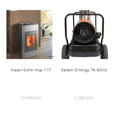
Haas+Sohn Hsp 1.17
Xaram Energy Tk-80Id
10 356,60
zł
3 285,00
zł