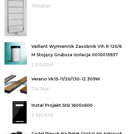
730,50
zł
Vaillant Wymiennik Zasobnik Vih R 120/6
M Stojący Grubsza Izolacja 0010015937
2 510,00
zł
Verano Vk15-11/20/130-12 309W
714,76
zł
Instal Projekt SISI 1600x600
3 325,97
zł
Cadel Piecyk Na Pelet Cristal Air Antracyt