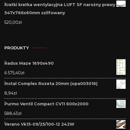
Kratki kratka wentylacyjna LUFT SF narożny prawy
547x766x60mm szlifowany
520,00
zł
PRODUKTY
Radox Maze 1690x490
6 575,40
zł
Instal Complex Rozeta 20mm (opa003016)
8,94
zł
Purmo Ventil Compact CV11 600x2000
588,43
zł
Verano Vk15-09/25/100-12 242W