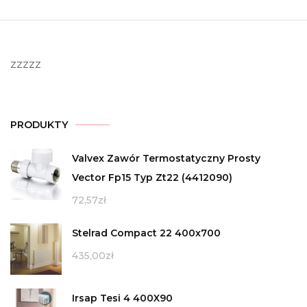
zzzzz
PRODUKTY
Valvex Zawór Termostatyczny Prosty
Vector Fp15 Typ Zt22 (4412090)
72,57
zł
Stelrad Compact 22 400x700
435,00
zł
Irsap Tesi 4 400X90