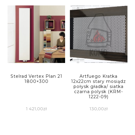
Stelrad Vertex Plan 21
Artfuego Kratka
1800×300
12x22cm stary mosiądz
połysk gładka/ siatka
czarna polysk (KRM-
1222-09)
1 421,00
zł
130,00
zł