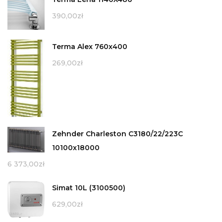
390,00
zł
Terma Alex 760x400
269,00
zł
Zehnder Charleston C3180/22/223C
10100x18000
6 373,00
zł
Simat 10L (3100500)
629,00
zł