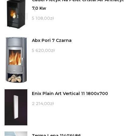
7,0 Kw
5 108,00
zł
Abx Pori 7 Czarna
5 620,00
zł
Enix Plain Art Vertical 11 1800x700
2 214,00
zł
Terma Lena 1140X486