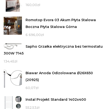
160,00
zł
Romotop Evora 03 Akum Płyta Stalowa
Boczna Płyta Stalowa Górna
6 696,00
zł
Sapho Grzałka elektryczna bez termostatu
300W 7145
134,45
zł
Biawar Anoda Odizolowana Ø26X650
(20925)
60,07
zł
Instal Projekt Standard 1402x400
552,53
zł