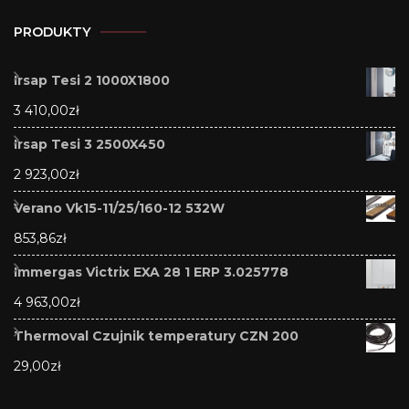
PRODUKTY
Irsap Tesi 2 1000X1800
3 410,00
zł
Irsap Tesi 3 2500X450
2 923,00
zł
Verano Vk15-11/25/160-12 532W
853,86
zł
Immergas Victrix EXA 28 1 ERP 3.025778
4 963,00
zł
Thermoval Czujnik temperatury CZN 200
29,00
zł