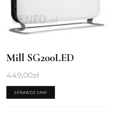
Mill SG200LED
449,00
zł
SPRAWDŹ SAM!