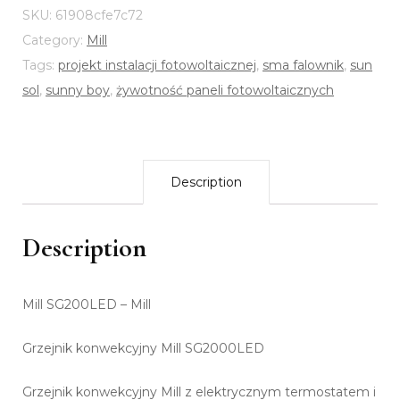
SKU:
61908cfe7c72
Category:
Mill
Tags:
projekt instalacji fotowoltaicznej
,
sma falownik
,
sun
sol
,
sunny boy
,
żywotność paneli fotowoltaicznych
Description
Description
Mill SG200LED – Mill
Grzejnik konwekcyjny Mill SG2000LED
Grzejnik konwekcyjny Mill z elektrycznym termostatem i