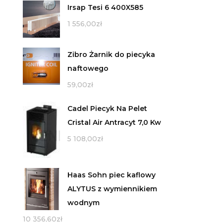
Irsap Tesi 6 400X585
1 556,00
zł
Zibro Żarnik do piecyka
naftowego
59,00
zł
Cadel Piecyk Na Pelet
Cristal Air Antracyt 7,0 Kw
5 108,00
zł
Haas Sohn piec kaflowy
ALYTUS z wymiennikiem
wodnym
10 356,60
zł