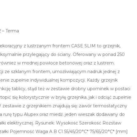
 – Terma
koracyjny z lustrzanym frontem CASE SLIM to grzejnik,
ksymalnie przylegający do ściany. Oferowany w ponad 250
 również w modnej powłoce betonowej oraz z lustrem.
cji ze szklanym frontem, umożliwiającym nadruk jednej z
enie zupełnie indywidualnej kompozycji. Każdy grzejnik
nkcję tablicy, stąd też w zestawie drobny upominek w postaci
ić się kolorystycznie w bryłę grzejnika, jak i odciąć zupełnie
estawie z grzejnikiem znajdują się: zawór termostatyczny
 rurę typu Alupex oraz miedź. jeden wieszak dodawany do
ałki elektrycznej. Rysunek: Wysokość Szerokość Rozstaw
ałki Pojemność Waga A B C1 55/45/20°C* 75/65/20°C* [mm]