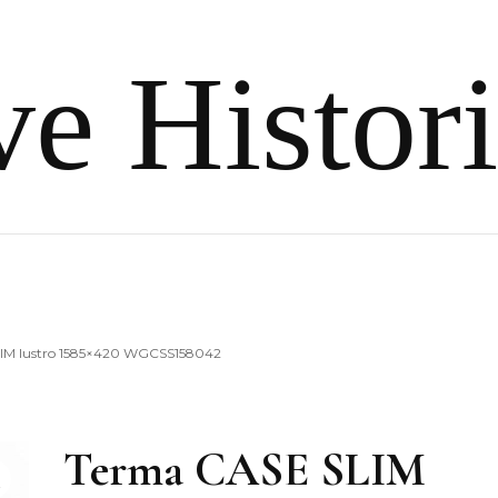
e Histor
IM lustro 1585×420 WGCSS158042
Terma CASE SLIM