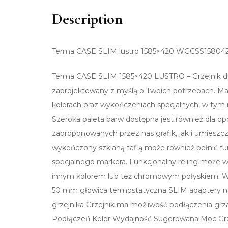
Description
Terma CASE SLIM lustro 1585×420 WGCSS158042
Terma CASE SLIM 1585×420 LUSTRO – Grzejnik de
zaprojektowany z myślą o Twoich potrzebach. Ma
kolorach oraz wykończeniach specjalnych, w tym
Szeroka paleta barw dostępna jest również dla op
zaproponowanych przez nas grafik, jak i umieszcz
wykończony szklaną taflą może również pełnić fu
specjalnego markera. Funkcjonalny reling może wtop
innym kolorem lub też chromowym połyskiem. W z
50 mm głowica termostatyczna SLIM adaptery na
grzejnika Grzejnik ma możliwość podłączenia grz
Podłączeń Kolor Wydajność Sugerowana Moc Grz