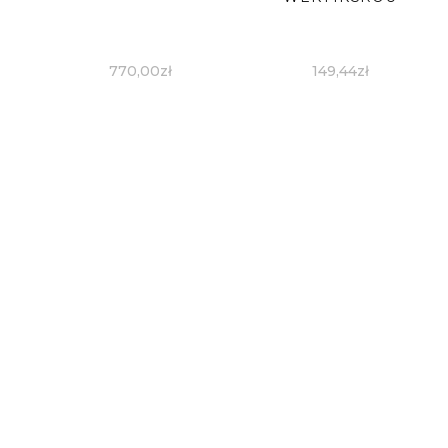
770,00
zł
149,44
zł