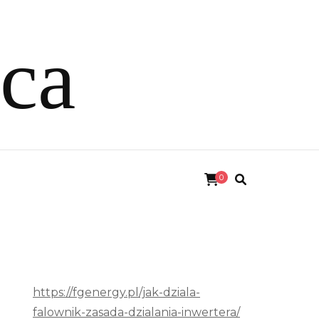
ica
0
https://fgenergy.pl/jak-dziala-
falownik-zasada-dzialania-inwertera/