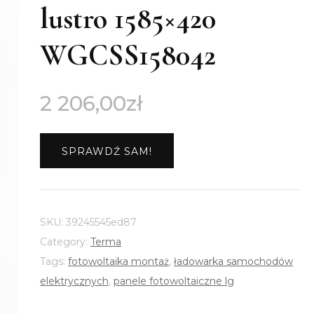
lustro 1585×420
WGCSS158042
2 206,00
zł
SPRAWDŹ SAM!
SKU:
39245545ed87
Category:
Terma
Tags:
fotowoltaika montaż
,
ładowarka samochodów
elektrycznych
,
panele fotowoltaiczne lg