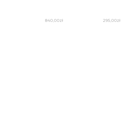
840,00
zł
295,00
zł