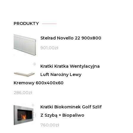
PRODUKTY
Stelrad Novello 22 900x800
901,00
zł
Kratki Kratka Wentylacyjna
Luft Narożny Lewy
Kremowy 600x400x60
286,00
zł
Kratki Biokominek Golf Szlif
Z Szybą + Biopaliwo
760,00
zł