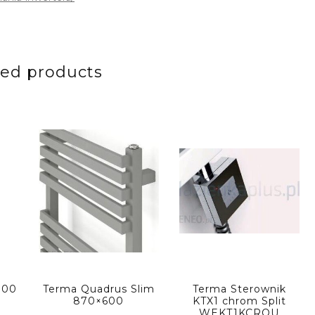
ted products
300
Terma Quadrus Slim
Terma Sterownik
870×600
KTX1 chrom Split
WEKT1KCROU