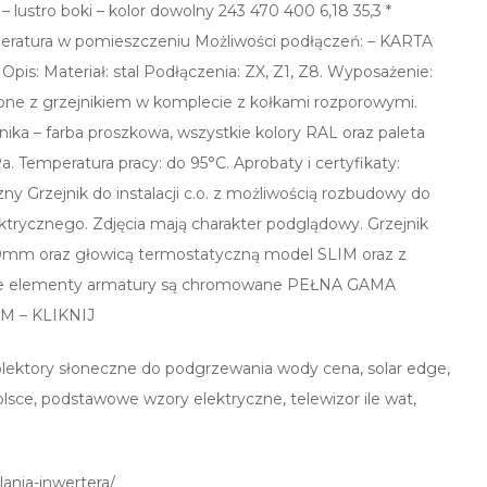
lustro boki – kolor dowolny 243 470 400 6,18 35,3 *
eratura w pomieszczeniu Możliwości podłączeń: – KARTA
is: Materiał: stal Podłączenia: ZX, Z1, Z8. Wyposażenie:
zone z grzejnikiem w komplecie z kołkami rozporowymi.
jnika – farba proszkowa, wszystkie kolory RAL oraz paleta
. Temperatura pracy: do 95°C. Aprobaty i certyfikaty:
ny Grzejnik do instalacji c.o. z możliwością rozbudowy do
ktrycznego. Zdjęcia mają charakter podglądowy. Grzejnik
0mm oraz głowicą termostatyczną model SLIM oraz z
stkie elementy armatury są chromowane PEŁNA GAMA
 – KLIKNIJ
 kolektory słoneczne do podgrzewania wody cena, solar edge,
lsce, podstawowe wzory elektryczne, telewizor ile wat,
lania-inwertera/