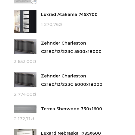
Luxrad Atakama 745X700
1 270,76
zł
Zehnder Charleston
C3180/12/223C 5500x18000
3 653,00
zł
Zehnder Charleston
C2180/13/223C 6000x18000
2 774,00
zł
Terma Sherwood 330x1600
2 172,71
zł
Luxard Nebraska 1795X600