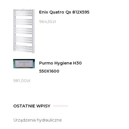
Enix Quatro Qx 812X595
964,55
zł
Purmo Hygiene H30
550X1600
981,00
zł
OSTATNIE WPISY
Urządzenia hydrauliczne