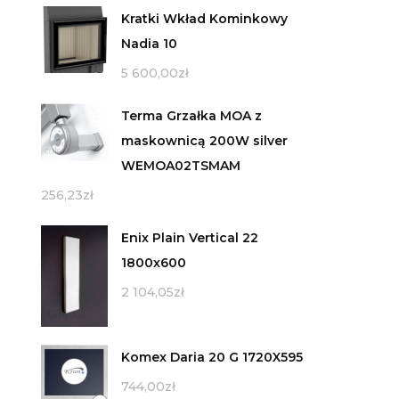
Kratki Wkład Kominkowy
Nadia 10
5 600,00
zł
Terma Grzałka MOA z
maskownicą 200W silver
WEMOA02TSMAM
256,23
zł
Enix Plain Vertical 22
1800x600
2 104,05
zł
Komex Daria 20 G 1720X595
744,00
zł