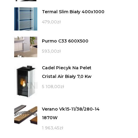
Termal Slim Biały 400x1000
479,00
zł
Purmo C33 600X500
593,00
zł
Cadel Piecyk Na Pelet
Cristal Air Biały 7,0 Kw
5 108,00
zł
Verano Vk15-11/38/280-14
1870W
1 963,45
zł