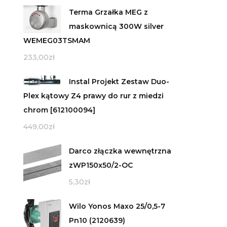
Terma Grzałka MEG z
maskownicą 300W silver
WEMEG03TSMAM
233,00
zł
Instal Projekt Zestaw Duo-
Plex kątowy Z4 prawy do rur z miedzi
chrom [612100094]
449,00
zł
Darco złączka wewnętrzna
zWP150x50/2-OC
5,30
zł
Wilo Yonos Maxo 25/0,5-7
Pn10 (2120639)