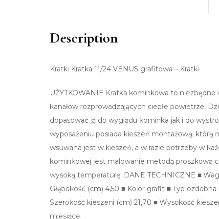
Description
Kratki Kratka 11/24 VENUS grafitowa – Kratki
UŻYTKOWANIE Kratka kominkowa to niezbędne wy
kanałów rozprowadzających ciepłe powietrze. Dz
dopasować ją do wyglądu kominka jak i do wystroj
wyposażeniu posiada kieszeń montażową, którą 
wsuwana jest w kieszeń, a w razie potrzeby w każd
kominkowej jest malowanie metodą proszkową c
wysoką temperaturę. DANE TECHNICZNE ■ Waga (k
Głębokość (cm) 4,50 ■ Kolor grafit ■ Typ ozdobna ■
Szerokość kieszeni (cm) 21,70 ■ Wysokość kieszen
miesiące.