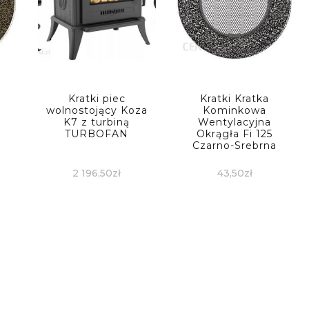
Kratki piec
Kratki Kratka
wolnostojący Koza
Kominkowa
K7 z turbiną
Wentylacyjna
TURBOFAN
Okrągła Fi 125
Czarno-Srebrna
2 196,50
zł
43,50
zł