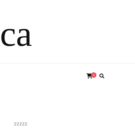
ica
0
zzzzz