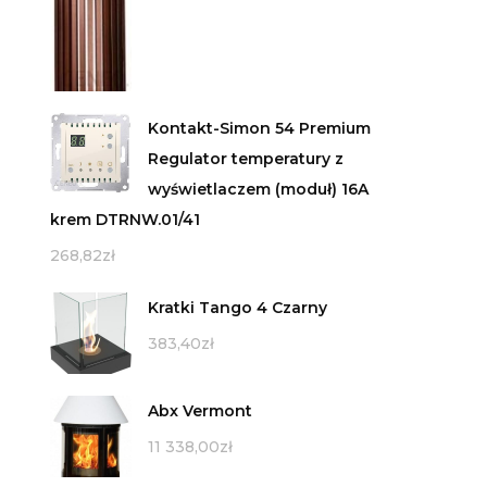
Kontakt-Simon 54 Premium
Regulator temperatury z
wyświetlaczem (moduł) 16A
krem DTRNW.01/41
268,82
zł
Kratki Tango 4 Czarny
383,40
zł
Abx Vermont
11 338,00
zł