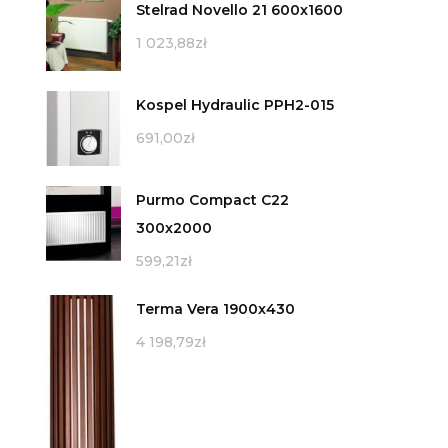
Stelrad Novello 21 600x1600
1 023,88
zł
Kospel Hydraulic PPH2-015
691,00
zł
Purmo Compact C22
300x2000
599,21
zł
Terma Vera 1900x430
4 198,79
zł