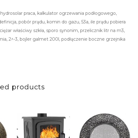
, hydrosolar praca, kalkulator ogrzewania podłogowego,
inicja, pobór prądu, komin do gazu, 53a, ile prądu pobiera
ężar właściwy szkła, sporo synonim, przelicznik litr na m3,
mia, 2^-3, bojler galmet 200l, podłączenie boczne grzejnika
ted products