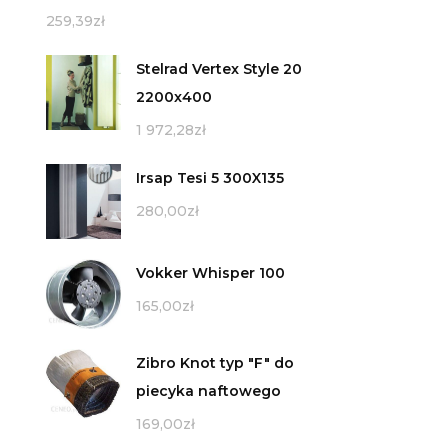
259,39
zł
Stelrad Vertex Style 20
2200x400
1 972,28
zł
Irsap Tesi 5 300X135
280,00
zł
Vokker Whisper 100
165,00
zł
Zibro Knot typ "F" do
piecyka naftowego
169,00
zł