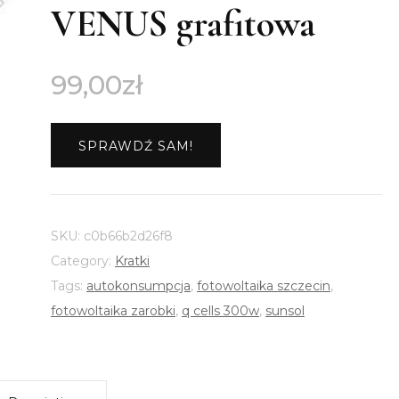
VENUS grafitowa
99,00
zł
SPRAWDŹ SAM!
SKU:
c0b66b2d26f8
Category:
Kratki
Tags:
autokonsumpcja
,
fotowoltaika szczecin
,
fotowoltaika zarobki
,
q cells 300w
,
sunsol