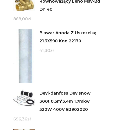
Równoważący Leno Msv-Bd
Dn 40
868,00
zł
Biawar Anoda Z Uszczelką
21.3X590 Kod 22170
41,30
zł
Devi-danfoss Devisnow
300t 0,5m*3,4m 1,7mkw
520W 400V 83902020
696,36
zł