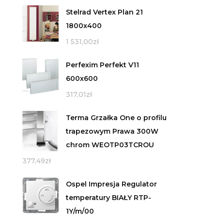
Stelrad Vertex Plan 21
1800x400
1 531,00
zł
Perfexim Perfekt V11
600x600
317,01
zł
Terma Grzałka One o profilu
trapezowym Prawa 300W
chrom WEOTP03TCROU
377,49
zł
Ospel Impresja Regulator
temperatury BIAŁY RTP-
1Y/m/00