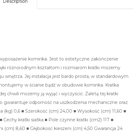
Description
posażenie kominka. Jest to estetyczne zakończenie
ięki różnorodnym kształtom i rozmiarom kratki możemy
u wnętrza. Jej instalacja jest bardo prosta, w standardowym
montujemy w ścianie bądź w obudowie kominka. Kratka
ej chwili możemy ją wyjąć i wyczyścić. Zaletą tej kratki
o gwarantuje odporność na uszkodzenia mechaniczne oraz
g) 0,6 ■ Szerokość (cm) 24,00 ■ Wysokość (cm) 11,60 ■
 Cechy kratki siatka ■ Pole czynne kratki (cm2) 117 ■
i (cm) 8,60 ■ Głębokość kieszeni (cm) 4,50 Gwarancja 24