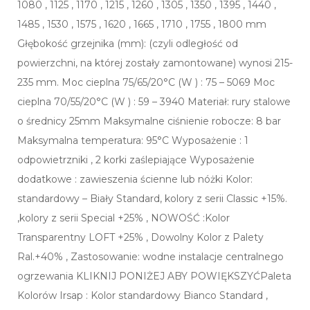
1080 , 1125 , 1170 , 1215 , 1260 , 1305 , 1350 , 1395 , 1440 ,
1485 , 1530 , 1575 , 1620 , 1665 , 1710 , 1755 , 1800 mm
Głębokość grzejnika (mm): (czyli odległość od
powierzchni, na której zostały zamontowane) wynosi 215-
235 mm. Moc cieplna 75/65/20°C (W ) : 75 – 5069 Moc
cieplna 70/55/20°C (W ) : 59 – 3940 Materiał: rury stalowe
o średnicy 25mm Maksymalne ciśnienie robocze: 8 bar
Maksymalna temperatura: 95°C Wyposażenie : 1
odpowietrzniki , 2 korki zaślepiające Wyposażenie
dodatkowe : zawieszenia ścienne lub nóżki Kolor:
standardowy – Biały Standard, kolory z serii Classic +15%.
,kolory z serii Special +25% , NOWOŚĆ :Kolor
Transparentny LOFT +25% , Dowolny Kolor z Palety
Ral.+40% , Zastosowanie: wodne instalacje centralnego
ogrzewania KLIKNIJ PONIŻEJ ABY POWIĘKSZYĆPaleta
Kolorów Irsap : Kolor standardowy Bianco Standard ,