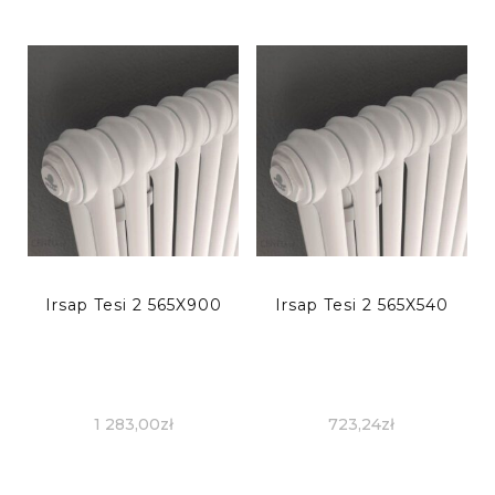
Irsap Tesi 2 565X900
Irsap Tesi 2 565X540
1 283,00
zł
723,24
zł