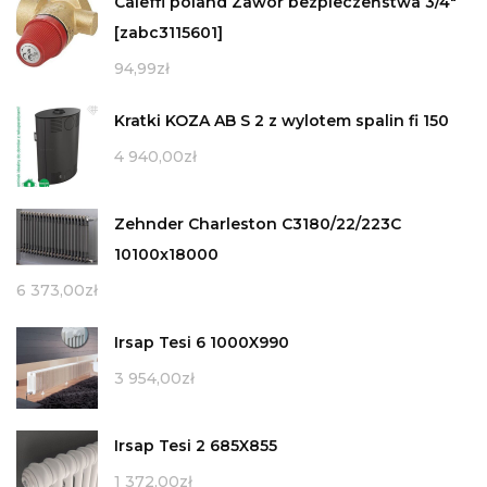
Caleffi poland Zawór bezpieczeństwa 3/4"
[zabc3115601]
94,99
zł
Kratki KOZA AB S 2 z wylotem spalin fi 150
4 940,00
zł
Zehnder Charleston C3180/22/223C
10100x18000
6 373,00
zł
Irsap Tesi 6 1000X990
3 954,00
zł
Irsap Tesi 2 685X855
1 372,00
zł