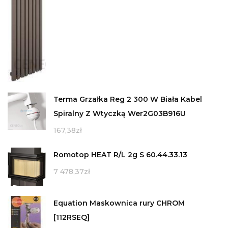
Terma Grzałka Reg 2 300 W Biała Kabel
Spiralny Z Wtyczką Wer2G03B916U
167,38
zł
Romotop HEAT R/L 2g S 60.44.33.13
7 478,37
zł
Equation Maskownica rury CHROM
[112RSEQ]