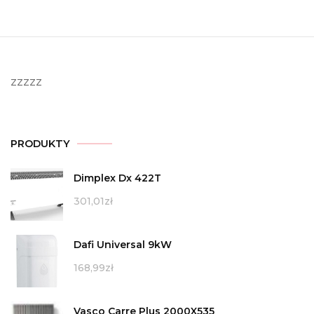
zzzzz
PRODUKTY
Dimplex Dx 422T
301,01
zł
Dafi Universal 9kW
168,99
zł
Vasco Carre Plus 2000X535