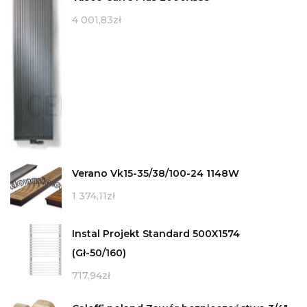
4 001,83
zł
Verano Vk15-35/38/100-24 1148W
1 374,11
zł
Instal Projekt Standard 500X1574
(Gł-50/160)
717,94
zł