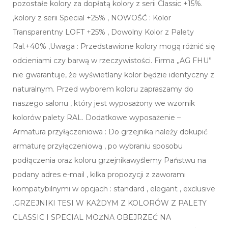
pozostałe kolory za dopłatą kolory z serii Classic +15%.
,kolory z serii Special +25% , NOWOŚĆ : Kolor
Transparentny LOFT +25% , Dowolny Kolor z Palety
Ral.+40% ,Uwaga : Przedstawione kolory mogą różnić się
odcieniami czy barwą w rzeczywistości. Firma „AG FHU”
nie gwarantuje, że wyświetlany kolor będzie identyczny z
naturalnym. Przed wyborem koloru zapraszamy do
naszego salonu , który jest wyposażony we wzornik
kolorów palety RAL. Dodatkowe wyposażenie –
Armatura przyłączeniowa : Do grzejnika należy dokupić
armaturę przyłączeniową , po wybraniu sposobu
podłączenia oraz koloru grzejnikawyślemy Państwu na
podany adres e-mail , kilka propozycji z zaworami
kompatybilnymi w opcjach : standard , elegant , exclusive
.GRZEJNIKI TESI W KAŻDYM Z KOLORÓW Z PALETY
CLASSIC I SPECIAL MOŻNA OBEJRZEĆ NA