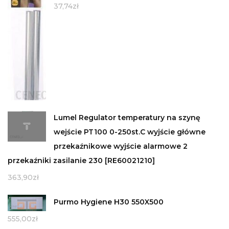
37,74
zł
Lumel Regulator temperatury na szynę
wejście PT100 0-250st.C wyjście główne
przekaźnikowe wyjście alarmowe 2
przekaźniki zasilanie 230 [RE60021210]
363,90
zł
Purmo Hygiene H30 550X500
555,00
zł