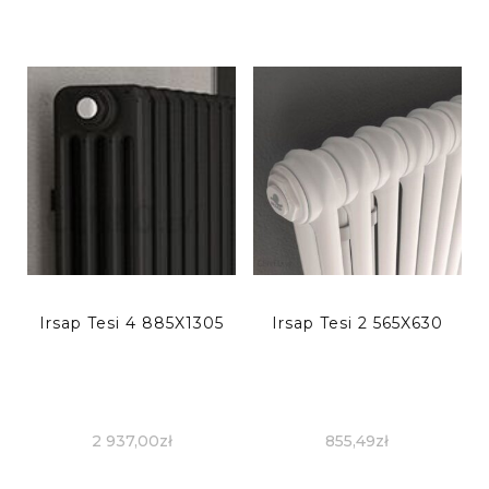
Irsap Tesi 4 885X1305
Irsap Tesi 2 565X630
2 937,00
zł
855,49
zł