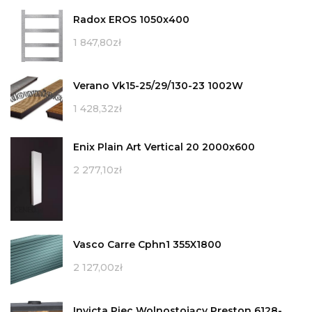
Radox EROS 1050x400
1 847,80
zł
Verano Vk15-25/29/130-23 1002W
1 428,32
zł
Enix Plain Art Vertical 20 2000x600
2 277,10
zł
Vasco Carre Cphn1 355X1800
2 127,00
zł
Invicta Piec Wolnostojący Preston 6128-