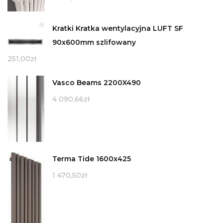
Kratki Kratka wentylacyjna LUFT SF
90x600mm szlifowany
251,00
zł
Vasco Beams 2200X490
4 090,66
zł
Terma Tide 1600x425
1 470,50
zł