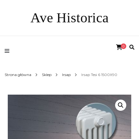
Ave Historica
0
Strona główna
Sklep
Irsap
Irsap Tesi 6 1500X90