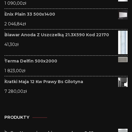
1 090,00
zł
Enix Plain 33 500x1400
2 046,84
zł
Biawar Anoda Z Uszczelką 21.3X590 Kod 22170
41,30
zł
Terma Delfin 500x2000
1 823,00
zł
Kratki Maja 12 Kw Prawy Bs Gilotyna
7 280,00
zł
PRODUKTY