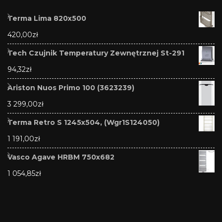
Terma Lima 820x500
420,00
zł
Tech Czujnik Temperatury Zewnętrznej St-291
94,32
zł
Ariston Nuos Primo 100 (3623239)
3 299,00
zł
Terma Retro S 1245x504, (Wgr1S124050)
1 191,00
zł
Vasco Agave HRBM 750x682
1 054,85
zł