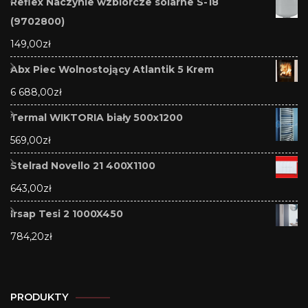
Reflex Naczynie wzbiorcze solarne S-18
(9702800)
149,00
zł
Abx Piec Wolnostojący Atlantik 5 Krem
6 688,00
zł
Termal WIKTORIA biały 500x1200
569,00
zł
Stelrad Novello 21 400X1100
643,00
zł
Irsap Tesi 2 1000X450
784,20
zł
PRODUKTY