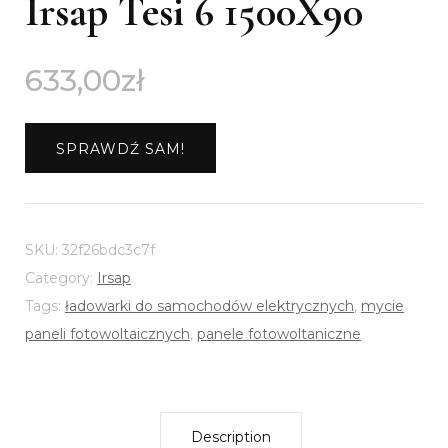
Irsap Tesi 6 1500X90
633,00
zł
SPRAWDŹ SAM!
SKU:
32f26bdc3c7f
Category:
Irsap
Tags:
ładowarki do samochodów elektrycznych
,
mycie
paneli fotowoltaicznych
,
panele fotowoltaniczne
Description