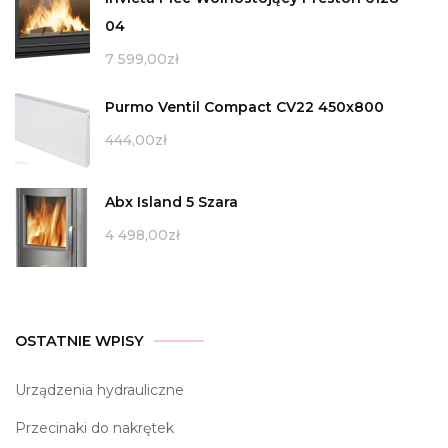
04
7 599,00
zł
Purmo Ventil Compact CV22 450x800
444,00
zł
Abx Island 5 Szara
4 498,00
zł
OSTATNIE WPISY
Urządzenia hydrauliczne
Przecinaki do nakrętek