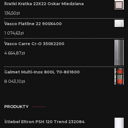
Kratki Kratka 22X22 Oskar Miedziana
136,50
zł
Vasco Flatline 22 900X400
1 074,63
zł
Vasco Carre Cr-O 350X2200
4 664,87
zł
Galmet Multi-Inox 800L 70-801600
8 043,10
zł
PRODUKTY
Stiebel Eltron PSH 120 Trend 232084