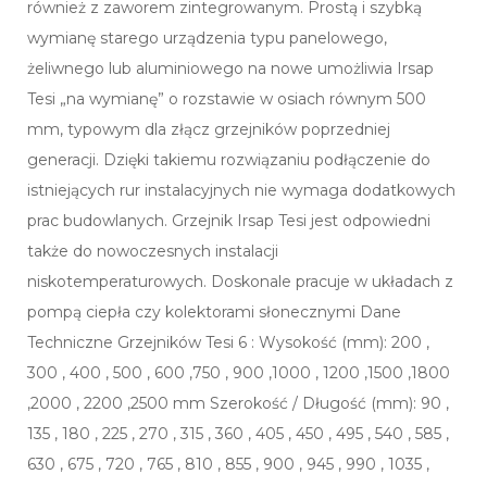
również z zaworem zintegrowanym. Prostą i szybką
wymianę starego urządzenia typu panelowego,
żeliwnego lub aluminiowego na nowe umożliwia Irsap
Tesi „na wymianę” o rozstawie w osiach równym 500
mm, typowym dla złącz grzejników poprzedniej
generacji. Dzięki takiemu rozwiązaniu podłączenie do
istniejących rur instalacyjnych nie wymaga dodatkowych
prac budowlanych. Grzejnik Irsap Tesi jest odpowiedni
także do nowoczesnych instalacji
niskotemperaturowych. Doskonale pracuje w układach z
pompą ciepła czy kolektorami słonecznymi Dane
Techniczne Grzejników Tesi 6 : Wysokość (mm): 200 ,
300 , 400 , 500 , 600 ,750 , 900 ,1000 , 1200 ,1500 ,1800
,2000 , 2200 ,2500 mm Szerokość / Długość (mm): 90 ,
135 , 180 , 225 , 270 , 315 , 360 , 405 , 450 , 495 , 540 , 585 ,
630 , 675 , 720 , 765 , 810 , 855 , 900 , 945 , 990 , 1035 ,