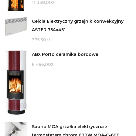
11 338,00
zł
Celcia Elektryczny grzejnik konwekcyjny
ASTER 754x451
375,50
zł
ABX Porto ceramika bordowa
6 466,00
zł
Sapho MOA grzałka elektryczna z
termostatem chrom 600W MOA-C-600