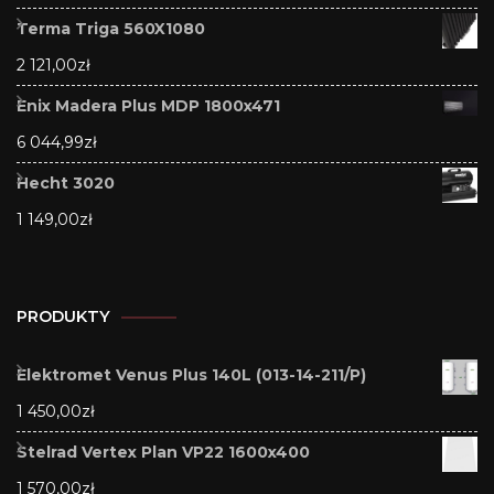
Terma Triga 560X1080
2 121,00
zł
Enix Madera Plus MDP 1800x471
6 044,99
zł
Hecht 3020
1 149,00
zł
PRODUKTY
Elektromet Venus Plus 140L (013-14-211/P)
1 450,00
zł
Stelrad Vertex Plan VP22 1600x400
1 570,00
zł