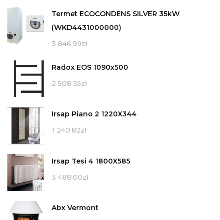
Termet ECOCONDENS SILVER 35kW
(WKD4431000000)
3 846,99
zł
Radox EOS 1090x500
2 508,35
zł
Irsap Piano 2 1220X344
1 240,82
zł
Irsap Tesi 4 1800X585
3 488,00
zł
Abx Vermont