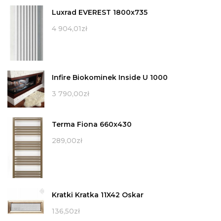
Luxrad EVEREST 1800x735
4 904,01
zł
Infire Biokominek Inside U 1000
3 790,00
zł
Terma Fiona 660x430
289,00
zł
Kratki Kratka 11X42 Oskar
136,50
zł