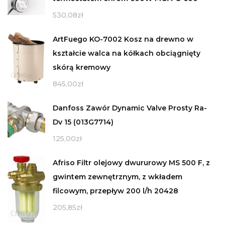
530,08
zł
ArtFuego KO-7002 Kosz na drewno w
kształcie walca na kółkach obciągnięty
skórą kremowy
845,00
zł
Danfoss Zawór Dynamic Valve Prosty Ra-
Dv 15 (013G7714)
125,00
zł
Afriso Filtr olejowy dwururowy MS 500 F, z
gwintem zewnętrznym, z wkładem
filcowym, przepływ 200 l/h 20428
205,85
zł