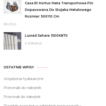
Casa Et Hortus Mata Transportowa Filc
Dopasowana Do Stojaka Metalowego
Rozmiar: 50X110 Cm
80,00
zł
Luxrad Sahara 1500X870
5 698,84
zł
OSTATNIE WPISY
Urządzenia hydrauliczne
Przecinaki do nakrętek
Przecinak do nakrętek
Posadzki żywiczne w zakładach spożywczych –