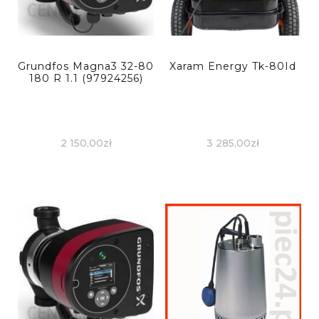
Grundfos Magna3 32-80
Xaram Energy Tk-80Id
180 R 1.1 (97924256)
2 150,00
zł
3 285,00
zł