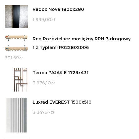
Radox Nova 1800x280
1 999,00
zł
Red Rozdzielacz mosiężny RPN 7-drogowy
1 z nyplami R022802006
301,69
zł
Terma PAJĄK E 1723x431
3 976,10
zł
Luxrad EVEREST 1500x510
3 347,57
zł