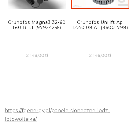
Grundfos Magna3 32-60
Grundfos Unilift Ap
180 R 1.1 (97924255)
12.40.08.A1 (96001798)
2 148,00
zł
2 146,00
zł
https://fgenergy.pl/panele-sloneczne-lodz-
fotowoltaika/