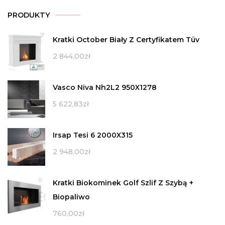
PRODUKTY
Kratki October Biały Z Certyfikatem Tüv
2 844,00
zł
Vasco Niva Nh2L2 950X1278
5 622,83
zł
Irsap Tesi 6 2000X315
2 948,00
zł
Kratki Biokominek Golf Szlif Z Szybą +
Biopaliwo
760,00
zł