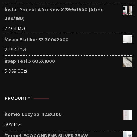
Instal-Projekt Afro New X 399x1800 (Afrnx-
399/180)
2 468,13
zł
Vasco Flatline 33 300X2000
2 383,30
zł
Irsap Tesi 3 685X1800
3 069,00
zł
PRODUKTY
Komex Lucy 22 1123X300
307,14
zł
Termet ECOCONDENS SILVER 35kW