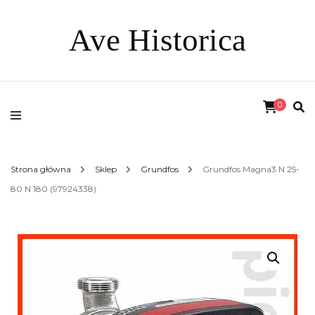
Ave Historica
0
Strona główna
Sklep
Grundfos
Grundfos Magna3 N 25-
80 N 180 (97924338)