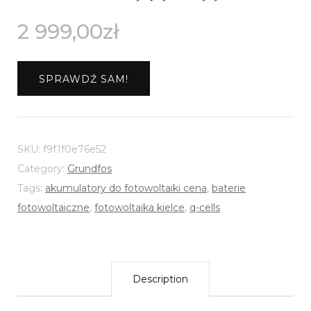
2 999,00
zł
SPRAWDŹ SAM!
SKU:
f9f1f0e76e52
Category:
Grundfos
Tags:
akumulatory do fotowoltaiki cena
,
baterie
fotowoltaiczne
,
fotowoltaika kielce
,
q-cells
Description