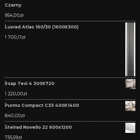
Czarny
954,00
zł
Luxrad Atlas 160/30 (1600X300)
1 700,11
zł
Irsap Tesi 4 300X720
1 220,00
zł
Purmo Compact C33 400X1400
840,00
zł
Stelrad Novello 22 600x1200
735,59
zł