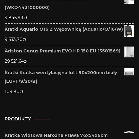
(WKD4431000000)
3 846,99
zł
Kratki Aquario O16 Z Wężownicą (Aquario/O/16/W)
9 533,70
zł
Ariston Genus Premium EVO HP 150 EU [3581569]
29 521,64
zł
Kratki Kratka wentylacyjna luft 90x200mm biały
(LUFT/9/20/B)
109,80
zł
PRODUKTY
Kratka Wlotowa Narożna Prawa 76x54x6cm