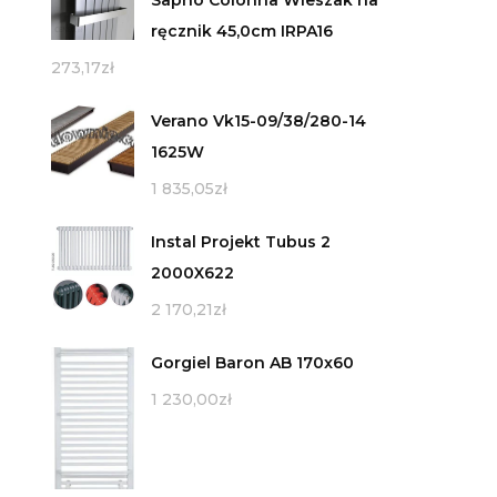
ręcznik 45,0cm IRPA16
273,17
zł
Verano Vk15-09/38/280-14
1625W
1 835,05
zł
Instal Projekt Tubus 2
2000X622
2 170,21
zł
Gorgiel Baron AB 170x60
1 230,00
zł