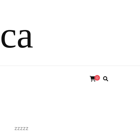
ica
0
zzzzz