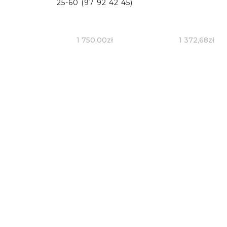
25-60 (97 92 42 45)
1 750,00
zł
1 372,68
zł