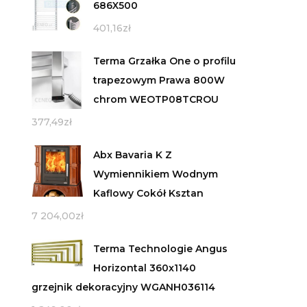
686X500
401,16
zł
Terma Grzałka One o profilu
trapezowym Prawa 800W
chrom WEOTP08TCROU
377,49
zł
Abx Bavaria K Z
Wymiennikiem Wodnym
Kaflowy Cokół Ksztan
7 204,00
zł
Terma Technologie Angus
Horizontal 360x1140
grzejnik dekoracyjny WGANH036114