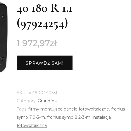
40 180 R 1.1
(97924254)
1 972,97
zł
SPRAWDŹ SAM!
SKU:
ac490044053f
Category:
Grundfos
Tags:
firmy montujące panele fotowoltaiczne
,
fronius
symo 7.0-3-m
,
fronius symo 8.2-3-m
,
instalacja
fotowoltaiczna