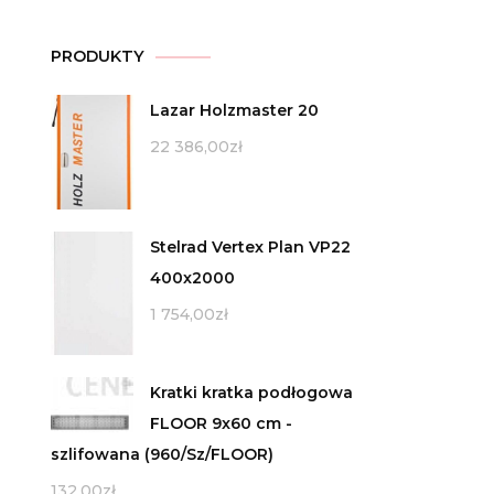
PRODUKTY
Lazar Holzmaster 20
22 386,00
zł
Stelrad Vertex Plan VP22
400x2000
1 754,00
zł
Kratki kratka podłogowa
FLOOR 9x60 cm -
szlifowana (960/Sz/FLOOR)
132,00
zł