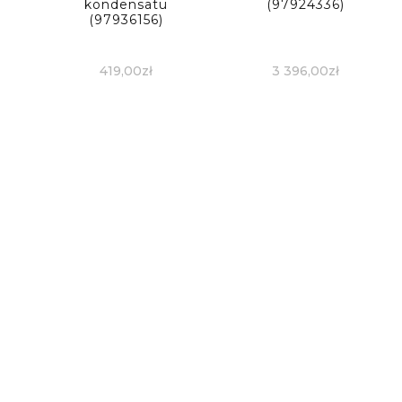
kondensatu
(97924336)
(97936156)
419,00
zł
3 396,00
zł