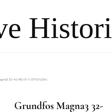
e Histor
gna3 32-40 180 R 1.1 (97924254)
Grundfos Magna3 32-