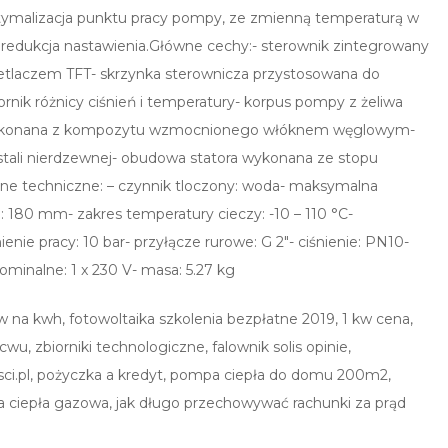
ymalizacja punktu pracy pompy, ze zmienną temperaturą w
 redukcja nastawienia.Główne cechy:- sterownik zintegrowany
ietlaczem TFT- skrzynka sterownicza przystosowana do
k różnicy ciśnień i temperatury- korpus pompy z żeliwa
a wykonana z kompozytu wzmocnionego włóknem węglowym-
 stali nierdzewnej- obudowa statora wykonana ze stopu
ne techniczne: – czynnik tloczony: woda- maksymalna
180 mm- zakres temperatury cieczy: -10 – 110 °C-
ie pracy: 10 bar- przyłącze rurowe: G 2″- ciśnienie: PN10-
ominalne: 1 x 230 V- masa: 5.27 kg
w na kwh, fotowoltaika szkolenia bezpłatne 2019, 1 kw cena,
u, zbiorniki technologiczne, falownik solis opinie,
esci.pl, pożyczka a kredyt, pompa ciepła do domu 200m2,
pa ciepła gazowa, jak długo przechowywać rachunki za prąd