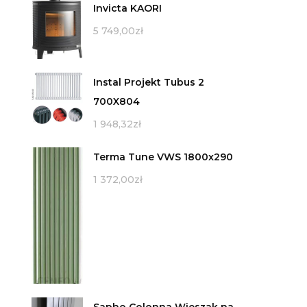
Invicta KAORI
5 749,00
zł
Instal Projekt Tubus 2
700X804
1 948,32
zł
Terma Tune VWS 1800x290
1 372,00
zł
Sapho Colonna Wieszak na