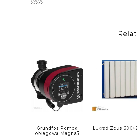
yyyyy
Rela
Grundfos Pompa
Luxrad Zeus 600×
obiegowa Magna3