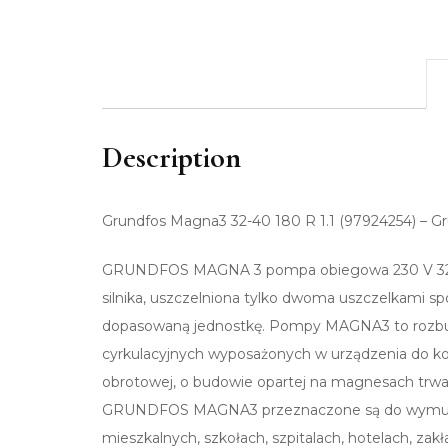
Description
Grundfos Magna3 32-40 180 R 1.1 (97924254) – G
GRUNDFOS MAGNA 3 pompa obiegowa 230 V 32-
silnika, uszczelniona tylko dwoma uszczelkami s
dopasowaną jednostkę. Pompy MAGNA3 to rozbu
cyrkulacyjnych wyposażonych w urządzenia do komun
obrotowej, o budowie opartej na magnesach trwa
GRUNDFOS MAGNA3 przeznaczone są do wymuszan
mieszkalnych, szkołach, szpitalach, hotelach, zak