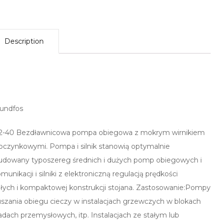
Description
rundfos
40 Bezdławnicowa pompa obiegowa z mokrym wirnikiem
poczynkowymi. Pompa i silnik stanowią optymalnie
dowany typoszereg średnich i dużych pomp obiegowych i
ikacji i silniki z elektroniczną regulacją prędkości
łych i kompaktowej konstrukcji stojana. Zastosowanie:Pompy
ia obiegu cieczy w instalacjach grzewczych w blokach
ładach przemysłowych, itp. Instalacjach ze stałym lub