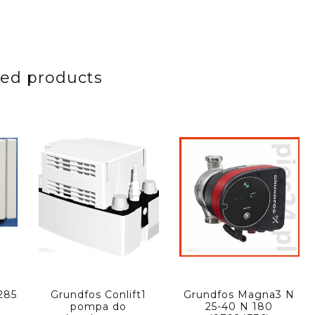
ted products
285
Grundfos Conlift1
Grundfos Magna3 N
pompa do
25-40 N 180