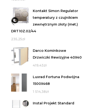
Kontakt Simon Regulator
temperatury z czujnikiem
zewnętrznym złoty (met.)
DRT10Z.02/44
235,25
zł
Darco Kominkowe
Drzwiczki Rewizyjne 40X40
419,43
zł
Luxrad Fortuna Podwójna
1500X468
1 514,38
zł
Instal Projekt Standard