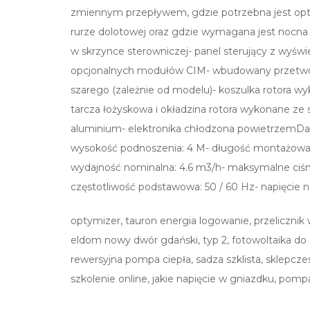
zmiennym przepływem, gdzie potrzebna jest opt
rurze dolotowej oraz gdzie wymagana jest nocna
w skrzynce sterowniczej- panel sterujący z wyśw
opcjonalnych modułów CIM- wbudowany przetworni
szarego (zależnie od modelu)- koszulka rotor
tarcza łożyskowa i okładzina rotora wykonane ze
aluminium- elektronika chłodzona powietrzemDa
wysokość podnoszenia: 4 M- długość montażowa: 
wydajność nominalna: 4.6 m3/h- maksymalne ciśnien
częstotliwość podstawowa: 50 / 60 Hz- napięcie n
optymizer, tauron energia logowanie, przelicznik 
eldom nowy dwór gdański, typ 2, fotowoltaika do cw
rewersyjna pompa ciepła, sadza szklista, sklepcz
szkolenie online, jakie napięcie w gniazdku, pom