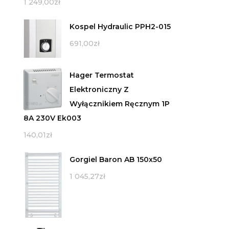
1 249,00
zł
Kospel Hydraulic PPH2-015
691,00
zł
Hager Termostat
Elektroniczny Z
Wyłącznikiem Ręcznym 1P
8A 230V Ek003
140,01
zł
Gorgiel Baron AB 150x50
1 045,27
zł