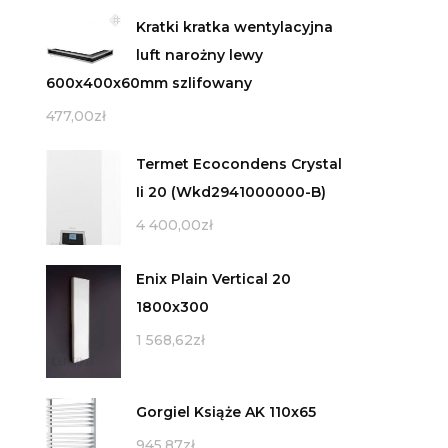
Kratki kratka wentylacyjna
luft narożny lewy
600x400x60mm szlifowany
477,00
zł
Termet Ecocondens Crystal
Ii 20 (Wkd2941000000-B)
4 400,00
zł
Enix Plain Vertical 20
1800x300
1 568,62
zł
Gorgiel Książe AK 110x65
945,87
zł