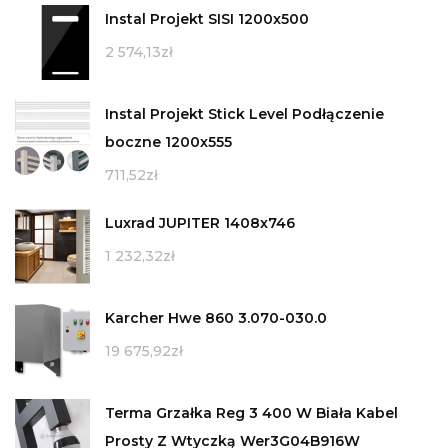
Instal Projekt SISI 1200x500
2 574,13
zł
Instal Projekt Stick Level Podłączenie
boczne 1200x555
711,52
zł
Luxrad JUPITER 1408x746
1 232,32
zł
Karcher Hwe 860 3.070-030.0
19 675,92
zł
Terma Grzałka Reg 3 400 W Biała Kabel
Prosty Z Wtyczką Wer3G04B916W