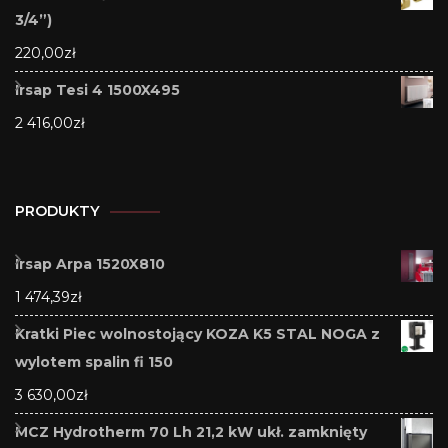
3/4”)
220,00
zł
Irsap Tesi 4 1500X495
2 416,00
zł
PRODUKTY
Irsap Arpa 1520X810
1 474,39
zł
Kratki Piec wolnostojący KOZA K5 STAL NOGA z
wylotem spalin fi 150
3 630,00
zł
MCZ Hydrotherm 70 Lh 21,2 kW ukł. zamknięty