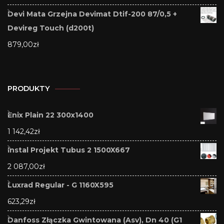
Devi Mata Grzejna Devimat Dtif-200 87/0,5 +
Devireg Touch (d200t)
879,00
zł
PRODUKTY
Enix Plain 22 300x1400
1 142,42
zł
Instal Projekt Tubus 2 1500X667
2 087,00
zł
Luxrad Regular - G 1160X595
623,29
zł
Danfoss Złączka Gwintowana (Asv), Dn 40 (G1