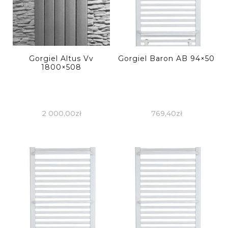
Gorgiel Altus Vv
Gorgiel Baron AB 94×50
1800×508
2 000,00
zł
769,40
zł