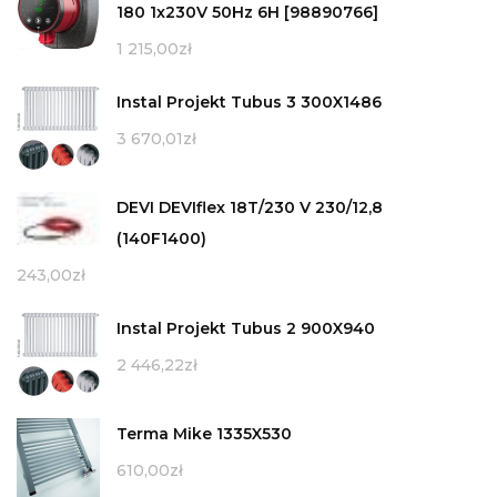
180 1x230V 50Hz 6H [98890766]
1 215,00
zł
Instal Projekt Tubus 3 300X1486
3 670,01
zł
DEVI DEVIflex 18T/230 V 230/12,8
(140F1400)
243,00
zł
Instal Projekt Tubus 2 900X940
2 446,22
zł
Terma Mike 1335X530
610,00
zł