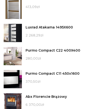
413,09
zł
Luxrad Atakama 1495X600
2 268,29
zł
Purmo Compact C22 400X400
280,00
zł
Purmo Compact C11 450x1600
370,50
zł
Abx Florencie Brązowy
6 370,00
zł