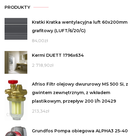
PRODUKTY
Kratki Kratka wentylacyjna luft 60x200mm
grafitowy (LUFT/6/20/G)
84,00
zł
Kermi DUETT 1796x634
2 718,90
zł
Afriso Filtr olejowy dwururowy MS 500 Si, z
gwintem zewnętrznym, z wkładem
plastikowym, przepływ 200 l/h 20429
213,34
zł
Grundfos Pompa obiegowa ALPHA3 25-40