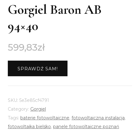
Gorgiel Baron AB
94×40
599,83
zł
SPRAWDŹ SAM!
SKU:
5e3e85cf4791
Category:
Gorgiel
Tags:
baterie fotowoltaiczne
,
fotowoltaiczna instalacja
,
fotowoltaika bielsko
,
panele fotowoltaiczne poznań