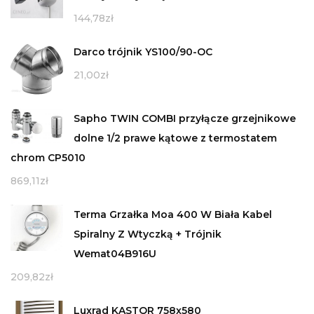
144,78
zł
Darco trójnik YS100/90-OC
21,00
zł
Sapho TWIN COMBI przyłącze grzejnikowe
dolne 1/2 prawe kątowe z termostatem
chrom CP5010
869,11
zł
Terma Grzałka Moa 400 W Biała Kabel
Spiralny Z Wtyczką + Trójnik
Wemat04B916U
209,82
zł
Luxrad KASTOR 758x580