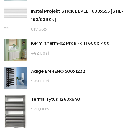
Instal Projekt STICK LEVEL 1600x555 [STIL-
160/60BZN]
817,66
zł
Kermi therm-x2 Profil-K 11 600x1400
442,08
zł
Adige EMRENO 500x1232
999,00
zł
Terma Tytus 1260x640
920,00
zł