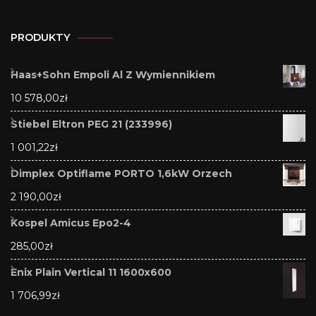
PRODUKTY
Haas+Sohn Empoli Al Z Wymiennikiem
10 578,00
zł
Stiebel Eltron PEG 21 (233996)
1 001,22
zł
Dimplex Optiflame PORTO 1,6kW Orzech
2 190,00
zł
Kospel Amicus Epo2-4
285,00
zł
Enix Plain Vertical 11 1600x600
1 706,99
zł