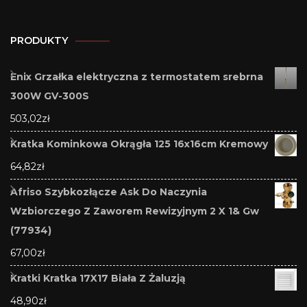
PRODUKTY
Enix Grzałka elektryczna z termostatem srebrna
300W GV-300S
503,02
zł
Kratka Kominkowa Okrągła 125 16x16cm Kremowy
64,82
zł
Afriso Szybkozłącze Ask Do Naczynia
Wzbiorczego Z Zaworem Rewizyjnym 2 X 1& Gw
(77934)
67,00
zł
Kratki Kratka 17X17 Biała Z Żaluzją
48,90
zł