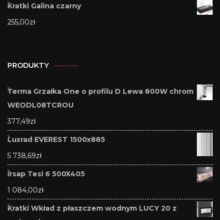
Kratki Galina czarny
255,00
zł
PRODUKTY
Terma Grzałka One o profilu D Lewa 800W chrom
WEODL08TCROU
377,49
zł
Luxrad EVEREST 1500x885
5 738,69
zł
Irsap Tesi 6 500X405
1 084,00
zł
Kratki Wkład z płaszczem wodnym LUCY 20 z