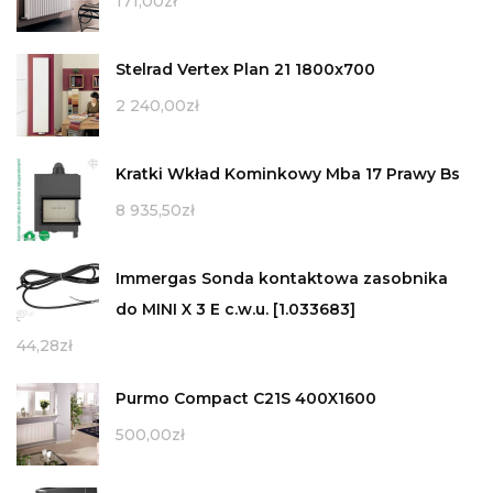
171,00
zł
Stelrad Vertex Plan 21 1800x700
2 240,00
zł
Kratki Wkład Kominkowy Mba 17 Prawy Bs
8 935,50
zł
Immergas Sonda kontaktowa zasobnika
do MINI X 3 E c.w.u. [1.033683]
44,28
zł
Purmo Compact C21S 400X1600
500,00
zł