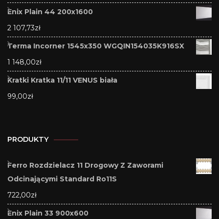
Enix Plain 44 200x1600
2 107,73
zł
Terma Incorner 1545x350 WGQIN154035K916SX
1 148,00
zł
Kratki Kratka 11/11 VENUS biała
99,00
zł
PRODUKTY
Ferro Rozdzielacz 11 Drogowy Z Zaworami
Odcinającymi Standard Ro11S
722,00
zł
Enix Plain 33 900x600