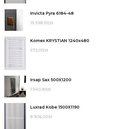
Invicta Pyra 6184-48
15 598,00
zł
Komex KRYSTIAN 1240x480
572,00
zł
Irsap Sax 500X1200
1 540,90
zł
Luxrad Kobe 1500X1190
8 936,00
zł