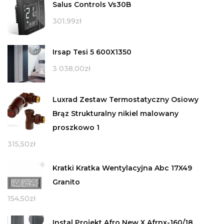
Salus Controls Vs30B
301,99
zł
Irsap Tesi 5 600X1350
3 038,00
zł
Luxrad Zestaw Termostatyczny Osiowy
Brąz Strukturalny nikiel malowany
proszkowo 1
315,50
zł
Kratki Kratka Wentylacyjna Abc 17X49
Granito
154,50
zł
Instal Projekt Afro New X Afrnx-160/18