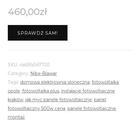
460,00
zł
SPRAWDŹ SAM!
SKU:
4a65fa3d7720
Category:
Nibe-Biawar
Tags:
domowa elektrownia słoneczna
,
fotowoltaika
opole
,
fotowoltaika plus
,
instalacje fotowoltaiczne
kraków
,
jak myć panele fotowoltaiczne
,
panel
fotowoltaiczny 500w cena
,
panele fotowoltaiczne
montaż