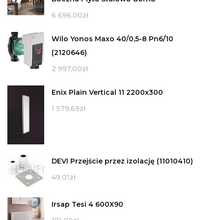
6 696,00
zł
Wilo Yonos Maxo 40/0,5-8 Pn6/10
(2120646)
2 997,00
zł
Enix Plain Vertical 11 2200x300
1 579,69
zł
DEVI Przejście przez izolację (11010410)
49,01
zł
Irsap Tesi 4 600X90