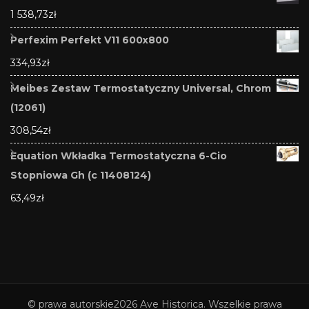
1 538,73
zł
Perfexim Perfekt V11 600x800
334,93
zł
Meibes Zestaw Termostatyczny Universal, Chrom
(12061)
308,54
zł
Equation Wkładka Termostatyczna 6-Cio
Stopniowa Gh (c 11408124)
63,49
zł
© prawa autorskie2026
Ave Historica
. Wszelkie prawa