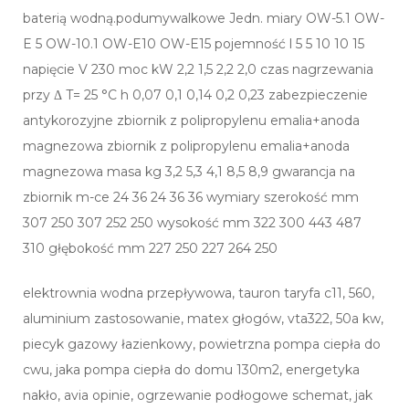
baterią wodną.podumywalkowe Jedn. miary OW-5.1 OW-
E 5 OW-10.1 OW-E10 OW-E15 pojemność l 5 5 10 10 15
napięcie V 230 moc kW 2,2 1,5 2,2 2,0 czas nagrzewania
przy Δ T= 25 °C h 0,07 0,1 0,14 0,2 0,23 zabezpieczenie
antykorozyjne zbiornik z polipropylenu emalia+anoda
magnezowa zbiornik z polipropylenu emalia+anoda
magnezowa masa kg 3,2 5,3 4,1 8,5 8,9 gwarancja na
zbiornik m-ce 24 36 24 36 36 wymiary szerokość mm
307 250 307 252 250 wysokość mm 322 300 443 487
310 głębokość mm 227 250 227 264 250
elektrownia wodna przepływowa, tauron taryfa c11, 560,
aluminium zastosowanie, matex głogów, vta322, 50a kw,
piecyk gazowy łazienkowy, powietrzna pompa ciepła do
cwu, jaka pompa ciepła do domu 130m2, energetyka
nakło, avia opinie, ogrzewanie podłogowe schemat, jak