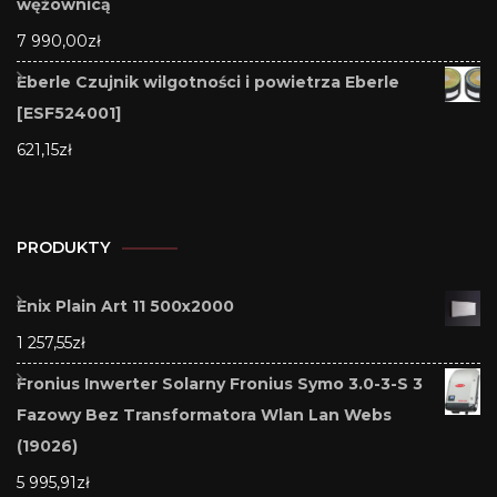
wężownicą
7 990,00
zł
Eberle Czujnik wilgotności i powietrza Eberle
[ESF524001]
621,15
zł
PRODUKTY
Enix Plain Art 11 500x2000
1 257,55
zł
Fronius Inwerter Solarny Fronius Symo 3.0-3-S 3
Fazowy Bez Transformatora Wlan Lan Webs
(19026)
5 995,91
zł