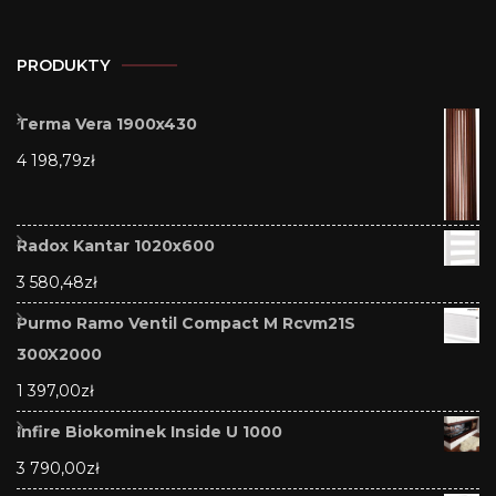
PRODUKTY
Terma Vera 1900x430
4 198,79
zł
Radox Kantar 1020x600
3 580,48
zł
Purmo Ramo Ventil Compact M Rcvm21S
300X2000
1 397,00
zł
Infire Biokominek Inside U 1000
3 790,00
zł