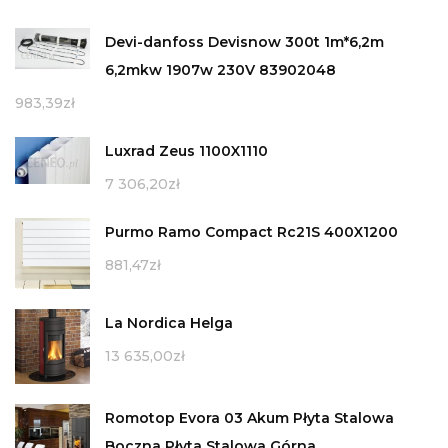
Devi-danfoss Devisnow 300t 1m*6,2m
6,2mkw 1907w 230V 83902048
983,39
zł
Luxrad Zeus 1100X1110
7 306,20
zł
Purmo Ramo Compact Rc21S 400X1200
881,47
zł
La Nordica Helga
13 635,00
zł
Romotop Evora 03 Akum Płyta Stalowa
Boczna Płyta Stalowa Górna