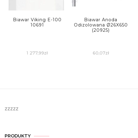
Biawar Viking E-100
Biawar Anoda
10691
Odizolowana Ø26X650
(20925)
1 277,99
zł
60,07
zł
zzzzz
PRODUKTY