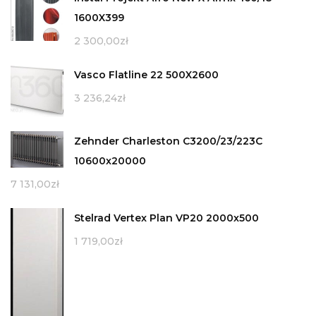
1600X399
2 300,00
zł
Vasco Flatline 22 500X2600
3 236,24
zł
Zehnder Charleston C3200/23/223C
10600x20000
7 131,00
zł
Stelrad Vertex Plan VP20 2000x500
1 719,00
zł