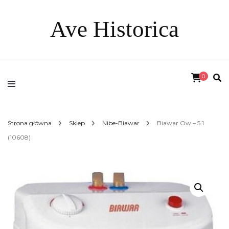
Ave Historica
0
Strona główna
Sklep
Nibe-Biawar
Biawar Ow – 5.1
(10608)