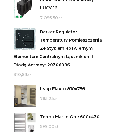
LUCY 16
7 095,50
zł
Berker Regulator
Temperatury Pomieszczenia
Ze Stykiem Rozwiernym
Elementem Centralnym Łącznikiem I
Diodą Antracyt 20306086
310,69
zł
Irsap Flauto 810x756
785,23
zł
Terma Marlin One 600x430
599,00
zł