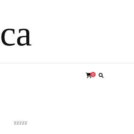
ica
0
zzzzz