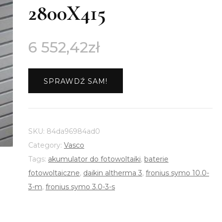
2800X415
6 552,42
zł
SPRAWDŹ SAM!
SKU:
84da96984ad0
Category:
Vasco
Tags:
akumulator do fotowoltaiki
,
baterie
fotowoltaiczne
,
daikin altherma 3
,
fronius symo 10.0-
3-m
,
fronius symo 3.0-3-s