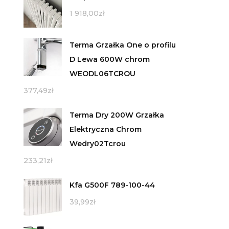
1 918,00
zł
Terma Grzałka One o profilu
D Lewa 600W chrom
WEODL06TCROU
377,49
zł
Terma Dry 200W Grzałka
Elektryczna Chrom
Wedry02Tcrou
233,21
zł
Kfa G500F 789-100-44
39,99
zł