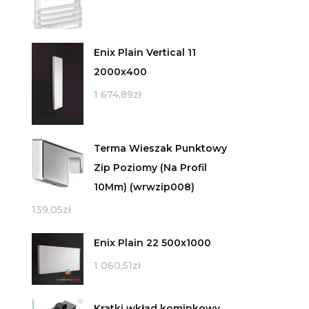
Enix Plain Vertical 11
2000x400
1 674,89
zł
Terma Wieszak Punktowy
Zip Poziomy (Na Profil
10Mm) (wrwzip008)
139,05
zł
Enix Plain 22 500x1000
1 060,51
zł
Kratki wkład kominkowy