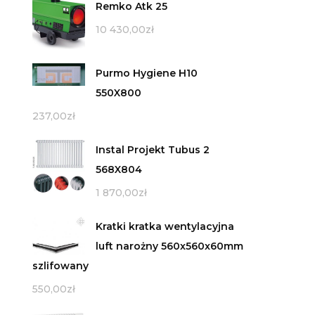
Remko Atk 25
10 430,00
zł
Purmo Hygiene H10
550X800
237,00
zł
Instal Projekt Tubus 2
568X804
1 870,00
zł
Kratki kratka wentylacyjna
luft narożny 560x560x60mm
szlifowany
550,00
zł