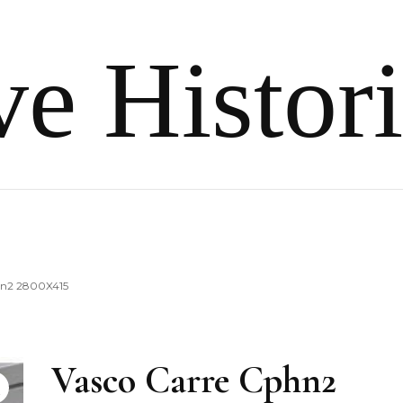
e Histor
hn2 2800X415
Vasco Carre Cphn2