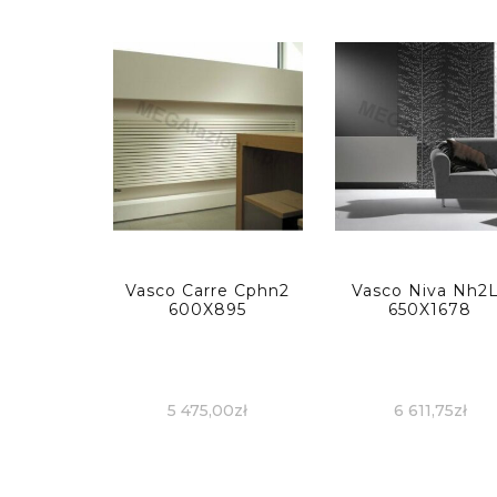
Vasco Carre Cphn2
Vasco Niva Nh2
600X895
650X1678
5 475,00
zł
6 611,75
zł