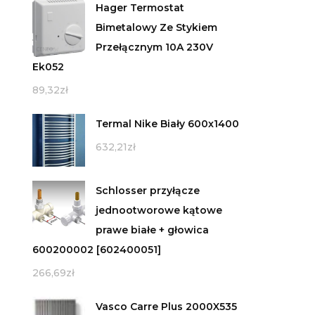
Hager Termostat
Bimetalowy Ze Stykiem
Przełącznym 10A 230V
Ek052
89,32
zł
Termal Nike Biały 600x1400
632,21
zł
Schlosser przyłącze
jednootworowe kątowe
prawe białe + głowica
600200002 [602400051]
266,69
zł
Vasco Carre Plus 2000X535