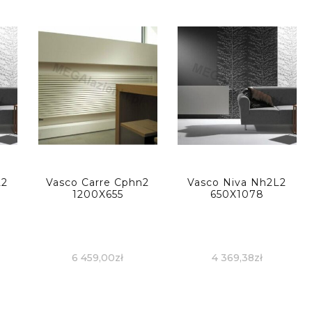
L2
Vasco Carre Cphn2
Vasco Niva Nh2L2
1200X655
650X1078
6 459,00
zł
4 369,38
zł