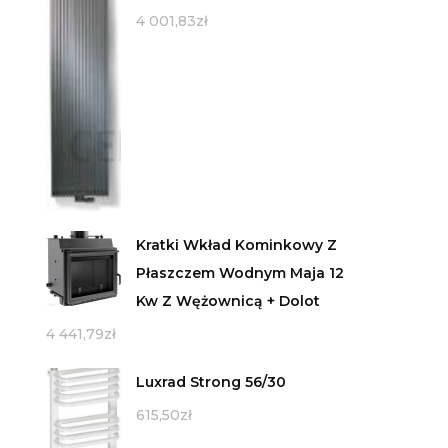
4 001,83
zł
Kratki Wkład Kominkowy Z
Płaszczem Wodnym Maja 12
Kw Z Wężownicą + Dolot
4 441,79
zł
Luxrad Strong 56/30
615,50
zł