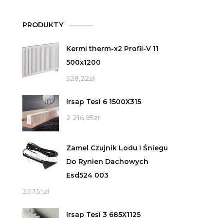
PRODUKTY
Kermi therm-x2 Profil-V 11
500x1200
528,22
zł
Irsap Tesi 6 1500X315
2 216,95
zł
Zamel Czujnik Lodu I Śniegu
Do Rynien Dachowych
Esd524 003
337,51
zł
Irsap Tesi 3 685X1125