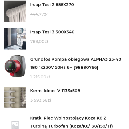
Irsap Tesi 2 685X270
444,77
zł
Irsap Tesi 3 300X540
788,00
zł
Grundfos Pompa obiegowa ALPHA3 25-40
180 1x230V 50Hz 6H [98890766]
1 215,00
zł
Kermi Ideos-V 1133x508
3 593,38
zł
Kratki Piec Wolnostojący Koza K6 Z
Turbiną Turbofan (Koza/K6/130/150/Tf)