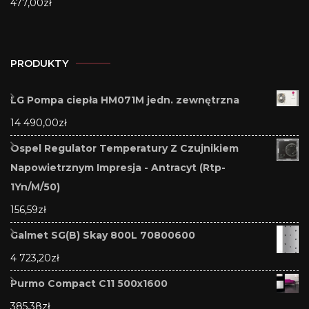
477,00
zł
PRODUKTY
LG Pompa ciepła HM071M jedn. zewnętrzna
14 490,00
zł
Ospel Regulator Temperatury Z Czujnikiem
Napowietrznym Impresja - Antracyt (Rtp-
1Yn/M/50)
156,59
zł
Galmet SG(B) Skay 800L 70800600
4 723,20
zł
Purmo Compact C11 500x1600
385,38
zł