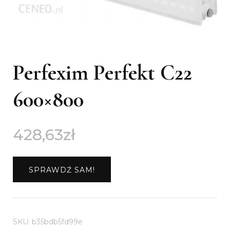
Perfexim Perfekt C22
600×800
428,63
zł
SPRAWDŹ SAM!
SKU:
b35bdb5fd99e