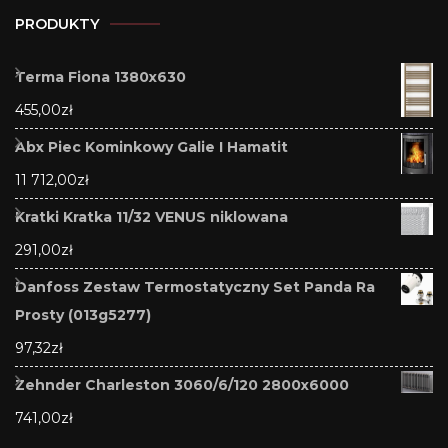
PRODUKTY
Terma Fiona 1380x630
455,00
zł
Abx Piec Kominkowy Galie I Hamatit
11 712,00
zł
Kratki Kratka 11/32 VENUS niklowana
291,00
zł
Danfoss Zestaw Termostatyczny Set Panda Ra
Prosty (013g5277)
97,32
zł
Zehnder Charleston 3060/6/120 2800x6000
741,00
zł