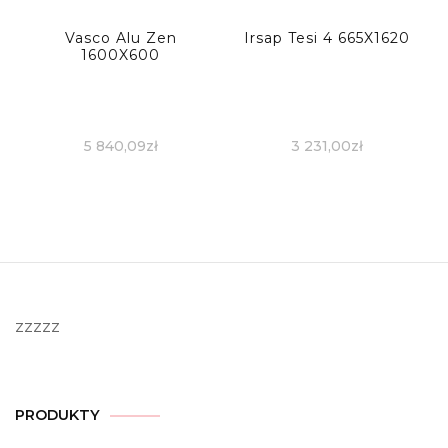
Vasco Alu Zen
Irsap Tesi 4 665X1620
1600X600
5 840,09
zł
3 231,00
zł
zzzzz
PRODUKTY