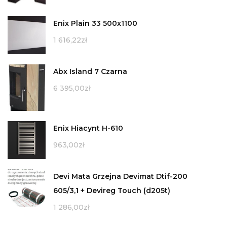
Enix Plain 33 500x1100
1 616,22
zł
Abx Island 7 Czarna
6 395,00
zł
Enix Hiacynt H-610
963,00
zł
Devi Mata Grzejna Devimat Dtif-200
605/3,1 + Devireg Touch (d205t)
1 286,00
zł