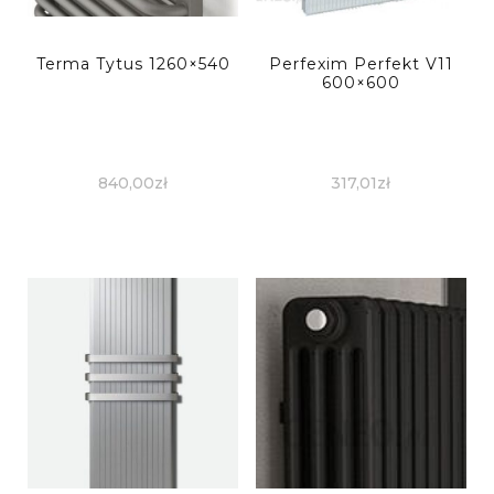
Terma Tytus 1260×540
Perfexim Perfekt V11
600×600
840,00
zł
317,01
zł