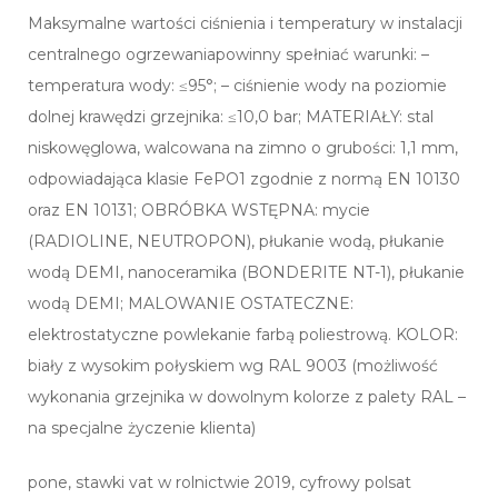
Maksymalne wartości ciśnienia i temperatury w instalacji
centralnego ogrzewaniapowinny spełniać warunki: –
temperatura wody: ≤95°; – ciśnienie wody na poziomie
dolnej krawędzi grzejnika: ≤10,0 bar; MATERIAŁY: stal
niskowęglowa, walcowana na zimno o grubości: 1,1 mm,
odpowiadająca klasie FePO1 zgodnie z normą EN 10130
oraz EN 10131; OBRÓBKA WSTĘPNA: mycie
(RADIOLINE, NEUTROPON), płukanie wodą, płukanie
wodą DEMI, nanoceramika (BONDERITE NT-1), płukanie
wodą DEMI; MALOWANIE OSTATECZNE:
elektrostatyczne powlekanie farbą poliestrową. KOLOR:
biały z wysokim połyskiem wg RAL 9003 (możliwość
wykonania grzejnika w dowolnym kolorze z palety RAL –
na specjalne życzenie klienta)
pone, stawki vat w rolnictwie 2019, cyfrowy polsat