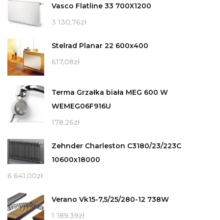
Vasco Flatline 33 700X1200
3 130,76
zł
Stelrad Planar 22 600x400
617,08
zł
Terma Grzałka biała MEG 600 W
WEMEG06F916U
178,26
zł
Zehnder Charleston C3180/23/223C
10600x18000
6 641,00
zł
Verano Vk15-7,5/25/280-12 738W
1 189,39
zł