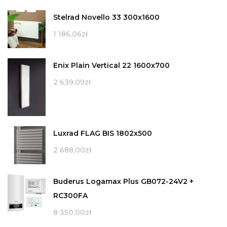
Stelrad Novello 33 300x1600
1 186,06
zł
Enix Plain Vertical 22 1600x700
2 639,09
zł
Luxrad FLAG BIS 1802x500
2 688,00
zł
Buderus Logamax Plus GB072-24V2 +
RC300FA
8 350,00
zł