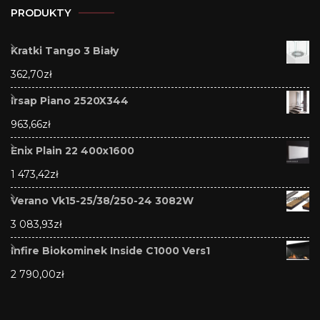
PRODUKTY
Kratki Tango 3 Biały
362,70
zł
Irsap Piano 2520X344
963,66
zł
Enix Plain 22 400x1600
1 473,42
zł
Verano Vk15-25/38/250-24 3082W
3 083,93
zł
Infire Biokominek Inside C1000 Vers1
2 790,00
zł