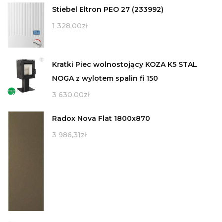
Stiebel Eltron PEO 27 (233992)
1 328,00
zł
Kratki Piec wolnostojący KOZA K5 STAL
NOGA z wylotem spalin fi 150
3 630,00
zł
Radox Nova Flat 1800x870
3 986,31
zł