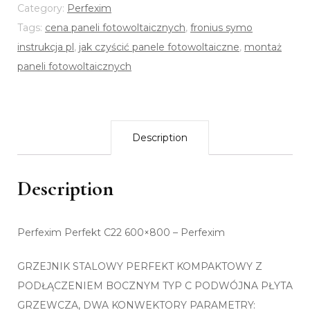
Category:
Perfexim
Tags:
cena paneli fotowoltaicznych
,
fronius symo
instrukcja pl
,
jak czyścić panele fotowoltaiczne
,
montaż
paneli fotowoltaicznych
Description
Description
Perfexim Perfekt C22 600×800 – Perfexim
GRZEJNIK STALOWY PERFEKT KOMPAKTOWY Z
PODŁĄCZENIEM BOCZNYM TYP C PODWÓJNA PŁYTA
GRZEWCZA, DWA KONWEKTORY PARAMETRY: