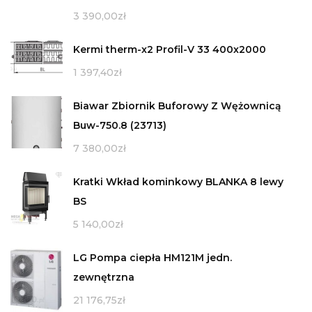
3 390,00
zł
Kermi therm-x2 Profil-V 33 400x2000
1 397,40
zł
Biawar Zbiornik Buforowy Z Wężownicą
Buw-750.8 (23713)
7 380,00
zł
Kratki Wkład kominkowy BLANKA 8 lewy
BS
5 140,00
zł
LG Pompa ciepła HM121M jedn.
zewnętrzna
21 176,75
zł