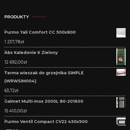
PRODUKTY
Purmo Yali Comfort CC 500x800
1 237,78
zł
Abx Kaledonie K Zielony
12 692,00
zł
Terma wieszak do grzejnika SIMPLE
(WRWSIM004)
63,72
zł
Galmet Multi-Inox 2000L 80-201600
15 410,00
zł
Purmo Ventil Compact CV22 450x900