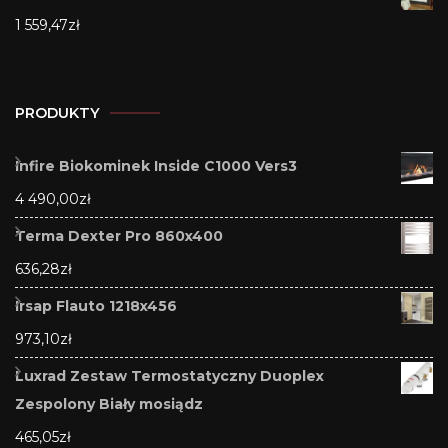
1 559,47
zł
PRODUKTY
Infire Biokominek Inside C1000 Vers3
4 490,00
zł
Terma Dexter Pro 860x400
636,28
zł
Irsap Flauto 1218x456
973,10
zł
Luxrad Zestaw Termostatyczny Duoplex
Zespolony Biały mosiądz
465,05
zł