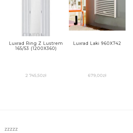
Luxrad Ring Z Lustrem
Luxrad Laki 960X742
165/53 (1200X360)
2 745,50
zł
679,00
zł
zzzzz