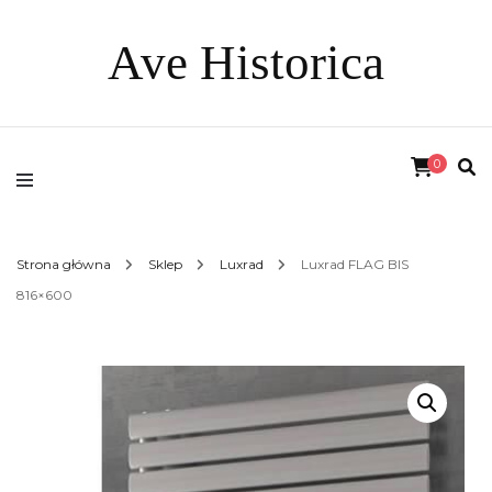
Ave Historica
0
Strona główna
Sklep
Luxrad
Luxrad FLAG BIS
816×600