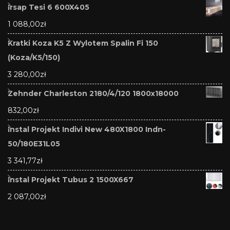
Irsap Tesi 6 600X405
1 088,00
zł
Kratki Koza K5 Z Wylotem Spalin Fi 150
(Koza/K5/150)
3 280,00
zł
Zehnder Charleston 2180/4/120 1800x18000
832,00
zł
Instal Projekt Indivi New 480X1800 Indn-
50/180E31L05
3 341,77
zł
Instal Projekt Tubus 2 1500X667
2 087,00
zł