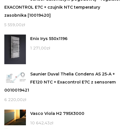
EXACONTROL E7C + czujnik NTC temperatury
zasobnika [10019420]
5 559,00
zł
Enix Irys 550x1196
1 271,00
zł
Saunier Duval Thelia Condens AS 25-A +
FE120 NTC + Exacontrol E7C z sensorem
0010019421
6 220,00
zł
Vasco Viola H2 795X3000
10 642,43
zł