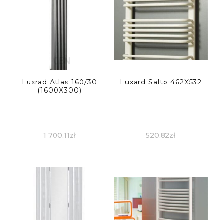
Luxrad Atlas 160/30
Luxard Salto 462X532
(1600X300)
1 700,11
zł
520,82
zł