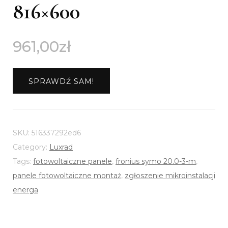
816×600
961,00
zł
SPRAWDŹ SAM!
SKU:
516337292ed6
Category:
Luxrad
Tags:
fotowoltaiczne panele
,
fronius symo 20.0-3-m
,
panele fotowoltaiczne montaż
,
zgłoszenie mikroinstalacji
energa