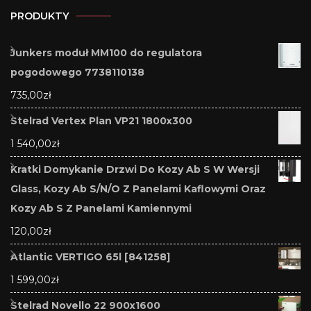
PRODUKTY
Junkers moduł MM100 do regulatora
pogodowego 7738110138
735,00
zł
Stelrad Vertex Plan VP21 1800x300
1 540,00
zł
Kratki Domykanie Drzwi Do Kozy Ab S W Wersji
Glass, Kozy Ab S/N/O Z Panelami Kaflowymi Oraz
Kozy Ab S Z Panelami Kamiennymi
120,00
zł
Atlantic VERTIGO 65l [841258]
1 599,00
zł
Stelrad Novello 22 900x1600