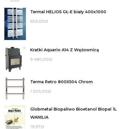
Termal HELIOS GŁ-E biały 400x1000
659,00
zł
Kratki Aquario A14 Z Wężownicą
9 480,00
zł
Terma Retro 800X504 Chrom
1 503,00
zł
Globmetal Biopaliwo Bioetanol Biopal 1L
WANILIA
19,97
zł