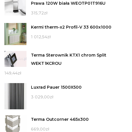
Prawa 120W biała WEOTP01T916U
315,72
zł
Kermi therm-x2 Profil-V 33 600x1000
1 012,54
zł
Terma Sterownik KTX1 chrom Split
WEKT1KCROU
149,44
zł
Luxrad Pauer 1500X500
3 029,00
zł
Terma Outcorner 465x300
669,00
zł