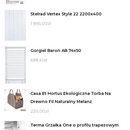
Stelrad Vertex Style 22 2200x400
1 895,00
zł
Gorgiel Baron AB 74x50
688,41
zł
Casa Et Hortus Ekologiczna Torba Na
Drewno Fil Naturalny Melanż
220,00
zł
Terma Grzałka One o profilu trapezowym