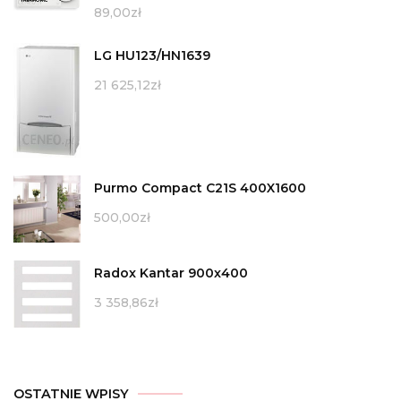
89,00
zł
LG HU123/HN1639
21 625,12
zł
Purmo Compact C21S 400X1600
500,00
zł
Radox Kantar 900x400
3 358,86
zł
OSTATNIE WPISY