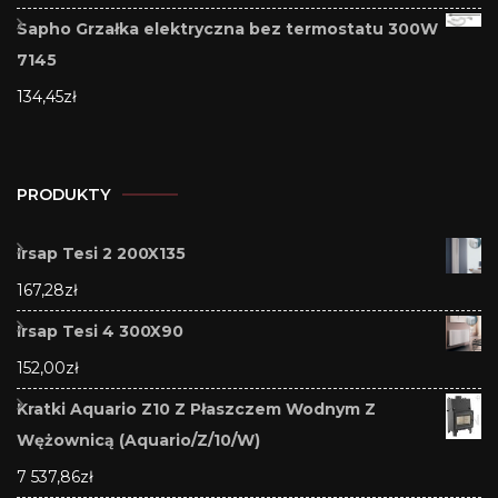
Sapho Grzałka elektryczna bez termostatu 300W
7145
134,45
zł
PRODUKTY
Irsap Tesi 2 200X135
167,28
zł
Irsap Tesi 4 300X90
152,00
zł
Kratki Aquario Z10 Z Płaszczem Wodnym Z
Wężownicą (Aquario/Z/10/W)
7 537,86
zł