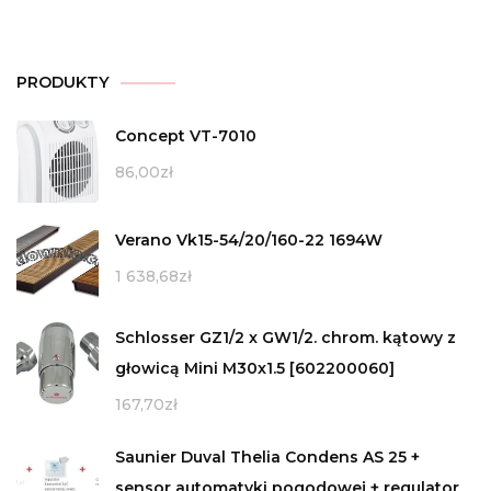
PRODUKTY
Concept VT-7010
86,00
zł
Verano Vk15-54/20/160-22 1694W
1 638,68
zł
Schlosser GZ1/2 x GW1/2. chrom. kątowy z
głowicą Mini M30x1.5 [602200060]
167,70
zł
Saunier Duval Thelia Condens AS 25 +
sensor automatyki pogodowej + regulator