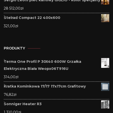
Sergio Leoni piec kaflowy GIGLIO - kolor specjalny
28 512,00
zł
Stelrad Compact 22 400x600
321,00
zł
PRODUKTY
Terma One Profil P 30X40 600W Grzałka
Elektryczna Biała Weopx06T916U
314,00
zł
Kratka Kominkowa 17/17 17x17cm Grafitowy
76,82
zł
Sonniger Heater R3
1 310,00
zł