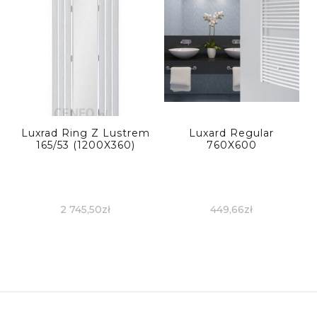
Luxrad Ring Z Lustrem
Luxard Regular
165/53 (1200X360)
760X600
2 745,50
zł
449,66
zł