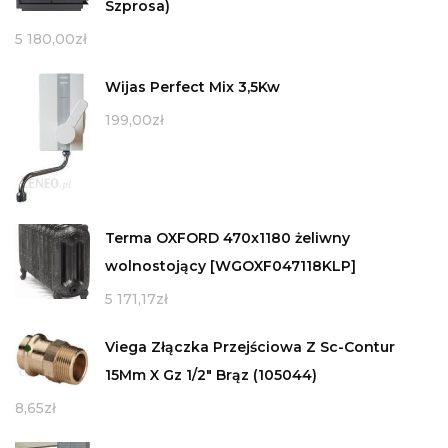
Szprosa)
5 180,00
zł
Wijas Perfect Mix 3,5Kw
199,00
zł
Terma OXFORD 470x1180 żeliwny
wolnostojący [WGOXF047118KLP]
5 171,17
zł
Viega Złączka Przejściowa Z Sc-Contur
15Mm X Gz 1/2" Brąz (105044)
8,65
zł