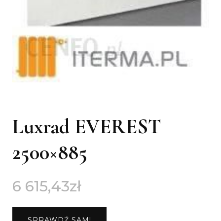
Luxrad EVEREST
2500×885
6 615,43
zł
SPRAWDŹ SAM!