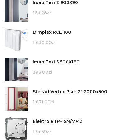
Irsap Tesi 2 900X90
164,28
zł
Dimplex RCE 100
1 630,00
zł
Irsap Tesi 5 500X180
393,00
zł
Stelrad Vertex Plan 21 2000x500
1 871,00
zł
Elektro RTP-1SN/M/43
134,69
zł