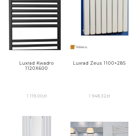
Luxrad Kwadro
Luxrad Zeus 1100×285
1120X600
1 119,00
zł
1 948,32
zł