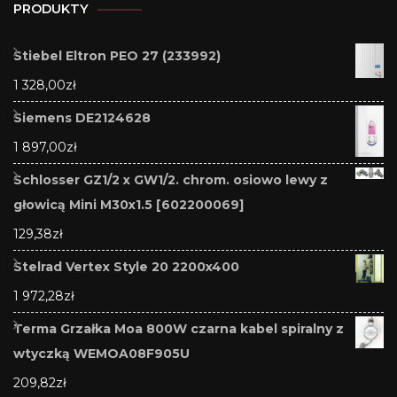
PRODUKTY
Stiebel Eltron PEO 27 (233992)
1 328,00
zł
Siemens DE2124628
1 897,00
zł
Schlosser GZ1/2 x GW1/2. chrom. osiowo lewy z
głowicą Mini M30x1.5 [602200069]
129,38
zł
Stelrad Vertex Style 20 2200x400
1 972,28
zł
Terma Grzałka Moa 800W czarna kabel spiralny z
wtyczką WEMOA08F905U
209,82
zł