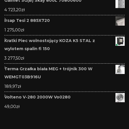
Galmet SG(B) Skay 800L 70800600
4 723,20
zł
Irsap Tesi 2 885X720
1 275,00
zł
Kratki Piec wolnostojący KOZA K5 STAL z
wylotem spalin fi 150
3 277,50
zł
Terma Grzałka biała MEG + trójnik 300 W
WEMGT03B916U
189,97
zł
Volteno V-280 2000W Vo0280
49,00
zł