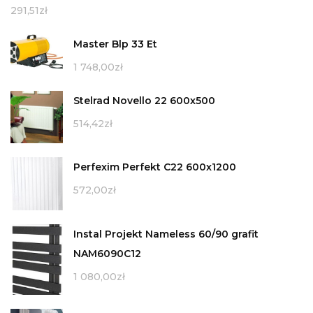
291,51
zł
Master Blp 33 Et
1 748,00
zł
Stelrad Novello 22 600x500
514,42
zł
Perfexim Perfekt C22 600x1200
572,00
zł
Instal Projekt Nameless 60/90 grafit
NAM6090C12
1 080,00
zł