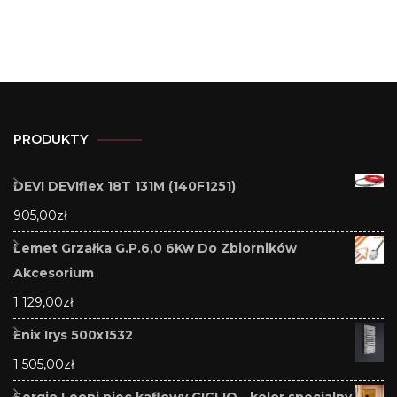
PRODUKTY
DEVI DEVIflex 18T 131M (140F1251)
905,00
zł
Lemet Grzałka G.P.6,0 6Kw Do Zbiorników
Akcesorium
1 129,00
zł
Enix Irys 500x1532
1 505,00
zł