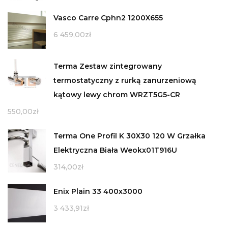
Vasco Carre Cphn2 1200X655
6 459,00
zł
Terma Zestaw zintegrowany
termostatyczny z rurką zanurzeniową
kątowy lewy chrom WRZT5G5-CR
550,00
zł
Terma One Profil K 30X30 120 W Grzałka
Elektryczna Biała Weokx01T916U
314,00
zł
Enix Plain 33 400x3000
3 433,91
zł