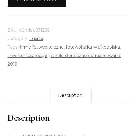
SKU:
b0bdee93f239
Category:
Luxrad
Tags:
firmy fotowoltaiczne
,
fotowoltaika wielkopolska
,
inwerter solaredge
,
panele słoneczne dofinansowanie
2019
Description
Description