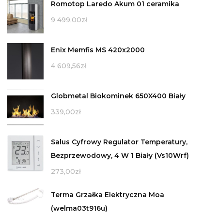
Romotop Laredo Akum 01 ceramika
9 499,00
zł
Enix Memfis MS 420x2000
4 609,56
zł
Globmetal Biokominek 650X400 Biały
339,00
zł
Salus Cyfrowy Regulator Temperatury,
Bezprzewodowy, 4 W 1 Biały (Vs10Wrf)
273,00
zł
Terma Grzałka Elektryczna Moa
(welma03t916u)