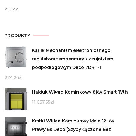
zzzzz
PRODUKTY
Karlik Mechanizm elektronicznego
regulatora temperatury z czujnikiem
podpodłogowym Deco 7DRT-1
224,24
zł
Hajduk Wkład Kominkowy 8Kw Smart 1Vth
11 057,55
zł
Kratki Wkład Kominkowy Maja 12 Kw
Prawy Bs Deco (Szyby Łączone Bez