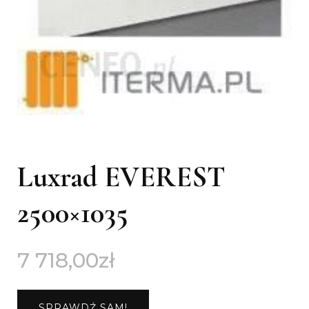
Luxrad EVEREST
2500×1035
7 718,00
zł
SPRAWDŹ SAM!