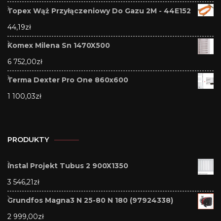
Topex Wąż Przyłączeniowy Do Gazu 2M - 44E152
44,19
zł
Komex Milena Sn 1470X500
6 752,00
zł
Terma Dexter Pro One 860x600
1 100,03
zł
PRODUKTY
Instal Projekt Tubus 2 900X1350
3 546,21
zł
Grundfos Magna3 N 25-80 N 180 (97924338)
2 999,00
zł