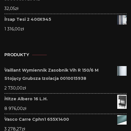
32,05
zł
Irsap Tesi 2 400X945
1 316,00
zł
PRODUKTY
Vaillant Wymiennik Zasobnik Vih R 150/6 M
Stojący Grubsza Izolacja 0010015938
2 730,00
zł
Hitze Albero 16 L.H.
8 976,00
zł
Vasco Carre Cphn1 655X1400
3 278,27
zł