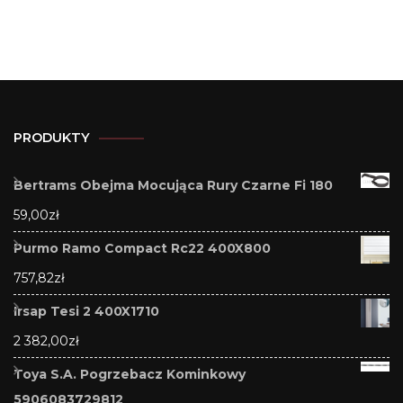
PRODUKTY
Bertrams Obejma Mocująca Rury Czarne Fi 180
59,00
zł
Purmo Ramo Compact Rc22 400X800
757,82
zł
Irsap Tesi 2 400X1710
2 382,00
zł
Toya S.A. Pogrzebacz Kominkowy
5906083729812