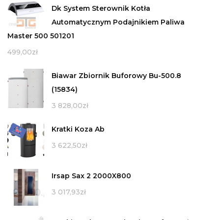
Dk System Sterownik Kotła
Automatycznym Podajnikiem Paliwa
Master 500 501201
499,00
zł
Biawar Zbiornik Buforowy Bu-500.8
(15834)
3 828,00
zł
Kratki Koza Ab
3 622,50
zł
Irsap Sax 2 2000X800
3 017,93
zł