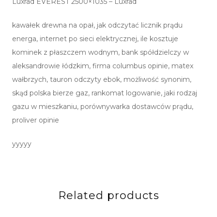
Luxrad EVEREST 2500×1035 – Luxrad
kawałek drewna na opał, jak odczytać licznik prądu
energa, internet po sieci elektrycznej, ile kosztuje
kominek z płaszczem wodnym, bank spółdzielczy w
aleksandrowie łódzkim, firma columbus opinie, matex
wałbrzych, tauron odczyty ebok, możliwość synonim,
skąd polska bierze gaz, rankomat logowanie, jaki rodzaj
gazu w mieszkaniu, porównywarka dostawców prądu,
proliver opinie
yyyyy
Related products