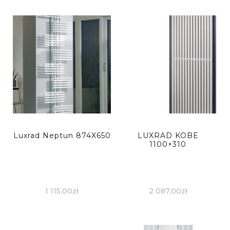
Luxrad Neptun 874X650
LUXRAD KOBE
1100×310
1 115,00
zł
2 087,00
zł