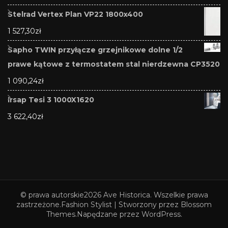
Stelrad Vertex Plan VP22 1800x400
1 527,30
zł
Sapho TWIN przyłącze grzejnikowe dolne 1/2
prawe kątowe z termostatem stal nierdzewna CP3520
1 090,24
zł
Irsap Tesi 3 1000X1620
3 622,40
zł
© prawa autorskie2026
Ave Historica
. Wszelkie prawa
zastrzeżone.
Fashion Stylist | Stworzony przez
Blossom
Themes
.Napędzane przez
WordPress
.