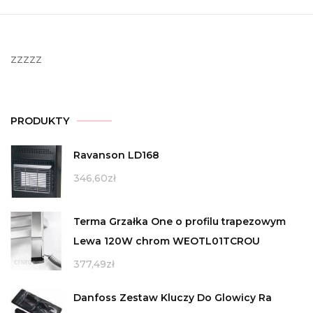
zzzzz
PRODUKTY
Ravanson LD168
346,60
zł
Terma Grzałka One o profilu trapezowym
Lewa 120W chrom WEOTL01TCROU
377,49
zł
Danfoss Zestaw Kluczy Do Glowicy Ra