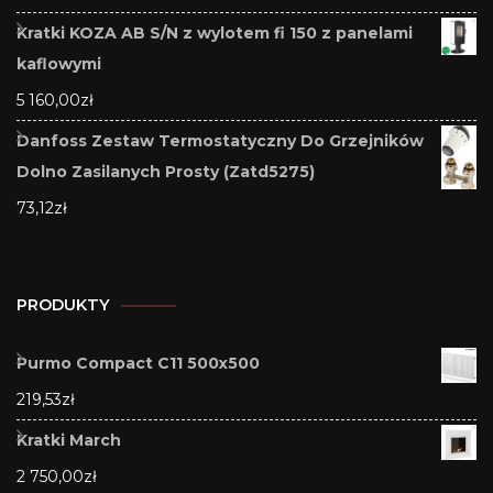
Kratki KOZA AB S/N z wylotem fi 150 z panelami
kaflowymi
5 160,00
zł
Danfoss Zestaw Termostatyczny Do Grzejników
Dolno Zasilanych Prosty (Zatd5275)
73,12
zł
PRODUKTY
Purmo Compact C11 500x500
219,53
zł
Kratki March
2 750,00
zł