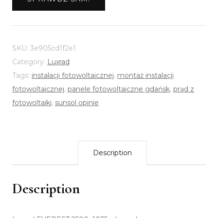
SKU:
3e905cd1f2e1
Category:
Luxrad
Tags:
instalacji fotowoltaicznej
,
montaż instalacji
fotowoltaicznej
,
panele fotowoltaiczne gdańsk
,
prąd z
fotowoltaiki
,
sunsol opinie
Description
Description