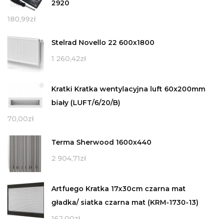
2920
180,99
zł
Stelrad Novello 22 600x1800
1 260,42
zł
Kratki Kratka wentylacyjna luft 60x200mm
biały (LUFT/6/20/B)
70,00
zł
Terma Sherwood 1600x440
2 904,71
zł
Artfuego Kratka 17x30cm czarna mat
gładka/ siatka czarna mat (KRM-1730-13)
162,00
zł