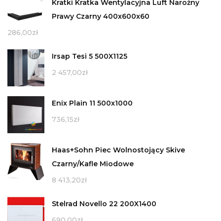
Kratki Kratka Wentylacyjna Luft Narożny
Prawy Czarny 400x600x60
286,00
zł
Irsap Tesi 5 500X1125
2 457,00
zł
Enix Plain 11 500x1000
736,15
zł
Haas+Sohn Piec Wolnostojący Skive
Czarny/Kafle Miodowe
8 413,20
zł
Stelrad Novello 22 200X1400
690,00
zł