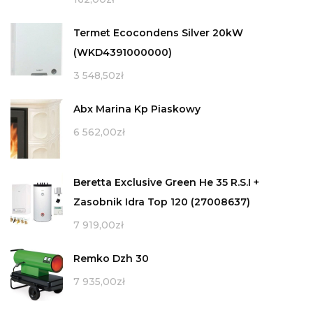
Termet Ecocondens Silver 20kW
(WKD4391000000)
3 548,50
zł
Abx Marina Kp Piaskowy
6 562,00
zł
Beretta Exclusive Green He 35 R.S.I +
Zasobnik Idra Top 120 (27008637)
7 919,00
zł
Remko Dzh 30
7 935,00
zł