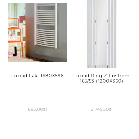
Luxrad Laki 1680X596
Luxrad Ring Z Lustrem
165/53 (1200X360)
885,00
zł
2 745,50
zł