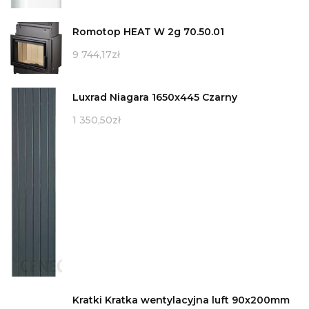
Romotop HEAT W 2g 70.50.01
9 744,17
zł
Luxrad Niagara 1650x445 Czarny
1 350,50
zł
Kratki Kratka wentylacyjna luft 90x200mm