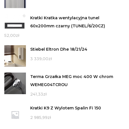
Kratki Kratka wentylacyjna tunel
60x200mm czarny (TUNEL/6/20CZ)
52,00
zł
Stiebel Eltron Dhe 18/21/24
3 339,00
zł
Terma Grzałka MEG moc 400 W chrom
WEMEG04TCROU
241,33
zł
Kratki K9 Z Wylotem Spalin Fi 150
2 985,99
zł