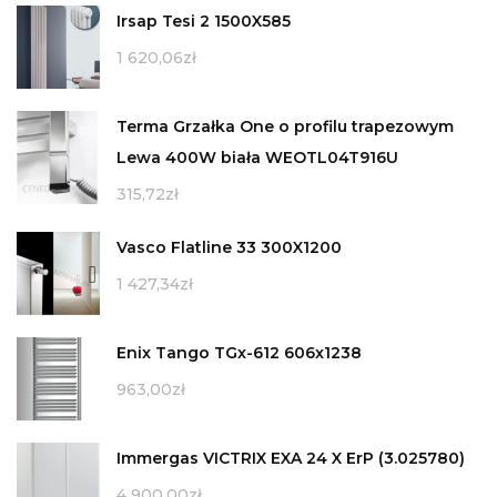
Irsap Tesi 2 1500X585
1 620,06
zł
Terma Grzałka One o profilu trapezowym
Lewa 400W biała WEOTL04T916U
315,72
zł
Vasco Flatline 33 300X1200
1 427,34
zł
Enix Tango TGx-612 606x1238
963,00
zł
Immergas VICTRIX EXA 24 X ErP (3.025780)
4 900,00
zł