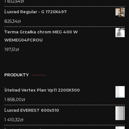
1 832,64
zł
Luxrad Regular - G 1720X497
825,34
zł
Terma Grzałka chrom MEG 400 W
WEMEG04FCROU
197,51
zł
PRODUKTY
Stelrad Vertex Plan Vp11 2200X500
1 858,00
zł
Luxrad EVEREST 600x510
1 410,32
zł