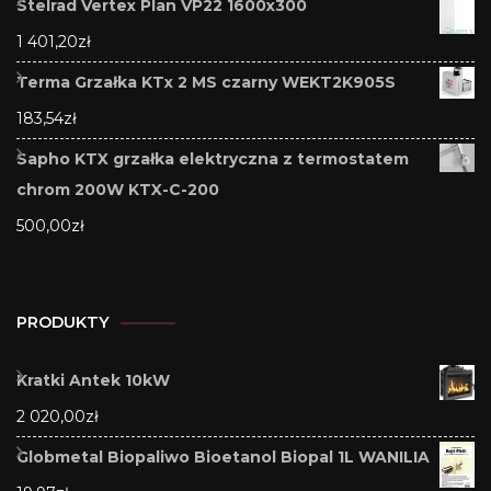
Stelrad Vertex Plan VP22 1600x300
1 401,20
zł
Terma Grzałka KTx 2 MS czarny WEKT2K905S
183,54
zł
Sapho KTX grzałka elektryczna z termostatem
chrom 200W KTX-C-200
500,00
zł
PRODUKTY
Kratki Antek 10kW
2 020,00
zł
Globmetal Biopaliwo Bioetanol Biopal 1L WANILIA