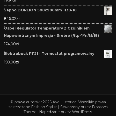
19,97
zł
Sapho DORLION 500x900mm 1130-10
846,02
zł
Ospel Regulator Temperatury Z Czujnikiem
Napowietrznym Impresja - Srebro (Rtp-1Yn/M/18)
174,00
zł
Elektrobock PT21 - Termostat programowalny
150,00
zł
© prawa autorskie2026
Ave Historica
. Wszelkie prawa
zastrzeżone.
Fashion Stylist | Stworzony przez
Blossom
Themes
.Napędzane przez
WordPress
.