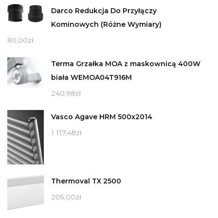
Darco Redukcja Do Przyłączy
Kominowych (Różne Wymiary)
80,00
zł
Terma Grzałka MOA z maskownicą 400W
biała WEMOA04T916M
240,98
zł
Vasco Agave HRM 500x2014
1 117,48
zł
Thermoval TX 2500
205,00
zł