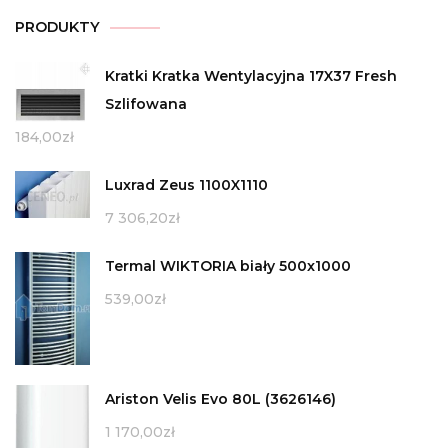
PRODUKTY
Kratki Kratka Wentylacyjna 17X37 Fresh
Szlifowana
184,00
zł
Luxrad Zeus 1100X1110
7 306,20
zł
Termal WIKTORIA biały 500x1000
539,00
zł
Ariston Velis Evo 80L (3626146)
1 170,00
zł