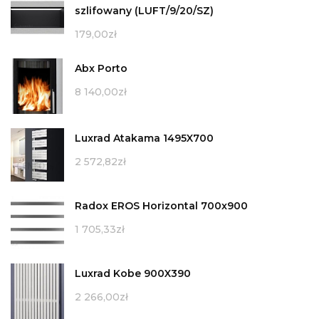
szlifowany (LUFT/9/20/SZ)
179,00
zł
Abx Porto
8 140,00
zł
Luxrad Atakama 1495X700
2 572,82
zł
Radox EROS Horizontal 700x900
1 705,33
zł
Luxrad Kobe 900X390
2 266,00
zł