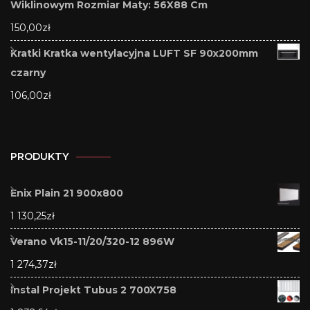
Wiklinowym Rozmiar Maty: 56X88 Cm
150,00
zł
Kratki Kratka wentylacyjna LUFT SF 90x200mm
czarny
106,00
zł
PRODUKTY
Enix Plain 21 900x800
1 130,25
zł
Verano Vk15-11/20/320-12 896W
1 274,37
zł
Instal Projekt Tubus 2 700X758