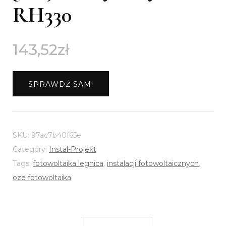
RH330
143,52
zł
SPRAWDŹ SAM!
SKU:
97ac7b40f65e
Category:
Instal-Projekt
Tags:
fotowoltaika legnica
,
instalacji fotowoltaicznych
,
oze fotowoltaika