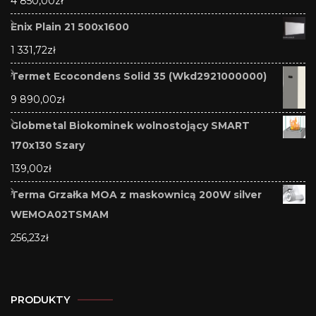
4 850,00
zł
Enix Plain 21 500x1600
1 331,72
zł
Termet Ecocondens Solid 35 (Wkd2921000000)
9 890,00
zł
Globmetal Biokominek wolnostojący SMART
170x130 Szary
139,00
zł
Terma Grzałka MOA z maskownicą 200W silver
WEMOA02TSMAM
256,23
zł
PRODUKTY