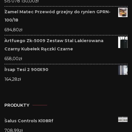
515 078 130,00
zł
Zamel Matec Przewód grzejny do rynien GPRN-
100/18
694,80
zł
Artfuego Zk-5009 Zestaw Stal Lakierowana
Czarny Kubełek Rączki Czarne
658,00
zł
Irsap Tesi 2 900X90
164,28
zł
PRODUKTY
Salus Controls Kl08Rf
708,99
zł