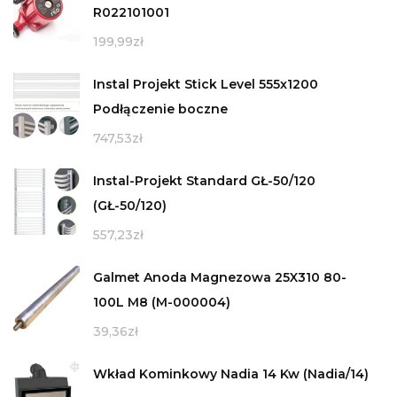
R022101001
199,99
zł
Instal Projekt Stick Level 555x1200
Podłączenie boczne
747,53
zł
Instal-Projekt Standard GŁ-50/120
(GŁ-50/120)
557,23
zł
Galmet Anoda Magnezowa 25X310 80-
100L M8 (M-000004)
39,36
zł
Wkład Kominkowy Nadia 14 Kw (Nadia/14)