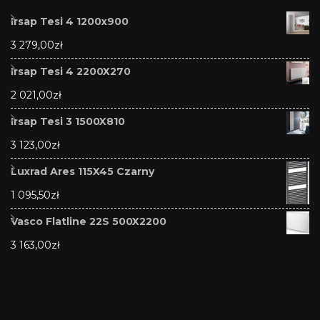
Irsap Tesi 4 1200x900
3 279,00
zł
Irsap Tesi 4 2200X270
2 021,00
zł
Irsap Tesi 3 1500X810
3 123,00
zł
Luxrad Ares 115X45 Czarny
1 095,50
zł
Vasco Flatline 22S 500X2200
3 163,00
zł