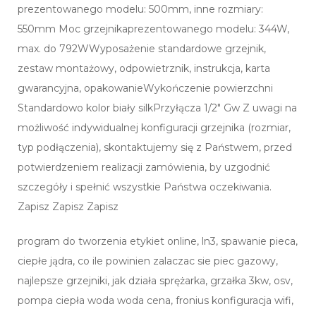
prezentowanego modelu: 500mm, inne rozmiary:
550mm Moc grzejnikaprezentowanego modelu: 344W,
max. do 792WWyposażenie standardowe grzejnik,
zestaw montażowy, odpowietrznik, instrukcja, karta
gwarancyjna, opakowanieWykończenie powierzchni
Standardowo kolor biały silkPrzyłącza 1/2″ Gw Z uwagi na
możliwość indywidualnej konfiguracji grzejnika (rozmiar,
typ podłączenia), skontaktujemy się z Państwem, przed
potwierdzeniem realizacji zamówienia, by uzgodnić
szczegóły i spełnić wszystkie Państwa oczekiwania.
Zapisz Zapisz Zapisz
program do tworzenia etykiet online, ln3, spawanie pieca,
ciepłe jądra, co ile powinien zalaczac sie piec gazowy,
najlepsze grzejniki, jak działa sprężarka, grzałka 3kw, osv,
pompa ciepła woda woda cena, fronius konfiguracja wifi,