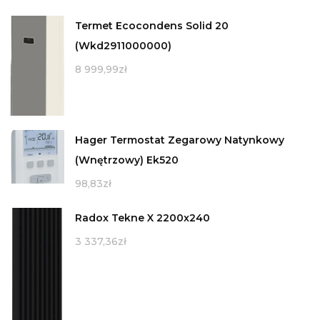
Termet Ecocondens Solid 20
(Wkd2911000000)
8 999,99
zł
Hager Termostat Zegarowy Natynkowy
(Wnętrzowy) Ek520
98,83
zł
Radox Tekne X 2200x240
3 337,36
zł