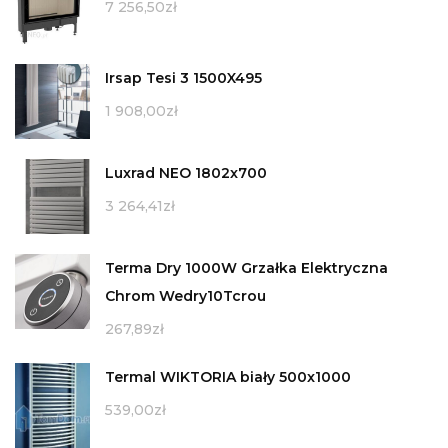
7 256,50
zł
Irsap Tesi 3 1500X495
1 908,00
zł
Luxrad NEO 1802x700
3 264,41
zł
Terma Dry 1000W Grzałka Elektryczna
Chrom Wedry10Tcrou
267,89
zł
Termal WIKTORIA biały 500x1000
539,00
zł