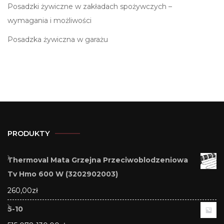
Posadzki żywiczne w zakładach spożywczych –
wymagania i możliwości
Posadzka żywiczna w garażu
PRODUKTY
Thermoval Mata Grzejna Przeciwoblodzeniowa
Tv Hmo 600 W (3202902003)
260,00
zł
5-10