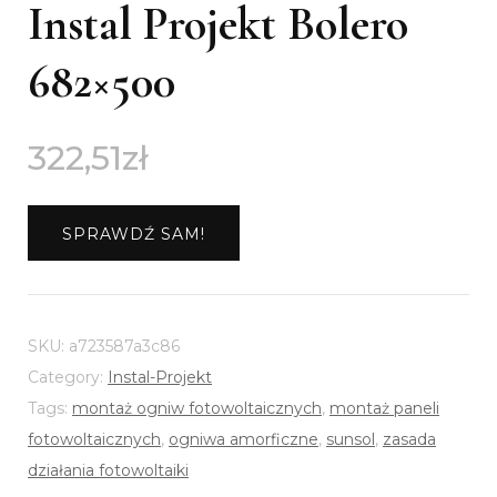
Instal Projekt Bolero
682×500
322,51
zł
SPRAWDŹ SAM!
SKU:
a723587a3c86
Category:
Instal-Projekt
Tags:
montaż ogniw fotowoltaicznych
,
montaż paneli
fotowoltaicznych
,
ogniwa amorficzne
,
sunsol
,
zasada
działania fotowoltaiki