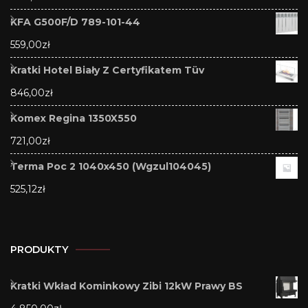
KFA G500F/D 789-101-44
559,00
zł
Kratki Hotel Biały Z Certyfikatem Tüv
846,00
zł
Komex Regina 1350X550
721,00
zł
Terma Poc 2 1040x450 (Wgzul104045)
525,12
zł
PRODUKTY
Kratki Wkład Kominkowy Zibi 12kW Prawy BS