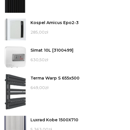
Kospel Amicus Epo2-3
285,00
zł
Simat 10L [3100499]
630,50
zł
Terma Warp S 655x500
649,00
zł
Luxrad Kobe 1500X710
5 363,00
zł