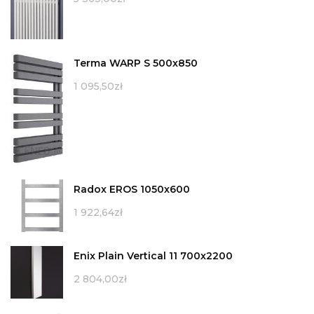
Terma WARP S 500x850
1 095,50
zł
Radox EROS 1050x600
1 922,64
zł
Enix Plain Vertical 11 700x2200
2 804,00
zł