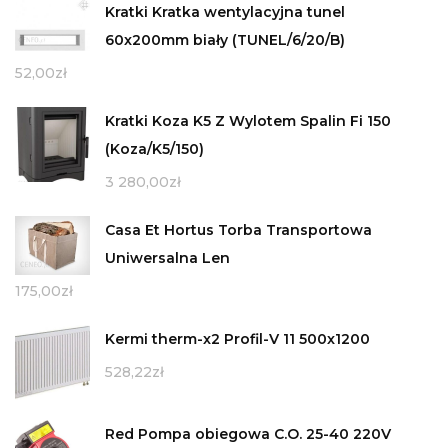
Kratki Kratka wentylacyjna tunel
60x200mm biały (TUNEL/6/20/B)
52,00
zł
Kratki Koza K5 Z Wylotem Spalin Fi 150
(Koza/K5/150)
3 280,00
zł
Casa Et Hortus Torba Transportowa
Uniwersalna Len
175,00
zł
Kermi therm-x2 Profil-V 11 500x1200
528,22
zł
Red Pompa obiegowa C.O. 25-40 220V