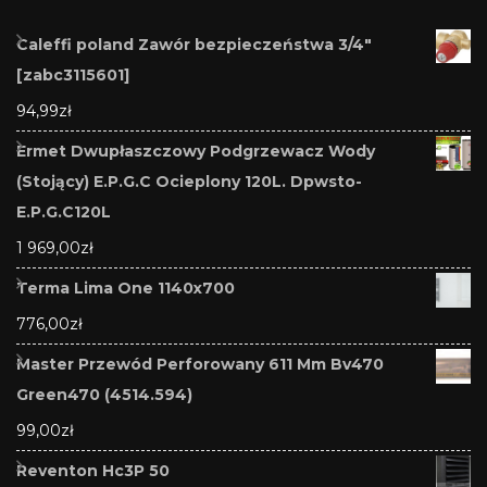
Caleffi poland Zawór bezpieczeństwa 3/4"
[zabc3115601]
94,99
zł
Ermet Dwupłaszczowy Podgrzewacz Wody
(Stojący) E.P.G.C Ocieplony 120L. Dpwsto-
E.P.G.C120L
1 969,00
zł
Terma Lima One 1140x700
776,00
zł
Master Przewód Perforowany 611 Mm Bv470
Green470 (4514.594)
99,00
zł
Reventon Hc3P 50