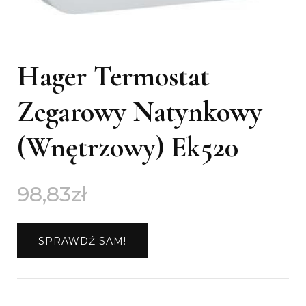
Hager Termostat
Zegarowy Natynkowy
(Wnętrzowy) Ek520
98,83
zł
SPRAWDŹ SAM!