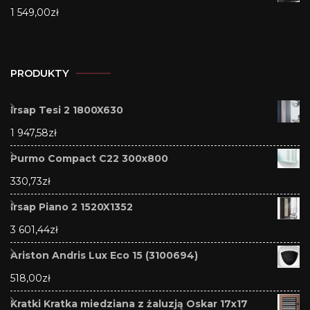
1 549,00
zł
PRODUKTY
Irsap Tesi 2 1800X630
1 947,58
zł
Purmo Compact C22 300x800
330,73
zł
Irsap Piano 2 1520X1352
3 601,44
zł
Ariston Andris Lux Eco 15 (3100694)
518,00
zł
Kratki Kratka miedziana z żaluzją Oskar 17x17