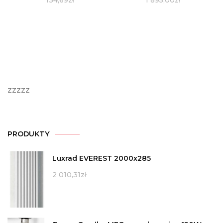
134,69
zł
1 895,00
zł
zzzzz
PRODUKTY
Luxrad EVEREST 2000x285
2 010,31
zł