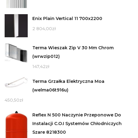
Enix Plain Vertical 11 700x2200
2 804,00
zł
Terma Wieszak Zip V 30 Mm Chrom
(wrwzip012)
147,42
zł
Terma Grzałka Elektryczna Moa
(welma06t916u)
450,50
zł
Reflex N 500 Naczynie Przeponowe Do
Instalacji C.O.I Systemów Chłodniczych
Szare 8218300