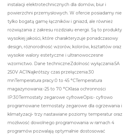
instalacji elektrotechnicznych dla domów, biur i
powierzchni przemysłowych. W ofercie posiadamy nie
tylko bogatą gamę łączników i gniazd, ale również
rozwiązania z zakresu rozdziału energii. Są to produkty
wysokiej jakości, które charakteryzuje ponadczasowy
design, różnorodność wzorów, kolorów, kształtów oraz
wysokie walory estetyczne i ultranowoczesne
wzornictwo. Dane techniczneZdolność wyłączania:5A
250V AC1Najkrótszy czas przełączenia:30
mnTemperatura pracy:0 to 45 °CTemperatura
magazynowania:-25 to 70 °CKlasa ochronności
IP:30Termostaty zegarowe cyfroweOpis:• cyfrowo
programowane termostaty zegarowe dla ogrzewania i
klimatyzacji• trzy nastawiane poziomy temperatur oraz
możliwość dowolnego programowania w ramach 4
programów pozwalają optymalnie dostosować