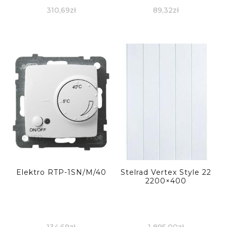
Antracyt 20306086
310,69
zł
89,32
zł
Elektro RTP-1SN/M/40
Stelrad Vertex Style 22
2200×400