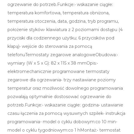
ogrzewanie do potrzeb.Funkcje:• wskazanie ciągłe:
temperatura komfortowa, temperatura obniżona,
temperatura otoczenia, data, godzina, tryb programu,
położenie styków• klawiatura z 2 poziomami dostępu (4
przyciski dla codziennego użytku; 6 przycisków pod
klapą)• wejście do sterowania za pomocą
telefonuTermostaty zegarowe analogoweObudowa:•
wymiary (W x S x G): 82 x 115 x 38 mmOpis:•
elektromechanicznie programowane termostaty
zegarowe dla ogrzewania• trzy nastawiane poziomy
temperatur oraz możliwość dowolnego programowania
pozwalają optymalnie dostosować ogrzewanie do
potrzeb.Funkcje:• wskazanie ciągłe: godzina• ustawianie
czasu łączenia za pomocą wysuwnych szpilek• instrukcja
programowania- model o cyklu dobowym:co 10 min-
model o cyklu tygodniowym:co 1 hMontaż:• termostat