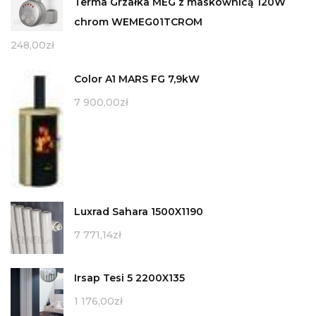
Terma Grzałka MEG z maskownicą 120W
chrom WEMEG01TCROM
248,00
zł
Color A1 MARS FG 7,9kW
7 900,00
zł
Luxrad Sahara 1500X1190
7 771,14
zł
Irsap Tesi 5 2200X135
1 176,00
zł