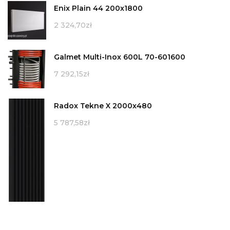
Enix Plain 44 200x1800
2 324,70
zł
Galmet Multi-Inox 600L 70-601600
7 292,15
zł
Radox Tekne X 2000x480
5 787,58
zł