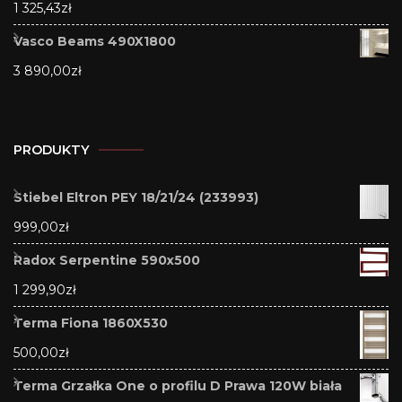
1 325,43
zł
Vasco Beams 490X1800
3 890,00
zł
PRODUKTY
Stiebel Eltron PEY 18/21/24 (233993)
999,00
zł
Radox Serpentine 590x500
1 299,90
zł
Terma Fiona 1860X530
500,00
zł
Terma Grzałka One o profilu D Prawa 120W biała