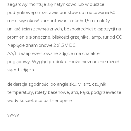
zegarowy montuje się natynkowo lub w puszce
podtynkowej o rozstawie punktów do mocowania 60
mm.• wysokość zamontowania około 1,5 m• należy
unikać ścian zewnętrznych, bezpośredniej ekspozycji na
promienie słoneczne, bliskości grzejnika, lamp, rur od CO.
Napięcie znamionowe:2 x1,5 V DC
AA/LR6Zaprezentowane zdjęcie ma charakter
poglądowy. Wygląd produktu może nieznacznie różnić
się od zdjęcia….
deklaracja zgodności po angielsku, villant, czujnik
temperatury, rolety basenowe, afci, kajki, podgrzewacze
wody kospel, eco partner opinie
yyyyy