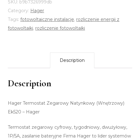
SKU:
b9b7326999db
Category:
Hager
Tags:
fotowoltaiczne instalacje
,
rozliczenie energii z
fotowoltaiki
,
rozliczenie fotowoltaiki
Description
Description
Hager Termostat Zegarowy Natynkowy (Wnętrzowy)
Ek520 – Hager
Termostat zegarowy cyfrowy, tygodniowy, dwużyłowy,
1P/5A, zasilanie bateryjne Firma Hager to lider systemów