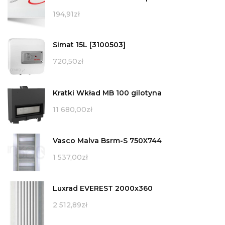
194,91
zł
Simat 15L [3100503]
720,50
zł
Kratki Wkład MB 100 gilotyna
11 680,00
zł
Vasco Malva Bsrm-S 750X744
1 537,00
zł
Luxrad EVEREST 2000x360
2 512,89
zł