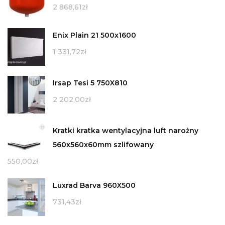
2 868,61
zł
Enix Plain 21 500x1600
1 331,72
zł
Irsap Tesi 5 750X810
2 202,00
zł
Kratki kratka wentylacyjna luft narożny
560x560x60mm szlifowany
550,00
zł
Luxrad Barva 960X500
731,43
zł