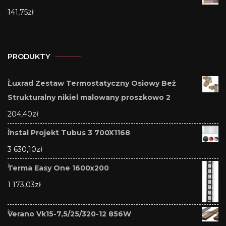
141,75
zł
PRODUKTY
Luxrad Zestaw Termostatyczny Osiowy Beż
Strukturalny nikiel malowany proszkowo 2
204,40
zł
Instal Projekt Tubus 3 700X1168
3 630,10
zł
Terma Easy One 1600x200
1 173,03
zł
Verano Vk15-7,5/25/320-12 856W