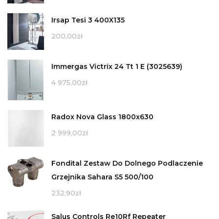
Irsap Tesi 3 400X135
200,00
zł
Immergas Victrix 24 Tt 1 E (3025639)
4 975,00
zł
Radox Nova Glass 1800x630
2 999,00
zł
Fondital Zestaw Do Dolnego Podlaczenie
Grzejnika Sahara S5 500/100
232,90
zł
Salus Controls Re10Rf Repeater