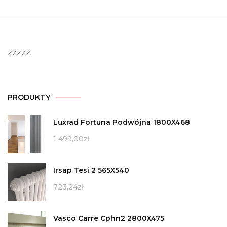
zzzzz
PRODUKTY
Luxrad Fortuna Podwójna 1800X468
1 499,00
zł
Irsap Tesi 2 565X540
723,24
zł
Vasco Carre Cphn2 2800X475