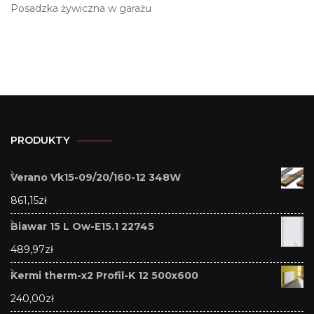
Posadzka żywiczna w garażu
PRODUKTY
Verano Vk15-09/20/160-12 348W
861,15
zł
Biawar 15 L Ow-E15.1 22745
489,97
zł
Kermi therm-x2 Profil-K 12 500x600
240,00
zł