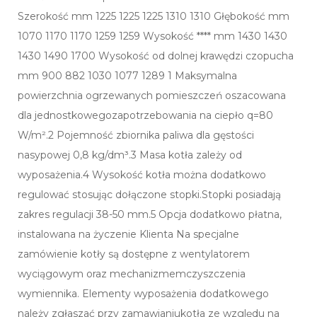
Szerokość mm 1225 1225 1225 1310 1310 Głębokość mm
1070 1170 1170 1259 1259 Wysokość **** mm 1430 1430
1430 1490 1700 Wysokość od dolnej krawędzi czopucha
mm 900 882 1030 1077 1289 1 Maksymalna
powierzchnia ogrzewanych pomieszczeń oszacowana
dla jednostkowegozapotrzebowania na ciepło q=80
W/m².2 Pojemność zbiornika paliwa dla gęstości
nasypowej 0,8 kg/dm³.3 Masa kotła zależy od
wyposażenia.4 Wysokość kotła można dodatkowo
regulować stosując dołączone stopki.Stopki posiadają
zakres regulacji 38-50 mm.5 Opcja dodatkowo płatna,
instalowana na życzenie Klienta Na specjalne
zamówienie kotły są dostępne z wentylatorem
wyciągowym oraz mechanizmemczyszczenia
wymiennika. Elementy wyposażenia dodatkowego
należy zgłaszać przy zamawianiukotła ze względu na