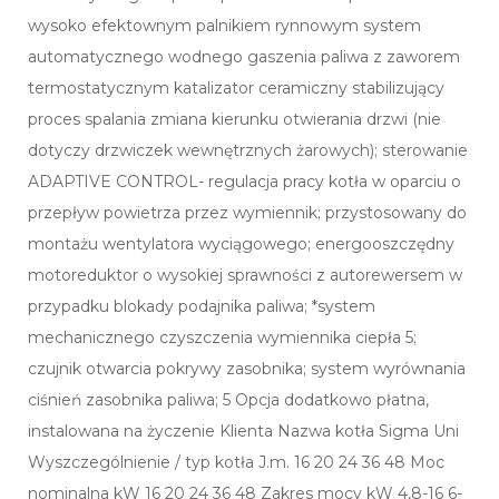
wysoko efektownym palnikiem rynnowym system
automatycznego wodnego gaszenia paliwa z zaworem
termostatycznym katalizator ceramiczny stabilizujący
proces spalania zmiana kierunku otwierania drzwi (nie
dotyczy drzwiczek wewnętrznych żarowych); sterowanie
ADAPTIVE CONTROL- regulacja pracy kotła w oparciu o
przepływ powietrza przez wymiennik; przystosowany do
montażu wentylatora wyciągowego; energooszczędny
motoreduktor o wysokiej sprawności z autorewersem w
przypadku blokady podajnika paliwa; *system
mechanicznego czyszczenia wymiennika ciepła 5;
czujnik otwarcia pokrywy zasobnika; system wyrównania
ciśnień zasobnika paliwa; 5 Opcja dodatkowo płatna,
instalowana na życzenie Klienta Nazwa kotła Sigma Uni
Wyszczególnienie / typ kotła J.m. 16 20 24 36 48 Moc
nominalna kW 16 20 24 36 48 Zakres mocy kW 4,8-16 6-