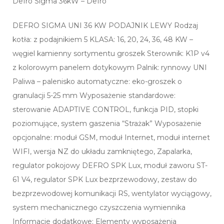
Defro Sigma 36kW – Defro
DEFRO SIGMA UNI 36 KW PODAJNIK LEWY Rodzaj
kotła: z podajnikiem 5 KLASA: 16, 20, 24, 36, 48 KW –
węgiel kamienny sortymentu groszek Sterownik: K1P v4
z kolorowym panelem dotykowym Palnik: rynnowy UNI
Paliwa – palenisko automatyczne: eko-groszek o
granulacji 5-25 mm Wyposażenie standardowe:
sterowanie ADAPTIVE CONTROL, funkcja PID, stopki
poziomujące, system gaszenia “Strażak” Wyposażenie
opcjonalne: moduł GSM, moduł Internet, moduł internet
WIFI, wersja NZ do układu zamkniętego, Zapalarka,
regulator pokojowy DEFRO SPK Lux, moduł zaworu ST-
61 V4, regulator SPK Lux bezprzewodowy, zestaw do
bezprzewodowej komunikacji RS, wentylator wyciągowy,
system mechanicznego czyszczenia wymiennika
Informacje dodatkowe: Elementy wyposażenia