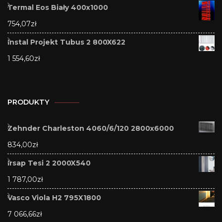
Termal Eos Biały 400x1000
754,07
zł
Instal Projekt Tubus 2 800X622
1 554,60
zł
PRODUKTY
Zehnder Charleston 4060/6/120 2800x6000
834,00
zł
Irsap Tesi 2 2000X540
1 787,00
zł
Vasco Viola H2 795X1800
7 066,66
zł