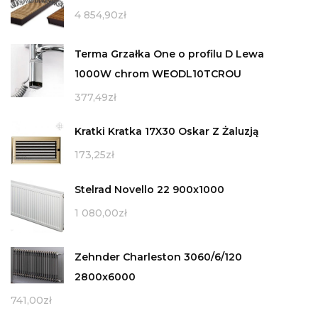
4 854,90
zł
Terma Grzałka One o profilu D Lewa
1000W chrom WEODL10TCROU
377,49
zł
Kratki Kratka 17X30 Oskar Z Żaluzją
173,25
zł
Stelrad Novello 22 900x1000
1 080,00
zł
Zehnder Charleston 3060/6/120
2800x6000
741,00
zł