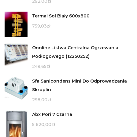
292,00
zł
Termal Sol Biały 600x800
759,03
zł
Onnline Listwa Centralna Ogrzewania
Podłogowego (12250252)
249,65
zł
Sfa Sanicondens Mini Do Odprowadzania
Skroplin
298,00
zł
Abx Pori 7 Czarna
5 620,00
zł