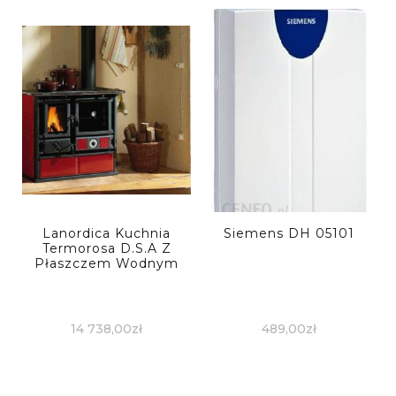
Lanordica Kuchnia
Siemens DH 05101
Termorosa D.S.A Z
Płaszczem Wodnym
14 738,00
zł
489,00
zł