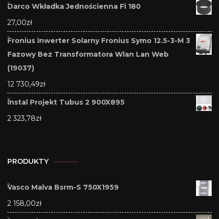
Darco Wkładka Jednościenna Fi 180
27,00
zł
Fronius Inwerter Solarny Fronius Symo 12.5-3-M 3
Fazowy Bez Transformatora Wlan Lan Web
(19037)
12 730,49
zł
Instal Projekt Tubus 2 900X895
2 323,78
zł
PRODUKTY
Vasco Malva Bsrm-S 750X1959
2 158,00
zł