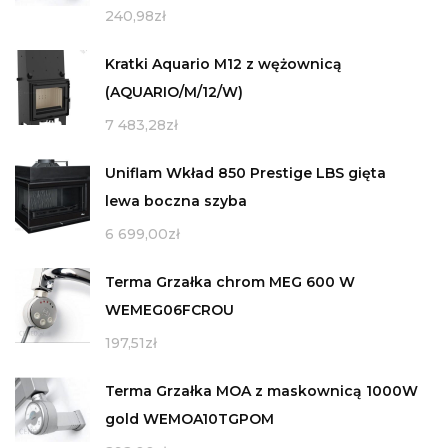
240,98
zł
Kratki Aquario M12 z wężownicą
(AQUARIO/M/12/W)
7 483,28
zł
Uniflam Wkład 850 Prestige LBS gięta
lewa boczna szyba
6 699,00
zł
Terma Grzałka chrom MEG 600 W
WEMEG06FCROU
197,51
zł
Terma Grzałka MOA z maskownicą 1000W
gold WEMOA10TGPOM