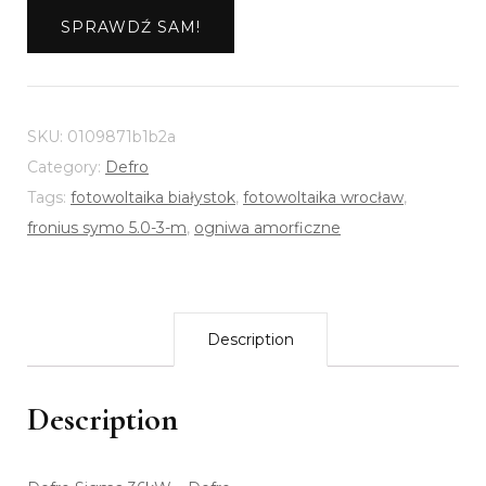
SPRAWDŹ SAM!
SKU:
0109871b1b2a
Category:
Defro
Tags:
fotowoltaika białystok
,
fotowoltaika wrocław
,
fronius symo 5.0-3-m
,
ogniwa amorficzne
Description
Description