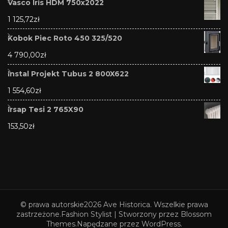
Vasco Iris HDM 750x2022
1 125,72
zł
Kobok Piec Roto 450 325/520
4 790,00
zł
Instal Projekt Tubus 2 800X622
1 554,60
zł
Irsap Tesi 2 765X90
153,50
zł
© prawa autorskie2026
Ave Historica
. Wszelkie prawa
zastrzeżone.
Fashion Stylist | Stworzony przez
Blossom
Themes
.Napędzane przez
WordPress
.