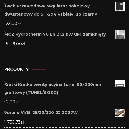
Tech Przewodowy regulator pokojowy
dwustanowy do ST-294 v1 biały lub czarny
123,00
zł
MCZ Hydrotherm 70 Lh 21,2 kW ukł. zamknięty
15 119,00
zł
PRODUKTY
Kratki Kratka wentylacyjna tunel 60x200mm
grafitowy (TUNEL/6/20G)
52,00
zł
Verano Vk15-25/20/320-22 2007W
1 750,73
zł