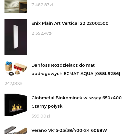
7 482,83
zł
Enix Plain Art Vertical 22 2200x500
2 352,47
zł
Danfoss Rozdzielacz do mat
podłogowych ECMAT AQUA [088L9286]
247,00
zł
Globmetal Biokominek wiszący 650x400
Czarny połysk
399,00
zł
Verano Vk15-35/38/400-24 6068W