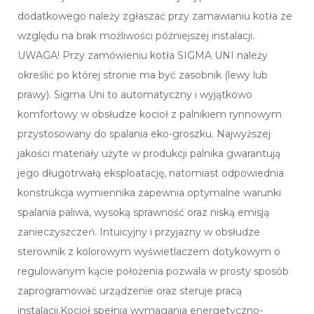
dodatkowego należy zgłaszać przy zamawianiu kotła ze
względu na brak możliwości późniejszej instalacji.
UWAGA! Przy zamówieniu kotła SIGMA UNI należy
określić po której stronie ma być zasobnik (lewy lub
prawy). Sigma Uni to automatyczny i wyjątkowo
komfortowy w obsłudze kocioł z palnikiem rynnowym
przystosowany do spalania eko-groszku. Najwyższej
jakości materiały użyte w produkcji palnika gwarantują
jego długotrwałą eksploatację, natomiast odpowiednia
konstrukcja wymiennika zapewnia optymalne warunki
spalania paliwa, wysoką sprawność oraz niską emisją
zanieczyszczeń. Intuicyjny i przyjazny w obsłudze
sterownik z kolorowym wyświetlaczem dotykowym o
regulowanym kącie położenia pozwala w prosty sposób
zaprogramować urządzenie oraz steruje pracą
instalacji.Kocioł spełnia wymagania energetyczno-