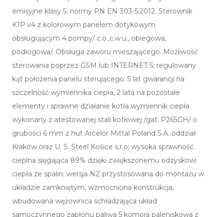
emisyjne klasy 5. normy PN EN 303-5:2012. Sterownik
K1P v4 z kolorowym panelem dotykowym
obsługującym 4 pompy/ c.o.,c.w.u., obiegowa,
podłogowa/. Obsługa zaworu mieszającego. Możliwość
sterowania poprzez GSM lub INTERNET 5; regulowany
kąt położenia panelu sterującego; 5 lat gwarancji na
szczelność wymiennika ciepła, 2 lata na pozostałe
elementy i sprawne działanie kotła wymiennik ciepła
wykonany z atestowanej stali kotłowej /gat. P265GH/ o
grubości 6 mm z hut Arcelor Mittal Poland S.A. oddział
Kraków oraz U. S. Steel Košice s.r.o; wysoka sprawność
cieplna sięgająca 89% dzięki zwiększonemu odzyskowi
ciepła ze spalin; wersja NZ przystosowana do montażu w
układzie zamkniętym, wzmocniona konstrukcja,
wbudowana wężownica schładzająca układ
samoczynnego zapłonu paliwa 5 komora paleniskowa z