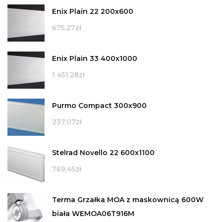
Enix Plain 22 200x600
675,27
zł
Enix Plain 33 400x1000
1 451,28
zł
Purmo Compact 300x900
237,07
zł
Stelrad Novello 22 600x1100
769,45
zł
Terma Grzałka MOA z maskownicą 600W
biała WEMOA06T916M