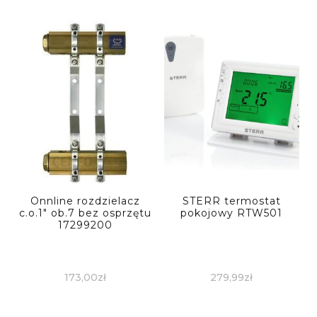
Onnline rozdzielacz
STERR termostat
c.o.1″ ob.7 bez osprzętu
pokojowy RTW501
17299200
173,00
zł
279,99
zł