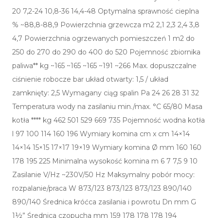
20 7,2-24 10,8-36 14,4-48 Optymalna sprawność cieplna
% ~88,8-88,9 Powierzchnia grzewcza m2 2,1 2,3 2,4 3,8
4,7 Powierzchnia ogrzewanych pomieszczeń 1 m2 do
250 do 270 do 290 do 400 do 520 Pojemność zbiornika
paliwa** kg ~165 ~165 ~165 ~191 ~266 Max. dopuszczalne
ciśnienie robocze bar układ otwarty: 1,5 / układ
zamknięty: 2,5 Wymagany ciąg spalin Pa 24 26 28 31 32
Temperatura wody na zasilaniu min./max. °C 65/80 Masa
kotła **** kg 462 501 529 669 735 Pojemność wodna kotła
l 97 100 114 160 196 Wymiary komina cm x cm 14×14
14×14 15×15 17×17 19×19 Wymiary komina Ø mm 160 160
178 195 225 Minimalna wysokość komina m 6 7 7,5 9 10
Zasilanie V/Hz ~230V/50 Hz Maksymalny pobór mocy:
rozpalanie/praca W 873/123 873/123 873/123 890/140
890/140 Średnica króćca zasilania i powrotu Dn mm G
1½” Średnica czopucha mm 159 178 178 178 194