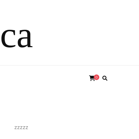
ica
0
zzzzz