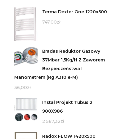
Terma Dexter One 1220x500
747,00
zł
Bradas Reduktor Gazowy
37Mbar 1,5Kg/H Z Zaworem
Bezpieczeństwa I
Manometrem (Rg A310Ie-M)
36,00
zł
Instal Projekt Tubus 2
900X986
2 567,32
zł
Radox FLOW 1420x500