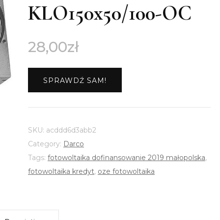
KLO150x50/100-OC
28,00
zł
SPRAWDŹ SAM!
SKU:
acddd6d3abb2
Category:
Darco
Tags:
fotowoltaika dofinansowanie 2019 małopolska
,
fotowoltaika kredyt
,
oze fotowoltaika