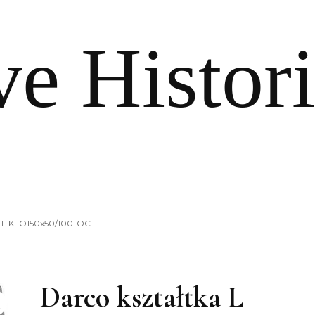
e Histor
a L KLO150x50/100-OC
Darco kształtka L