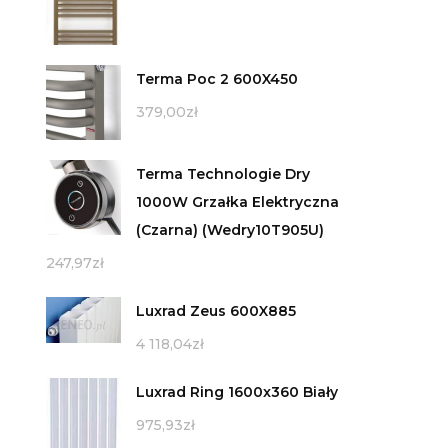
Terma Poc 2 600X450
379,00
zł
Terma Technologie Dry
1000W Grzałka Elektryczna
(Czarna) (Wedry10T905U)
247,97
zł
Luxrad Zeus 600X885
4 118,04
zł
Luxrad Ring 1600x360 Biały
975,93
zł