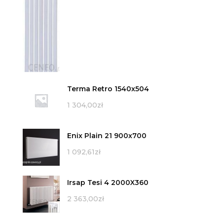
Terma Retro 1540x504
1 304,00
zł
Enix Plain 21 900x700
1 092,61
zł
Irsap Tesi 4 2000X360
2 363,00
zł