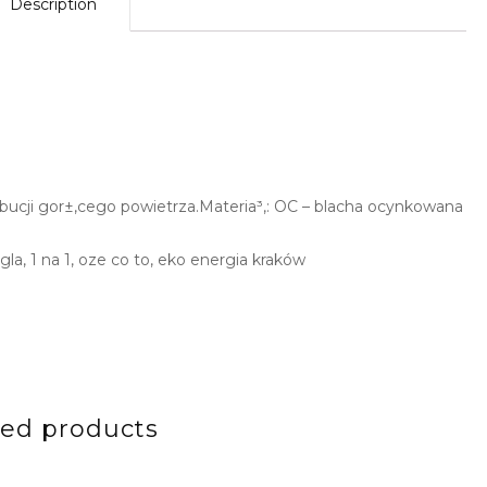
Description
bucji gor±,cego powietrza.Materia³,: OC – blacha ocynkowana
gla, 1 na 1, oze co to, eko energia kraków
ted products