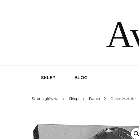
Av
SKLEP
BLOG
Strona główna
Sklep
Darco
Darco kształtk