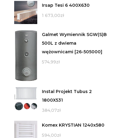
Irsap Tesi 6 400X630
1 673,00
zł
Galmet Wymiennik SGW(S)B
500L z dwiema
wężownicami [26-505000]
574,99
zł
Instal Projekt Tubus 2
1800X531
384,07
zł
Komex KRYSTIAN 1240x580
594,00
zł