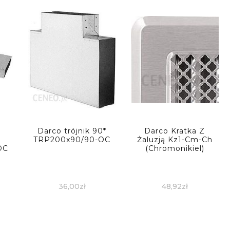
Darco trójnik 90*
Darco Kratka Z
TRP200x90/90-OC
Żaluzją Kz1-Cm-Ch
OC
(Chromonikiel)
36,00
zł
48,92
zł