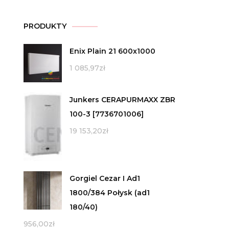
PRODUKTY
Enix Plain 21 600x1000
1 085,97
zł
Junkers CERAPURMAXX ZBR
100-3 [7736701006]
19 153,20
zł
Gorgiel Cezar I Ad1
1800/384 Połysk (ad1
180/40)
956,00
zł