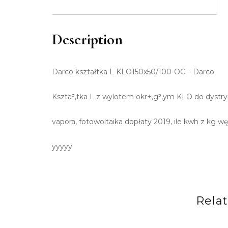
Description
Darco kształtka L KLO150x50/100-OC – Darco
Kszta³,tka L z wylotem okr±,g³,ym KLO do dystry
vapora, fotowoltaika dopłaty 2019, ile kwh z kg wę
yyyyy
Rela