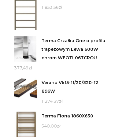
1 853,56
zł
Terma Grzałka One o profilu
trapezowym Lewa 600W
chrom WEOTL06TCROU
377,49
zł
Verano Vk15-11/20/320-12
896W
1 274,37
zł
Terma Fiona 1860X630
540,00
zł