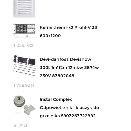
Kermi therm-x2 Profil-V 33
600x1200
1 056,10
zł
Devi-danfoss Devisnow
300t 1m*12m 12mkw 3874w
230V 83902049
1 726,92
zł
Instal Complex
Odpowietrznik i kluczyk do
grzejnika 5903263722892
31,74
zł