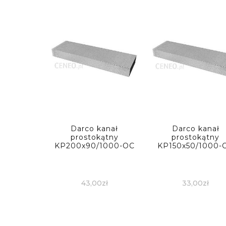
Darco kanał
Darco kanał
prostokątny
prostokątny
KP200x90/1000-OC
KP150x50/1000-
43,00
zł
33,00
zł