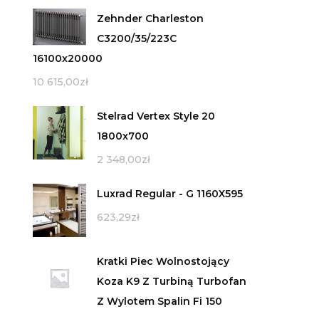
Zehnder Charleston
C3200/35/223C
16100x20000
10 615,00
zł
Stelrad Vertex Style 20
1800x700
2 348,00
zł
Luxrad Regular - G 1160X595
623,29
zł
Kratki Piec Wolnostojący
Koza K9 Z Turbiną Turbofan
Z Wylotem Spalin Fi 150