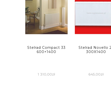
Stelrad Compact 33
Stelrad Novello 
600×1400
300X1400
1 310,00
zł
645,00
zł