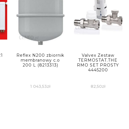
21
Reflex N200 zbiornik
Valvex Zestaw
membranowy c.o
TERMOSTAT.THE
200 L (8213313)
RMO SET PROSTY
4445200
1 043,53
zł
82,50
zł