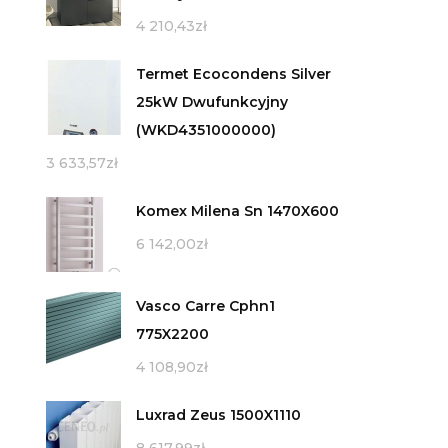
4 210,43
zł
Termet Ecocondens Silver
25kW Dwufunkcyjny
(WKD4351000000)
3 633,57
zł
Komex Milena Sn 1470X600
6 142,00
zł
Vasco Carre Cphn1
775X2200
4 108,90
zł
Luxrad Zeus 1500X1110