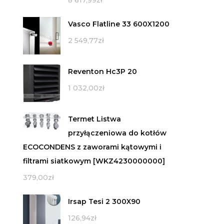
8 617,99
zł
Vasco Flatline 33 600X1200
2 549,77
zł
Reventon Hc3P 20
1 032,00
zł
Termet Listwa
przyłączeniowa do kotłów
ECOCONDENS z zaworami kątowymi i
filtrami siatkowym [WKZ4230000000]
379,00
zł
Irsap Tesi 2 300X90
126,94
zł