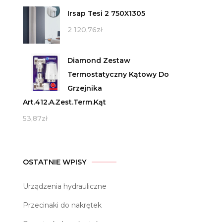
Irsap Tesi 2 750X1305
2 120,76
zł
Diamond Zestaw
Termostatyczny Kątowy Do
Grzejnika
Art.412.A.Zest.Term.Kąt
53,87
zł
OSTATNIE WPISY
Urządzenia hydrauliczne
Przecinaki do nakrętek