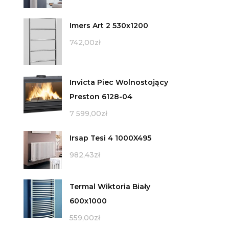
Imers Art 2 530x1200
742,00
zł
Invicta Piec Wolnostojący
Preston 6128-04
7 599,00
zł
Irsap Tesi 4 1000X495
982,43
zł
Termal Wiktoria Biały
600x1000
559,00
zł