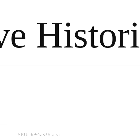
e Histor
SKU:
9e54a3361aea