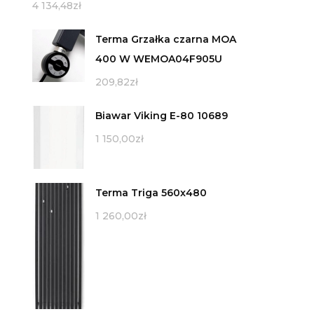
4 134,48
zł
Terma Grzałka czarna MOA
400 W WEMOA04F905U
209,82
zł
Biawar Viking E-80 10689
1 150,00
zł
Terma Triga 560x480
1 260,00
zł