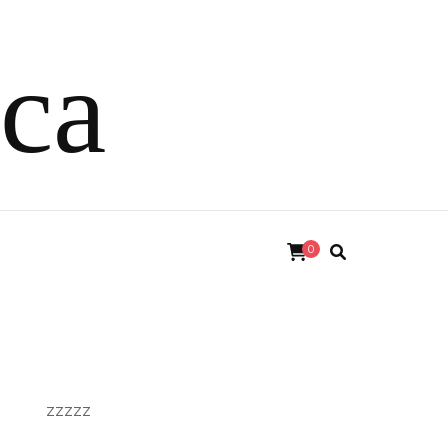
ica
0
zzzzz