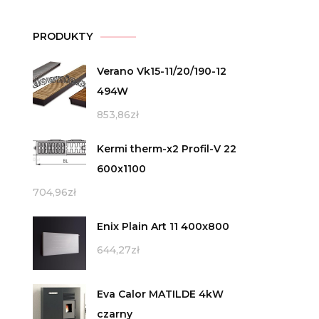
PRODUKTY
Verano Vk15-11/20/190-12
494W
853,86
zł
Kermi therm-x2 Profil-V 22
600x1100
704,96
zł
Enix Plain Art 11 400x800
644,27
zł
Eva Calor MATILDE 4kW
czarny