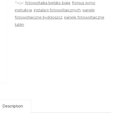
Tags:
fotowoltaika bielsko biała
,
fronius symo
instrukcja
,
instalacji fotowoltaicznych
,
panele
fotowoltaiczne bydgoszcz
,
panele fotowoltaiczne
lublin
Description